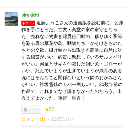
pirokichi
近藤ようこさんの漫画版を読む前に、と原
ネタバレ
作を手にとった。亡友・高堂の家の家守となっ
た、売れない物書き綿貫征四郎の、移りゆく季節
を彩る庭の草花や鳥、動物たち、かそけきものた
ちとの交歓。掛け軸から出現する高堂に自然に対
する綿貫がいい。綿貫に懸想しているサルスベリ
がいい。河童とサギを仲裁した飼い犬・ゴローが
いい。死んでいようが生きていようが気骨のある
魂にはそんなこと関係ないという隣のおかみさん
がいい。神坂雪佳のカバー画もいい。20数年前の
作品で、これまでなぜ読まなかったのだろう。出
会えてよかった、重畳、重畳！
★57
ナイス
コメント(1)
2025/12/14