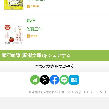
23456
熟柿
佐藤正午
9103
家守綺譚 (新潮文庫)をシェアする
本つぶやきをつぶやく
家守綺譚 (新潮文庫)
の
評価
79
％
感想・レビュー
256
件