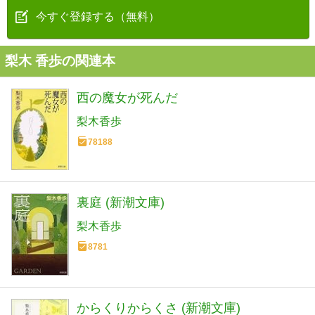
今すぐ登録する（無料）
梨木 香歩の関連本
西の魔女が死んだ
梨木香歩
78188
裏庭 (新潮文庫)
梨木香歩
8781
からくりからくさ (新潮文庫)