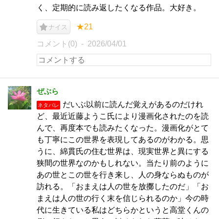
く、定期的に読み返したくなる作品。大好き。
★21
ナイス
コメント(0)
2026/04/01
ぜぶら
だいぶ以前に読んだ覚えがあるのだけれ
ネタバレ
ど、最近近藤ようこ氏により漫画化されたのを読
んで、再度本でも読みたくなった。漫画化がとて
も丁寧にこの世界を表現してあるのがわかる。思
うに、綿貫氏の住む世界は、現実世界と異にする
狭間の世界なのかもしれない。当たり前のように
あの世とこの世を行き来し、人の身ならぬものが
訪れる。「おまえは人の世を放擲したのだ」「お
まえは人の世の行く末を信じられるのか」今の時
代に生きている私はどちらかというと高堂くんの