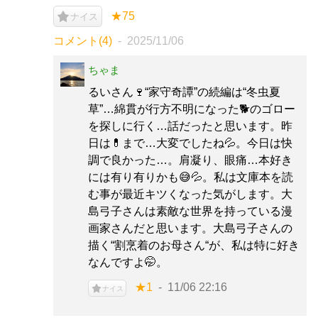
★75
ナイス
コメント(4)
2025/11/06
ちゃま
るいさん🍷“家守奇譚”の続編は“冬虫夏
草”…綿貫が行方不明になった🐕️のゴロー
を探しに行く…話だったと思います。昨
日は💊まで…大変でしたね💦。今日は快
調で良かった…。肩凝り、眼痛…本好き
には有り有りかも😅💦。私は文庫本を読
む事が最近キツくなった気がします。大
島弓子さんは素敵な世界を持っている漫
画家さんだと思います。大島弓子さんの
描く“割烹着のお母さん“が、私は特に好き
なんですよ🤭。
★1
11/06 22:16
ナイス