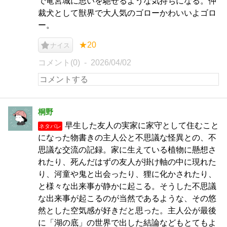
で竜宮城に思いを馳せるような気持ちになる。仲
裁犬として獣界で大人気のゴローかわいいよゴロ
ー。
★20
ナイス
コメント(0)
2026/04/02
桐野
早生した友人の実家に家守として住むこと
ネタバレ
になった物書きの主人公と不思議な怪異との、不
思議な交流の記録。家に生えている植物に懸想さ
れたり、死んだはずの友人が掛け軸の中に現れた
り、河童や鬼と出会ったり、狸に化かされたり、
と様々な出来事が静かに起こる。そうした不思議
な出来事が起こるのが当然であるような、その悠
然とした空気感が好きだと思った。主人公が最後
に「湖の底」の世界で出した結論などもとてもよ