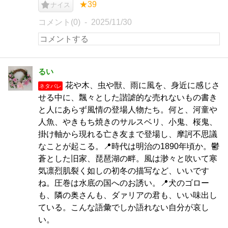
★39
ナイス
コメント(0)
2025/11/30
るい
花や木、虫や獣、雨に風を、身近に感じさ
ネタバレ
せる中に、飄々とした諧謔的な売れないもの書き
と人にあらず風情の登場人物たち。何と、河童や
人魚、やきもち焼きのサルスベリ、小鬼、桜鬼、
掛け軸から現れる亡き友まで登場し、摩訶不思議
なことが起こる。📍時代は明治の1890年頃か。鬱
蒼とした旧家、琵琶湖の畔。風は渺々と吹いて寒
気凛烈肌裂く如しの初冬の描写など、いいです
ね。圧巻は水底の国へのお誘い。📍犬のゴロー
も、隣の奥さんも、ダァリアの君も、いい味出し
ている。こんな語彙でしか語れない自分が哀し
い。