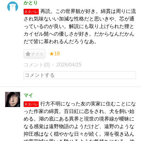
かとり
再読。この世界観が好き。綿貫は周りに流
ネタバレ
され気味ないい加減な性格だと思いきや、芯が通
っているのが良い。解説にも取り上げられた狸と
カイゼル髭への優しさが好き。だからなんだかん
だで皆に慕われるんだろうなあ。
★18
ナイス
コメント(0)
2026/04/25
マイ
行方不明になった友の実家に住むことにな
ネタバレ
った作家の綿貫。百日紅に恋をされ、犬を飼い始
める。湖の底にある異界と現世の境界線が曖昧に
なる感覚は遠野物語のようだけど、遠野のような
抑圧感はなく穏やかな日々が続く。湖を覗き込ん