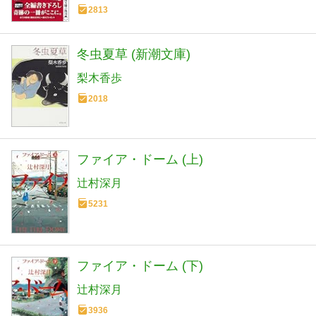
2813
冬虫夏草 (新潮文庫)
梨木香歩
2018
ファイア・ドーム (上)
辻村深月
5231
ファイア・ドーム (下)
辻村深月
3936