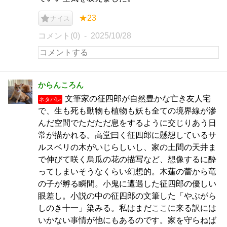
★23
ナイス
コメント(0)
2025/10/28
からんころん
文筆家の征四郎が自然豊かな亡き友人宅
ネタバレ
で、生も死も動物も植物も妖も全ての境界線が滲
んだ空間でただただ息をするように交じりあう日
常が描かれる。高堂曰く征四郎に懸想しているサ
ルスベリの木がいじらしいし、家の土間の天井ま
で伸びて咲く烏瓜の花の描写など、想像するに酔
ってしまいそうなくらい幻想的。木蓮の蕾から竜
の子が孵る瞬間。小鬼に遭遇した征四郎の優しい
眼差し。小説の中の征四郎の文筆した「やぶがら
しのき十一」染みる。私はまだここに来る訳には
いかない事情が他にもあるのです。家を守らねば