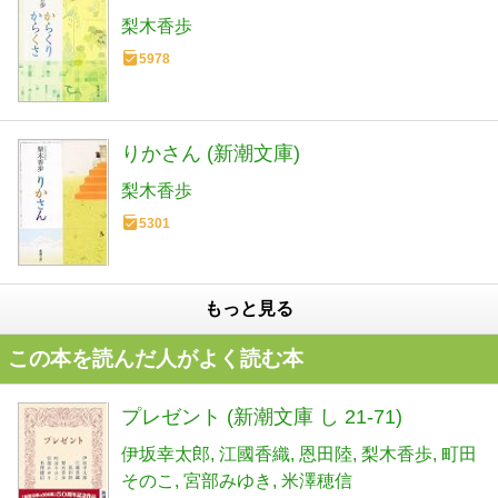
梨木香歩
5978
りかさん (新潮文庫)
梨木香歩
5301
もっと見る
この本を読んだ人がよく読む本
プレゼント (新潮文庫 し 21-71)
伊坂幸太郎
江國香織
恩田陸
梨木香歩
町田
そのこ
宮部みゆき
米澤穂信