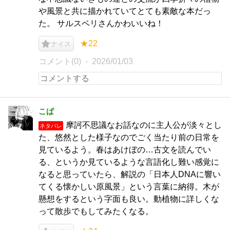
や風景と共に描かれていてとても素敵な本だっ
た。 サルスベリさんかわいいね！
★22
ナイス
コメント(0)
2026/01/03
こぱ
摩訶不思議なお話なのに主人公が淡々とし
ネタバレ
た、悠然とした様子なのでごく当たり前の日常を
見ているよう。春はあけぼの…古文を読んでい
る、というか見ているような言語化し難い感覚に
なると思っていたら、解説の「日本人DNAに響い
てくる懐かしい原風景」という言葉に納得。木が
懸想をするという字面も良い。動植物に詳しくな
って散歩でもしてみたくなる。