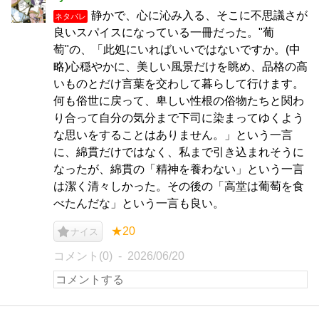
静かで、心に沁み入る、そこに不思議さが
ネタバレ
良いスパイスになっている一冊だった。"葡
萄"の、「此処にいればいいではないですか。(中
略)心穏やかに、美しい風景だけを眺め、品格の高
いものとだけ言葉を交わして暮らして行けます。
何も俗世に戻って、卑しい性根の俗物たちと関わ
り合って自分の気分まで下司に染まってゆくよう
な思いをすることはありません。」という一言
に、綿貫だけではなく、私まで引き込まれそうに
なったが、綿貫の「精神を養わない」という一言
は潔く清々しかった。その後の「高堂は葡萄を食
べたんだな」という一言も良い。
★20
ナイス
コメント(0)
2026/06/20