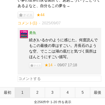
い夢の世界の戻る箇所で、ああこういうことって
あるよなと、自分もこの夢を→
★44
ナイス
コメント(1)
2025/09/07
勇魚
続き)いるかのように感じた。何度読んで
もこの最後の章はすごい。月長石のよう
な空、でここは湖の底だと気づく箇所は
ほんとうにすごい描写。
★14
09/07 17:18
ナイス
最初
1
2
3
4
5
最後
全256件中 1-20 件を表示