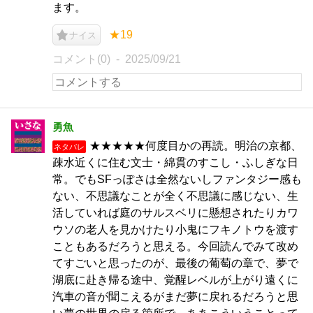
ます。
★19
ナイス
コメント(0)
2025/09/21
勇魚
★★★★★何度目かの再読。明治の京都、
ネタバレ
疎水近くに住む文士・綿貫のすこし・ふしぎな日
常。でもSFっぽさは全然ないしファンタジー感も
ない、不思議なことが全く不思議に感じない、生
活していれば庭のサルスベリに懸想されたりカワ
ウソの老人を見かけたり小鬼にフキノトウを渡す
こともあるだろうと思える。今回読んでみて改め
てすごいと思ったのが、最後の葡萄の章で、夢で
湖底に赴き帰る途中、覚醒レベルが上がり遠くに
汽車の音が聞こえるがまだ夢に戻れるだろうと思