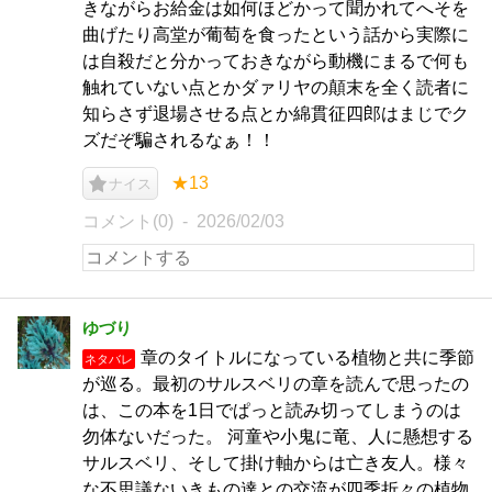
きながらお給金は如何ほどかって聞かれてへそを
曲げたり高堂が葡萄を食ったという話から実際に
は自殺だと分かっておきながら動機にまるで何も
触れていない点とかダァリヤの顛末を全く読者に
知らさず退場させる点とか綿貫征四郎はまじでク
ズだぞ騙されるなぁ！！
★13
ナイス
コメント(0)
2026/02/03
ゆづり
章のタイトルになっている植物と共に季節
ネタバレ
が巡る。最初のサルスベリの章を読んで思ったの
は、この本を1日でぱっと読み切ってしまうのは
勿体ないだった。 河童や小鬼に竜、人に懸想する
サルスベリ、そして掛け軸からは亡き友人。様々
な不思議ないきもの達との交流が四季折々の植物