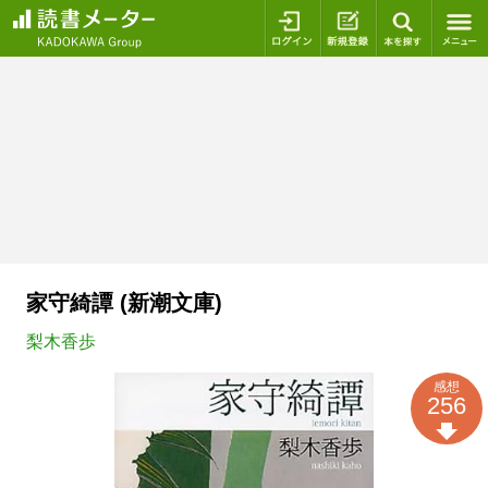
ログイン
新規登録
本を探
家守綺譚 (新潮文庫)
梨木香歩
感想
256