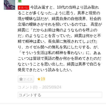
潮
今読み返すと、10代の当時より読み取れ
ネタバレ
ることが多くなった...ように思う。異界と現世の
境が曖昧な話だが、綿貫自身の自他境界、社会的
立場の曖昧さがそれを招いているのでは。 高堂が
綿貫に「だからお前は俺のようなものを呼ぶの
だ」のようなことを言っていた。綿貫は何かと不
精で精神は柔い。長虫屋に無視されてしょげた
り、カイゼル髭への無礼を気にしたりする。が、
「そういう生活は私の精神を養わない」に、あぁ
こいつは冒頭で英語の塾か何かを辞めてきたのだ
なということを思い出した。綿貫は異界で自己を
発見できたという読みをしたい。
★19
ナイス
コメント(0)
2025/09/24