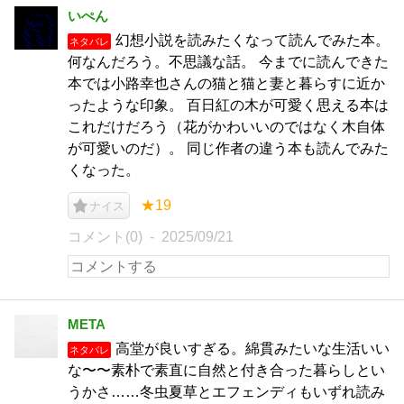
いぺん
幻想小説を読みたくなって読んでみた本。
ネタバレ
何なんだろう。不思議な話。 今までに読んできた
本では小路幸也さんの猫と猫と妻と暮らすに近か
ったような印象。 百日紅の木が可愛く思える本は
これだけだろう（花がかわいいのではなく木自体
が可愛いのだ）。 同じ作者の違う本も読んでみた
くなった。
★19
ナイス
コメント(0)
2025/09/21
META
高堂が良いすぎる。綿貫みたいな生活いい
ネタバレ
な〜〜素朴で素直に自然と付き合った暮らしとい
うかさ……冬虫夏草とエフェンディもいずれ読み