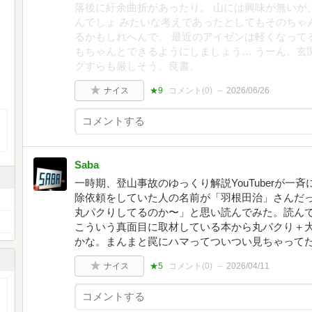
落後に紆余曲折があったり。 山には興味が無いが
んでしょ みたいな考えであったとしてもそのちゃ
るかもしれへんで。 最近のアイゼンは軽くなって
もちゃんとできるようにしましょう… うーん、玄
グすらも厳しそう。良書。
ナイス
★9
コメント(
0
)
2026/06/26
Saba
一時期、登山事故のゆっくり解説YouTuberが
除依頼をしていた人の名前が「羽根田治」さんだ
丸パクりしてるのか〜」と思い読んでみた。読ん
こういう真面目に取材している本から丸パクり＋
かな。まんまと罠にハマってついつい見ちゃって
ナイス
★5
コメント(
0
)
2026/04/11