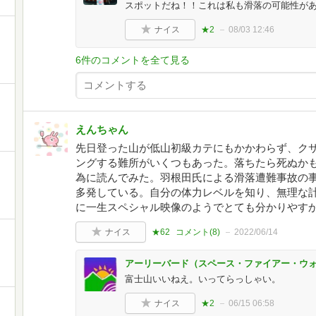
スポットだね！！これは私も滑落の可能性があ
ナイス
★2
08/03 12:46
6件のコメントを全て見る
えんちゃん
先日登った山が低山初級カテにもかかわらず、ク
ングする難所がいくつもあった。落ちたら死ぬか
為に読んでみた。羽根田氏による滑落遭難事故の
多発している。自分の体力レベルを知り、無理な
に一生スペシャル映像のようでとても分かりやす
ナイス
★62
コメント(
8
)
2022/06/14
アーリーバード（スペース・ファイアー・ウ
富士山いいねえ。いってらっしゃい。
ナイス
★2
06/15 06:58