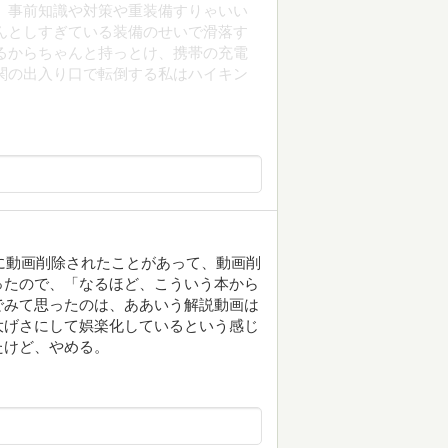
、事前知識や対策や重装備すりゃいい
んとしすぎている装備のせいで滑落す
るからちゃんと持っとけ、携帯の充電
関の出入り口で転倒する私はハイキン
一斉に動画削除されたことがあって、動画削
ったので、「なるほど、こういう本から
でみて思ったのは、ああいう解説動画は
大げさにして娯楽化しているという感じ
たけど、やめる。