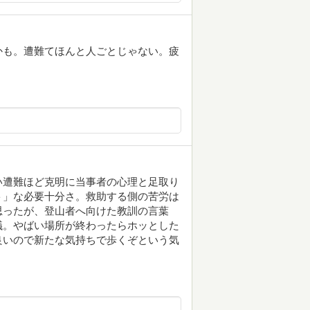
かも。遭難てほんと人ごとじゃない。疲
い遭難ほど克明に当事者の心理と足取り
ト」な必要十分さ。救助する側の苦労は
思ったが、登山者へ向けた教訓の言葉
議。やばい場所が終わったらホッとした
良いので新たな気持ちで歩くぞという気