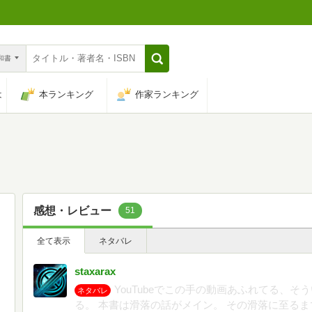
n和書
は
本ランキング
作家ランキング
感想・レビュー
51
全て表示
ネタバレ
staxarax
YouTubeでこの手の動画あふれてる、
ネタバレ
る。 本書は滑落の話がメイン。 その滑落に至る