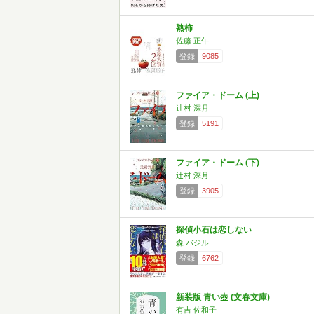
熟柿
佐藤 正午
登録
9085
ファイア・ドーム (上)
辻村 深月
登録
5191
ファイア・ドーム (下)
辻村 深月
登録
3905
探偵小石は恋しない
森 バジル
登録
6762
新装版 青い壺 (文春文庫)
有吉 佐和子