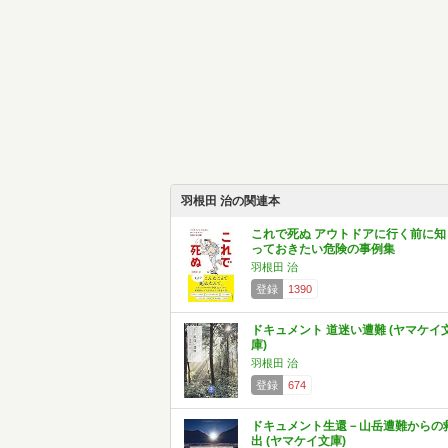
羽根田 治の関連本
これで死ぬ アウトドアに行く前に知
っておきたい危険の事例集
羽根田 治
登録
1390
ドキュメント 道迷い遭難 (ヤマケイ
庫)
羽根田 治
登録
674
ドキュメント生還－山岳遭難からの
出 (ヤマケイ文庫)