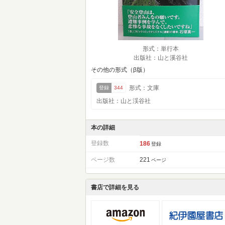
形式：単行本
出版社：山と溪谷社
その他の形式（β版）
形式：文庫
登録
344
出版社：山と渓谷社
本の詳細
登録数
186
登録
ページ数
221
ページ
書店で詳細を見る