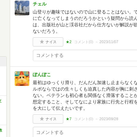
チェル
山登りが趣味ではないので山に登ることはない。
に亡くなってしまうのだろうかという疑問から読
は、出版社が山と渓谷社だから仕方ないが解説が
ないだろう。
ナイス
★2
コメント(
0
)
2023/11/07
ぽんぽこ
最初はゆっくり滑り、だんだん加速し止まらなく
ルポならではの生々しくも迫真した内容が胸に刺
ない。ベテランも初心者も関係なく滑落すること
文
想定すること、そしてなにより家族に行先と行程
を大にして伝えたいです。
ナイス
★7
コメント(
0
)
2023/09/28
救