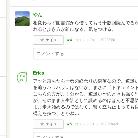
やん
相変わらず図書館から借りてもう十数回読んでる
れると歩き方が雑になる。気をつける。
ナイス
★4
コメント(
0
)
2023/08/11
Erica
アッと落ちたら一巻の終わりの滑落なので、道迷
カ
を追うハラハラ…はないが、まさに「ドキュメン
こちらの方がよく分かる。道迷い〜のときも強く
が、そのまま人生訓として読めるのはほんと不思
まま歩き始めるのではなく、暫く立ち止まっても
構えを持つ、とかね…
ナイス
★5
コメント(
0
)
2023/04/20