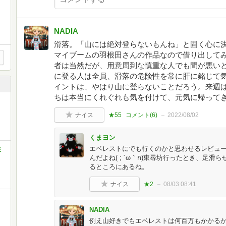
NADIA
滑落。「山には絶対登らないもんね」と固く心に
マイブームの羽根田さんの作品なので借り出して
者は当然だが、用意周到な慎重な人でも間が悪い
に登る人は全員、滑落の危険性を常に肝に銘じて
イントは、やはり山に登らないことだろう。来週
ちは本当にくれぐれも気を付けて、元気に帰って
ナイス
★55
コメント(
6
)
2022/08/02
くまヨン
エベレストにでも行くのかと思わせるレビュ
ミ
んだよね( ; ´ω｀ก)東尋坊行ったとき、足
るところにあるね。
ナイス
★2
08/03 08:41
NADIA
例え山好きでもエベレストは何百万もかかるか