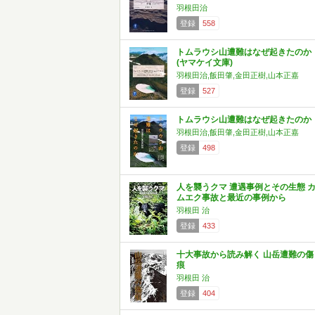
羽根田治
登録
558
トムラウシ山遭難はなぜ起きたのか
(ヤマケイ文庫)
羽根田治,飯田肇,金田正樹,山本正嘉
登録
527
トムラウシ山遭難はなぜ起きたのか
羽根田治,飯田肇,金田正樹,山本正嘉
登録
498
人を襲うクマ 遭遇事例とその生態 
ムエク事故と最近の事例から
羽根田 治
登録
433
十大事故から読み解く 山岳遭難の傷
痕
羽根田 治
登録
404