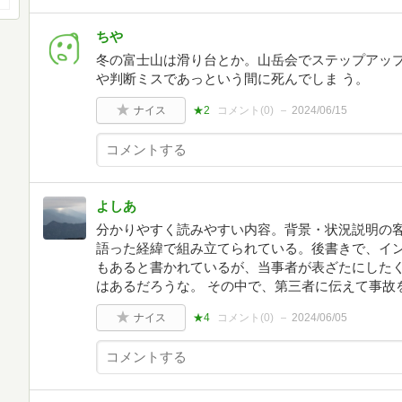
ちや
冬の富士山は滑り台とか。山岳会でステップアッ
や判断ミスであっという間に死んでしま う。
ナイス
★2
コメント(
0
)
2024/06/15
よしあ
分かりやすく読みやすい内容。背景・状況説明の
語った経緯で組み立てられている。後書きで、イ
もあると書かれているが、当事者が表ざたにした
はあるだろうな。 その中で、第三者に伝えて事故
ナイス
★4
コメント(
0
)
2024/06/05