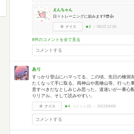
えんちゃん
日々トレーニングに励みます‼️😎👍
ナイス
★2
06/15 12:28
8件のコメントを全て見る
あり
すっかり登山にハマってる、この頃。先日の檜洞
たくなって手に取る。両神山や黒檜山等、行った
意すべきだなとしみじみ思った。道迷いが一番心配
りリアル。そして読みやすい。
ナイス
★4
コメント(
0
)
2022/06/08