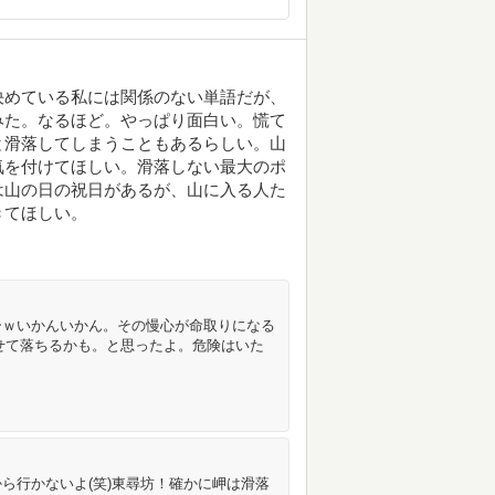
決めている私には関係のない単語だが、
みた。なるほど。やっぱり面白い。慌て
と滑落してしまうこともあるらしい。山
気を付けてほしい。滑落しない最大のポ
は山の日の祝日があるが、山に入る人た
きてほしい。
ーｗいかんいかん。その慢心が命取りになる
滑らせて落ちるかも。と思ったよ。危険はいた
ら行かないよ(笑)東尋坊！確かに岬は滑落