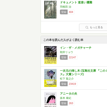
ドキュメント 道迷い遭難
羽根田 治
登録
404
もっと見る
この本を読んだ人がよく読む本
イン・ザ・メガチャーチ
朝井リョウ
登録
22147
一次元の挿し木 (宝島社文庫 『この
ス』大賞シリーズ)
松下 龍之介
登録
23419
アニータの夫
坂本 泰紀
登録
263