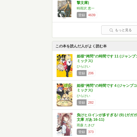
撃文庫)
時雨沢 恵一
登録
4639
もっと見る
この本を読んだ人がよく読む本
姫様“拷問”の時間です 11 (ジャンプ
ミックス)
ひらけい
登録
206
姫様“拷問”の時間です 4 (ジャンプコ
ミックス)
ひらけい
登録
282
負けヒロインが多すぎる! (9) (ガガガ
文庫 ガあ 16-11)
雨森 たきび
登録
373