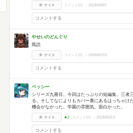
ナイス
コメント(
0
)
2026/03/07
やせいのどんぐり
既読
ナイス
コメント(
0
)
2026/02/19
ベッシー
シリーズ九冊目。今回はたっぷりの短編集。三者
る。そしてなによりもカバー裏にあるはっちゃけ
機会がなかった。学園の雰囲気。面白かった。
ナイス
★2
コメント(
0
)
2026/02/13