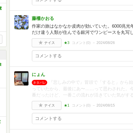
電
藤柵かおる
作家の旅はなかなか皮肉が効いていた。6000兆
だけ違う人類が住んでる銀河でワンピースを丸写
ナイス
★3
コメント(
0
)
2024/08/26
撃
にょん
『悲しみの中で』冒頭で「すると」から
ネタバレ
っていたから、最後にあ〜……って思わされた。今
番だったけど、一番この流れが活きていた気がす
ナイス
★1
コメント(
0
)
2024/08/15
電