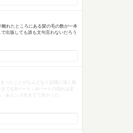
光年離れたところにある髪の毛の数が一本
しで出版しても誰も文句言わないだろう
始まったことがなんとなく記憶に強く残
までもBパート→Aパートの流れは定
る。あとシズ生きてて良かった。