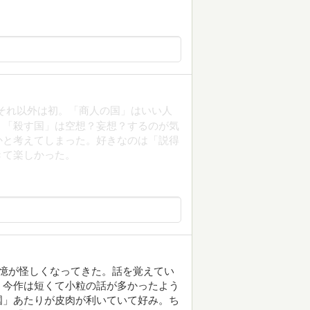
それ以外は初。「商人の国」はいい人
。「殺す国」は空想？妄想？するのが気
かと考えてしまった。好きなのは「説得
きて楽しかった。
憶が怪しくなってきた。話を覚えてい
。今作は短くて小粒の話が多かったよう
国」あたりが皮肉が利いていて好み。ち