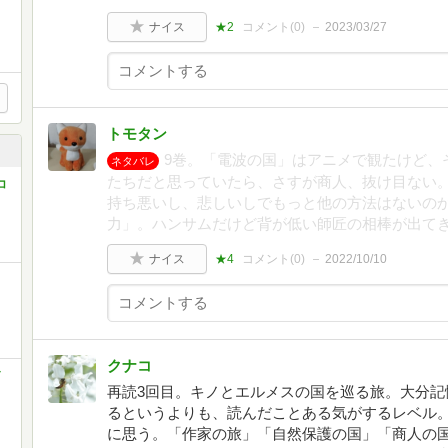
ナイス
★2
コメント(
0
)
2023/03/27
トモタン
9巻。「電波の国」はアニメで観たけど、
ネタバレ
たちだと思っていたら、さすが商人、抜け目ない
コ
持ち悪いし、悲しいしでもっと他の方法はないの
力」。ハンサムだけど背が低い師匠の相棒が出て
ナイス
★4
コメント(
0
)
2022/10/10
クナコ
再読3回目。キノとエルメスの国を巡る旅。大分記
るというよりも、読んだことある気がするレベル
に思う。「作家の旅」「自然保護の国」「商人の