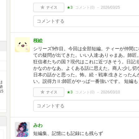
ナイス
★3
コメント(
0
)
2026/03/25
桜絵
シリーズ9作目。今回は全部短編。ティーが仲間に
ての疑問が出てきた。いい人達:ありゃまあ。師匠
狂信者たちの国？現代はこれに近づきそう。日記:
かなのかなあ。よくある話に思えた。商人:少し切
日本の話かと思った。怖。続・戦車:生きとったん
い。説得力Ⅱ:師匠がやっぱ一番強いです。 短編
は
馳
5
ナイス
★3
コメント(
0
)
2026/03/10
みわ
短編集、記憶にも記録にも残らず