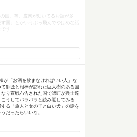
波の国』等、皮肉が効いてるお話が多
殺す国』とかいうぶっ飛んでやばめな話
たです
棒が「お酒を飲まなければいい人」な
つて師匠と相棒が訪れた巨大樹のある国
きなり宣戦布告された国で師匠が兵士達
。こうしてパラパラと読み返してみる
場する「旅人と女の子と白い犬」の話を
そうだったらいいな。