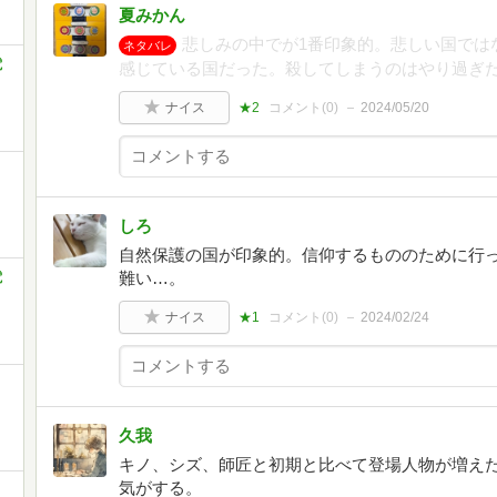
夏みかん
悲しみの中でが1番印象的。悲しい国では
ネタバレ
電
感じている国だった。殺してしまうのはやり過ぎ
ナイス
★2
コメント(
0
)
2024/05/20
しろ
自然保護の国が印象的。信仰するもののために行
難い…。
電
ナイス
★1
コメント(
0
)
2024/02/24
久我
キノ、シズ、師匠と初期と比べて登場人物が増え
気がする。