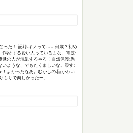
なった！ 記録:キノって……何歳？初め
。作家:ずる賢い人っているよな。電波:
後世の人が混乱するやろ！自然保護:愚
ないような、でもたくましいな。殺す:
か！よかったなあ。むかしの:陸かわい
もりもりで楽しかったー。