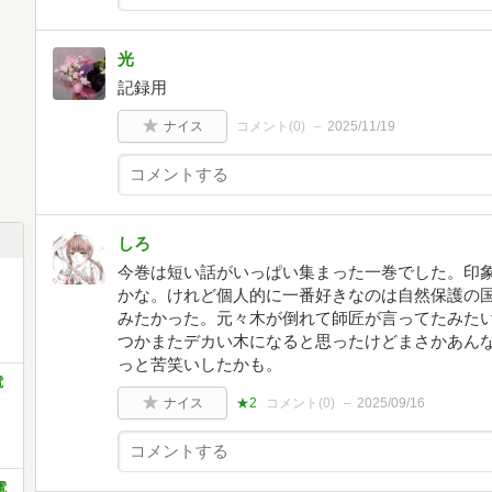
光
記録用
ナイス
コメント(
0
)
2025/11/19
しろ
今巻は短い話がいっぱい集まった一巻でした。印
かな。けれど個人的に一番好きなのは自然保護の
みたかった。元々木が倒れて師匠が言ってたみた
つかまたデカい木になると思ったけどまさかあん
っと苦笑いしたかも。
電
ナイス
★2
コメント(
0
)
2025/09/16
電