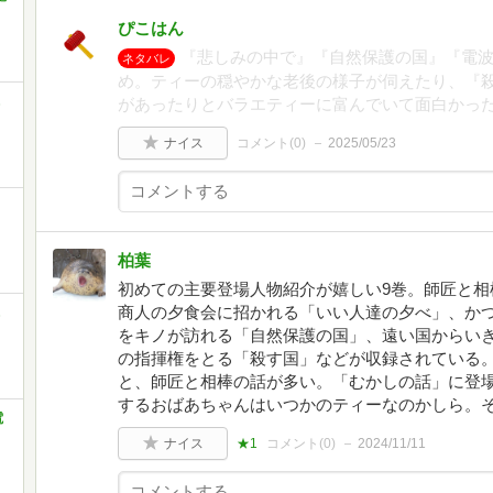
ぴこはん
『悲しみの中で』『自然保護の国』『電
ネタバレ
め。ティーの穏やかな老後の様子が伺えたり、『
があったりとバラエティーに富んでいて面白かっ
ナイス
コメント(
0
)
2025/05/23
柏葉
初めての主要登場人物紹介が嬉しい9巻。師匠と相
商人の夕食会に招かれる「いい人達の夕べ」、か
をキノが訪れる「自然保護の国」、遠い国からい
の指揮権をとる「殺す国」などが収録されている
と、師匠と相棒の話が多い。「むかしの話」に登
するおばあちゃんはいつかのティーなのかしら。
電
ナイス
★1
コメント(
0
)
2024/11/11