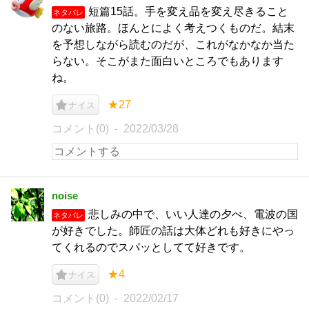
短篇15話。手を変え品を変え尽きること
ネタバレ
のない旅路。ほんとによく考えつくものだ。結末
を予想しながら読むのだが、これがなかなか当た
らない。そこがまた面白いところでもあります
ね。
★27
ナイス
コメント(0)
2022/03/28
noise
悲しみの中で、いい人達の夕べ、電波の国
ネタバレ
が好きでした。師匠の話は大体どれも好きにやっ
てくれるのでスパッとしてて好きです。
★4
ナイス
コメント(0)
2022/02/17