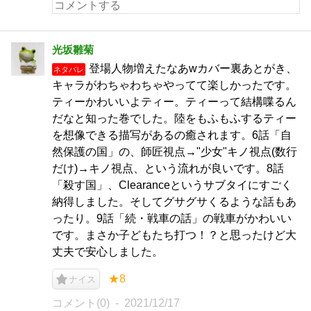
光坂雛菊
登場人物増えたなあwカバー裏あとがき、
ネタバレ
キャラがわちゃわちゃやってて楽しかったです。
ティーかわいいよティー。ティーって結構喋るん
だなと知った巻でした。陸をもふもふするティー
を想像できる描写があるの癒されます。6話「自
然保護の国」の、師匠視点→"少女"キノ視点(数行
だけ)→キノ視点、という流れが良いです。8話
「殺す国」、Clearanceというサブタイにすごく
納得しました。そしてグサグサくるような話もあ
ったり。9話「続・戦車の話」の戦車がかわいい
です。まさか子どもたち打つ！？と思ったけど大
丈夫で安心しました。
★8
ナイス
コメント(0)
2021/12/17