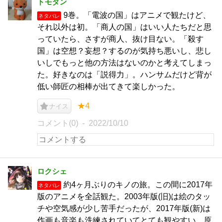
トモタン
9巻。「電波の国」はアニメで観たけど、
ネタバレ
それ以外は初。「商人の国」はいい人たちだと思
っていたら、さすが商人、抜け目ない。「殺す
国」は空想？妄想？するのが気持ち悪いし、悲し
いしでもっと他の方法はないのかと考えてしまっ
た。好きなのは「説得力」。ハンサムだけど背が
低い師匠の相棒が出てきて楽しかった。
★4
ナイス
コメント(0)
2022/10/10
ロクシェ
約4ヶ月ぶりのキノの旅。この間に2017年
ネタバレ
版のアニメを全話観た。2003年版(旧)は絵のタッ
チや空気感が少し苦手だったが、2017年版(新)は
作画も音楽も洗練されていてとても観やすい。原