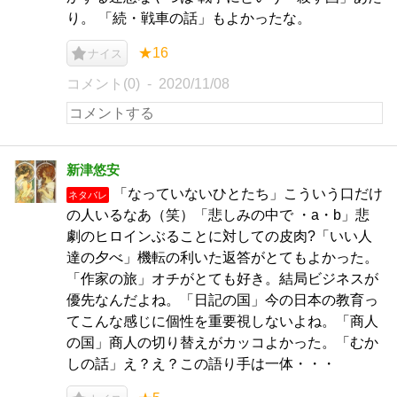
り。 「続・戦車の話」もよかったな。
★16
ナイス
コメント(0)
2020/11/08
新津悠安
「なっていないひとたち」こういう口だけ
ネタバレ
の人いるなあ（笑）「悲しみの中で ・a・b」悲
劇のヒロインぶることに対しての皮肉?「いい人
達の夕べ」機転の利いた返答がとてもよかった。
「作家の旅」オチがとても好き。結局ビジネスが
優先なんだよね。「日記の国」今の日本の教育っ
てこんな感じに個性を重要視しないよね。「商人
の国」商人の切り替えがカッコよかった。「むか
しの話」え？え？この語り手は一体・・・