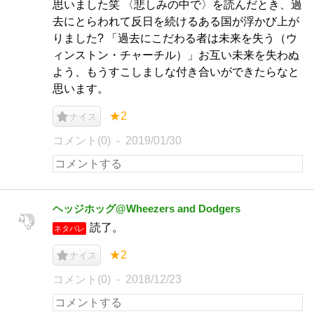
思いました笑 〈悲しみの中で〉を読んだとき、過
去にとらわれて反日を続けるある国が浮かび上が
りました? 「過去にこだわる者は未来を失う（ウ
ィンストン・チャーチル）」お互い未来を失わぬ
よう、もうすこしましな付き合いができたらなと
思います。
★2
ナイス
コメント(0)
2019/01/30
ヘッジホッグ@Wheezers and Dodgers
読了。
ネタバレ
★2
ナイス
コメント(0)
2018/12/23