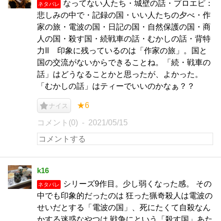
なってない人たち・城壁の話・プロエピ：
ネタバレ
悲しみの中で・記録の国・いい人たちの夕べ・作
家の旅・電波の国・日記の国・自然保護の国・商
人の国・殺す国・続戦車の話・むかしの話・背特
力Ⅱ 印象に残っているのは「作家の旅」。国と
国の交流がないからできることね。「続・戦車の
話」はどうなることかと思ったが、よかった。
「むかしの話」はティーでいいのかなぁ？？
★6
ナイス
コメント(0)
2021/05/15
k16
シリーズ9作目。少し弱くなった感。 その
ネタバレ
中でも印象的だったのは 狂った猟奇殺人は電波の
せいだとする「電波の国」、死にたくて自殺なん
かする迷惑なやつは 戦争にという「殺す国」あた