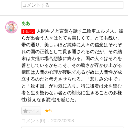
ああ
人間キノと言葉を話す二輪車エルメス。彼
ネタバレ
らが出会う人々はとても美しくて、とても醜い。
帯の通り、美しいほど純粋に人々の信念はそれぞ
れの国の正義として貫き通されるのだが、その結
末は大抵の場合悲惨に終わる。国の人々はそれを
善としているからこそ、その醜さが浮かび上がる
構図は人間の心理が曖昧であるが故に人間性が成
立するのだと考えさせられる。「悲しみの中で」
と「殺す国」がお気に入り。特に後者は死を望む
者と生を疑わない者との対比に生きることの多様
性(答えなき混沌)を感じた。
★5
ナイス
コメント(0)
2022/02/08