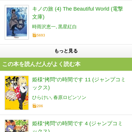
キノの旅 (4) The Beautiful World (電撃
文庫)
時雨沢恵一
黒星紅白
5693
もっと見る
この本を読んだ人がよく読む本
姫様“拷問”の時間です 11 (ジャンプコミ
ックス)
ひらけい
春原ロビンソン
206
姫様“拷問”の時間です 4 (ジャンプコミ
ックス)