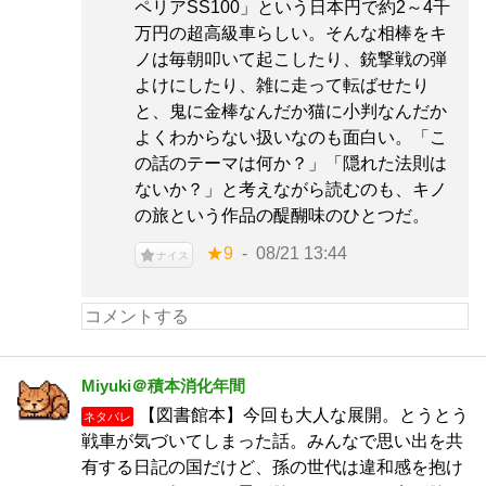
ペリアSS100」という日本円で約2～4千
万円の超高級車らしい。そんな相棒をキ
ノは毎朝叩いて起こしたり、銃撃戦の弾
よけにしたり、雑に走って転ばせたり
と、鬼に金棒なんだか猫に小判なんだか
よくわからない扱いなのも面白い。「こ
の話のテーマは何か？」「隠れた法則は
ないか？」と考えながら読むのも、キノ
の旅という作品の醍醐味のひとつだ。
★9
08/21 13:44
ナイス
Miyuki＠積本消化年間
【図書館本】今回も大人な展開。とうとう
ネタバレ
戦車が気づいてしまった話。みんなで思い出を共
有する日記の国だけど、孫の世代は違和感を抱け