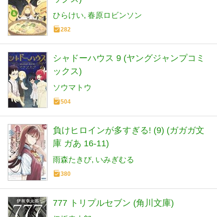
ひらけい
春原ロビンソン
282
シャドーハウス 9 (ヤングジャンプコミ
ックス)
ソウマトウ
504
負けヒロインが多すぎる! (9) (ガガガ文
庫 ガあ 16-11)
雨森たきび
いみぎむる
380
777 トリプルセブン (角川文庫)