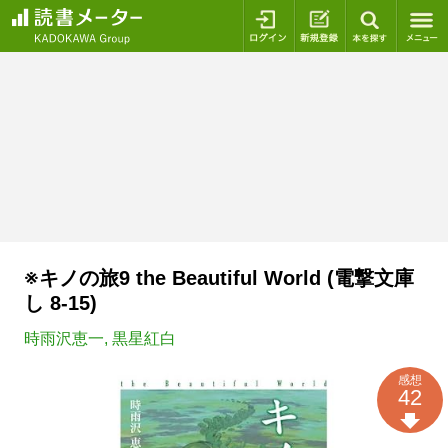
ログイン
新規登録
本を探
※キノの旅9 the Beautiful World (電撃文庫
し 8-15)
時雨沢恵一
,
黒星紅白
感想
42