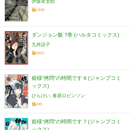
伊坂幸太郎
1449
ダンジョン飯 7巻 (ハルタコミックス)
九井諒子
3053
姫様“拷問”の時間です 6 (ジャンプコミ
ックス)
ひらけい
春原ロビンソン
245
姫様“拷問”の時間です 7 (ジャンプコミ
ックス)