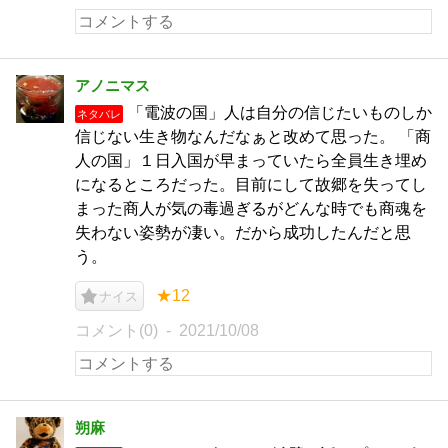
アノニマス
「電波の国」人は自分の信じたいものしか
ネタバレ
信じない生き物なんだなぁと改めて思った。 「商
人の国」１日入国が早まっていたら全員生き埋め
になるところだった。目前にして故郷を失ってし
まった商人が気の毒過ぎるがどんな時でも商魂を
失わない姿勢が凄い。だから成功したんだと思
う。
★12
ナイス
コメント(0)
2021/10/08
朔麻