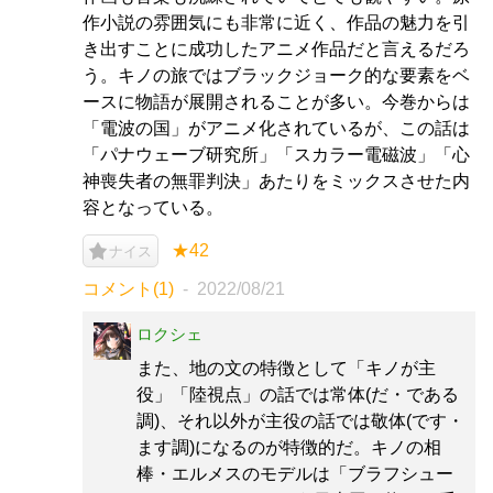
作小説の雰囲気にも非常に近く、作品の魅力を引
き出すことに成功したアニメ作品だと言えるだろ
う。キノの旅ではブラックジョーク的な要素をベ
ースに物語が展開されることが多い。今巻からは
「電波の国」がアニメ化されているが、この話は
「パナウェーブ研究所」「スカラー電磁波」「心
神喪失者の無罪判決」あたりをミックスさせた内
容となっている。
★42
ナイス
コメント(1)
2022/08/21
ロクシェ
また、地の文の特徴として「キノが主
役」「陸視点」の話では常体(だ・である
調)、それ以外が主役の話では敬体(です・
ます調)になるのが特徴的だ。キノの相
棒・エルメスのモデルは「ブラフシュー