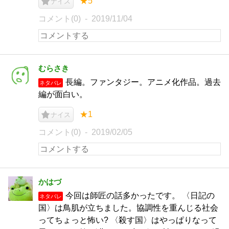
★5
ナイス
コメント(0)
2019/11/04
むらさき
長編。ファンタジー。アニメ化作品。過去
ネタバレ
編が面白い。
★1
ナイス
コメント(0)
2019/02/05
かはづ
今回は師匠の話多かったです。 〈日記の
ネタバレ
国〉は鳥肌が立ちました。協調性を重んじる社会
ってちょっと怖い? 〈殺す国〉はやっぱりなって