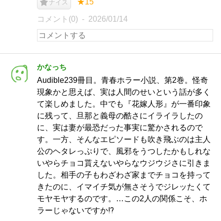
★15
ナイス
コメント(0)
2026/01/14
かなっち
Audible239冊目。青春ホラー小説、第2巻。怪奇
現象かと思えば、実は人間のせいという話が多く
て楽しめました。中でも『花嫁人形』が一番印象
に残って、旦那と義母の酷さにイライラしたの
に、実は妻が最恐だった事実に驚かされるので
す。一方、そんなエピソードも吹き飛ぶのは主人
公のヘタレっぷりで、風邪をうつしたかもしれな
いやらチョコ貰えないやらなウジウジさに引きま
した。相手の子もわざわざ家までチョコを持って
きたのに、イマイチ気が無さそうでジレッたくて
モヤモヤするのです。…この2人の関係こそ、ホ
ラーじゃないですか⁉