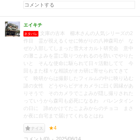
エイキチ
文庫の古本 櫛木さんの人気シリーズの2
ネタバレ
作目 霊が視えるくせに怖がりの八神森司が な
ぜか入部してしまった雪大オカルト研究会 意中
の灘こよみを霊に取りつかれるのを防いでやりた
いと そんな使命に駆られて日々活動してて 今
回もまた様々な相談がオカ研に寄せられてきて
て 映研からは撮影したフィルムの中に映り込む
謎の女性 どうやらビデオカメラに曰く因縁があ
りそうで そのカメラでこよみが隠し撮りされた
っていうから森司も必死になるわ バレンタイン
の日に 諦めかけてたこよみからのチョコ まさ
か夜に自宅まで届けてくれるとはね
★4
ナイス
コメント(0)
2025/06/14