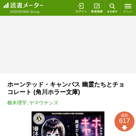
ログイン
新規登録
本を探
ホーンテッド・キャンパス 幽霊たちとチョ
コレート (角川ホラー文庫)
櫛木理宇
,
ヤマウチシズ
感想
617