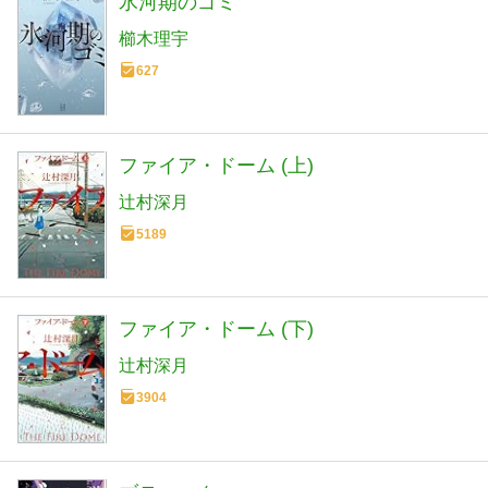
氷河期のゴミ
櫛木理宇
627
ファイア・ドーム (上)
辻村深月
5189
ファイア・ドーム (下)
辻村深月
3904