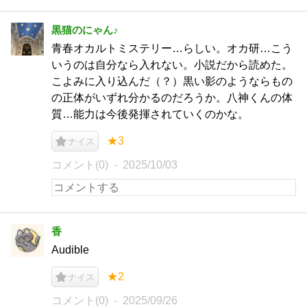
黒猫のにゃん♪
青春オカルトミステリー…らしい。オカ研…こう
いうのは自分なら入れない。小説だから読めた。
こよみに入り込んだ（？）黒い影のようならもの
の正体がいずれ分かるのだろうか。八神くんの体
質…能力は今後発揮されていくのかな。
★3
ナイス
コメント(0)
2025/10/03
香
Audible
★2
ナイス
コメント(0)
2025/09/26