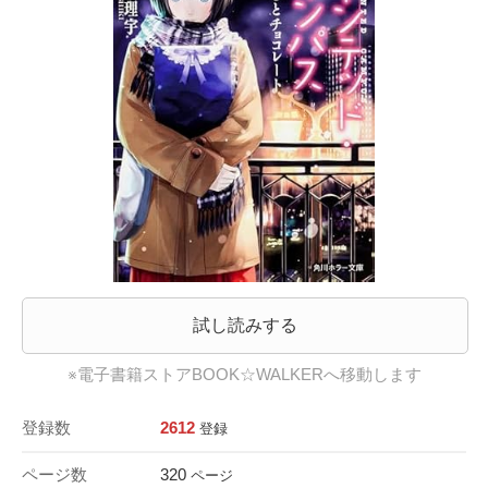
試し読みする
※電子書籍ストアBOOK☆WALKERへ移動します
登録数
2612
登録
ページ数
320
ページ