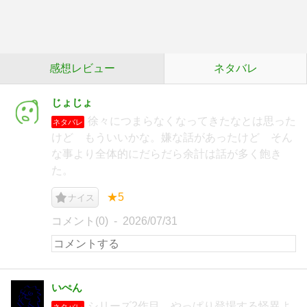
感想レビュー
ネタバレ
じょじょ
徐々につまらなくなってきたなとは思った
ネタバレ
けど もういいかな。嫌な話があったけど そん
な事より全体的にだらだら余計は話が多く飽き
た。
★5
ナイス
コメント(0)
2026/07/31
いぺん
シリーズ2作目。やっぱり登場する怪異よ
ネタバレ