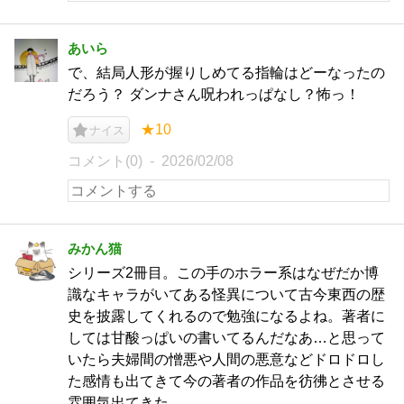
あいら
で、結局人形が握りしめてる指輪はどーなったの
だろう？ ダンナさん呪われっぱなし？怖っ！
★10
ナイス
コメント(0)
2026/02/08
みかん猫
シリーズ2冊目。この手のホラー系はなぜだか博
識なキャラがいてある怪異について古今東西の歴
史を披露してくれるので勉強になるよね。著者に
しては甘酸っぱいの書いてるんだなあ…と思って
いたら夫婦間の憎悪や人間の悪意などドロドロし
た感情も出てきて今の著者の作品を彷彿とさせる
雰囲気出てきた。