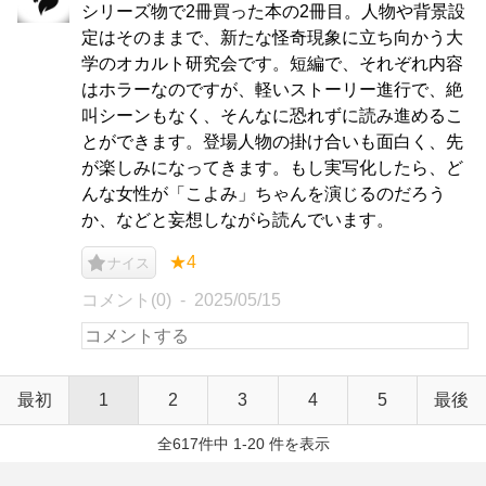
シリーズ物で2冊買った本の2冊目。人物や背景設
定はそのままで、新たな怪奇現象に立ち向かう大
学のオカルト研究会です。短編で、それぞれ内容
はホラーなのですが、軽いストーリー進行で、絶
叫シーンもなく、そんなに恐れずに読み進めるこ
とができます。登場人物の掛け合いも面白く、先
が楽しみになってきます。もし実写化したら、ど
んな女性が「こよみ」ちゃんを演じるのだろう
か、などと妄想しながら読んでいます。
★4
ナイス
コメント(0)
2025/05/15
最初
1
2
3
4
5
最後
全617件中 1-20 件を表示