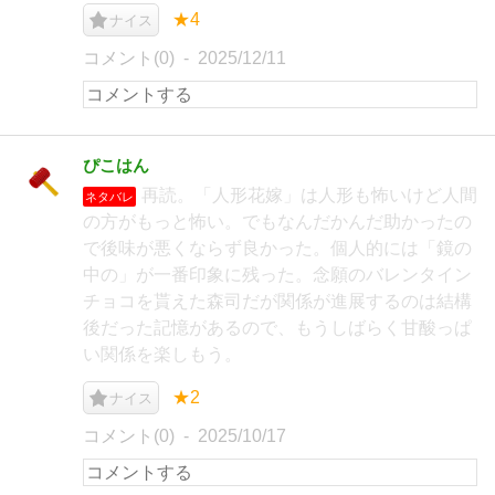
★4
ナイス
コメント(0)
2025/12/11
ぴこはん
再読。「人形花嫁」は人形も怖いけど人間
ネタバレ
の方がもっと怖い。でもなんだかんだ助かったの
で後味が悪くならず良かった。個人的には「鏡の
中の」が一番印象に残った。念願のバレンタイン
チョコを貰えた森司だが関係が進展するのは結構
後だった記憶があるので、もうしばらく甘酸っぱ
い関係を楽しもう。
★2
ナイス
コメント(0)
2025/10/17