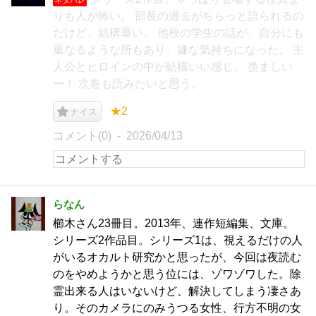
りも人が怖い。 部長の過去がちらっと語られるの
だけど、結構重い。 他校の学生の話が、自分にも
重なるような所もあり、嫌な気持ちになった。 主
人公とヒロインの中が結構いい感じ。 羨ましい
ー！ 次巻も読みたいと思う。
★2
ナイス
コメント(0)
2026/04/13
らなん
櫛木さん23冊目。2013年、連作短編集、文庫。
シリーズ2作品目。シリーズ1は、視えるだけの人
がいるオカルト研究かと思ったが、今回は夜読む
のをやめようかと思う位には、ゾワゾワした。除
霊出来る人はいないけど、解決してしまう凄さあ
り。そのカメラにのみうつる女性、行方不明の女