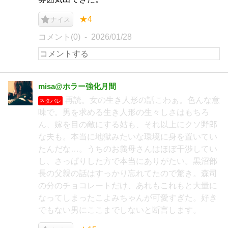
★4
ナイス
コメント(0)
2026/01/28
misa@ホラー強化月間
再読。女の生き人形の話こわぁ。色んな意
ネタバレ
味で。男を求める生き人形の生々しさはもちろ
ん、嫁を目の敵にする姑も、それ以上にクソ野郎
な夫も。本当に地獄みたいな環境に身を置いてい
たんだな…。うちのお義母さんはほぼ干渉してい
し、さっぱりした方で本当にありがたい。黒沼部
長の父親の話はすっかり忘れてたので驚き。森司
の分のチョコレートだけ、あれもこれもと大量に
なってしまったこよみちゃんが可愛すぎた。好き
でもない男にここまでしないと断言します。