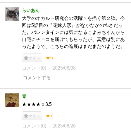
らいあん
大学のオカルト研究会の活躍？を描く第２弾。今
回は5話目の『花嫁人形』がなかなかの怖さだっ
た。バレンタインには気になるこよみちゃんから
自宅にチョコを届けてもらったが、真意は別にあ
ったようで、こちらの進展はまだまだのようだ。
★5
ナイス
コメント(0)
2025/08/08
青
★★★★☆3.5
★7
ナイス
コメント(0)
2025/06/26