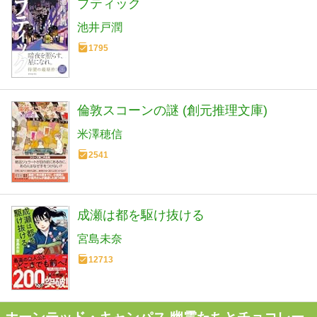
ブティック
池井戸潤
1795
倫敦スコーンの謎 (創元推理文庫)
米澤穂信
2541
成瀬は都を駆け抜ける
宮島未奈
12713