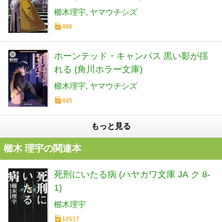
櫛木理宇
ヤマウチシズ
496
ホーンテッド・キャンパス 黒い影が揺
れる (角川ホラー文庫)
櫛木理宇
ヤマウチシズ
445
もっと見る
櫛木 理宇の関連本
死刑にいたる病 (ハヤカワ文庫 JA ク 8-
1)
櫛木理宇
10517