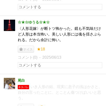
☆★☆ゆうる☆★☆
〈人形花嫁〉が断トツ怖かった。鏡も不気味だけ
ど人形は本当怖い。美しい人形には魂を揺さぶら
れる。だから余計に怖い。
★18
ナイス
コメント(0)
2025/06/13
尾白
いき人形の姑、現実に息子の浅はかさと、
ネタバレ
自分の言ったことに、とことん傷つけばいいと思
う。