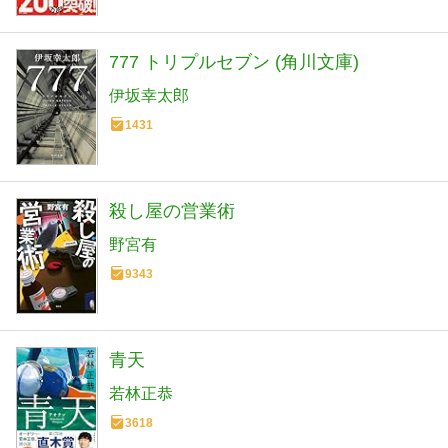
777 トリプルセブン (角川文庫)
伊坂幸太郎
1431
殺し屋の営業術
野宮有
9343
青天
若林正恭
3618