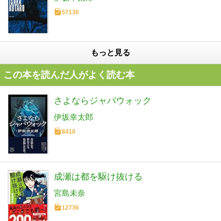
57130
もっと見る
この本を読んだ人がよく読む本
さよならジャバウォック
伊坂幸太郎
8410
成瀬は都を駆け抜ける
宮島未奈
12736