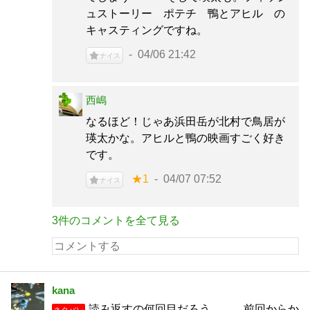
ュストーリー ポテチ 鴨とアヒル の
キャスティングですね。
04/06 21:42
ナイス
西嶋
なるほど！じゃあ浜田岳が北村で鳥居が
瑛太かな。アヒルと鴨の映画すごく好き
です。
★1
04/07 07:52
ナイス
3件のコメントを全て見る
kana
読み返すの何回目だろう。。。前回からか
ネタバレ