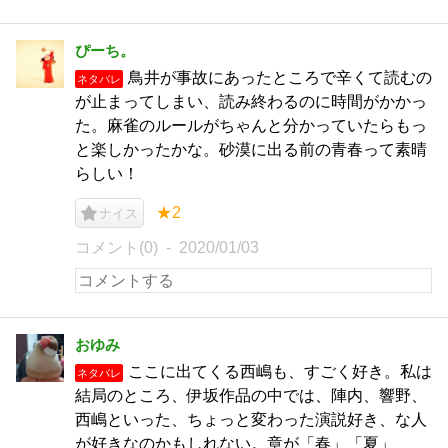
ぴーち。
鳥井が事故にあったところで辛くて読むの
ネタバレ
が止まってしまい、読み終わるのに時間がかかっ
た。麻雀のルールがちゃんと分かっていたらもっ
と楽しかったかな。砂漠に出る前の青春って素晴
らしい！
★2
ナイス
コメント(0)
2020/01/03
おゆみ
ここに出てくる西嶋も、すごく好き。私は
ネタバレ
結局のところ、伊坂作品の中では、陣内、響野、
西嶋といった、ちょっと変わった演説好き、な人
が好きなのかもしれない。章が「春」「夏」