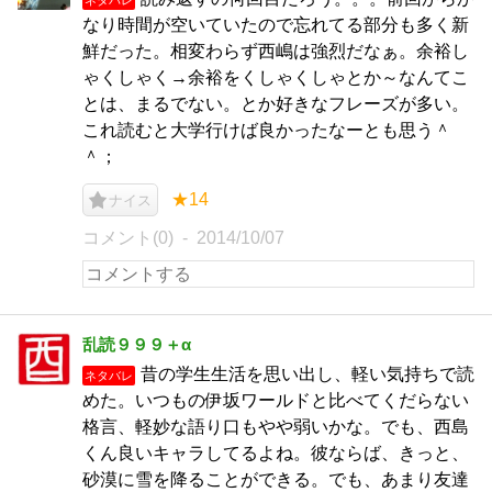
なり時間が空いていたので忘れてる部分も多く新
鮮だった。相変わらず西嶋は強烈だなぁ。余裕し
ゃくしゃく→余裕をくしゃくしゃとか～なんてこ
とは、まるでない。とか好きなフレーズが多い。
これ読むと大学行けば良かったなーとも思う＾
＾；
★14
ナイス
コメント(0)
2014/10/07
乱読９９９＋α
昔の学生生活を思い出し、軽い気持ちで読
ネタバレ
めた。いつもの伊坂ワールドと比べてくだらない
格言、軽妙な語り口もやや弱いかな。でも、西島
くん良いキャラしてるよね。彼ならば、きっと、
砂漠に雪を降ることができる。でも、あまり友達