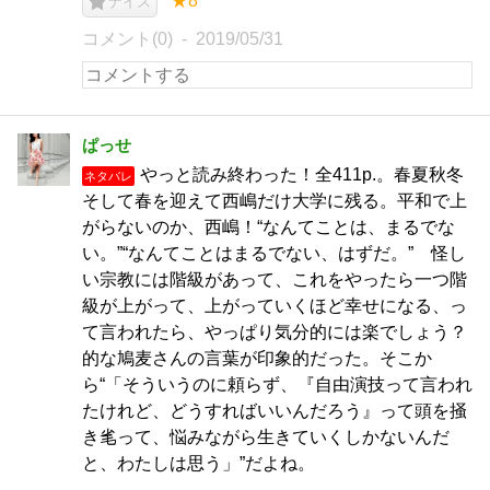
★8
ナイス
コメント(0)
2019/05/31
ぱっせ
やっと読み終わった！全411p.。春夏秋冬
ネタバレ
そして春を迎えて西嶋だけ大学に残る。平和で上
がらないのか、西嶋！“なんてことは、まるでな
い。”“なんてことはまるでない、はずだ。” 怪し
い宗教には階級があって、これをやったら一つ階
級が上がって、上がっていくほど幸せになる、っ
て言われたら、やっぱり気分的には楽でしょう？
的な鳩麦さんの言葉が印象的だった。そこか
ら“「そういうのに頼らず、『自由演技って言われ
たけれど、どうすればいいんだろう』って頭を掻
き毟って、悩みながら生きていくしかないんだ
と、わたしは思う」”だよね。