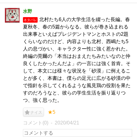
水野
北村たち6人の大学生活を綴った長編。春
ネタバレ
夏秋冬、春の5篇からなる。彼らが巻き込まれる
出来事といえばプレジデントマンとホストの2題
くらいなのだけど、内容よりも北村、西嶋たち5
人の息づかい、キャラクター性に強く惹かれた。
終編の莞爾の「本当はおまえたちみたいなのと仲
良くしたかったんだよ」の一言には強く首肯。そ
して、本文には様々な状況を「砂漠」に例えるこ
とが多く、本書は、僕らの足元に広がる砂漠の中
で指針を示してくれるような風見鶏の役割を果た
すのだろうなと、彼らの学生生活を振り返りつ
つ、強く思った。
★5
ナイス
コメント(0)
2020/04/21