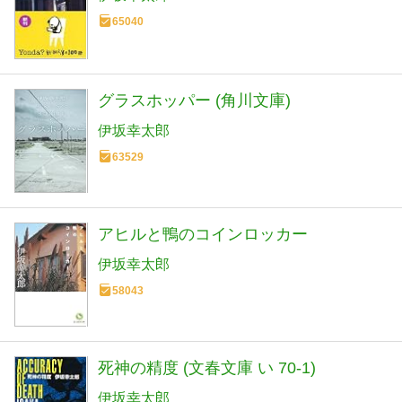
65040
グラスホッパー (角川文庫)
伊坂幸太郎
63529
アヒルと鴨のコインロッカー
伊坂幸太郎
58043
死神の精度 (文春文庫 い 70-1)
伊坂幸太郎