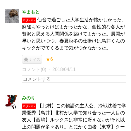
やまもと
仙台で過ごした大学生活が懐かしかった。
ネタバレ
麻雀もやっとけばよかったかな。個性的な各人が
贅沢と思える人間関係を築けてよかった。展開が
早いと思いつつ、春夏秋冬の仕掛けは鳥井くんの
キックがでてくるまで気がつかなかった。
★6
ナイス
コメント(0)
2018/04/11
みのり
【北村】この物語の主人公。冷戦沈着で学
ネタバレ
業優秀【鳥井】北村が大学で知り合った一人目の
友人【西嶋】ルックスは非常に冴えないがそれ以
上の問題が多々あり。とにかく曲者【東堂】クー