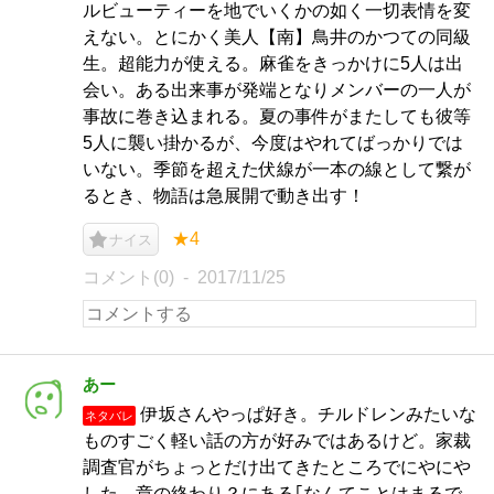
ルビューティーを地でいくかの如く一切表情を変
えない。とにかく美人【南】鳥井のかつての同級
生。超能力が使える。麻雀をきっかけに5人は出
会い。ある出来事が発端となりメンバーの一人が
事故に巻き込まれる。夏の事件がまたしても彼等
5人に襲い掛かるが、今度はやれてばっかりでは
いない。季節を超えた伏線が一本の線として繋が
るとき、物語は急展開で動き出す！
★4
ナイス
コメント(0)
2017/11/25
あー
伊坂さんやっぱ好き。チルドレンみたいな
ネタバレ
ものすごく軽い話の方が好みではあるけど。家裁
調査官がちょっとだけ出てきたところでにやにや
した。章の終わり？にある｢なんてことはまるで