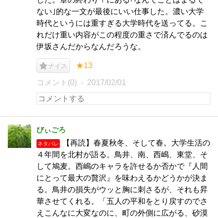
ない｣的な一文が最後にいい仕事した。濃い大学
時代というには重すぎる大学時代を送ってる。こ
れだけ重い内容がこの程度の重さで済んでるのは
伊坂さんだからなんだろうな。
★13
ナイス
コメント(0)
2017/02/01
びぃごろ
【再読】春夏秋冬、そして春。大学生活の
ネタバレ
４年間を北村が語る。鳥井、南、西嶋、東堂、そ
して鳩麦。西嶋のキャラを許せるか否かで『人間
にとって最大の贅沢』を味わえるかどうかが決ま
る。鳥井の損失がウッと胸に刺さるが、それも昇
華させてくれる。「五人の平和をとり戻すのでさ
えこんなに大変なのに、町の外側に広がる、砂漠