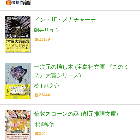
イン・ザ・メガチャーチ
朝井リョウ
22179
一次元の挿し木 (宝島社文庫 『このミ
ス』大賞シリーズ)
松下龍之介
23444
倫敦スコーンの謎 (創元推理文庫)
米澤穂信
2544