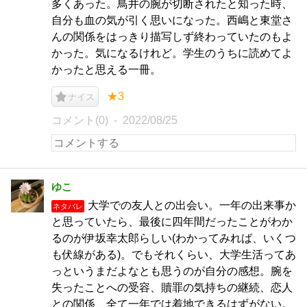
多くあった。鳥井の腕が切断されたと知った時、
自分も血の気が引く思いになった。西嶋と東堂さ
んの関係をはっきり描写しず終わっていたのもよ
かった。気になるけれど。学生のうちに読めてよ
かったと思える一冊。
★3
ナイス
コメント(0)
2022/08/25
ゆこ
大学での友人との出会い。一年の出来事か
ネタバレ
と思っていたら、最後に四年間だったことがわか
るのが伊坂幸太郎らしい(わかってみれば、いくつ
も伏線がある)。でもそれくらい、大学生活ってあ
っというまだよなとも思うのが自分の感想。腕を
失ったことへの受容、贖罪の気持ちの継続、恋人
との関係、全て一年では着地できるはずがない。