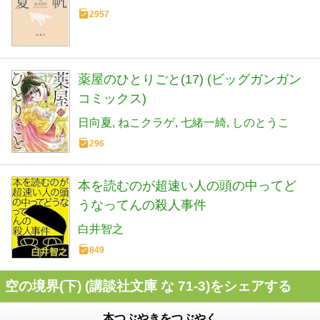
2957
薬屋のひとりごと(17) (ビッグガンガン
コミックス)
日向夏
ねこクラゲ
七緒一綺
しのとうこ
296
本を読むのが超速い人の頭の中ってど
うなってんの殺人事件
白井智之
849
空の境界(下) (講談社文庫 な 71-3)をシェアする
本つぶやきをつぶやく