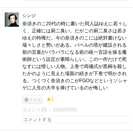
シンジ
奈須きのこ20代の時に書いた同人誌ゆえに若々し
く、正確には厨二臭い。だがこの厨二臭さは若さ
ゆえの特権だ。今の奈須きのこには絶対書けない
瑞々しさと勢いがある。バベルの塔が建設される
前の言葉がバラバラになる前の統一言語を操る魔
術師という設定が素晴らしい。この一作だけで死
なすには惜しい人物。上巻で両儀式が黒桐を殺し
たかのように見えた場面の続きが下巻で明かされ
る。つくづく奈須きのこがFGOなどというソシャ
ゲに人生の大半を捧げているのが悔しい
★1
ナイス
コメント(0)
2026/03/31