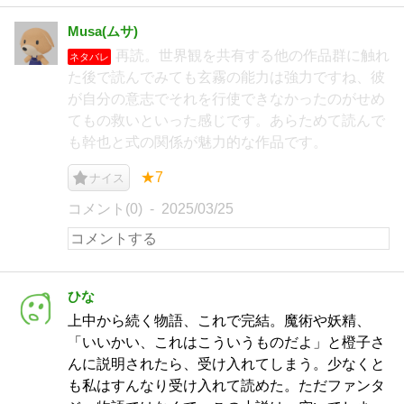
Musa(ムサ)
再読。世界観を共有する他の作品群に触れ
ネタバレ
た後で読んでみても玄霧の能力は強力ですね、彼
が自分の意志でそれを行使できなかったのがせめ
てもの救いといった感じです。あらためて読んで
も幹也と式の関係が魅力的な作品です。
★7
ナイス
コメント(0)
2025/03/25
ひな
上中から続く物語、これで完結。魔術や妖精、
「いいかい、これはこういうものだよ」と橙子さ
んに説明されたら、受け入れてしまう。少なくと
も私はすんなり受け入れて読めた。ただファンタ