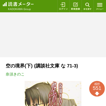
ログイン
新規登録
本を探
空の境界(下) (講談社文庫 な 71-3)
奈須きのこ
感想
551