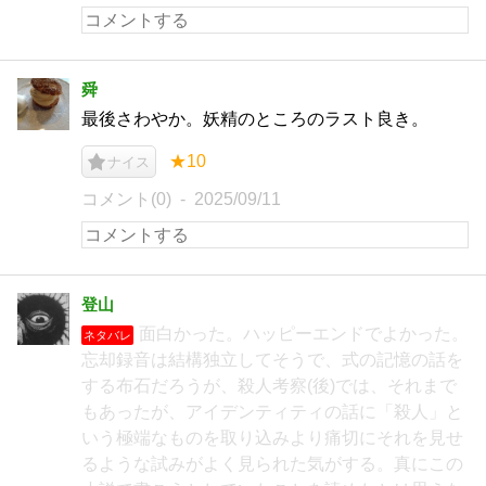
舜
最後さわやか。妖精のところのラスト良き。
★10
ナイス
コメント(0)
2025/09/11
登山
面白かった。ハッピーエンドでよかった。
ネタバレ
忘却録音は結構独立してそうで、式の記憶の話を
する布石だろうが、殺人考察(後)では、それまで
もあったが、アイデンティティの話に「殺人」と
いう極端なものを取り込みより痛切にそれを見せ
るような試みがよく見られた気がする。真にこの