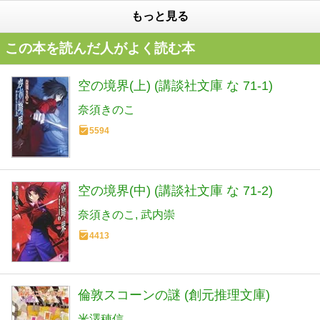
もっと見る
この本を読んだ人がよく読む本
空の境界(上) (講談社文庫 な 71-1)
奈須きのこ
5594
空の境界(中) (講談社文庫 な 71-2)
奈須きのこ
武内崇
4413
倫敦スコーンの謎 (創元推理文庫)
米澤穂信