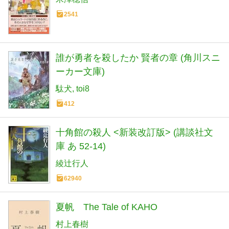
2541
誰が勇者を殺したか 賢者の章 (角川スニ
ーカー文庫)
駄犬
toi8
412
十角館の殺人 <新装改訂版> (講談社文
庫 あ 52-14)
綾辻行人
62940
夏帆 The Tale of KAHO
村上春樹