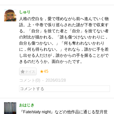
しゅり
人格の空白を，愛で埋めながら前へ進んでいく物
語。上・中巻で張り巡らされた謎が下巻で収束す
る。「自分」を捨てた者と「自分」を捨てない者
の対比が描かれる。「誰も傷つけないかわりに，
自分も傷つかない。」「何も奪われないかわり
に，何も得られない。」それなら，誰かに手を差
し出せる人だけが，誰かからの手を握ることがで
きるのだろうか。面白かったです。
★45
ナイス
コメント(0)
2026/01/28
おはじき
『Fate/staty night』などの他作品に通じる型月世