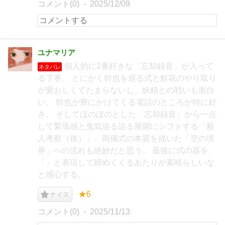
コメント(0)
2025/12/09
ユナマリア
個人的に1番好きな「忘却録音」が入って
ネタバレ
る下巻。 とにかく幹也を巡る式と鮮花のやり取り
が愛おしくてたまらないし、妖精との戦いも面白
い。 幹也が寮にかけてくる電話のところが特に好
き。 そしてほのぼのとした「忘却録音」から一点
して緊張感と鬼気迫る迫る展開にシフトする「殺
人考察（後）」、両儀式の本質を描いた「空の境
界」への流れも絶妙だと思う。 最後に式の器を
「」と表現して締めくくるあたりが素晴らしいな
と感心する。
★6
ナイス
コメント(0)
2025/11/13