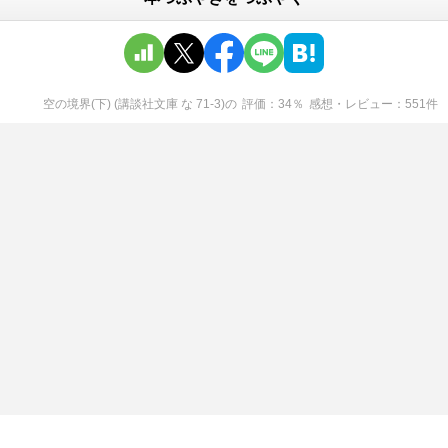
空の境界(下) (講談社文庫 な 71-3)
の
評価
34
％
感想・レビュー
551
件