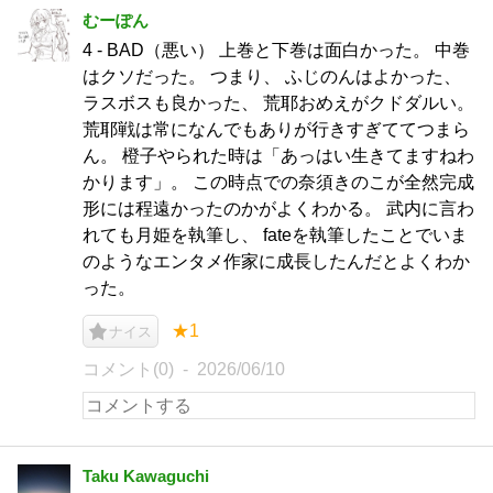
むーぽん
4 - BAD（悪い） 上巻と下巻は面白かった。 中巻
はクソだった。 つまり、 ふじのんはよかった、
ラスボスも良かった、 荒耶おめえがクドダルい。
荒耶戦は常になんでもありが行きすぎててつまら
ん。 橙子やられた時は「あっはい生きてますねわ
かります」。 この時点での奈須きのこが全然完成
形には程遠かったのかがよくわかる。 武内に言わ
れても月姫を執筆し、 fateを執筆したことでいま
のようなエンタメ作家に成長したんだとよくわか
った。
★1
ナイス
コメント(0)
2026/06/10
Taku Kawaguchi