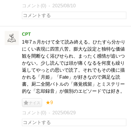
コメント(0)
2025/08/10
CPT
1年7ヵ月かけて全て読み終える。ひたすら分かり
にくい表現に四苦八苦。膨大な設定と独特な価値
観を間断なく浴びせられ、まったく感情が追いつ
かない。少し読んでは頭が痛くなるを何度も繰り
返してやっとの思いで読了。それでもその後に描
かれる「月姫」「Fate」が好きなので満足な読
書。厨二全開バトルの「痛覚残留」とミステリー
的な「忘却録音」が個別のエピソードでは好き。
★9
ナイス
コメント(0)
2025/06/29