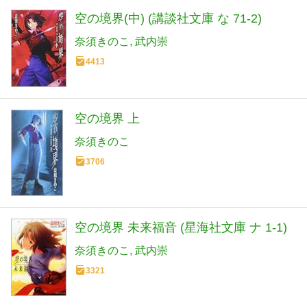
空の境界(中) (講談社文庫 な 71-2)
奈須きのこ
武内崇
4413
空の境界 上
奈須きのこ
3706
空の境界 未来福音 (星海社文庫 ナ 1-1)
奈須きのこ
武内崇
3321