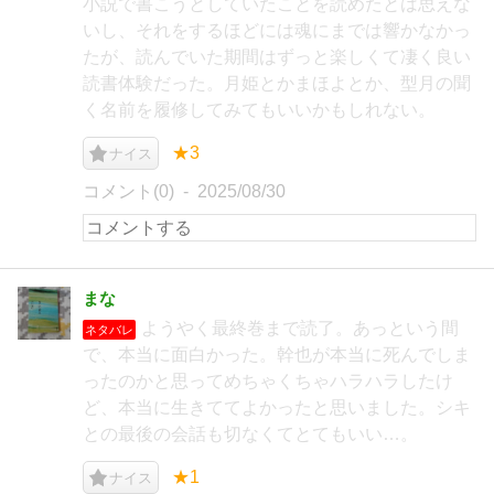
小説で書こうとしていたことを読めたとは思えな
いし、それをするほどには魂にまでは響かなかっ
たが、読んでいた期間はずっと楽しくて凄く良い
読書体験だった。月姫とかまほよとか、型月の聞
く名前を履修してみてもいいかもしれない。
★3
ナイス
コメント(0)
2025/08/30
まな
ようやく最終巻まで読了。あっという間
ネタバレ
で、本当に面白かった。幹也が本当に死んでしま
ったのかと思ってめちゃくちゃハラハラしたけ
ど、本当に生きててよかったと思いました。シキ
との最後の会話も切なくてとてもいい…。
★1
ナイス