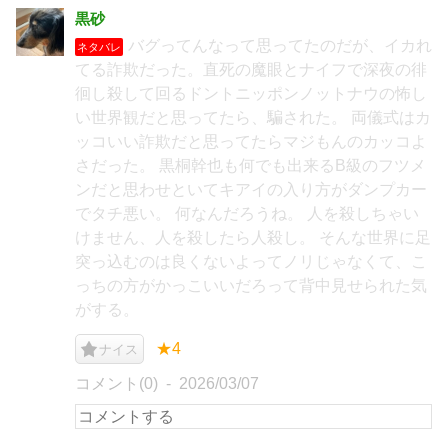
黒砂
バグってんなって思ってたのだが、イカれ
ネタバレ
てる詐欺だった。直死の魔眼とナイフで深夜の徘
徊し殺して回るドントニッポンノットナウの怖し
い世界観だと思ってたら、騙された。 両儀式はカ
ッコいい詐欺だと思ってたらマジもんのカッコよ
さだった。 黒桐幹也も何でも出来るB級のフツメ
ンだと思わせといてキアイの入り方がダンプカー
でタチ悪い。 何なんだろうね。 人を殺しちゃい
けません、人を殺したら人殺し。 そんな世界に足
突っ込むのは良くないよってノリじゃなくて、こ
っちの方がかっこいいだろって背中見せられた気
がする。
★4
ナイス
コメント(0)
2026/03/07