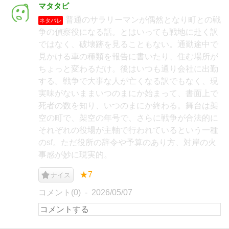
マタタビ
普通のサラリーマンが偶然となり町との戦
ネタバレ
争の偵察役になる話。とはいっても戦地に赴く訳
ではなく、破壊跡を見ることもない。通勤途中で
見かける車の種類を報告に書いたり、住む場所が
ちょっと変わるだけ。後はいつも通り会社に出勤
する。戦争で大事な人が亡くなる訳でもなく、現
実味がないままいつのまにか始まって、書面上で
死者の数を知り、いつのまにか終わる。舞台は架
空の町で、架空の年号で、さらに戦争が合法的に
それぞれの役場が主軸で行われているという一種
のsf。ただ役所の辞令や予算のあり方、対岸の火
事感が妙に現実的。
★7
ナイス
コメント(0)
2026/05/07