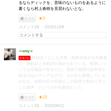
るならディックを、意味のないものをあるように
書くなら村上春樹を見習わないとな。
★3
ナイス
コメント(0)
2025/11/08
＝emy＝
終始淡々とした文章。戦争自体が公共事業
ネタバレ
で、開戦日と終戦日が決められている。戦争につ
いては広報誌で知るだけ。現実で他国の紛争等を
知るのはメディアなので、その点も暗喩している
のかな。終戦の日の空砲がこの戦争で初めて耳に
した銃声、というのが印象的だった。
★10
ナイス
コメント(0)
2025/09/12