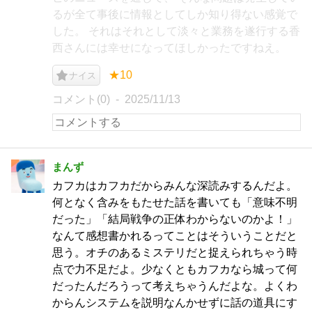
るが全て事後に情報としてしか知り得ない感覚で
した。 それはそれとして淡々と業務を遂行する香
西さんには幸せになってほしかったですねえ。
★10
ナイス
コメント(0)
2025/11/13
まんず
カフカはカフカだからみんな深読みするんだよ。
何となく含みをもたせた話を書いても「意味不明
だった」「結局戦争の正体わからないのかよ！」
なんて感想書かれるってことはそういうことだと
思う。オチのあるミステリだと捉えられちゃう時
点で力不足だよ。少なくともカフカなら城って何
だったんだろうって考えちゃうんだよな。よくわ
からんシステムを説明なんかせずに話の道具にす