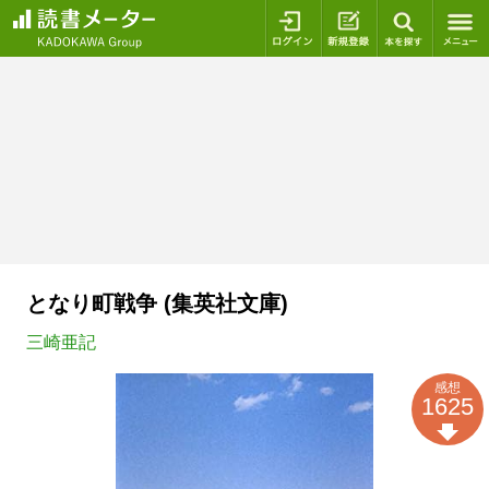
ログイン
新規登録
本を探
となり町戦争 (集英社文庫)
三崎亜記
感想
1625