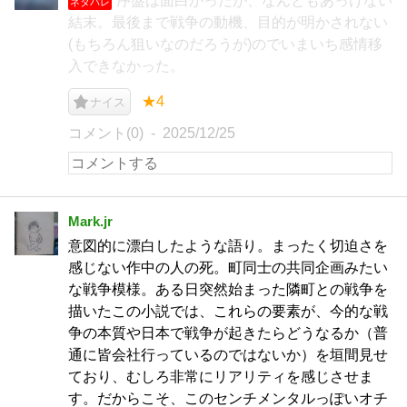
序盤は面白かったが、なんともあっけない
ネタバレ
結末。最後まで戦争の動機、目的が明かされない
(もちろん狙いなのだろうが)のでいまいち感情移
入できなかった。
★4
ナイス
コメント(0)
2025/12/25
Mark.jr
意図的に漂白したような語り。まったく切迫さを
感じない作中の人の死。町同士の共同企画みたい
な戦争模様。ある日突然始まった隣町との戦争を
描いたこの小説では、これらの要素が、今的な戦
争の本質や日本で戦争が起きたらどうなるか（普
通に皆会社行っているのではないか）を垣間見せ
ており、むしろ非常にリアリティを感じさせま
す。だからこそ、このセンチメンタルっぽいオチ