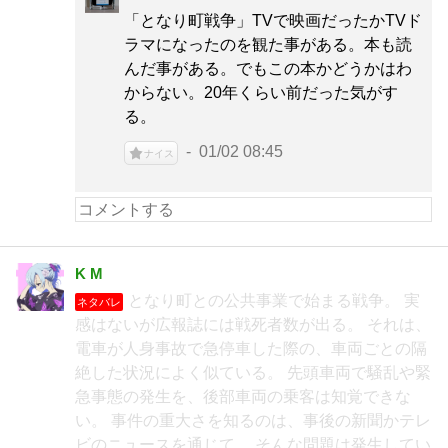
「となり町戦争」TVで映画だったかTVド
ラマになったのを観た事がある。本も読
んだ事がある。でもこの本かどうかはわ
からない。20年くらい前だった気がす
る。
01/02 08:45
ナイス
K M
となり町との公共事業で始まる戦争。 実
ネタバレ
感はないが広報誌には戦死者数が出る。 それは、
電車が人身事故で急停車した際の、車両ごとの隔
絶した状況によく似ている。 先頭車両で騒乱や緊
急事態の発生を、後部車両の乗客は知覚できな
い。 事件の重大さを知るのは、事後の新聞かテレ
ビのニュースを通じて、 そんな問題は発生してい