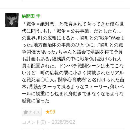
納間田 圭
「戦争＝絶対悪」と教育されて育ってきた僕ら世
代に問う｡もし「戦争＝公共事業」だとしたら…
の世界｡町の広報によると…隣町との”戦争”が始ま
った｡地方自治体の事業のひとつに…”隣町との戦
争開催”があった｡ちゃんと議会で承認を得て予算
も計画もある｡総務課の中に戦争係も設けられ人
員も配置された。ドンパチ戦闘シーンは出てこな
いけど…町の広報の隅に小さく掲載されたリアル
な戦死者〇〇人｡”闘争心育成樹”と名付けられた苗
木｡背筋がスーって凍るようなストーリー｡薄いベ
ールに幾重にも包まれ身動きできなくなるような
感覚に陥った
★99
ナイス
コメント(0)
2026/05/22