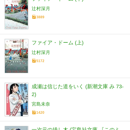
辻村深月
3889
ファイア・ドーム (上)
辻村深月
5172
成瀬は信じた道をいく (新潮文庫 み 73-
2)
宮島未奈
1420
一次元の挿し木 (宝島社文庫 『このミ