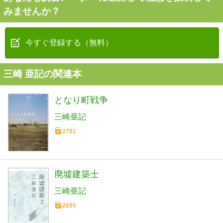
みませんか？
今すぐ登録する（無料）
三崎 亜記の関連本
となり町戦争
三崎亜記
2791
廃墟建築士
三崎亜記
2695