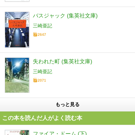
バスジャック (集英社文庫)
三崎亜記
2647
失われた町 (集英社文庫)
三崎亜記
2071
もっと見る
この本を読んだ人がよく読む本
ファイア・ドーム (下)