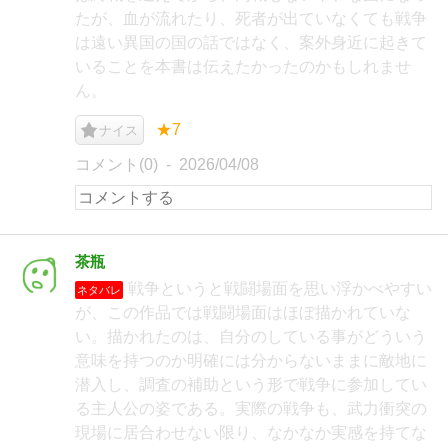
たが、血が流れたり、死者が出ていなくても戦争
は遠い異国の国の話ではなく、案外身近に起きて
いることを本書は伝えたかったのかもしれませ
ん。
★7
ナイス
コメント(0)
2026/04/08
茶瓶
戦争というと戦闘場面を思い浮かべやすい
ネタバレ
が、この作品では戦闘場面はほぼ描かれていな
い。描かれたのは、自分のしている事がどういう
意味を持つのか明確には分からないままに敵地に
潜入し、調査の補助という形で戦争に参加してい
る主人公の姿である。実際の戦争も、武力衝突の
現場に居合わせない限り、なかなか実感を持てな