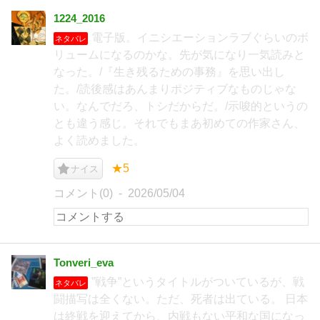
1224_2016
電子版。イニシエーションラブぐらいのボ
ネタバレ
リュームになるのかな。先が気になり一気読みと
なった。/『生き残るための事務』を思い出し
た。/読後感はあんまりポジティブなものじゃな
い。なんでだろ、トシだからだ。/示唆的というの
とも違う感じ。それでもまあ初めての作家さん、
よく読めました。
★5
ナイス
コメント(0)
2026/05/04
Tonveri_eva
”戦争”というタイトルがついているが、戦
ネタバレ
闘描写は全くない。ただ、死者は出ている。 日本
は終戦を迎えてから、内戦もない平和な国になっ