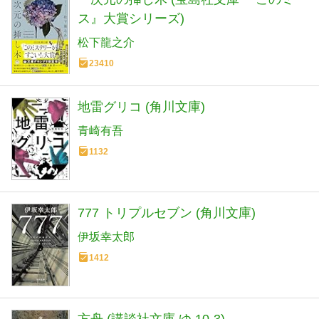
ス』大賞シリーズ)
松下龍之介
23410
地雷グリコ (角川文庫)
青崎有吾
1132
777 トリプルセブン (角川文庫)
伊坂幸太郎
1412