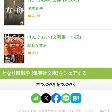
方舟 (講談社文庫 ゆ 10-3)
夕木春央
12426
けんぐゎい (文芸書・小説)
朝倉かすみ
1051
となり町戦争 (集英社文庫)をシェアする
本つぶやきをつぶやく
となり町戦争 (集英社文庫)
の
評価
67
％
感想・レビュー
1625
件