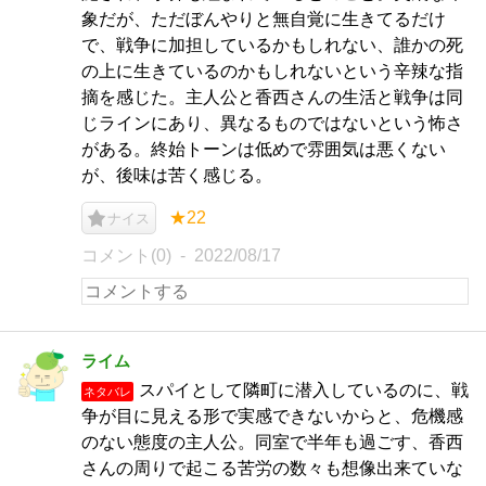
象だが、ただぼんやりと無自覚に生きてるだけ
で、戦争に加担しているかもしれない、誰かの死
の上に生きているのかもしれないという辛辣な指
摘を感じた。主人公と香西さんの生活と戦争は同
じラインにあり、異なるものではないという怖さ
がある。終始トーンは低めで雰囲気は悪くない
が、後味は苦く感じる。
★22
ナイス
コメント(0)
2022/08/17
ライム
スパイとして隣町に潜入しているのに、戦
ネタバレ
争が目に見える形で実感できないからと、危機感
のない態度の主人公。同室で半年も過ごす、香西
さんの周りで起こる苦労の数々も想像出来ていな