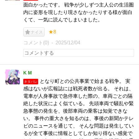
面白かったです。 戦争が少しずつ主人公の生活圏
内に姿形を現したり現さなかったりする様が面白
くて、一気に読んでしまいました。
★8
ナイス
コメント(0)
2025/12/04
K M
となり町との公共事業で始まる戦争。 実
ネタバレ
感はないが広報誌には戦死者数が出る。 それは、
電車が人身事故で急停車した際の、車両ごとの隔
絶した状況によく似ている。 先頭車両で騒乱や緊
急事態の発生を、後部車両の乗客は知覚できな
い。 事件の重大さを知るのは、事後の新聞かテレ
ビのニュースを通じて、 そんな問題は発生してい
るが全て事後に情報としてしか知り得ない感覚で