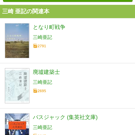
三崎 亜記の関連本
となり町戦争
三崎亜記
2791
廃墟建築士
三崎亜記
2695
バスジャック (集英社文庫)
三崎亜記