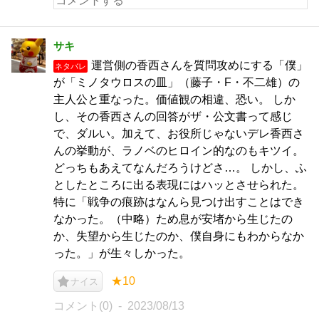
サキ
運営側の香西さんを質問攻めにする「僕」
ネタバレ
が「ミノタウロスの皿」（藤子・F・不二雄）の
主人公と重なった。価値観の相違、恐い。 しか
し、その香西さんの回答がザ・公文書って感じ
で、ダルい。加えて、お役所じゃないデレ香西さ
んの挙動が、ラノベのヒロイン的なのもキツイ。
どっちもあえてなんだろうけどさ…。 しかし、ふ
としたところに出る表現にはハッとさせられた。
特に「戦争の痕跡はなんら見つけ出すことはでき
なかった。（中略）ため息が安堵から生じたの
か、失望から生じたのか、僕自身にもわからなか
った。」が生々しかった。
★10
ナイス
コメント(0)
2023/08/13