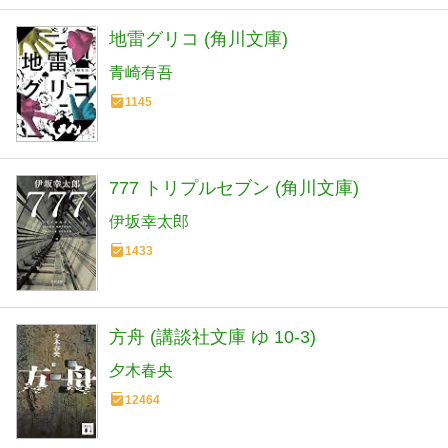
地雷グリコ (角川文庫)
青崎有吾
1145
777 トリプルセブン (角川文庫)
伊坂幸太郎
1433
方舟 (講談社文庫 ゆ 10-3)
夕木春央
12464