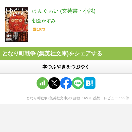
けんぐゎい (文芸書・小説)
朝倉かすみ
1073
となり町戦争 (集英社文庫)をシェアする
本つぶやきをつぶやく
となり町戦争 (集英社文庫)
の
評価
65
％
感想・レビュー
99
件