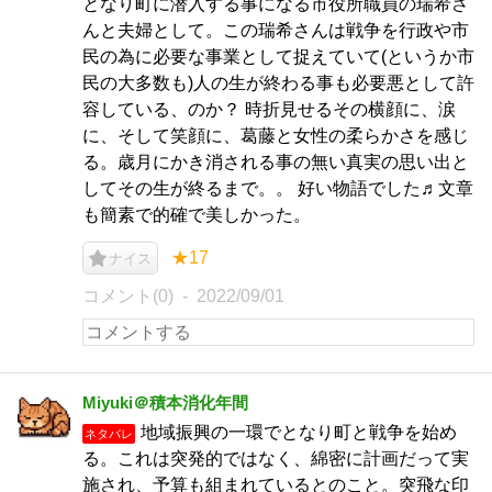
となり町に潜入する事になる市役所職員の瑞希さ
んと夫婦として。この瑞希さんは戦争を行政や市
民の為に必要な事業として捉えていて(というか市
民の大多数も)人の生が終わる事も必要悪として許
容している、のか？ 時折見せるその横顔に、涙
に、そして笑顔に、葛藤と女性の柔らかさを感じ
る。歳月にかき消される事の無い真実の思い出と
してその生が終るまで。。 好い物語でした♬文章
も簡素で的確で美しかった。
★17
ナイス
コメント(0)
2022/09/01
Miyuki＠積本消化年間
地域振興の一環でとなり町と戦争を始め
ネタバレ
る。これは突発的ではなく、綿密に計画だって実
施され、予算も組まれているとのこと。突飛な印