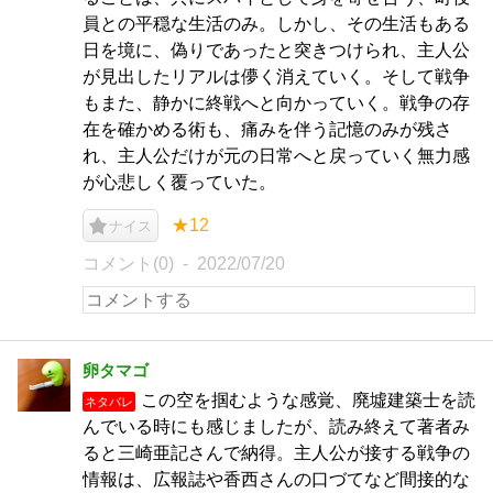
員との平穏な生活のみ。しかし、その生活もある
日を境に、偽りであったと突きつけられ、主人公
が見出したリアルは儚く消えていく。そして戦争
もまた、静かに終戦へと向かっていく。戦争の存
在を確かめる術も、痛みを伴う記憶のみが残さ
れ、主人公だけが元の日常へと戻っていく無力感
が心悲しく覆っていた。
★12
ナイス
コメント(0)
2022/07/20
卵タマゴ
この空を掴むような感覚、廃墟建築士を読
ネタバレ
んでいる時にも感じましたが、読み終えて著者み
ると三崎亜記さんで納得。主人公が接する戦争の
情報は、広報誌や香西さんの口づてなど間接的な