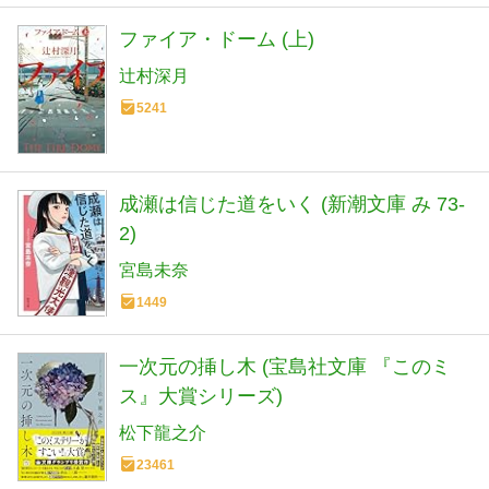
ファイア・ドーム (上)
辻村深月
5241
成瀬は信じた道をいく (新潮文庫 み 73-
2)
宮島未奈
1449
一次元の挿し木 (宝島社文庫 『このミ
ス』大賞シリーズ)
松下龍之介
23461