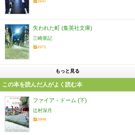
2647
失われた町 (集英社文庫)
三崎亜記
2071
もっと見る
この本を読んだ人がよく読む本
ファイア・ドーム (下)
辻村深月
3948