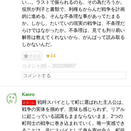
い…。ラストで振られるのも、その為だろうか。
役所が判子と書類で、利権もからんだ戦争を計画
的に進める、そんな不条理な事があってたまる
か。しかし、たいていの現実の戦争は、不条理だ
らけではなかったか。不条理は、見ても判り易い
解答は教えてくれないから、がんばって読み取る
しかないんだ。
★14
ナイス
コメント(0)
2022/08/07
Kanro
戦時スパイとして町に選ばれた主人公は、
ネタバレ
戦争の実体を掴めず、意味も感じられず、リアル
に起こっている認識もままならないまま、2つの
町同士の戦争に巻き込まれていく。唯一実感でき
ることは、共にスパイとして身を寄せ合う、町役