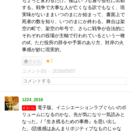
ちょっと変わるだけ。後はいつも通り会社に出勤
する。戦争で大事な人が亡くなる訳でもなく、現
実味がないままいつのまにか始まって、書面上で
死者の数を知り、いつのまにか終わる。舞台は架
空の町で、架空の年号で、さらに戦争が合法的に
それぞれの役場が主軸で行われているという一種
のsf。ただ役所の辞令や予算のあり方、対岸の火
事感が妙に現実的。
★7
ナイス
コメント(0)
2026/05/07
1224_2016
電子版。イニシエーションラブぐらいのボ
ネタバレ
リュームになるのかな。先が気になり一気読みと
なった。/『生き残るための事務』を思い出し
た。/読後感はあんまりポジティブなものじゃな