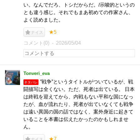
い。なんでだろ、トシだからだ。/示唆的というの
とも違う感じ。それでもまあ初めての作家さん、
よく読めました。
★5
ナイス
コメント(0)
2026/05/04
Tonveri_eva
”戦争”というタイトルがついているが、戦
ネタバレ
闘描写は全くない。ただ、死者は出ている。 日本
は終戦を迎えてから、内戦もない平和な国になっ
たが、血が流れたり、死者が出ていなくても戦争
は遠い異国の国の話ではなく、案外身近に起きて
いることを本書は伝えたかったのかもしれませ
ん。
★7
ナイス