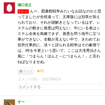
樋口佳之
んー。図書館戦争みたいなお話なのかと思
ネタバレ
ってましたが全然違って。文庫版には別章が加え
られており、それが謎解きとなっているはず。シ
ステムの動きに善悪は問えない、中にいる者はシ
ステム全体を鳥瞰できず、善悪を問う地平に立つ
事ができない。全貌が見えない中で、きわめてお
役所仕事的に、淡々と語られる戦争はその象徴で
は。/何を今更という思いで、ここは大滝秀治さん
風に「つまらん！ほんと～につまらん！」と言わ
ねばなりませぬ。
★61
ナイス
コメント(0)
2023/04/14
すー