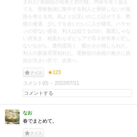
まれた! 表紙絵が前巻と対の様。内容を良く捉え
てる。受験勉強に集中する利人と受験しないが進
路を考える光。前よりお互いのこと話せてる。塾
後の逢瀬、少しでも会いたい二人が健気。ハラセ
ンの切ない過去。利人は似てるのか。腹黒じゃな
い所良き。相変わらずピュアで高３初冬寒く忙し
ないながら、透明度高く、暖かさが感じられた。
利人の家族背景知れた。受験前の余裕の無さに負
担が大きい筈で。次巻へ。
★123
ナイス
コメント(0)
2022/07/11
なお
春でまとめて。
ナイス