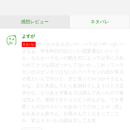
感想レビュー
ネタバレ
よすが
めっちゃおもろい〜。ハラセンやっぱいい
ネタバレ
よなぁ。学生時代の話といい恋愛運ないという
か、なんかハラセンの動き方によっては手に入れ
られてそうな恋ばっかしてないか…これってハラ
センのスピンオフはないの？ハラセンの恋が実る
の見たいんですけど…空と原ってやつがそうなん
かな。また失恋してたら私倒れてしまうけど大丈
夫かな。とりあえず春までは積んであったので春
は読んで、覚悟できたらスピン読もかな。てか草
壁くんの父のスピンがあるってどゆことや（笑）
おかあさん癌やん。お母さん亡くなるってこと
か。変なネタバレの踏み方してる笑