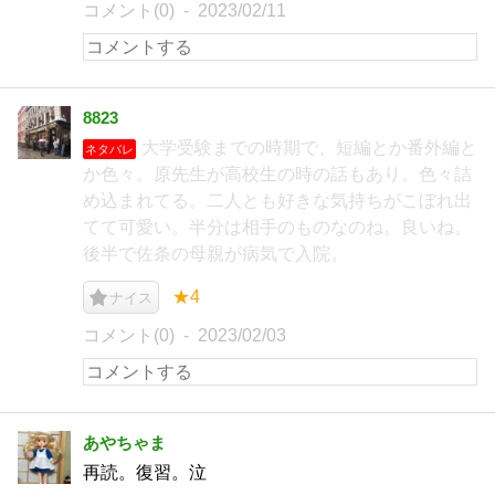
コメント(0)
2023/02/11
8823
大学受験までの時期で、短編とか番外編と
ネタバレ
か色々。原先生が高校生の時の話もあり。色々詰
め込まれてる。二人とも好きな気持ちがこぼれ出
てて可愛い。半分は相手のものなのね。良いね。
後半で佐条の母親が病気で入院。
★4
ナイス
コメント(0)
2023/02/03
あやちゃま
再読。復習。泣