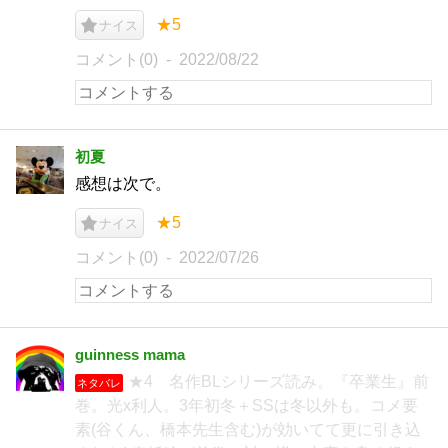
★5
ナイス
コメント(0)
2022/08/22
初夏
感想は次で。
★5
ナイス
コメント(0)
2022/07/26
guinness mama
★4 名作BLシリーズ読み。『卒業生』前
ネタバレ
巻。光x利人。3年初冬＋SSは冬以外も。コメ要
素(谷くん、橋本先生含む)が効いてて更に引き込