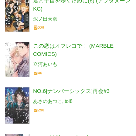
君と宇宙を歩くために(6) (アフタヌーン
KC)
泥ノ田犬彦
225
この恋はオフレコで！ (MARBLE
COMICS)
立河あいも
46
NO.6[ナンバーシックス]再会#3
あさのあつこ
toi8
290