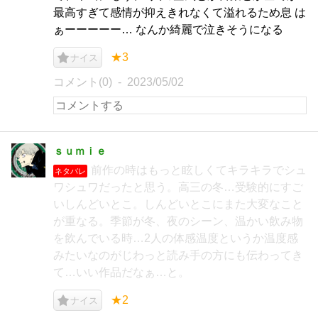
最高すぎて感情が抑えきれなくて溢れるため息 は
ぁーーーーー… なんか綺麗で泣きそうになる
★3
ナイス
コメント(0)
2023/05/02
ｓｕｍｉｅ
前作の時はもっと眩しくてキラキラでシュ
ネタバレ
ワシュワだったと思う。高三の冬…受験的にすご
いしんどいとこ。しんどいとこにまた大変なこと
が重なる。季節が冬、夜のシーン、温かい飲み物
を飲んでいる時…2人の体感温度というか温度感
みたいなのがじわっと読み手の方にも伝わってき
て…いい作品だなぁ…と。
★2
ナイス