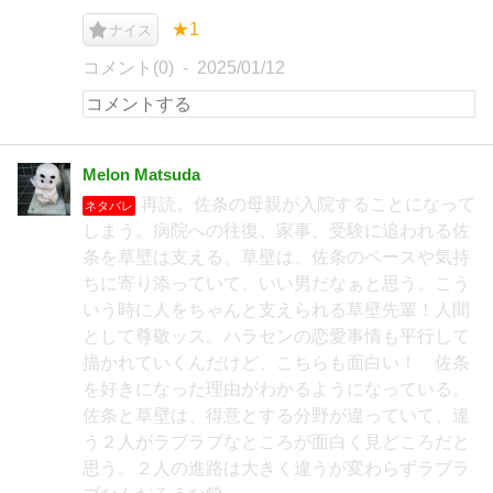
★1
ナイス
コメント(0)
2025/01/12
Melon Matsuda
再読。佐条の母親が入院することになって
ネタバレ
しまう。病院への往復、家事、受験に追われる佐
条を草壁は支える。草壁は、佐条のペースや気持
ちに寄り添っていて、いい男だなぁと思う。こう
いう時に人をちゃんと支えられる草壁先輩！人間
として尊敬ッス。ハラセンの恋愛事情も平行して
描かれていくんだけど、こちらも面白い！ 佐条
を好きになった理由がわかるようになっている。
佐条と草壁は、得意とする分野が違っていて、違
う２人がラブラブなところが面白く見どころだと
思う。２人の進路は大きく違うが変わらずラブラ