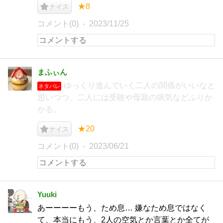
★8
ナイス
コメント(0)
2023/11/25
まふぃん
ゆっくり進んでいく二人の関係がいいなと
ネタバレ
思いつつ、二人には受験や母親の病気などふりか
かる。
★20
ナイス
コメント(0)
2023/06/21
Yuuki
あーーーーもう、ため息… 嫌なため息ではなく
て、本当にもう、2人の空気とか言葉とか全てが