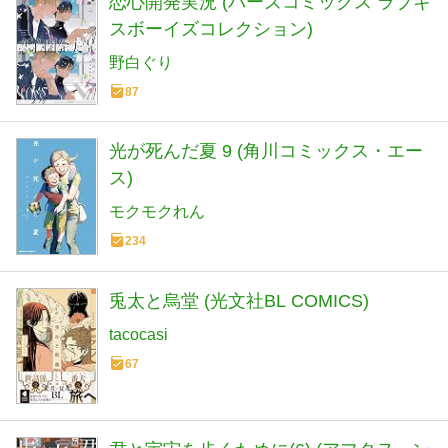
恋心開発実況 (バーズコミックス ラブキ
スボーイズコレクション)
野白ぐり
87
光が死んだ夏 9 (角川コミックス・エー
ス)
モクモクれん
234
兎太と烏堂 (光文社BL COMICS)
tacocasi
67