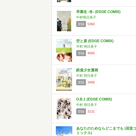
卒業生 -冬- (EDGE COMIX)
中村明日美子
登録
5360
空と原 (EDGE COMIX)
中村 明日美子
登録
4000
鉄道少女漫画
中村 明日美子
登録
3496
O.B.1 (EDGE COMIX)
中村 明日美子
登録
3131
あなたのためならどこまでも (花音
ミックス)