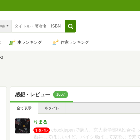
n和書
は
本ランキング
作家ランキング
X)
感想・レビュー
1067
全て表示
ネタバレ
りまる
ebookjapanで購入。京大薬学部現役
ネタバレ
勘弁してほしいけど、バイク飛ばして京都まで来