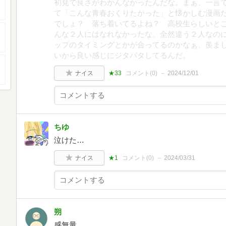
初見で良さがわかんなかったんだな。まぁ、一言
て「こんな青春おくりたかった」と懐かしむ漫画
でしょ？ 落ち着いてるよね？ 高校生らしいと
んな２人にはなれなかったな。全然違う２人なの
ップのタイミングとかが合ってるのかなぁ、羨ま
いから良い感じにジタバタしてるんだ。
ナイス
★33
コメント(
0
)
2024/12/01
ちゆ
泣けた…
ナイス
★1
コメント(
0
)
2024/03/31
朔
感無量