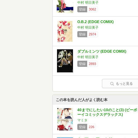
中村 明日美子
登録
3062
O.B.2 (EDGE COMIX)
中村 明日美子
登録
2974
ダブルミンツ (EDGE COMIX)
中村 明日美子
登録
2893
もっと見る
この本を読んだ人がよく読む本
40までにしたい10のこと(3) (ビーボ
ーイコミックスデラックス)
マミタ
登録
226