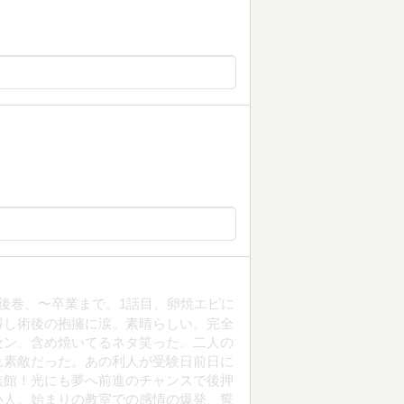
』後巻、〜卒業まで。1話目、卵焼エピに
得し術後の抱擁に涙。素晴らしい。完全
セン、含め焼いてるネタ笑った。二人の
れ素敵だった。あの利人が受験日前日に
族館！光にも夢へ前進のチャンスで後押
い人。始まりの教室での感情の爆発、誓