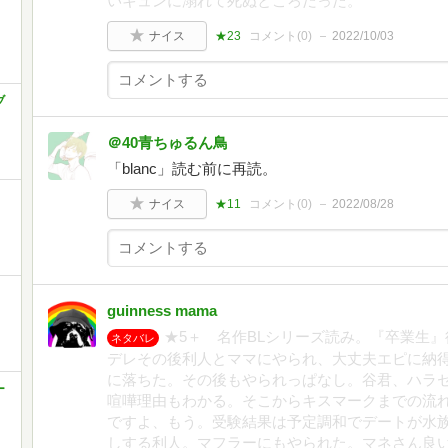
いキュンに溺れて死ぬところだった。
ナイス
★23
コメント(
0
)
2022/10/03
ブ
＠40青ちゅるん鳥
「blanc」読む前に再読。
ナイス
★11
コメント(
0
)
2022/08/28
guinness mama
★5＋ 名作BLシリーズ読み。『卒業生
ネタバレ
デレその後利人とママにやられ、大丈夫エピに納
に落ちた。その後もやられっぱなし。谷君、ハラ
ー
喧嘩理由もわかる。そこからキスマークまでの流
ですよ、もう。受験結果は予定調和でデートが水
しする利人。マフラーにもやられた。マネさん良