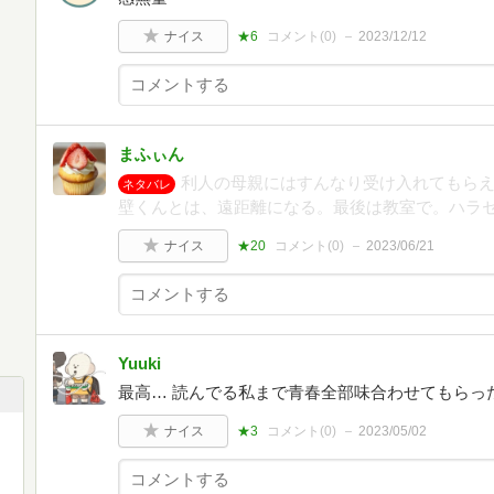
ナイス
★6
コメント(
0
)
2023/12/12
まふぃん
利人の母親にはすんなり受け入れてもら
ネタバレ
壁くんとは、遠距離になる。最後は教室で。ハラ
ナイス
★20
コメント(
0
)
2023/06/21
Yuuki
最高… 読んでる私まで青春全部味合わせてもらっ
ナイス
★3
コメント(
0
)
2023/05/02