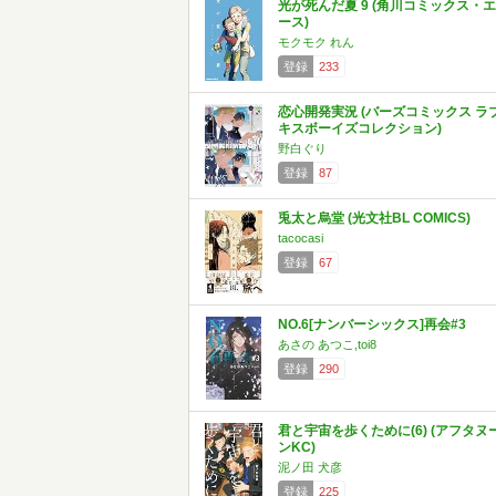
光が死んだ夏 9 (角川コミックス・エ
ース)
モクモク れん
登録
233
恋心開発実況 (バーズコミックス ラ
キスボーイズコレクション)
野白ぐり
登録
87
兎太と烏堂 (光文社BL COMICS)
tacocasi
登録
67
NO.6[ナンバーシックス]再会#3
あさの あつこ,toi8
登録
290
君と宇宙を歩くために(6) (アフタヌ
ンKC)
泥ノ田 犬彦
登録
225