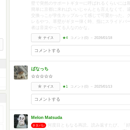
壁で突然のサポートギターに呼ばれるくらいには
簡単に京都に来ればいいじゃんとも言えなくて、
交換っこが学生カップルって感じで可愛かった。
レるやつ。草壁がギター弾く時、指にスライドバ
者は音楽やってる人なのかな。
ナイス
★4
コメント(
0
)
2026/01/18
ばなっち
☆☆☆☆☆
ナイス
★1
コメント(
0
)
2025/01/13
Melon Matsuda
何度目ともなる再読。読み返すたび、「
ネタバレ