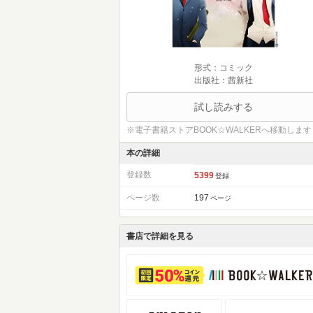
形式：コミック
出版社：茜新社
試し読みする
※電子書籍ストアBOOK☆WALKERへ移動します
本の詳細
登録数
5399
登録
ページ数
197
ページ
書店で詳細を見る