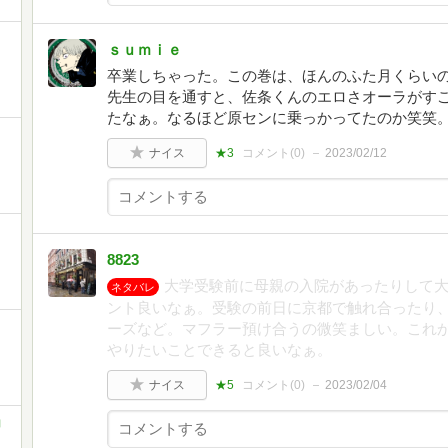
ｓｕｍｉｅ
卒業しちゃった。この巻は、ほんのふた月くらい
先生の目を通すと、佐条くんのエロさオーラがす
たなぁ。なるほど原センに乗っかってたのか笑笑
ナイス
★3
コメント(
0
)
2023/02/12
8823
大学受験前に母親の入院があったりして大
ネタバレ
ント良いなぁ。受験の前日に京都で触れ合ったり
ーズなど。マフラー預け合うの微笑ましい。これ
やりたいことできると良いなぁ。
ナイス
★5
コメント(
0
)
2023/02/04
コ