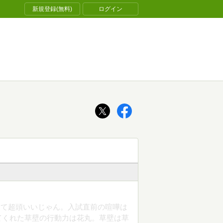
新規登録(無料)
ログイン
合格って超頭いいじゃん。入試直前の喧嘩は
てくれた草壁の行動力は花丸。草壁は草