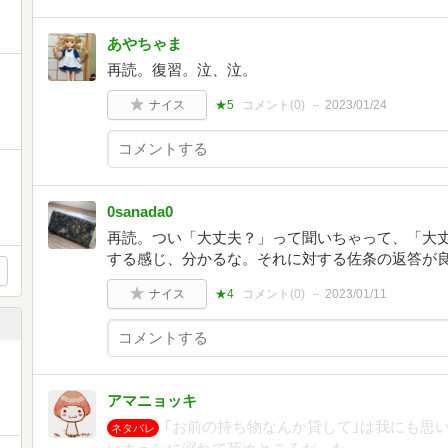
あやちゃま
再読。復習。泣、泣。
ナイス
★5
コメント(
0
)
2023/01/24
0sanada0
再読。つい「大丈夫？」って聞いちゃって、「大
する感じ、分かるな。それに対する佐条の返答が
ナイス
★4
コメント(
0
)
2023/01/11
アマニョッキ
｢お前の持ち物なんか貸して｣は我にも思
ネタバレ