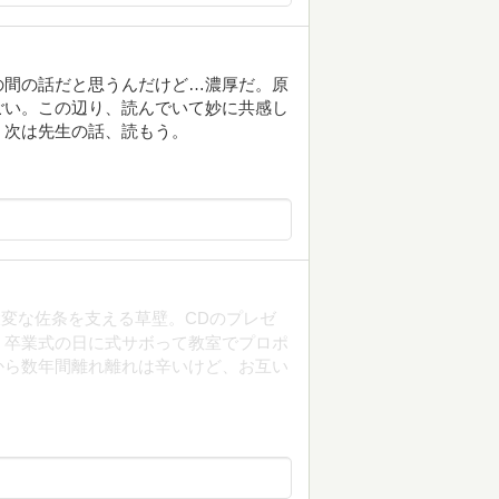
の間の話だと思うんだけど…濃厚だ。原
ごい。この辺り、読んでいて妙に共感し
。次は先生の話、読もう。
変な佐条を支える草壁。CDのプレゼ
、卒業式の日に式サボって教室でプロポ
から数年間離れ離れは辛いけど、お互い