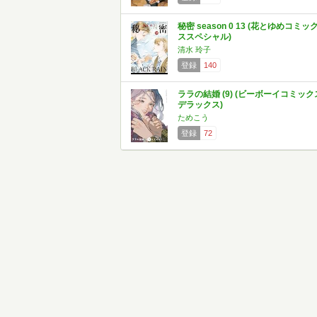
秘密 season 0 13 (花とゆめコミッ
ススペシャル)
清水 玲子
登録
140
ララの結婚 (9) (ビーボーイコミック
デラックス)
ためこう
登録
72