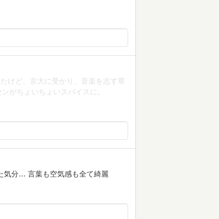
えたけど、京大に受かり、音楽を志す草
センがちょいちょいスパイスに。
た気分… 言葉も空気感も全て綺麗