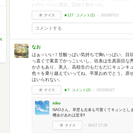
いのシーンに感涙。読めて良かった。
ク
ナイス
★127
コメント(
2
)
2022/07/11
ス
なお
はぁ～いい！甘酸っぱい気持ちで胸いっぱい、目
っ直ぐで素直でかっこいいし、佐条は生真面目な
かさもあり、美人、高校生のもだもだにキュンキュ
色々を乗り越えていってね、卒業おめでとう。原
はいられない。
ナイス
★7
コメント(
2
)
2022/05/27
niko
NAOさん、草壁も左条も可愛くてキュンとし
機会があれば是非❗️
ナイス
05/27 17:26