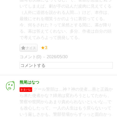
いてしまえば、劇が手の込んだ皮肉に見えてくる
（人外に道徳を説かれる人間…）けど、本作は、
最後にそれを嘲笑うかのように裏切ってくる。
今、何をされた？って呆然とする間に、幕が降り
る。幕は答えてくれない。多分、作者は自分の頭
で考えてみろよって挑発してる。
★3
ナイス
コメント(0)
2026/05/30
熊尾はなつ
グール警部は…神？神の使者…善と正義か
ネタバレ
ら来た使者かな？姉弟は変わろうとしてたから、
警察や世間からあまり責められないといいな…で
も改心したって、一人の人生はもう戻らないって
いう厳しさかも。警部登場からずっっと面白かっ