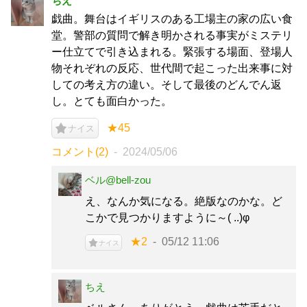
ちえ
戯曲。舞台はイギリスのある工場主の家の広い食
堂。警部の質問で解き明かされる事実がミステリ
ー仕立てで引き込まれる。緊張する場面、登場人
物それぞれの反応、世代間で起こった出来事に対
しての考え方の違い。そして最後のどんでん返
し。とても面白かった。
★45
ナイス
コメント(2)
2024/05/06
ベル@bell-zou
え、なんか気になる。絶版なのかな。ど
こかで見つかりますように～( ..)φ
★2
05/12 11:06
ナイス
ちえ