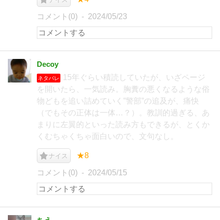
コメント(0)
2024/05/23
Decoy
15年ぐらい積読していたが、いざページ
ネタバレ
を開いたら、一気読み。胸糞の悪くなるような俗
物どもを追い詰めていく”警部”の追及が、痛快
（でもその正体は一体…？）。教訓的過ぎる、あ
まりに左翼的といった読み方もできるが、とくか
くむちゃくちゃ面白いので、文句なし。
★8
ナイス
コメント(0)
2024/05/15