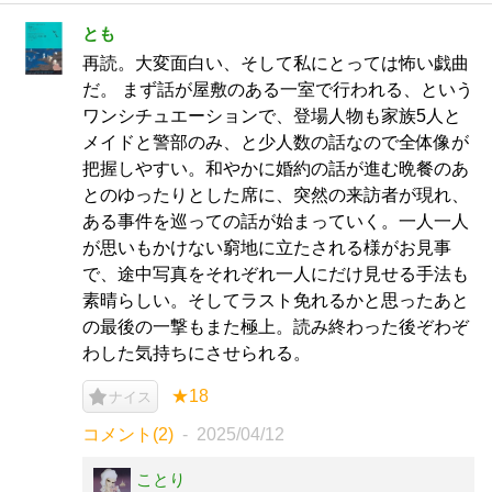
とも
再読。大変面白い、そして私にとっては怖い戯曲
だ。 まず話が屋敷のある一室で行われる、という
ワンシチュエーションで、登場人物も家族5人と
メイドと警部のみ、と少人数の話なので全体像が
把握しやすい。和やかに婚約の話が進む晩餐のあ
とのゆったりとした席に、突然の来訪者が現れ、
ある事件を巡っての話が始まっていく。一人一人
が思いもかけない窮地に立たされる様がお見事
で、途中写真をそれぞれ一人にだけ見せる手法も
素晴らしい。そしてラスト免れるかと思ったあと
の最後の一撃もまた極上。読み終わった後ぞわぞ
わした気持ちにさせられる。
★18
ナイス
コメント(2)
2025/04/12
ことり