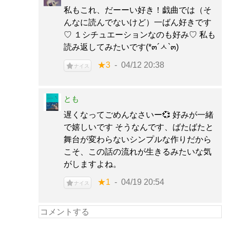
私もこれ、だーーい好き！戯曲では（そ
んなに読んでないけど）一ばん好きです
♡ １シチュエーションなのも好み♡ 私も
読み返してみたいです(*๓´ㅅ`๓)
★3
04/12 20:38
ナイス
とも
遅くなってごめんなさいー💞 好みが一緒
で嬉しいです そうなんです、ばたばたと
舞台が変わらないシンプルな作りだから
こそ、この話の流れが生きるみたいな気
がしますよね。
★1
04/19 20:54
ナイス