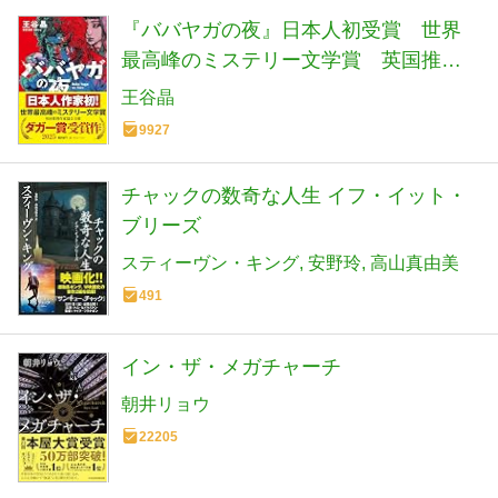
『ババヤガの夜』日本人初受賞 世界
最高峰のミステリー文学賞 英国推理
作家協会賞(ダガー賞） (河出文庫 お 46-
王谷晶
1)
9927
チャックの数奇な人生 イフ・イット・
ブリーズ
スティーヴン・キング
安野玲
高山真由美
491
イン・ザ・メガチャーチ
朝井リョウ
22205