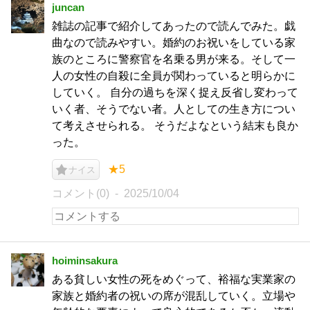
juncan
雑誌の記事で紹介してあったので読んでみた。戯
曲なので読みやすい。婚約のお祝いをしている家
族のところに警察官を名乗る男が来る。そして一
人の女性の自殺に全員が関わっていると明らかに
していく。 自分の過ちを深く捉え反省し変わって
いく者、そうでない者。人としての生き方につい
て考えさせられる。 そうだよなという結末も良か
った。
★5
ナイス
コメント(0)
2025/10/04
hoiminsakura
ある貧しい女性の死をめぐって、裕福な実業家の
家族と婚約者の祝いの席が混乱していく。立場や