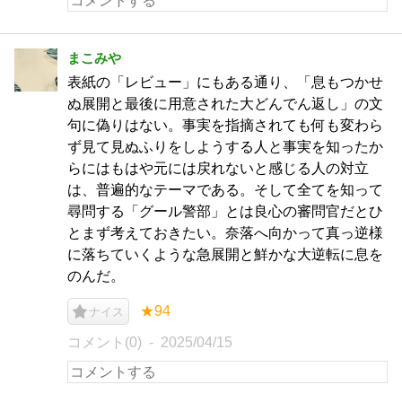
まこみや
表紙の「レビュー」にもある通り、「息もつかせ
ぬ展開と最後に用意された大どんでん返し」の文
句に偽りはない。事実を指摘されても何も変わら
ず見て見ぬふりをしようする人と事実を知ったか
らにはもはや元には戻れないと感じる人の対立
は、普遍的なテーマである。そして全てを知って
尋問する「グール警部」とは良心の審問官だとひ
とまず考えておきたい。奈落へ向かって真っ逆様
に落ちていくような急展開と鮮かな大逆転に息を
のんだ。
★94
ナイス
コメント(0)
2025/04/15