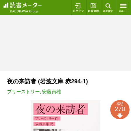
ログイン
新規登録
本を探
夜の来訪者 (岩波文庫 赤294-1)
プリーストリー
,
安藤貞雄
感想
270