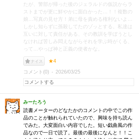
たが、警部が帰った後のジェラルドの仮説からラ
ストまでが更に鮮やかに面白かった…！！複数の
娘…写真の見せ方！弟に母を責める権利ないよ…
しかし知らずに孫殺してたのゾッとする。私達は
互いに対して責任がある、その教訓を学ぼうとし
なければ苦しみ悶えながらそれを学ぶ時がくる、
って…やっぱ神と正義の使者かな。
★4
ナイス
コメント(0)
2026/03/25
みーたろう
読書メーターのどなたかのコメントの中でこの作
品のことが触れられていたので、興味を持ち読ん
でみた。大変面白い内容でした。短い戯曲風の作
品なので一日で読了。最後の最後になんと！！こ