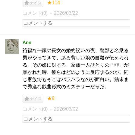
★114
ナイス
コメント(0)
2026/03/22
Ann
裕福な一家の長女の婚約祝いの夜、警部と名乗る
男がやってきて、ある貧しい娘の自殺が伝えられ
る。その娘に対する、家族一人ひとりの「罪」が
暴かれた時、彼らはどのように反応するのか。同
じ家族でもそこはバラバラなのが面白い。結末ま
で秀逸な戯曲形式のミステリーだった。
★9
ナイス
コメント(0)
2026/03/02