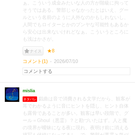
ぁ。こういう成金みたいな人の方が階級に拘って
そうではある。警部じゃなかったとはいえ、グー
ルという名前のように人外なのかもしれないし、
人間でもロイターとかのブンヤな可能性もあるか
ら安心は出来ないけれどなぁ。こういうところに
も浅はかさが。
★8
ナイス
コメント(1)
2026/07/10
mislia
戯曲は音で消費される文学だから、観客が
ネタバレ
耳でわかるように音にヒントを隠し、ヒント自体
も露骨であることが多い。観客は早い段階で、グ
ール＝Ghoul（悪霊）？と勘づいたはず。人と魔
の境界が曖昧になる夜に現れ、夜明け前に消える
描写も伏線になってるし。で、警部が悪霊と気づ