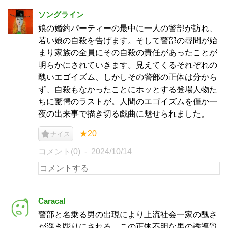
ソングライン
娘の婚約パーティーの最中に一人の警部が訪れ、
若い娘の自殺を告げます。そして警部の尋問が始
まり家族の全員にその自殺の責任があったことが
明らかにされていきます。見えてくるそれぞれの
醜いエゴイズム、しかしその警部の正体は分から
ず、自殺もなかったことにホッとする登場人物た
ちに驚愕のラストが。人間のエゴイズムを僅か一
夜の出来事で描き切る戯曲に魅せられました。
★20
ナイス
コメント(0)
2024/10/14
Caracal
警部と名乗る男の出現により上流社会一家の醜さ
が浮き彫りにされる。この正体不明な男の誘導質