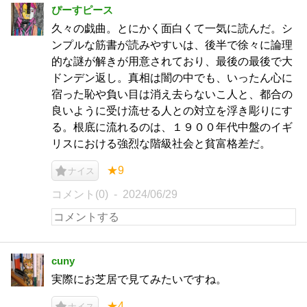
ぴーすピース
久々の戯曲。とにかく面白くて一気に読んだ。シ
ンプルな筋書が読みやすいは、後半で徐々に論理
的な謎が解きが用意されており、最後の最後で大
ドンデン返し。真相は闇の中でも、いったん心に
宿った恥や負い目は消え去らないこ人と、都合の
良いように受け流せる人との対立を浮き彫りにす
る。根底に流れるのは、１９００年代中盤のイギ
リスにおける強烈な階級社会と貧富格差だ。
★9
ナイス
コメント(0)
2024/06/29
cuny
実際にお芝居で見てみたいですね。
★4
ナイス