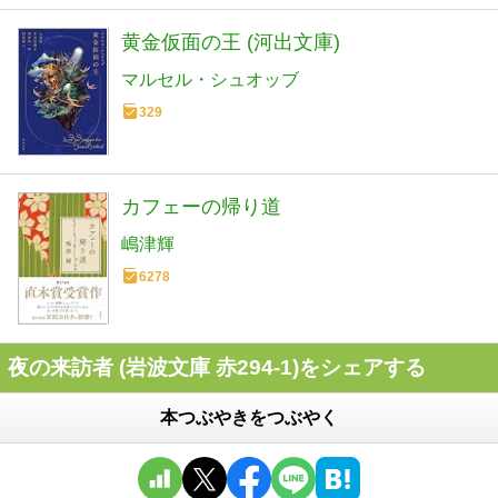
黄金仮面の王 (河出文庫)
マルセル・シュオッブ
329
カフェーの帰り道
嶋津輝
6278
夜の来訪者 (岩波文庫 赤294-1)をシェアする
本つぶやきをつぶやく