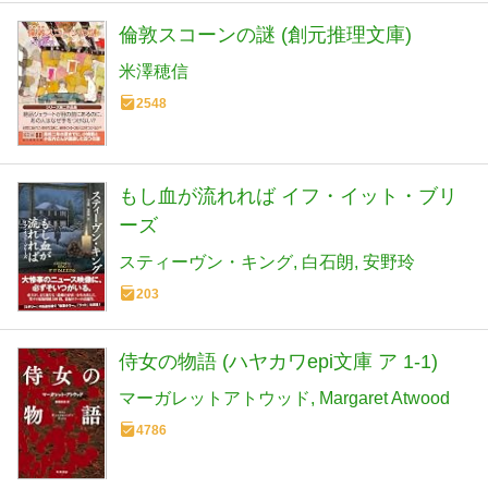
倫敦スコーンの謎 (創元推理文庫)
米澤穂信
2548
もし血が流れれば イフ・イット・ブリ
ーズ
スティーヴン・キング
白石朗
安野玲
203
侍女の物語 (ハヤカワepi文庫 ア 1-1)
マーガレットアトウッド
Margaret Atwood
4786