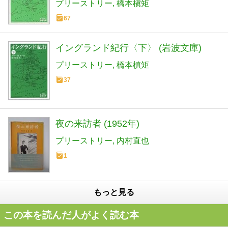
プリーストリー
橋本槇矩
67
イングランド紀行〈下〉 (岩波文庫)
プリーストリー
橋本槙矩
37
夜の来訪者 (1952年)
プリーストリー
内村直也
1
もっと見る
この本を読んだ人がよく読む本