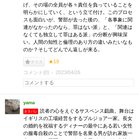
げ、その場の全員が各々責任を負っていることを
明らかにしていく、という立て付け。このプロセ
スも面白いが、警部が去った後の、「各事象に関
連がなかったのなら、罪はない派」と、「関連は
なくても独立して罪はある派」の分断が興味深
い。人間の知性と倫理のあり方の違いみたいなも
のか？そしてどんでん返しが来る。
★19
ナイス
コメント(0)
2023/04/26
yama
読者の心をえぐるサスペンス戯曲。舞台は
ネタバレ
イギリスの工場経営をするブルジョア一家。長女
の婚約を祝福するディナーの最中にある若い女性
の服毒自殺のことで警部を名乗る男が訪れ家族一