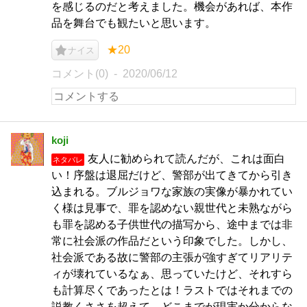
を感じるのだと考えました。機会があれば、本作
品を舞台でも観たいと思います。
★20
ナイス
コメント(0)
2020/06/12
koji
友人に勧められて読んだが、これは面白
ネタバレ
い！序盤は退屈だけど、警部が出てきてから引き
込まれる。ブルジョワな家族の実像が暴かれてい
く様は見事で、罪を認めない親世代と未熟ながら
も罪を認める子供世代の描写から、途中までは非
常に社会派の作品だという印象でした。しかし、
社会派である故に警部の主張が強すぎてリアリテ
ィが壊れているなぁ、思っていたけど、それすら
も計算尽くであったとは！ラストではそれまでの
説教くささを超えて、どこまでが現実か分からな