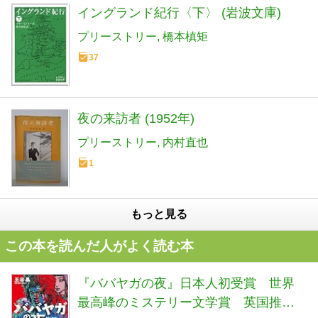
イングランド紀行〈下〉 (岩波文庫)
プリーストリー
橋本槙矩
37
夜の来訪者 (1952年)
プリーストリー
内村直也
1
もっと見る
この本を読んだ人がよく読む本
『ババヤガの夜』日本人初受賞 世界
最高峰のミステリー文学賞 英国推理