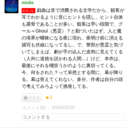
mislia
戯曲は音で消費される文学だから、観客が
ネタバレ
耳でわかるように音にヒントを隠し、ヒント自体
も露骨であることが多い。観客は早い段階で、グ
ール＝Ghoul（悪霊）？と勘づいたはず。人と魔
の境界が曖昧になる夜に現れ、夜明け前に消える
描写も伏線になってるし。で、警部が悪霊と気づ
いてしまえば、劇が手の込んだ皮肉に見えてくる
（人外に道徳を説かれる人間…）けど、本作は、
最後にそれを嘲笑うかのように裏切ってくる。
今、何をされた？って呆然とする間に、幕が降り
る。幕は答えてくれない。多分、作者は自分の頭
で考えてみろよって挑発してる。
★3
ナイス
コメント(0)
2026/05/30