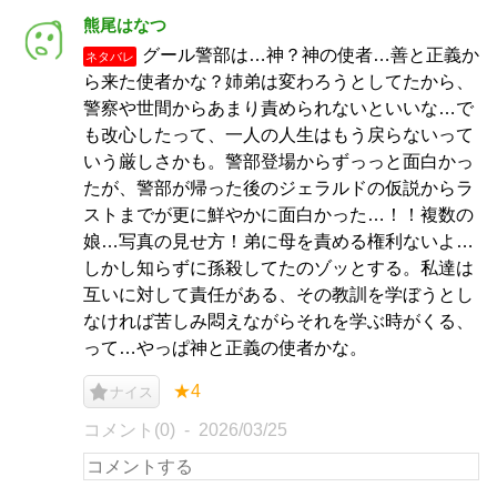
熊尾はなつ
グール警部は…神？神の使者…善と正義か
ネタバレ
ら来た使者かな？姉弟は変わろうとしてたから、
警察や世間からあまり責められないといいな…で
も改心したって、一人の人生はもう戻らないって
いう厳しさかも。警部登場からずっっと面白かっ
たが、警部が帰った後のジェラルドの仮説からラ
ストまでが更に鮮やかに面白かった…！！複数の
娘…写真の見せ方！弟に母を責める権利ないよ…
しかし知らずに孫殺してたのゾッとする。私達は
互いに対して責任がある、その教訓を学ぼうとし
なければ苦しみ悶えながらそれを学ぶ時がくる、
って…やっぱ神と正義の使者かな。
★4
ナイス
コメント(0)
2026/03/25