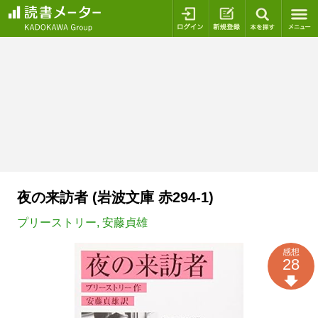
ログイン
新規登録
本を探
夜の来訪者 (岩波文庫 赤294-1)
プリーストリー
,
安藤貞雄
感想
28