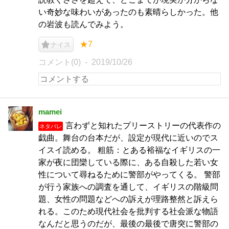
い奇妙な味わいがあったのも素晴らしかった。他
の岩波も読んでみよう。
★7
ナイス
コメント(0)
2019/10/26
mamei
言わずと知れたプリーストリーの代表作の
ネタバレ
戯曲。舞台の台本だが、設定が現代に近いのでス
イスイ読める。 粗筋：とある裕福なイギリスの一
家が夜に団欒している際に、ある自殺した若い女
性について尋ねるために警部がやってくる。 警部
が行う家族への調査を通して、イギリスの階級問
題、女性の問題などへの訴えが理路整然と訴えら
れる。このため現代社会を批判する社会派な物語
なんだと思うのだが、最後の最後で唐突に警部の