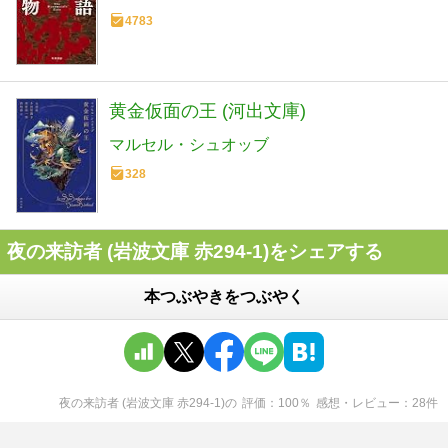
4783
黄金仮面の王 (河出文庫)
マルセル・シュオッブ
328
夜の来訪者 (岩波文庫 赤294-1)をシェアする
本つぶやきをつぶやく
夜の来訪者 (岩波文庫 赤294-1)
の
評価
100
％
感想・レビュー
28
件