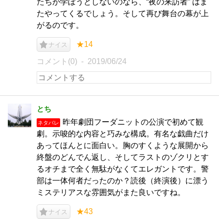
たちが学ぼうとしないのなら、“夜の来訪者” はま
たやってくるでしょう。そして再び舞台の幕が上
がるのです。
★14
ナイス
コメント(0)
2019/06/24
とち
昨年劇団フーダニットの公演で初めて観
ネタバレ
劇。示唆的な内容と巧みな構成。有名な戯曲だけ
あってほんとに面白い。胸のすくような展開から
終盤のどんでん返し、そしてラストのゾクリとす
るオチまで全く無駄がなくてエレガントです。警
部は一体何者だったのか？読後（終演後）に漂う
ミステリアスな雰囲気がまた良いですね。
★43
ナイス