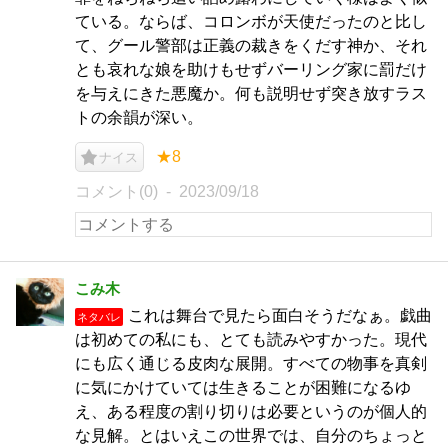
ている。ならば、コロンボが天使だったのと比し
て、グール警部は正義の裁きをくだす神か、それ
とも哀れな娘を助けもせずバーリング家に罰だけ
を与えにきた悪魔か。何も説明せず突き放すラス
トの余韻が深い。
★8
ナイス
コメント(0)
2023/09/18
こみ木
これは舞台で見たら面白そうだなぁ。戯曲
ネタバレ
は初めての私にも、とても読みやすかった。現代
にも広く通じる皮肉な展開。すべての物事を真剣
に気にかけていては生きることが困難になるゆ
え、ある程度の割り切りは必要というのが個人的
な見解。とはいえこの世界では、自分のちょっと