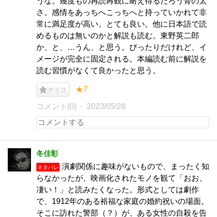
うな。幾度もの再読再観に耐え得るだろう骨の太
さ。感情をあっちへこっちへと持っていかれて非
常に満足度が高い。とても良い。他に日本語で読
めるものは無いのかと解説も読む。東野英二郎
か、と、…うん、と思う。ぴったりだけれど、イ
メージが完全に固定される。本編読む前に解説を
読む習慣がなくて良かったと思う。
★7
ナイス
コメント(0)
2023/05/28
冬佳彰
演劇関係に趣味がないもので、まったく知
ネタバレ
らなかったが、映画化されたモノを観て「おお、
凄い！」と読みたくなった。形式としては劇作
で、1912年のある裕福な家庭の婚約祝いの場面。
そこに訪れた警部（？）が、ある女性の自殺を告