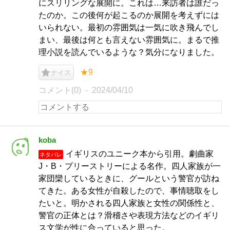
にスリリングな展開に。これは…来訪者は誰だっ
たのか。この後何が起こるのか展開を考えずには
いられない。最初の雰囲気は一気に吹き飛んでし
まい、最後は何とも言えない雰囲気に。まるで推
理小説を読んでいるような？気分になりました。
★9
ナイス
コメント(0)
2024/04/10
koba
イギリスのユニーク本から引用。劇曲家
ネタバレ
J・B・プリーストリーによる名作。四人家族が一
家団欒しているときに、グールという警官が訪ね
てきた。ある女性が自殺したので、事情聴取をし
たいと。明かされる四人家族と女性の関係性と、
警官の正体とは？滑稽さや表現方法などのイギリ
ス文学が性に合っていると思った。