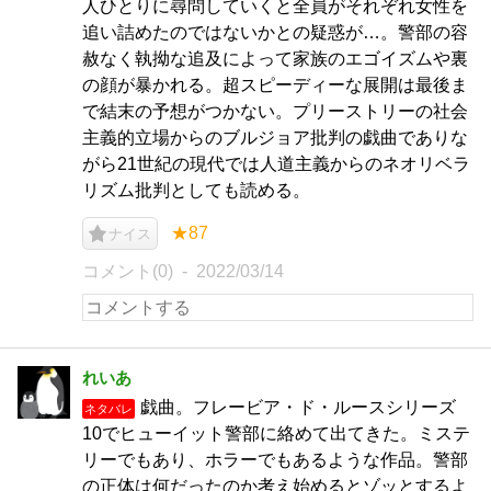
人ひとりに尋問していくと全員がそれぞれ女性を
追い詰めたのではないかとの疑惑が…。警部の容
赦なく執拗な追及によって家族のエゴイズムや裏
の顔が暴かれる。超スピーディーな展開は最後ま
で結末の予想がつかない。プリーストリーの社会
主義的立場からのブルジョア批判の戯曲でありな
がら21世紀の現代では人道主義からのネオリベラ
リズム批判としても読める。
★87
ナイス
コメント(0)
2022/03/14
れいあ
戯曲。フレービア・ド・ルースシリーズ
ネタバレ
10でヒューイット警部に絡めて出てきた。ミステ
リーでもあり、ホラーでもあるような作品。警部
の正体は何だったのか考え始めるとゾッとするよ