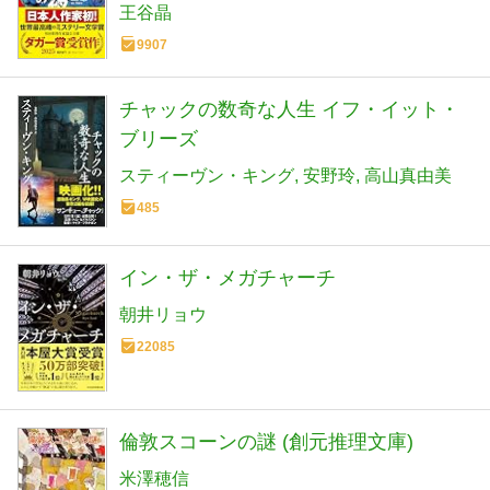
作家協会賞(ダガー賞） (河出文庫 お 46-
王谷晶
1)
9907
チャックの数奇な人生 イフ・イット・
ブリーズ
スティーヴン・キング
安野玲
高山真由美
485
イン・ザ・メガチャーチ
朝井リョウ
22085
倫敦スコーンの謎 (創元推理文庫)
米澤穂信