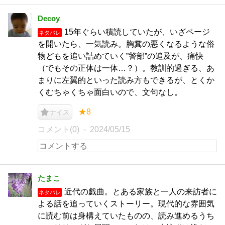
Decoy
15年ぐらい積読していたが、いざページ
ネタバレ
を開いたら、一気読み。胸糞の悪くなるような俗
物どもを追い詰めていく”警部”の追及が、痛快
（でもその正体は一体…？）。教訓的過ぎる、あ
まりに左翼的といった読み方もできるが、とくか
くむちゃくちゃ面白いので、文句なし。
★8
ナイス
コメント(0)
2024/05/15
たまこ
近代の戯曲。とある家族と一人の来訪者に
ネタバレ
よる話を追っていくストーリー。現代的な雰囲気
に読む前は身構えていたものの、読み進めるうち