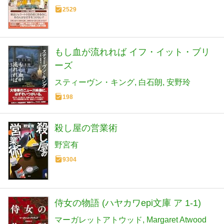
2529
もし血が流れれば イフ・イット・ブリ
ーズ
スティーヴン・キング
白石朗
安野玲
198
殺し屋の営業術
野宮有
9304
侍女の物語 (ハヤカワepi文庫 ア 1-1)
マーガレットアトウッド
Margaret Atwood