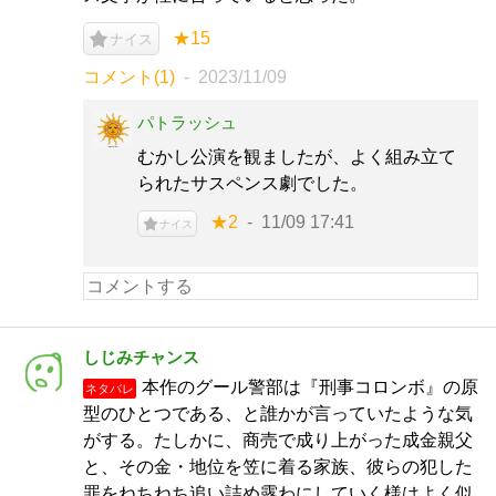
★15
ナイス
コメント(1)
2023/11/09
パトラッシュ
むかし公演を観ましたが、よく組み立て
られたサスペンス劇でした。
★2
11/09 17:41
ナイス
しじみチャンス
本作のグール警部は『刑事コロンボ』の原
ネタバレ
型のひとつである、と誰かが言っていたような気
がする。たしかに、商売で成り上がった成金親父
と、その金・地位を笠に着る家族、彼らの犯した
罪をねちねち追い詰め露わにしていく様はよく似