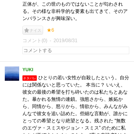
正体が、この世のものではないことが匂わされ
る。その様な非科学的な要素も出てきて、そのア
ンバランスさが興味深い。
★6
ナイス
コメント(0)
2019/08/31
YUKI
ひとりの若い女性が自殺したという。自分
ネタバレ
には関係ないと思っていた。 本当に？ いいえ、
彼女の最後の希望を打ち砕いたのは私たちとあな
た。暴かれる無情の連鎖。強慾さから、嫉妬か
ら、同情から、怒りから、情欲から、みんながみ
んなで彼女を追い詰めた。些細な言動が、誰かに
とっての希望となり絶望となる。残された “無数
のエヴァ・スミスやジョン・スミス” のために私