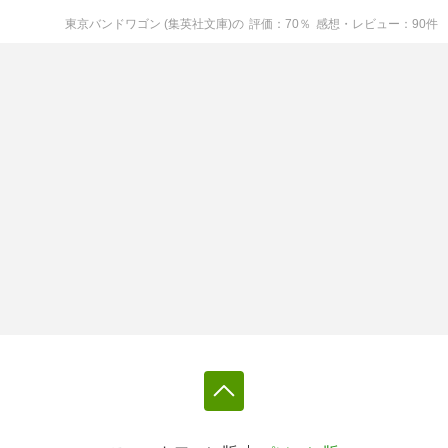
東京バンドワゴン (集英社文庫)
の
評価
70
％
感想・レビュー
90
件