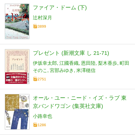
ファイア・ドーム (下)
辻村深月
3899
プレゼント (新潮文庫 し 21-71)
伊坂幸太郎
江國香織
恩田陸
梨木香歩
町田
そのこ
宮部みゆき
米澤穂信
2751
オール・ユー・ニード・イズ・ラブ 東
京バンドワゴン (集英社文庫)
小路幸也
1286