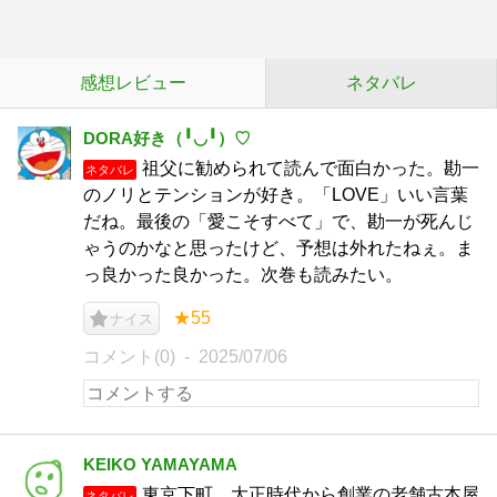
感想レビュー
ネタバレ
DORA好き（╹◡╹）♡
祖父に勧められて読んで面白かった。勘一
ネタバレ
のノリとテンションが好き。「LOVE」いい言葉
だね。最後の「愛こそすべて」で、勘一が死んじ
ゃうのかなと思ったけど、予想は外れたねぇ。ま
っ良かった良かった。次巻も読みたい。
★55
ナイス
コメント(0)
2025/07/06
KEIKO YAMAYAMA
東京下町 大正時代から創業の老舗古本屋
ネタバレ