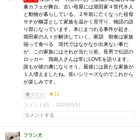
兼カフェが舞台。古い母屋には堀田家４世代８人
と動物が暮らしている。２年前に亡くなった祖母
サチが幽霊として家族を温かく見守り、物語の語
り部になっています。本にまつわる事件が起き、
堀田家の人々が解決していく。家訓 朝食は家族
揃って食べる 現代ではなかなか出来ない事だ
が、この家族にはそれが当たり前。長男で伝説の
ロッカー 我南人さんは常にLOVEを語ります。
誰もが彼の虜になりそう。最後には新たな家族が
１人増えましたね。長いシリーズなのでこれから
が楽しみです。
★11
ナイス
コメント(0)
2025/05/11
フラン犬