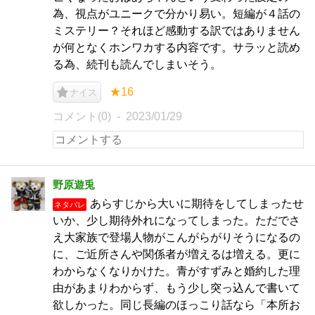
為、視点がユニークで分かり易い。短編が４話の
ミステリー？それほど感動する訳ではありません
が何となくホンワカする内容です。サラッと読め
る為、続刊も読んでしまいそう。
★16
ナイス
コメント(0)
2023/01/29
野原遊兎
あらすじから大いに期待をしてしまったせ
ネタバレ
いか、少し期待外れになってしまった。ただでさ
え大家族で登場人物がこんがらがりそうになるの
に、ご近所さんや関係者が増えるは増える。更に
わからなくなりかけた。青がすずみと婚約した理
由があまりわからず、もう少し突っ込んで書いて
欲しかった。同じ長編のほっこり話なら「本所お