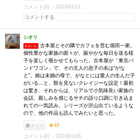
コメント(0)
2024/02/11
シオリ
古本屋とその隣でカフェを営む堀田一家。
ネタバレ
個性豊かな家族の面々が、賑やかな毎日を送る様
子を楽しく覗かせてもらった。古本屋が「東京バ
ンドワゴン」で、その主人の息子の名は“がな
と”。娘は未婚の母で、がなとには愛人の生んだ子
がいる…と、類を見ないクレイジーな設定！最初
は驚き、それからは、リアルで小気味良い家族の
会話、親しみを感じるサチの語り口調に引き込ま
れての一気読み。シリーズが沢山出ているような
ので、他の作品も読んでみたいと思った。
★48
ナイス
コメント(0)
2024/01/26