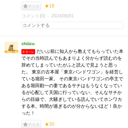
★18
ナイス
コメント(0)
2024/06/01
chiiizu
だいぶ前に知人から教えてもらっていた本
ネタバレ
でその当時読んでもあまりよく分からず読むのを
辞めてしまっていたがふと読んで見ようと思っ
た。 東京の古本屋「東京バンドワゴン」を経営し
ている堀田一家。 その東京バンドワゴンの亭主で
ある堀田勘一の妻であるサチはもうなくなってい
るが心配して天国に行っていない、そんなサチか
らの目線で、大騒ぎしている読んでいてホンワカ
する本。時間が過ぎるのが分からないほど！良か
った！
★20
ナイス