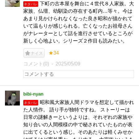
下町の古本屋を舞台に４世代８人家族。大
ネタバレ
家族、仏壇、幼馴染の存在する町内…等々。今は
あまり見かけられなくなった良き昭和が描かれて
いて温もりが感じられる。亡くなったお祖母さん
がナレーターとして話を進行させているところが
新しく心地よい。シリーズ２作目も読みたい。
★34
ナイス
コメント(0)
2025/05/09
bibi‐nyan
昭和風大家族人間ドラマを想定して描かれ
ネタバレ
た人情作。 語り手が独特ですね。 ストーリーは
日常の謎解きーというよりは、それぞれの家族や
知り合いの人間模様の中で秘されていたものが表
に出てくるという感じ。そのあたりは軽くみせか