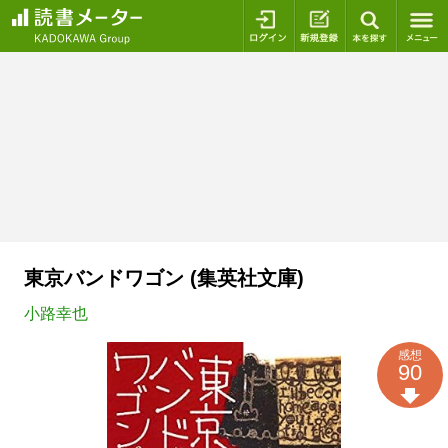
ログイン
新規登録
本を探
東京バンドワゴン (集英社文庫)
小路幸也
感想
90