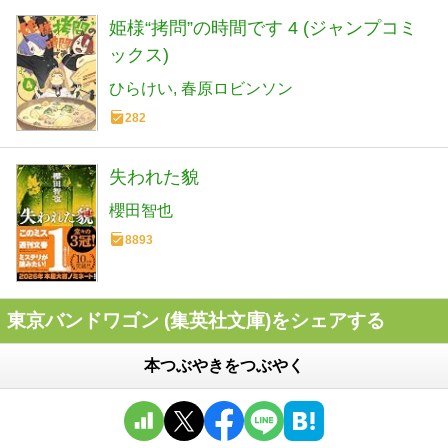
姫様“拷問”の時間です 4 (ジャンプコミ
ックス)
ひらけい
春原ロビンソン
282
失われた貌
櫻田智也
8893
東京バンドワゴン (集英社文庫)をシェアする
本つぶやきをつぶやく