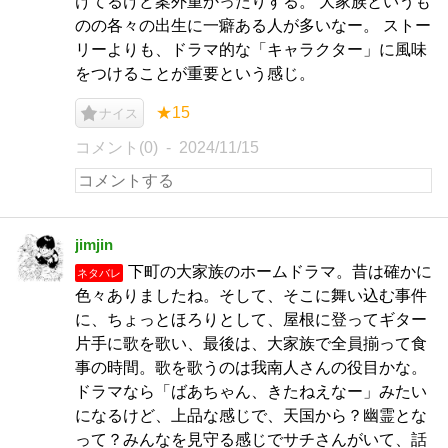
けてるけど案外重かったりする。 大家族というも
のの各々の出生に一癖ある人が多いなー。 ストー
リーよりも、ドラマ的な「キャラクター」に風味
をつけることが重要という感じ。
★15
ナイス
コメント(0)
2024/11/15
jimjin
下町の大家族のホームドラマ。昔は確かに
ネタバレ
色々ありましたね。そして、そこに舞い込む事件
に、ちょっとほろりとして、屋根に登ってギター
片手に歌を歌い、最後は、大家族で全員揃って食
事の時間。歌を歌うのは我南人さんの役目かな。
ドラマなら「ばあちゃん、きたねえなー」みたい
になるけど、上品な感じで、天国から？幽霊とな
って？みんなを見守る感じでサチさんがいて、話