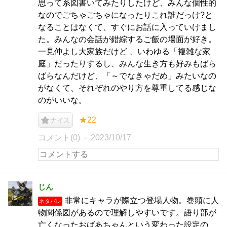
思って系図書いてみたりしたけど、みんな個性的
なのでごちゃごちゃになったりこれ誰だっけ?と
なることはなくて、すぐにお話に入っていけまし
た。みんなの会話が錯綜するご飯の場面が好き。
一見仲よし大家族だけど 、いわゆる「複雑な家
庭」だったりするし、みんな生き方も好みもばら
ばらなんだけど、「～でなきゃだめ」みたいなの
がなくて、それぞれのやり方を尊重してる感じな
のがいいな。
★22
ナイス
コメント(0)
2023/10/17
じん
非常にキャラが際立つ登場人物。巻頭に人
ネタバレ
物関係図があるので理解しやすいです。語り部が
亡くなったおばあちゃんという変わった設定の