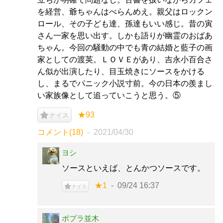
を経営、爺ちゃんはべらんめえ。親父はロックン
ロール、その子ども達、孫達もいい感じ。昔の寅
さん一家を思い出す。しかも語りが幽霊のおばあ
ちゃん。今回の騒動の中でも青の結婚と藍子の画
家としての渡英。ＬＯＶＥがあり、吉永小百合さ
ん似が出演したり、目玉焼きにソースをかける
し、まるでパニック小説寸前。今の日本の羨まし
い家族像として追っていこうと思う。⑤
★93
ナイス
コメント(18)
2021/04/30
ヨシ
ソースといえば、とんかつソースです。
★1
09/24 16:37
ナイス
ポプラ並木