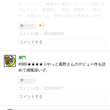
だったなんて。林家から養子に入ったとは知りま
せんでした。表題作と「秘伝 阿呆剣」「檻の
中」が楽しかった。初めて読んだ作家さんです。
★2
ナイス
コメント(0)
2016/03/29
犀門
#080★★★★☆やっと風野さんのデビュー作を読
めて感慨深いぞ。
ナイス
コメント(0)
2015/04/17