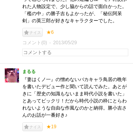
れた人物設定で、少し脇からの話で面白かった。
「檻の中」の勝子吉もよかったが、「秘伝阿呆
剣」の英三郎が好きなキャラクターでした。
★6
ナイス
コメント(0)
2013/05/29
まるる
『妻はくノ一』の憎めないバカキャラ鳥居の晩年
を書いたデビュー作と聞いて読んでみた。あとが
きに「歴史の知識もないまま時代小説を書いた」
とあってビックリ！だから時代小説の枠にとらわ
れないような自由な作風なのかと納得。勝小吉さ
んのお話が一番好き♪
★19
ナイス