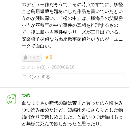
のデビュー作だそうで、その時点ですでに、妖怪
こと鳥居耀蔵を題材にした作品を書いていたとい
うのが興味深い。「檻の中」は、勝海舟の父親勝
小吉が座敷牢の中で事件の真相を推理するもの
で、後に勝小吉事件帖シリーズが三冊出ている。
安楽椅子探偵ならぬ座敷牢探偵というのが、ユニ
ークで面白い。
★6
ナイス
コメント(0)
2020/09/16
つめ
血なまぐさい時代の話は苦手と買ったのを悔やみ
つつ読み始めたけど、短編ゆえにさらりとした物
語ばかりで楽しめました。と言いつつ妖怪はもっ
と無様に死んで欲しかったと思ったり。