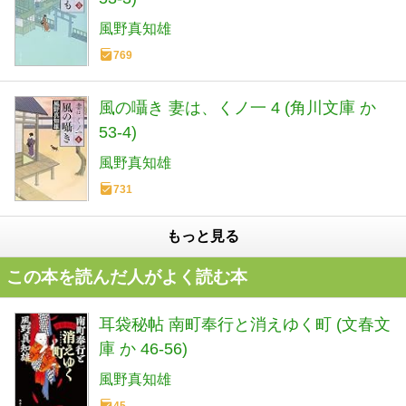
風野真知雄
769
風の囁き 妻は、くノ一 4 (角川文庫 か
53-4)
風野真知雄
731
もっと見る
この本を読んだ人がよく読む本
耳袋秘帖 南町奉行と消えゆく町 (文春文
庫 か 46-56)
風野真知雄
45