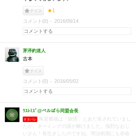
★1
ナイス
コメント(0)
2016/08/14
茅渟釣迷人
古本
ナイス
コメント(0)
2016/05/02
ﾜｽﾚﾐｽﾞ@ベルばら同盟会長
鳥居耀蔵は「妖怪」とあだ名されていまし
ネタバレ
たが、ネーミングの謎が解けました。強烈なおじ
いさん！長生きしたのですね。明治初期にも存命