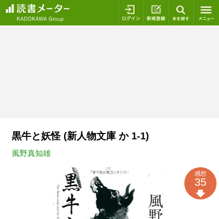
ログイン
新規登録
本を探
黒牛と妖怪 (新人物文庫 か 1-1)
風野真知雄
感想
35