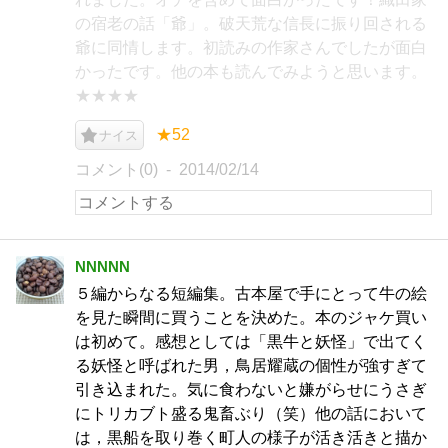
の宿老の話「爺」。破天荒な信長に振り回される
爺に同情します。初読みの作家さんでしたが面白
かったです。他の本も読んでみようと思います。
★★★★
★52
ナイス
コメント(0)
2014/02/14
NNNNN
５編からなる短編集。古本屋で手にとって牛の絵
を見た瞬間に買うことを決めた。本のジャケ買い
は初めて。感想としては「黒牛と妖怪」で出てく
る妖怪と呼ばれた男，鳥居耀蔵の個性が強すぎて
引き込まれた。気に食わないと嫌がらせにうさぎ
にトリカブト盛る鬼畜ぶり（笑）他の話において
は，黒船を取り巻く町人の様子が活き活きと描か