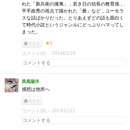
れた「新兵衛の攘夷」，若き日の信長の教育係，
平手政秀の視点で描かれた「爺」など，ユーモラ
スな話ばかりだった。とりあえずどの話も面白く
て時代小説というジャンルにどっぷりハマってし
まった。
★5
ナイス
コメント(0)
2014/01/19
異風陽洋
感想は他所へ
ナイス
コメント(0)
2013/11/21