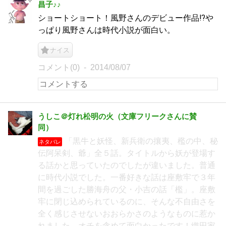
昌子♪♪
ショートショート！風野さんのデビュー作品⁉や
っぱり風野さんは時代小説が面白い。
ナイス
コメント(0)
2014/08/07
うしこ＠灯れ松明の火（文庫フリークさんに賛
同）
「黒牛と妖怪、新兵衛の攘夷、檻の中、秘
ネタバレ
伝阿呆剣、爺」全５話。タイトルから妖が登場す
る話かと思っていたのでしたが違いました。普通
に時代小説でした。一番好きな話は座敷牢で３年
間を過ごした勝海舟の父・小吉の話「檻」。座敷
牢に閉じ込められているのに、そんな不自由さを
全く感じさせないおおらかさのようなものに惹か
れました。オチを含めて面白かったです！織田家