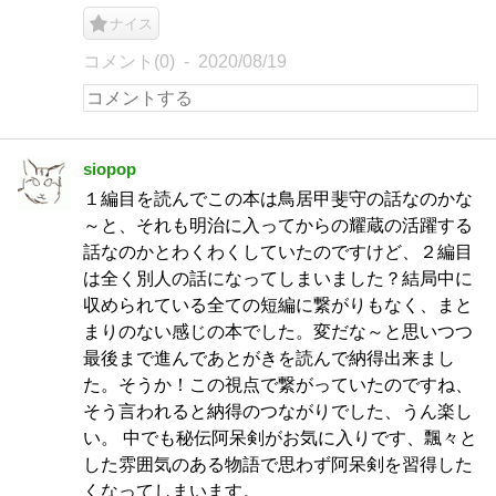
ナイス
コメント(0)
2020/08/19
siopop
１編目を読んでこの本は鳥居甲斐守の話なのかな
～と、それも明治に入ってからの耀蔵の活躍する
話なのかとわくわくしていたのですけど、２編目
は全く別人の話になってしまいました？結局中に
収められている全ての短編に繋がりもなく、まと
まりのない感じの本でした。変だな～と思いつつ
最後まで進んであとがきを読んで納得出来まし
た。そうか！この視点で繋がっていたのですね、
そう言われると納得のつながりでした、うん楽し
い。 中でも秘伝阿呆剣がお気に入りです、飄々と
した雰囲気のある物語で思わず阿呆剣を習得した
くなってしまいます。