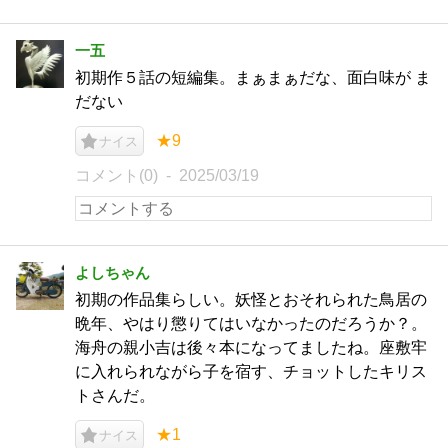
一五
初期作５話の短編集。まぁまぁだな、面白味が ま
だない
★9
ナイス
コメント(0)
2025/03/19
よしちゃん
初期の作品集らしい。妖怪とおそれられた鳥居の
晩年、やはり懲りてはいなかったのだろうか？。
海舟の親小吉は後々本になってましたね。座敷牢
に入れられながら子を宿す、チョットしたキリス
トさんだ。
★1
ナイス