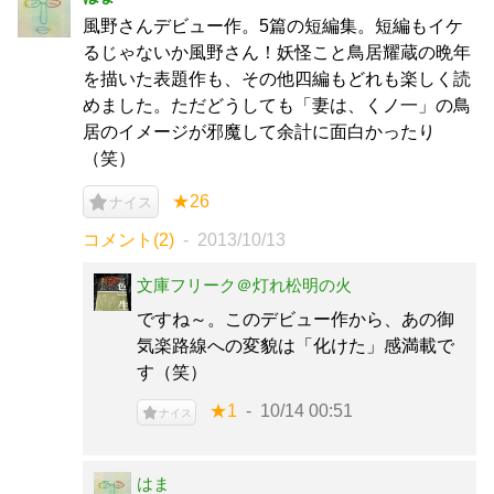
風野さんデビュー作。5篇の短編集。短編もイケ
るじゃないか風野さん！妖怪こと鳥居耀蔵の晩年
を描いた表題作も、その他四編もどれも楽しく読
めました。ただどうしても「妻は、くノ一」の鳥
居のイメージが邪魔して余計に面白かったり
（笑）
★26
ナイス
コメント(2)
2013/10/13
文庫フリーク＠灯れ松明の火
ですね～。このデビュー作から、あの御
気楽路線への変貌は「化けた」感満載で
す（笑）
★1
10/14 00:51
ナイス
はま