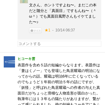
文さん、ホントですよね〜。まだこの本
だと随分と「真面目」ですもんね〜（＾
ω＾）でも真面目風野さんもイケてまし
た〜♪
★1
10/14 06:37
ナイス
ヒコーキ雲
表題作を含め５話の短編からなります。表題作は
「妻はくノ一」でも登場した鳥居耀蔵の明治にな
ってからの話。耀蔵は明治6年に亡くなっている
のでちょうど１年前の明治５年の話にですが、
「妖怪」と呼ばれた鳥居耀蔵への作者の与えた真
面目だがちょっと滑稽な人物造形が面白かった。
執筆年には１３年もの隔たりがありますが、繋が
って感じられました。他の短編もユーモアにあふ