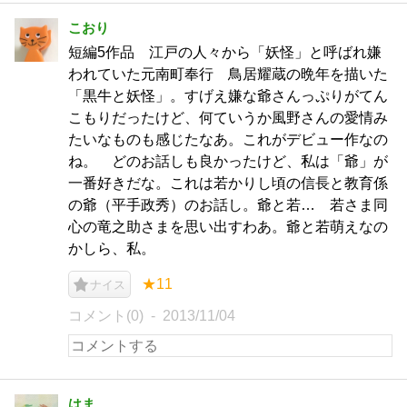
こおり
短編5作品 江戸の人々から「妖怪」と呼ばれ嫌
われていた元南町奉行 鳥居耀蔵の晩年を描いた
「黒牛と妖怪」。すげえ嫌な爺さんっぷりがてん
こもりだったけど、何ていうか風野さんの愛情み
たいなものも感じたなあ。これがデビュー作なの
ね。 どのお話しも良かったけど、私は「爺」が
一番好きだな。これは若かりし頃の信長と教育係
の爺（平手政秀）のお話し。爺と若… 若さま同
心の竜之助さまを思い出すわあ。爺と若萌えなの
かしら、私。
★11
ナイス
コメント(0)
2013/11/04
はま