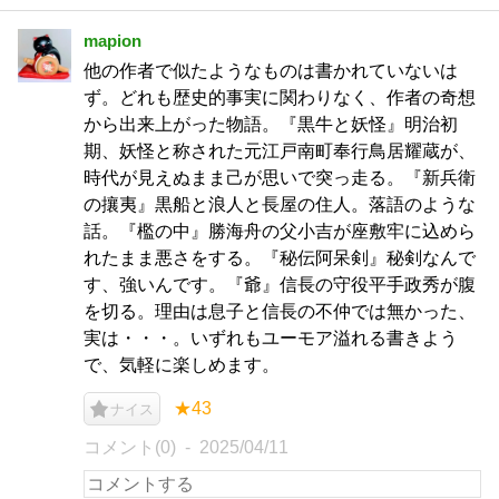
mapion
他の作者で似たようなものは書かれていないは
ず。どれも歴史的事実に関わりなく、作者の奇想
から出来上がった物語。『黒牛と妖怪』明治初
期、妖怪と称された元江戸南町奉行鳥居耀蔵が、
時代が見えぬまま己が思いで突っ走る。『新兵衛
の攘夷』黒船と浪人と長屋の住人。落語のような
話。『檻の中』勝海舟の父小吉が座敷牢に込めら
れたまま悪さをする。『秘伝阿呆剣』秘剣なんで
す、強いんです。『爺』信長の守役平手政秀が腹
を切る。理由は息子と信長の不仲では無かった、
実は・・・。いずれもユーモア溢れる書きよう
で、気軽に楽しめます。
★43
ナイス
コメント(0)
2025/04/11