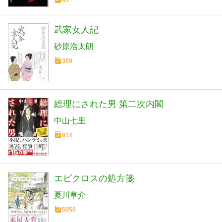
武家女人記
砂原浩太朗
309
総理にされた男 第二次内閣
中山七里
914
エピクロスの処方箋
夏川草介
5050