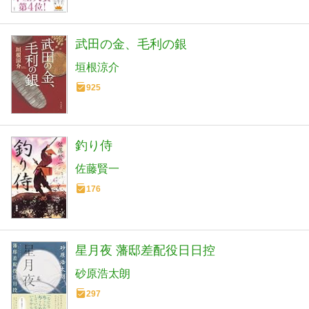
武田の金、毛利の銀
垣根涼介
925
釣り侍
佐藤賢一
176
星月夜 藩邸差配役日日控
砂原浩太朗
297