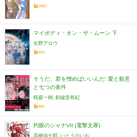
1007
マイボディ・オン・ザ・ムーン 下
矢野アロウ
454
そうだ、君を憎めばいいんだ: 愛と殺意
と七つの条件
桜庭一樹
斜線堂有紀
492
灼眼のシャナVII (電撃文庫)
高橋弥七郎
いとうのいぢ