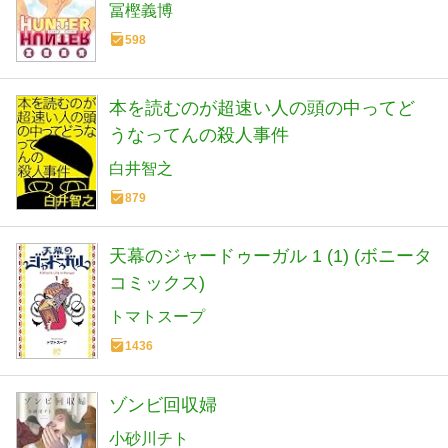
冨樫義博
598
本を読むのが超速い人の頭の中ってど
うなってんの殺人事件
白井智之
879
天幕のジャードゥーガル 1 (1) (ボニータ
コミックス)
トマトスープ
1436
ゾンビ回収婦
小砂川チト