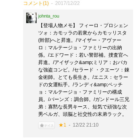
コメント(1)
2017/12/22
johnta_rou
【登場人物メモ】 フィーロ・プロシェン
ツォ：カモッラの若衆からカモッリスタ
(幹部)へと昇進。/マイザー・アヴァー
ロ：マルテージョ・ファミリーの出納
係。/エドワード：若い警部補。捜査官へ
昇進。/アイザック&amp;ミリア：おバカ
な強盗コンビ。/セラード ・クエーツ：錬
金術師。とても長生き。/エニス：セラー
ドの女運転手。/ランディ&amp;ペッチ
ョ：マルテージョ・ファミリーの構成
員。/バーンズ：調合師。/ガンドール三兄
弟：寡黙な長男キース、短気で頑強な次
男ベルガ、頭脳と社交性の末弟ラック。
★1
12/22 21:10
ナイス