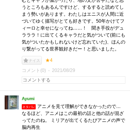
むとキャラが濃かったり、地の文が苦手だなと思
うところもあるんですけど、するすると読めてし
まう勢いがあります。わたしはエニスが人間に近
づいてゆく描写がとても好きです。50年かけてフ
ィーロと幸せになってね……！ 聞き手役がデュ
ラララ！に出てくるキャラだと気がついて(前にも
気がついたかもしれないけど忘れていた)、ほんの
り繋がってる世界観好きだー！と思いました。
★4
ナイス
コメント(0)
2021/08/29
Ayumi
アニメを見て理解ができなかったので…
ネタバレ
なるほど、アニメはこの最初の話と他の話が混ざ
ってたのね。 ミリアが出てくるたびアニメの声で
脳内再生