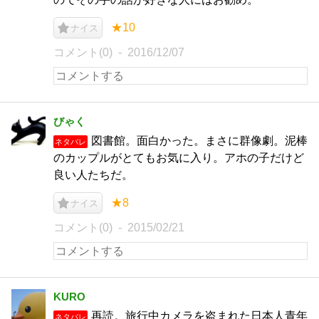
★10
ナイス
コメント(0)
2016/12/07
びゃく
図書館。面白かった。まさに群像劇。泥棒
ネタバレ
のカップルがとてもお気に入り。アホの子だけど
良い人たちだ。
★8
ナイス
コメント(0)
2015/02/21
KURO
再読。旅行中カメラを盗まれた日本人青年
ネタバレ