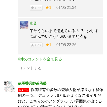
★1
01/05 21:34
ナイス
蜜葉
半分くらいまで揃えているので、少しず
つ読んでいこうと思います٩( ᐛ )و
★1
01/05 22:26
ナイス
6件のコメントを全て見る
胡馬香具師茉侑馨
作者特有の多数の登場人物が織りなす群像
ネタバレ
劇の一つ。 デュラララ!!と似たようなスタイルだ
けど、こちらのがアングラっぽい雰囲気が出てる
のでその手の話が好きな人にはお勧め。