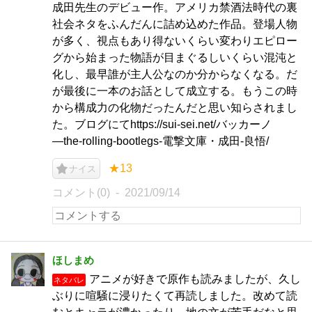
成田先生のデビュー作。アメリカ禁酒法時代の裏
社会ネタをふんだんに詰め込めた作品。登場人物
が多く、視点もあり得ないくらい変わりエピロー
グから始まった物語が目まぐるしいくらい混沌と
化し、最早誰が主人公なのか分からなくなる。だ
が最後に一本のお話として成立する。もうこの時
から構成力の化物だったんだと思い知らされまし
た。ブログにてhttps://sui-sei.net/バッカーノ
―the-rolling-bootlegs-電撃文庫・成田-良悟/
★13
ナイス
コメント(0)
2021/09/14
ほしまめ
アニメが好きで原作も読みましたが、久し
ネタバレ
ぶりに喧騒に浸りたくて再読しました。改めて読