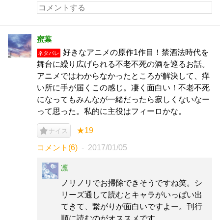
蜜葉
好きなアニメの原作1作目！禁酒法時代を
ネタバレ
舞台に繰り広げられる不老不死の酒を巡るお話。
アニメではわからなかったところが解決して、痒
い所に手が届くこの感じ。凄く面白い！不老不死
になってもみんなが一緒だったら寂しくないなー
って思った。私的に主役はフィーロかな。
★19
ナイス
コメント(6)
2017/01/05
凛
ノリノリでお掃除できそうですね笑。シ
リーズ通して読むとキャラがいっぱい出
てきて、繋がりが面白いですよー。刊行
順に読むのがオススメです