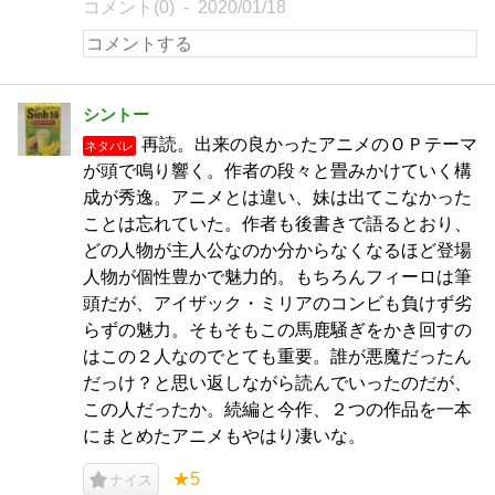
コメント(0)
2020/01/18
シントー
再読。出来の良かったアニメのＯＰテーマ
ネタバレ
が頭で鳴り響く。作者の段々と畳みかけていく構
成が秀逸。アニメとは違い、妹は出てこなかった
ことは忘れていた。作者も後書きで語るとおり、
どの人物が主人公なのか分からなくなるほど登場
人物が個性豊かで魅力的。もちろんフィーロは筆
頭だが、アイザック・ミリアのコンビも負けず劣
らずの魅力。そもそもこの馬鹿騒ぎをかき回すの
はこの２人なのでとても重要。誰が悪魔だったん
だっけ？と思い返しながら読んでいったのだが、
この人だったか。続編と今作、２つの作品を一本
にまとめたアニメもやはり凄いな。
★5
ナイス