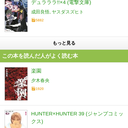
デュラララ!!×4 (電撃文庫)
成田良悟
ヤスダスズヒト
5882
もっと見る
この本を読んだ人がよく読む本
楽園
夕木春央
1920
HUNTER×HUNTER 39 (ジャンプコミッ
クス)