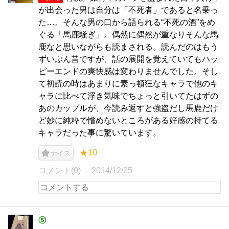
が出会った男は自分は「不死者」であると名乗っ
た…。そんな男の口から語られる“不死の酒”をめ
ぐる「馬鹿騒ぎ」。偶然に偶然が重なりそんな馬
鹿なと思いながらも読まされる。読んだのはもう
ずいぶん昔ですが、話の展開を覚えていてもハッ
ピーエンドの爽快感は変わりませんでした。そし
て初読の時はあまりに素っ頓狂なキャラで他のキ
ャラに比べて浮き気味でちょっと引いてたはずの
あのカップルが、今読み返すと強盗だし馬鹿だけ
ど妙に純粋で憎めないところがある好感の持てる
キャラだった事に驚いています。
★10
ナイス
コメント(0)
2014/12/25
ⓢ