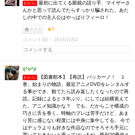
最初に出てくる眼鏡の語り手、マイザーさ
ネタバレ
んかと思って読んでたらすっかり騙された。あた
しの中での主人公はやっぱりフィーロ！
★5
ナイス
コメント(0)
2014/12/02
\(^o^)/
【図書館本】【再読】バッカーノ！ １
ネタバレ
巻。始まりの物語。最近アニメDVDをレンタルす
る事ができ、観てたら読み返したくなったので再
読。記録によると３年ぶり。にしては結構覚えて
た。アニメ知識かな？ でも、だからこそ構成の
巧さに舌を巻く。時軸のブレは苦手だけど、あま
り苦に感じない程度には中身に集中してる。 今で
はデュラよりも好きな作品なのでそろそろ手元に
置いておきたいと思ってはいるが、既刊20冊超え