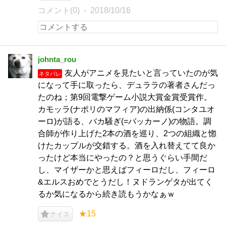
コメント(0)
2018/10/16
johnta_rou
友人がアニメを見たいと言っていたのが気
ネタバレ
になって手に取ったら、デュララの著者さんだっ
たのね；第9回電撃ゲーム小説大賞金賞受賞作。
カモッラ(ナポリのマフィア)の出納係(コンタユオ
ーロ)が語る、バカ騒ぎ(=バッカーノ)の物語。調
合師が作り上げた2本の酒を巡り、2つの組織と惚
けたカップルが交錯する。酒を入れ替えてて良か
ったけど本当にやったの？と思うぐらい手間だ
し、マイザーかと思えばフィーロだし、フィーロ
&エルスおめでとうだし！ヌドランゲタが出てく
るか気になるから続き読もうかなぁｗ
★15
ナイス