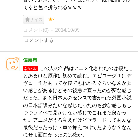
てると色々折られるｗｗｗ
★4
ナイス
コメント(0)
2014/10/09
偏頭痛
この人の作品はアニメ化されたのは観たこ
ネタバレ
とあるけど原作は初めて読む。エピローグ１はデ
ヴュー作とあってか僕でもわかるぐらいなんか拙
い感じがあるけどその後急に直ったのが変な感じ
だった。あと日本人のセンスで書かれた外国小説
の日本語訳みたいな感じだったのも妙な感じもし
つつラノベで見かけない感じでこれまた良かっ
た。アニメがうろ覚えだけどセラードってあんな
最後だったっけ？車で抑えつけてたような？なん
にせよ面白かったのは確か。