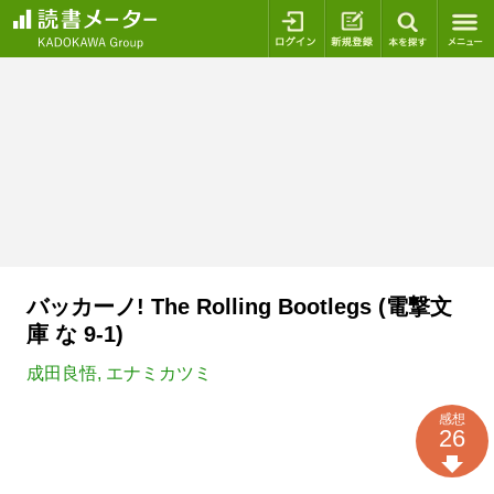
ログイン
新規登録
本を探
バッカーノ! The Rolling Bootlegs (電撃文
庫 な 9-1)
成田良悟
,
エナミカツミ
感想
26