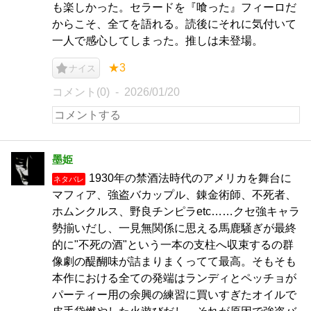
も楽しかった。セラードを『喰った』フィーロだ
からこそ、全てを語れる。読後にそれに気付いて
一人で感心してしまった。推しは未登場。
★3
ナイス
コメント(0)
2026/01/20
墨姫
1930年の禁酒法時代のアメリカを舞台に
ネタバレ
マフィア、強盗バカップル、錬金術師、不死者、
ホムンクルス、野良チンピラetc……クセ強キャラ
勢揃いだし、一見無関係に思える馬鹿騒ぎが最終
的に"不死の酒"という一本の支柱へ収束するの群
像劇の醍醐味が詰まりまくってて最高。そもそも
本作における全ての発端はランディとペッチョが
パーティー用の余興の練習に買いすぎたオイルで