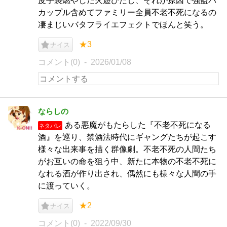
皮手袋燃やした火遊びだし、それが原因で強盗バ
カップル含めてファミリー全員不老不死になるの
凄まじいバタフライエフェクトでほんと笑う。
★3
ナイス
コメント(0)
2026/01/08
ならしの
ある悪魔がもたらした『不老不死になる
ネタバレ
酒』を巡り、禁酒法時代にギャングたちが起こす
様々な出来事を描く群像劇。不老不死の人間たち
がお互いの命を狙う中、新たに本物の不老不死に
なれる酒が作り出され、偶然にも様々な人間の手
に渡っていく。
★2
ナイス
コメント(0)
2022/09/30