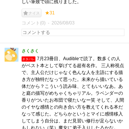
しい筆致で頭に残りました。
★31
ナイス
コメント(0)
2026/08/03
さくさく
7月23冊目、Audibleで読了。数多くの人
ネタバレ
がベスト本として挙げてる超有名作。 三人称視点
で、主人公だけじゃなく色んな人を主語にする描
き方が独特だなって思った。未来から描いている
体だから？こういう読み味、とてもいいなあ。あ
と庭の描写がめちゃくちゃリアル。ラベンダーの
香りがついたお布団で寝たいなー笑 そして、人間
のイヤな感情との向き合い方を教えてくれる本だ
なって感じた。どちらかというとマイに感情移入
してしまう自分は、まだ見習い修行が足らないか
もしれない（笑）魔女に弟子入りしたろかな。