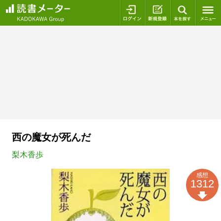
ログイン
新規登録
本を探
西の魔女が死んだ
梨木香歩
感想
1312