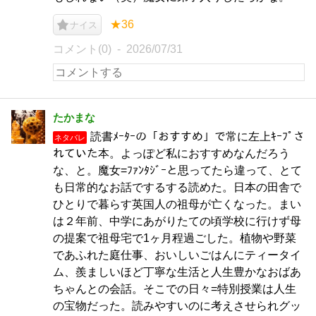
★36
ナイス
コメント(0)
2026/07/31
たかまな
読書ﾒｰﾀｰの「おすすめ」で常に左上ｷｰﾌﾟさ
ネタバレ
れていた本。よっぽど私におすすめなんだろう
な、と。魔女=ﾌｧﾝﾀｼﾞｰと思ってたら違って、とて
も日常的なお話でするする読めた。日本の田舎で
ひとりで暮らす英国人の祖母が亡くなった。まい
は２年前、中学にあがりたての頃学校に行けず母
の提案で祖母宅で1ヶ月程過ごした。植物や野菜
であふれた庭仕事、おいしいごはんにティータイ
ム、羨ましいほど丁寧な生活と人生豊かなおばあ
ちゃんとの会話。そこでの日々=特別授業は人生
の宝物だった。読みやすいのに考えさせられグッ