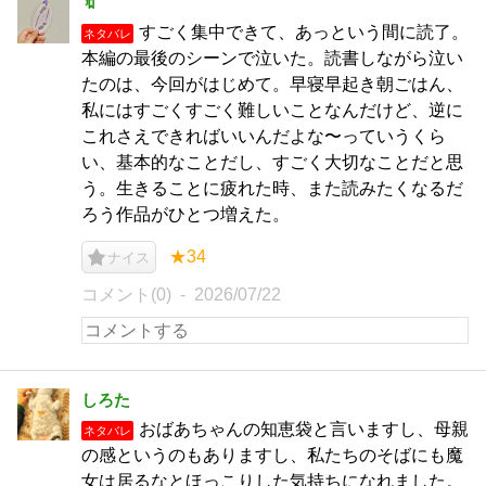
🔖
すごく集中できて、あっという間に読了。
ネタバレ
本編の最後のシーンで泣いた。読書しながら泣い
たのは、今回がはじめて。早寝早起き朝ごはん、
私にはすごくすごく難しいことなんだけど、逆に
これさえできればいいんだよな〜っていうくら
い、基本的なことだし、すごく大切なことだと思
う。生きることに疲れた時、また読みたくなるだ
ろう作品がひとつ増えた。
★34
ナイス
コメント(0)
2026/07/22
しろた
おばあちゃんの知恵袋と言いますし、母親
ネタバレ
の感というのもありますし、私たちのそばにも魔
女は居るなとほっこりした気持ちになれました。