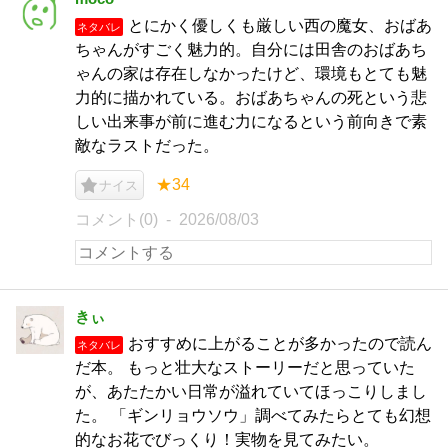
とにかく優しくも厳しい西の魔女、おばあ
ネタバレ
ちゃんがすごく魅力的。自分には田舎のおばあち
ゃんの家は存在しなかったけど、環境もとても魅
力的に描かれている。おばあちゃんの死という悲
しい出来事が前に進む力になるという前向きで素
敵なラストだった。
★34
ナイス
コメント(0)
2026/08/03
きぃ
おすすめに上がることが多かったので読ん
ネタバレ
だ本。 もっと壮大なストーリーだと思っていた
が、あたたかい日常が溢れていてほっこりしまし
た。 「ギンリョウソウ」調べてみたらとても幻想
的なお花でびっくり！実物を見てみたい。