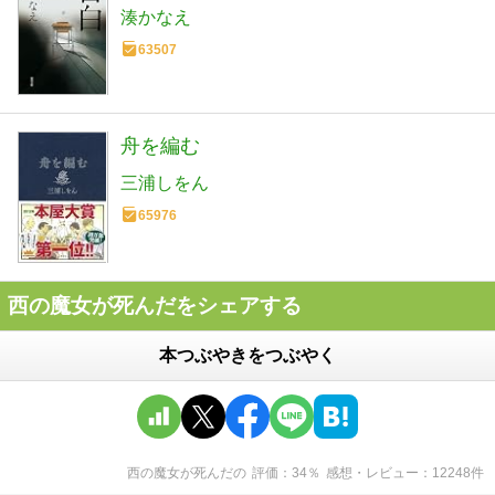
湊かなえ
63507
舟を編む
三浦しをん
65976
西の魔女が死んだをシェアする
本つぶやきをつぶやく
西の魔女が死んだ
の
評価
34
％
感想・レビュー
12248
件