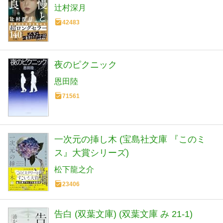
辻村深月
42483
夜のピクニック
恩田陸
71561
一次元の挿し木 (宝島社文庫 『このミ
ス』大賞シリーズ)
松下龍之介
23406
告白 (双葉文庫) (双葉文庫 み 21-1)