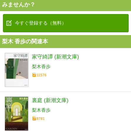
みませんか？
今すぐ登録する（無料）
梨木 香歩の関連本
家守綺譚 (新潮文庫)
梨木香歩
11576
裏庭 (新潮文庫)
梨木香歩
8781