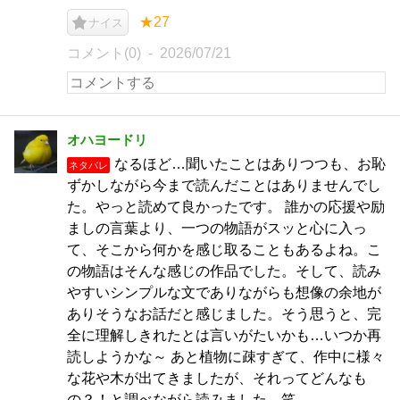
★27
ナイス
コメント(0)
2026/07/21
オハヨードリ
なるほど…聞いたことはありつつも、お恥
ネタバレ
ずかしながら今まで読んだことはありませんでし
た。やっと読めて良かったです。 誰かの応援や励
ましの言葉より、一つの物語がスッと心に入っ
て、そこから何かを感じ取ることもあるよね。こ
の物語はそんな感じの作品でした。そして、読み
やすいシンプルな文でありながらも想像の余地が
ありそうなお話だと感じました。そう思うと、完
全に理解しきれたとは言いがたいかも…いつか再
読しようかな～ あと植物に疎すぎて、作中に様々
な花や木が出てきましたが、それってどんなも
の？！と調べながら読みました。笑