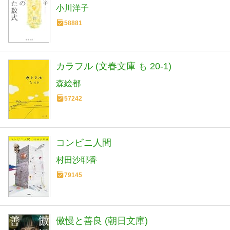
小川洋子
58881
カラフル (文春文庫 も 20-1)
森絵都
57242
コンビニ人間
村田沙耶香
79145
傲慢と善良 (朝日文庫)