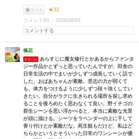
★32
ナイス
コメント(0)
2026/08/03
楓花
あらすじに魔女修行とかあるからファンタ
ネタバレ
ジー作品かとずっと思っていたんですが、田舎の
日常生活の中でまいが少しずつ成長していく話で
した。おばあちゃんが素敵。意志の力が弱くて
も、体力をつけるように少しずつ段々強くしてい
きたい。自分がラクに生きられる場所を探し求め
ることを後ろめたく思わなくて良い。野イチゴの
群生シーンを思い浮かべると、本当に素敵な光景
が頭に描ける。シーツをラベンダーの上に干して
香り付けとか素敵だな。死生観もだけど、私はど
ちらかというとそういった日常のワンシーンが優