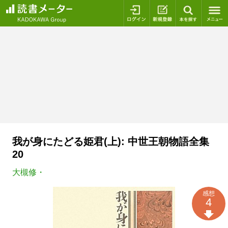
ログイン
新規登録
本を探
我が身にたどる姫君(上): 中世王朝物語全集
20
大槻修・
感想
4