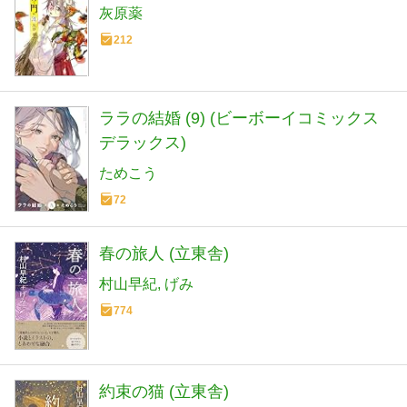
灰原薬
212
ララの結婚 (9) (ビーボーイコミックス
デラックス)
ためこう
72
春の旅人 (立東舎)
村山早紀
げみ
774
約束の猫 (立東舎)