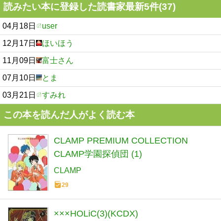
読みたい本に登録した読書家最新5件(37)
04月18日
user
12月17日
ほいほう
11月09日
富士さん
07月10日
とま
03月21日
すみれ
この本を読んだ人がよく読む本
CLAMP PREMIUM COLLECTION
CLAMP学園探偵団 (1)
CLAMP
29
×××HOLiC(3)(KCDX)