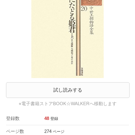
試し読みする
※電子書籍ストアBOOK☆WALKERへ移動します
登録数
48
登録
ページ数
274
ページ