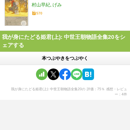
村山早紀
げみ
570
我が身にたどる姫君(上): 中世王朝物語全集20をシ
ェアする
本つぶやきをつぶやく
我が身にたどる姫君(上): 中世王朝物語全集20
の
評価
75
％
感想・レビュ
ー
4
件