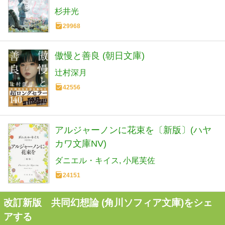
杉井光
29968
傲慢と善良 (朝日文庫)
辻村深月
42556
アルジャーノンに花束を〔新版〕(ハヤ
カワ文庫NV)
ダニエル・キイス
小尾芙佐
24151
改訂新版 共同幻想論 (角川ソフィア文庫)をシェ
アする