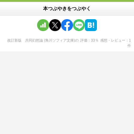
本つぶやきをつぶやく
改訂新版 共同幻想論 (角川ソフィア文庫)
の
評価
33
％
感想・レビュー
1
件