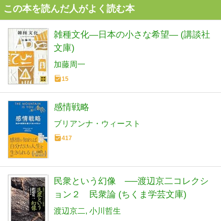
この本を読んだ人がよく読む本
雑種文化―日本の小さな希望― (講談社
文庫)
加藤周一
15
感情戦略
ブリアンナ・ウィースト
417
民衆という幻像 ──渡辺京二コレクシ
ョン２ 民衆論 (ちくま学芸文庫)
渡辺京二
小川哲生