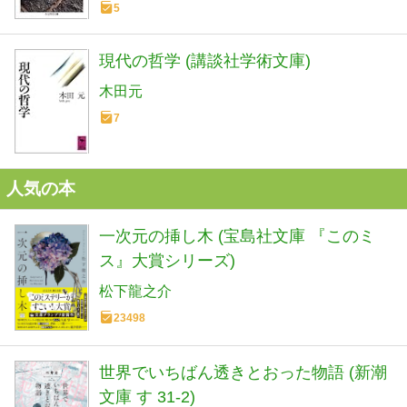
5
現代の哲学 (講談社学術文庫)
木田元
7
人気の本
一次元の挿し木 (宝島社文庫 『このミ
ス』大賞シリーズ)
松下龍之介
23498
世界でいちばん透きとおった物語 (新潮
文庫 す 31-2)