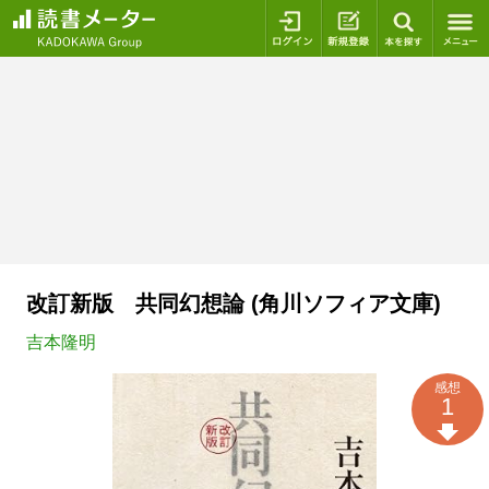
ログイン
新規登録
本を探
改訂新版 共同幻想論 (角川ソフィア文庫)
吉本隆明
感想
1