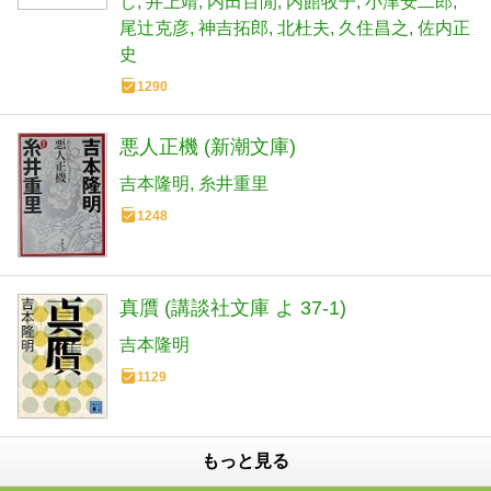
し
井上靖
内田百閒
内館牧子
小津安二郎
尾辻克彦
神吉拓郎
北杜夫
久住昌之
佐内正
史
1290
悪人正機 (新潮文庫)
吉本隆明
糸井重里
1248
真贋 (講談社文庫 よ 37-1)
吉本隆明
1129
もっと見る