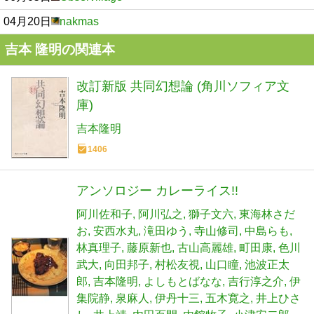
04月20日
nakmas
吉本 隆明の関連本
改訂新版 共同幻想論 (角川ソフィア文
庫)
吉本隆明
1406
アンソロジー カレーライス!!
阿川佐和子
阿川弘之
獅子文六
東海林さだ
お
安西水丸
滝田ゆう
寺山修司
中島らも
林真理子
藤原新也
古山高麗雄
町田康
色川
武大
向田邦子
村松友視
山口瞳
池波正太
郎
吉本隆明
よしもとばなな
吉行淳之介
伊
集院静
泉麻人
伊丹十三
五木寛之
井上ひさ