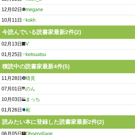
12月02日
megane
10月11日
kskh
今読んでいる読書家最新2件(2)
02月13日
V
01月25日
ketsuatsu
積読中の読書家最新4件(5)
11月28日
晴見
07月01日
のん
10月03日
まっち
01月26日
彬
読みたい本に登録した読書家最新2件(2)
06月05日
Observillage