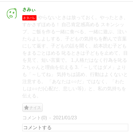
さみぃ
やらないときは放っておく。やったとき、
ネタバレ
すかさずほめる！ 自己肯定感高める スキンシッ
プ、ご飯を作る一緒に食べる、一緒に遊ぶ、泣い
たらよしよしする、子どもの気持ちを酌んで言葉
にして返す、子どもの話を聞く、絵本読む子ども
をまるごとほめる 叱るときは子どもを止めて、目
を見て、短い言葉で。 1.人格だはなく行為を叱る
2.ちゃんと理由を伝える 3.「～してはダメ」より
も「～してね」 気持ちは認め、行動はよくないと
注意する。 「あなたは○○だ」ではなく、「わた
しは○○だ(心配だ、悲しい等)」と、私の気持ちを
伝える。
ナイス
コメント(0)
2021/01/23