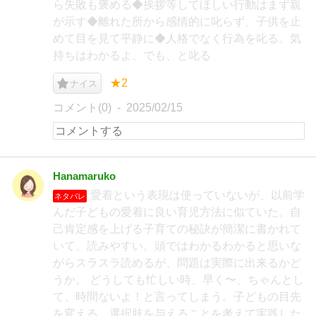
ら失敗も褒める◆挨拶等してほしい行動はまず親
が示す◆離れた所から感情的に叱らず、子供を止
めて目を見て平静に◆人格でなく行為を叱る。気
持ちはわかるよ、でも、と叱る
★2
ナイス
コメント(0)
2025/02/15
Hanamaruko
愛着という表現は使っていないが、以前学
ネタバレ
んだ子どもの愛着に良い育児方法に似ていた。自
己肯定感を上げる子育ての秘訣が簡潔に書かれて
いて、読みやすい。頭ではわかるわかると思いな
がらスラスラ読めるが、問題は実際に出来るかど
うか。 どうしても忙しい時、早く〜、ちゃんとし
て、時間ないよ！と言ってしまう。子どもの目先
を変える、選択肢を与えることを考えて実践した