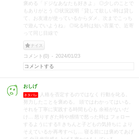
褒める「ドジなあなたも好きよ」 ◎少しのことで
もありがとう ◎状況説明「貸して欲しい時は貸し
て、お友達が使っているからダメ、次までこっち
で遊んでいようね」 ◎叱る時は短い言葉で、近寄
って同じ目線で
ナイス
コメント(0)
2024/01/23
おしげ
人格を否定するのではなく 行動を叱る。
ネタバレ
努力したことを褒める。 頭ではわかってはいる。
それを丁寧に実践する時間も心も 余裕がないだ
け… 怒りすぎた時や感情で怒った時は フォロー
するようにする‼︎ きちんと子どもの気持ちに より
そえているか再考すべし… 寝る前には褒めてあげ