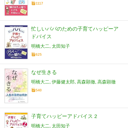
1117
忙しいパパのための子育てハッピーア
ドバイス
明橋大二
太田知子
625
なぜ生きる
明橋大二
伊藤健太郎
高森顕徹
高森顕徹
540
子育てハッピーアドバイス 2
明橋大二
太田知子