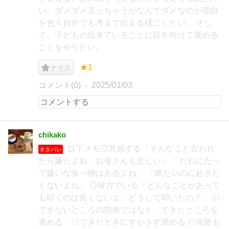
い。ダメダメ言っちゃうがなんでダメなのか理由
を色々自分でも考えて伝える様にしたい。 そし
て、子どもの出来ていることに目を向けて褒める
ことをやりたい。
★1
ナイス
コメント(0)
2025/01/03
chikako
以下メモ◎共感する「そんなこと言われ
ネタバレ
たら嫌だよね、お母さんも悲しい」 「だれにだっ
て嫌いな食べ物はあるよね」 「眠たいのに起きた
くないよね」 ◎味方でいる「どんなことがあって
も叩くのは良くないよ。どうして叩いたの？」 ◎
できないところの指摘ではなく、できたところを
褒める ◎できたときにすかさず褒める ◎失敗も