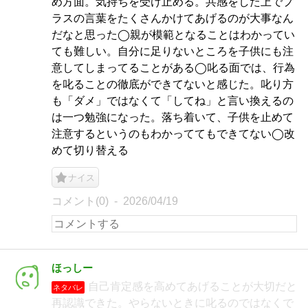
め方面。気持ちを受け止める。共感をした上でプ
ラスの言葉をたくさんかけてあげるのが大事なん
だなと思った◯親が模範となることはわかってい
ても難しい。自分に足りないところを子供にも注
意してしまってることがある◯叱る面では、行為
を叱ることの徹底ができてないと感じた。叱り方
も「ダメ」ではなくて「してね」と言い換えるの
は一つ勉強になった。落ち着いて、子供を止めて
注意するというのもわかっててもできてない◯改
めて切り替える
ナイス
コメント(0)
2026/04/19
ほっしー
自己肯定感を高めてあげることが大切だと
ネタバレ
再認識できた。やらないときに叱るのではなくで