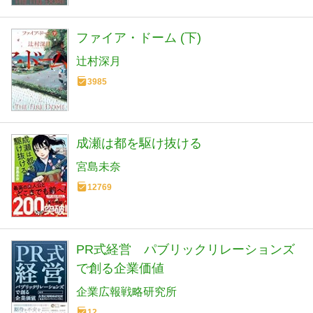
ファイア・ドーム (下)
辻村深月
3985
成瀬は都を駆け抜ける
宮島未奈
12769
PR式経営 パブリックリレーションズ
で創る企業価値
企業広報戦略研究所
12