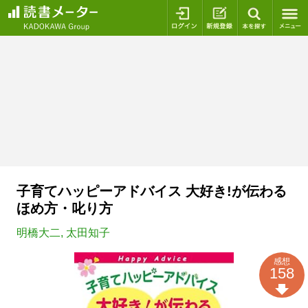
ログイン
新規登録
本を探
子育てハッピーアドバイス 大好き!が伝わる
ほめ方・叱り方
明橋大二
,
太田知子
感想
158