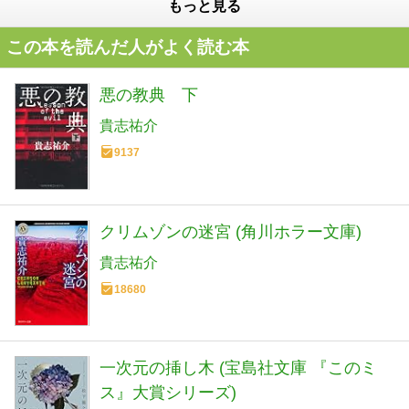
もっと見る
この本を読んだ人がよく読む本
悪の教典 下
貴志祐介
9137
クリムゾンの迷宮 (角川ホラー文庫)
貴志祐介
18680
一次元の挿し木 (宝島社文庫 『このミ
ス』大賞シリーズ)