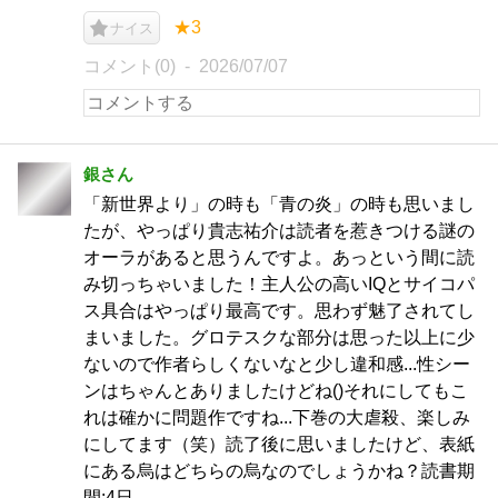
★3
ナイス
コメント(0)
2026/07/07
銀さん
「新世界より」の時も「青の炎」の時も思いまし
たが、やっぱり貴志祐介は読者を惹きつける謎の
オーラがあると思うんですよ。あっという間に読
み切っちゃいました！主人公の高いIQとサイコパ
ス具合はやっぱり最高です。思わず魅了されてし
まいました。グロテスクな部分は思った以上に少
ないので作者らしくないなと少し違和感...性シー
ンはちゃんとありましたけどね()それにしてもこ
れは確かに問題作ですね...下巻の大虐殺、楽しみ
にしてます（笑）読了後に思いましたけど、表紙
にある烏はどちらの烏なのでしょうかね？読書期
間:4日