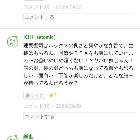
コメント(0)
2026/05/12
ICHI （atomic）
蓮実聖司はルックスの良さと爽やかな弁舌で、生
徒はもちろん、同僚やＰＴＡをも虜にしていた…
わ〜お😱いやいや凄くない！？ヤバい奴じゃん！
表の顔、裏の顔どっちも虜になってる自分も恐ろ
しい…面白い！下巻が楽しみだけど、どんな結末
が待ってるんだろうか？
★7
ナイス
コメント(0)
2026/05/09
誠也