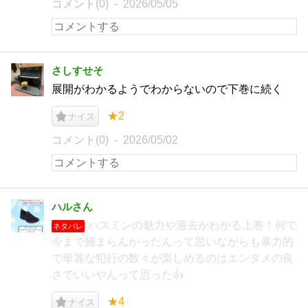
コメント(0)
2026/05/05
さしすせそ
展開がわかるようでわからないので下巻に続く
★2
ナイス
コメント(0)
2026/05/02
ハルさん
ハスミンの魅力や過去がわかる上巻！何で
ネタバレ
今まで捕まらんかったんって思いながらも暴力的
で華麗な犯行の数々が楽しめるのはエンタメの良
さでいいやんって思った👍
★4
ナイス