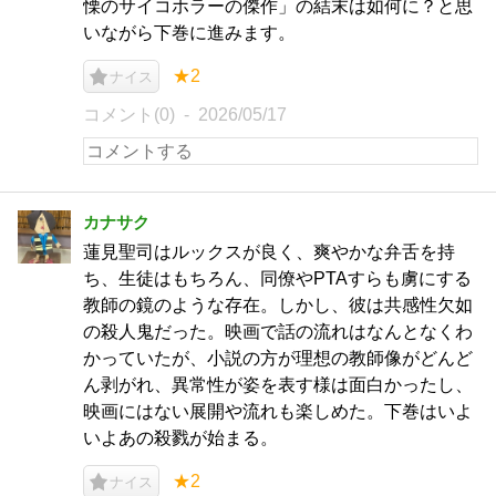
慄のサイコホラーの傑作」の結末は如何に？と思
いながら下巻に進みます。
★2
ナイス
コメント(0)
2026/05/17
カナサク
蓮見聖司はルックスが良く、爽やかな弁舌を持
ち、生徒はもちろん、同僚やPTAすらも虜にする
教師の鏡のような存在。しかし、彼は共感性欠如
の殺人鬼だった。映画で話の流れはなんとなくわ
かっていたが、小説の方が理想の教師像がどんど
ん剥がれ、異常性が姿を表す様は面白かったし、
映画にはない展開や流れも楽しめた。下巻はいよ
いよあの殺戮が始まる。
★2
ナイス