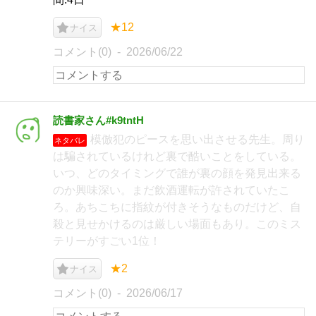
★12
ナイス
コメント(0)
2026/06/22
読書家さん#k9tntH
模倣犯のピースを思い出させる先生。周り
ネタバレ
は騙されているけれど裏で酷いことをしている。
いつ、どのタイミングで誰が裏の顔を発見出来る
のか興味深い。まだ飲酒運転が許されていたこ
ろ。あちこちに指紋が付きそうなものだけど、自
殺と見せかけるのは厳しい場面もあり。このミス
テリーがすごい1位！
★2
ナイス
コメント(0)
2026/06/17