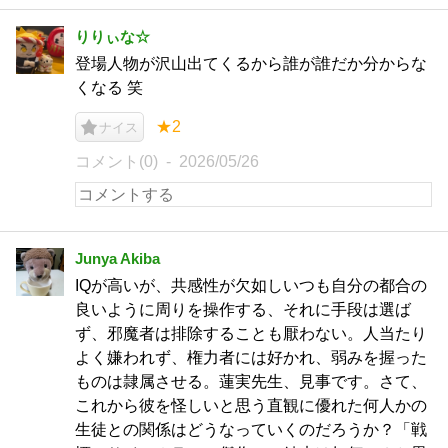
りりぃな☆
登場人物が沢山出てくるから誰が誰だか分からな
くなる 笑
★2
ナイス
コメント(0)
2026/05/26
Junya Akiba
IQが高いが、共感性が欠如しいつも自分の都合の
良いように周りを操作する、それに手段は選ば
ず、邪魔者は排除することも厭わない。人当たり
よく嫌われず、権力者には好かれ、弱みを握った
ものは隷属させる。蓮実先生、見事です。さて、
これから彼を怪しいと思う直観に優れた何人かの
生徒との関係はどうなっていくのだろうか？「戦