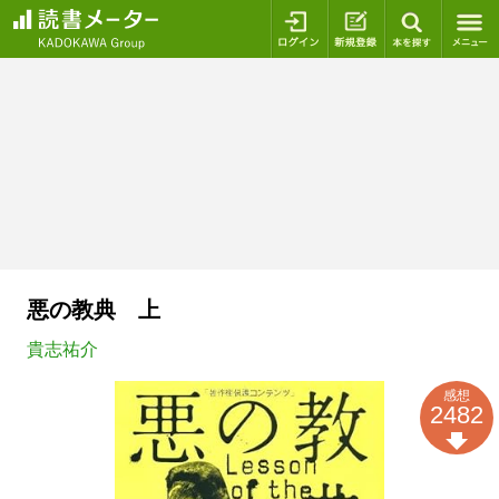
ログイン
新規登録
本を探
悪の教典 上
貴志祐介
感想
2482