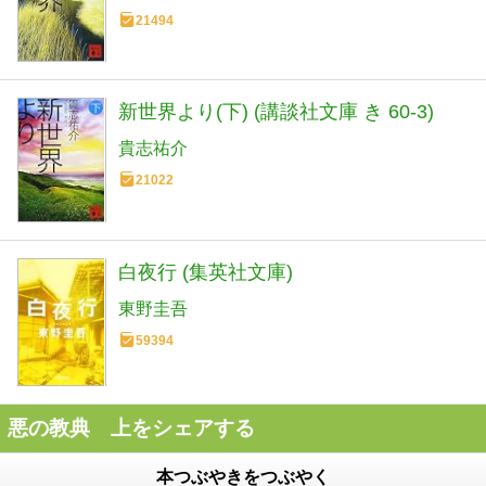
21494
新世界より(下) (講談社文庫 き 60-3)
貴志祐介
21022
白夜行 (集英社文庫)
東野圭吾
59394
悪の教典 上をシェアする
本つぶやきをつぶやく