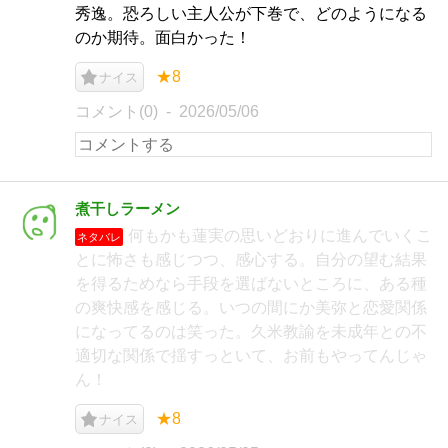
秀逸。恐ろしい主人公が下巻で、どのようになる
のか期待。面白かった！
★8
ナイス
コメント(0)
2026/05/06
煮干しラーメン
何もかも蓮実の思いどおりに進んでいくこ
ネタバレ
とに怖さも感じつつ、感心する。自分の望む結果
を得るためなら手段を選ばないところに、ある種
の爽快感を感じる。いつの間にか美弥と恋愛関係
になってるのは笑った。久米教諭を未成年との不
適切な関係で揺すっといて、お前もやってんじゃ
ん！
★8
ナイス