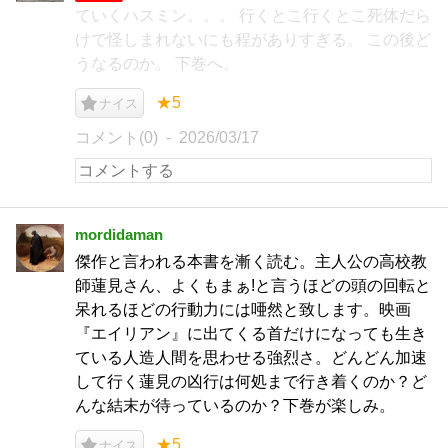
ていくハスミン。。。 行くとこ行くとこ死体だら
けで怪しまれないにも程がありすぎる。 この後ど
うなるのか。 下巻へ。
★5
ナイス
コメント(0)
2026/03/17
mordidaman
傑作と言われる本書を漸く読む。主人公の高校教
師蓮見さん、よくもまぁ!と言うほどの頭の回転と
呆れるほどの行動力には唖然と致します。映画
『エイリアン』に出てくる首だけになっても生き
ている人造人間を思わせる強烈さ。どんどん加速
して行く蓮見の凶行は何処まで行き着くのか？ど
んな結末が待っているのか？下巻が楽しみ。
★5
ナイス