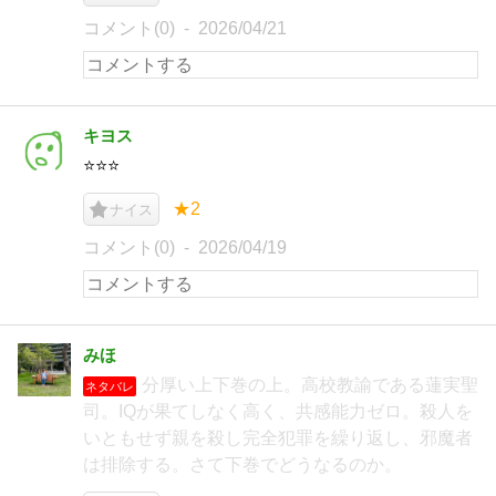
コメント(0)
2026/04/21
キヨス
⭐️⭐️⭐️
★2
ナイス
コメント(0)
2026/04/19
みほ
分厚い上下巻の上。高校教諭である蓮実聖
ネタバレ
司。IQが果てしなく高く、共感能力ゼロ。殺人を
いともせず親を殺し完全犯罪を繰り返し、邪魔者
は排除する。さて下巻でどうなるのか。