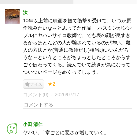
汰
10年以上前に映画を観て衝撃を受けて、いつか原
作読みたいな～と思ってた作品。 ハスミンがシン
プルにヤバいサイコ教師で、でも表の顔が良すぎ
るからほとんどの人が騙されているのが怖い。殺
人の方法とか(普通に教師だし)相当頭いいんだろ
うな～というところがちょっとしたところからす
ごく伝わってくる。読んでいて続きが気になって
ついついページをめくってしまう。
★2
ナイス
コメント(0)
2026/07/17
小田 清仁
ヤバい。1章ごとに悪さが増していく。