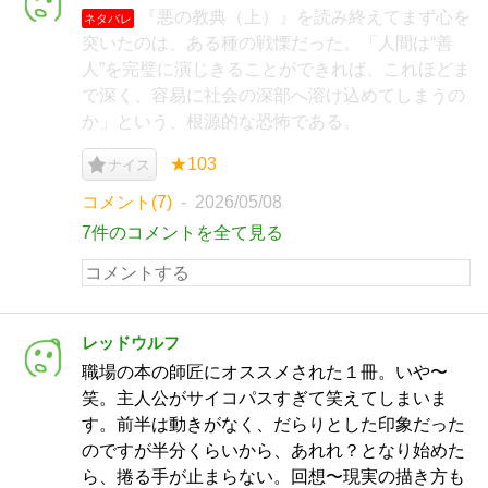
『悪の教典（上）』を読み終えてまず心を
ネタバレ
突いたのは、ある種の戦慄だった。「人間は“善
人”を完璧に演じきることができれば、これほどま
で深く、容易に社会の深部へ溶け込めてしまうの
か」という、根源的な恐怖である。
★103
ナイス
コメント(7)
2026/05/08
7件のコメントを全て見る
レッドウルフ
職場の本の師匠にオススメされた１冊。いや〜
笑。主人公がサイコパスすぎて笑えてしまいま
す。前半は動きがなく、だらりとした印象だった
のですが半分くらいから、あれれ？となり始めた
ら、捲る手が止まらない。回想〜現実の描き方も