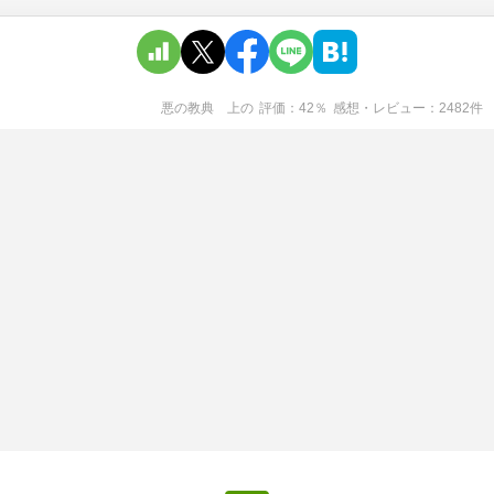
悪の教典 上
の
評価
42
％
感想・レビュー
2482
件