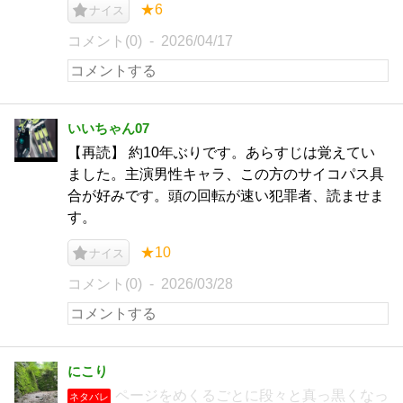
★6
ナイス
コメント(0)
2026/04/17
いいちゃん07
【再読】 約10年ぶりです。あらすじは覚えてい
ました。主演男性キャラ、この方のサイコパス具
合が好みです。頭の回転が速い犯罪者、読ませま
す。
★10
ナイス
コメント(0)
2026/03/28
にこり
ページをめくるごとに段々と真っ黒くなっ
ネタバレ