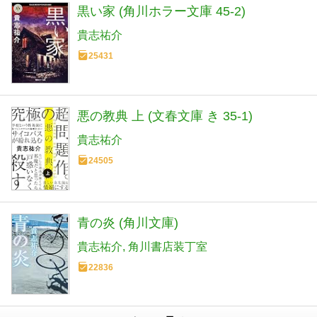
黒い家 (角川ホラー文庫 45-2)
貴志祐介
25431
悪の教典 上 (文春文庫 き 35-1)
貴志祐介
24505
青の炎 (角川文庫)
貴志祐介
角川書店装丁室
22836