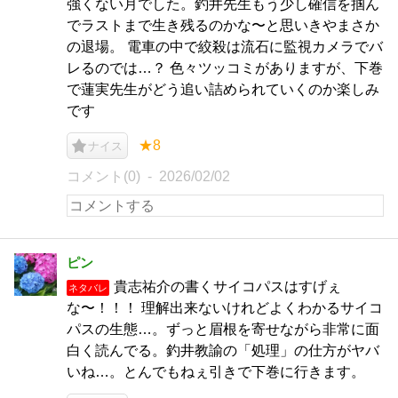
強くない月でした。釣井先生もう少し確信を掴ん
でラストまで生き残るのかな〜と思いきやまさか
の退場。 電車の中で絞殺は流石に監視カメラでバ
レるのでは…？ 色々ツッコミがありますが、下巻
で蓮実先生がどう追い詰められていくのか楽しみ
です
★8
ナイス
コメント(0)
2026/02/02
ピン
貴志祐介の書くサイコパスはすげぇ
ネタバレ
な〜！！！ 理解出来ないけれどよくわかるサイコ
パスの生態…。ずっと眉根を寄せながら非常に面
白く読んでる。釣井教諭の「処理」の仕方がヤバ
いね…。とんでもねぇ引きで下巻に行きます。