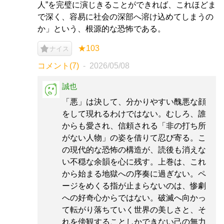
人”を完璧に演じきることができれば、これほどま
で深く、容易に社会の深部へ溶け込めてしまうの
か」という、根源的な恐怖である。
★103
ナイス
コメント(7)
2026/05/08
誠也
「悪」は決して、分かりやすい醜悪な顔
をして現れるわけではない。むしろ、誰
からも愛され、信頼される「非の打ち所
がない人物」の姿を借りて忍び寄る。こ
の現代的な恐怖の構造が、読後も消えな
い不穏な余韻を心に残す。上巻は、これ
から始まる地獄への序奏に過ぎない。ペ
ージをめくる指が止まらないのは、惨劇
への好奇心からではない。破滅へ向かっ
て転がり落ちていく世界の美しさと、そ
れを傍観することしかできない己の無力