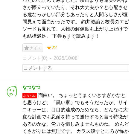
ったので読んでみました。映画よりも蓮実のやば
さが際立っていたり、それ大丈夫か？と心配させ
る危なっかしい部分もあったりと人間らしさが垣
間見えて面白かったです。 釣井教諭と校長のエピ
ソードも見れて、人物の解像度も上がり上だけで
も結構満足。 下巻もすぐ読みます！
★22
ナイス
コメント(0)
2025/10/08
なつなつ
面白い。 ちょっとうまくいきすぎかなと
ネタバレ
も思うけど、「黒い家」でもそうだったが、サイ
コキラーは。目目的達成のためなら、どんなに大
変な計画でも忍耐を持って遂行すると言う特徴が
あるのかな。労力を惜しみませんものね。 めんど
くさがりには無理です。 カラス殺すところが怖か