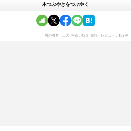
本つぶやきをつぶやく
悪の教典 上
の
評価
42
％
感想・レビュー
109
件