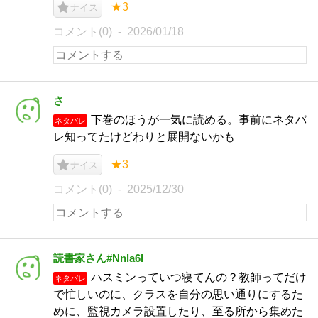
★3
ナイス
コメント(0)
2026/01/18
さ
下巻のほうが一気に読める。事前にネタバ
ネタバレ
レ知ってたけどわりと展開ないかも
★3
ナイス
コメント(0)
2025/12/30
読書家さん#Nnla6l
ハスミンっていつ寝てんの？教師ってだけ
ネタバレ
で忙しいのに、クラスを自分の思い通りにするた
めに、監視カメラ設置したり、至る所から集めた