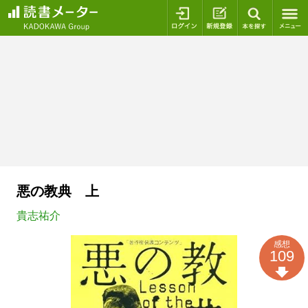
ログイン
新規登録
本を探
悪の教典 上
貴志祐介
感想
109