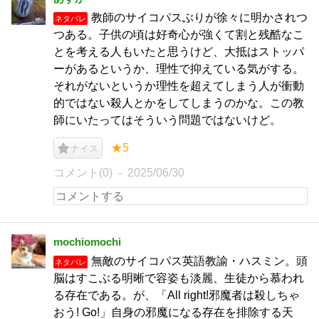
教師のサイコパスぶりが徐々に明かされつ
ネタバレ
つある。子供の頃は好奇心が強くて割と残酷なこ
とを考える人もいたと思うけど、大抵はストッパ
ーがあるというか、理性で抑えている気がする。
それがないというか理性を超えてしまう人が衝動
的ではない殺人とかをしてしまうのかな。この教
師にいたってはそういう問題ではないけど。
★5
ナイス
コメント(0)
2025/06/30
mochiomochi
無敵のサイコパス英語教諭・ハスミン。頭
ネタバレ
脳はすこぶる明晰で容姿も淡麗、生徒から慕われ
る存在である。が、「All right!邪魔者は殺しちゃ
おう! Go!」自身の邪魔になる存在を排除する天