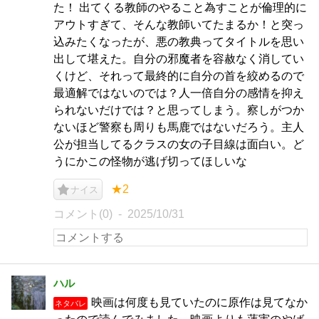
た！ 出てくる教師のやること為すことが倫理的に
アウトすぎて、そんな教師いてたまるか！と突っ
込みたくなったが、悪の教典ってタイトルを思い
出して堪えた。自分の邪魔者を容赦なく消してい
くけど、それって最終的に自分の首を絞めるので
最適解ではないのでは？人一倍自分の感情を抑え
られないだけでは？と思ってしまう。察しがつか
ないほど警察も周りも馬鹿ではないだろう。主人
公が担当してるクラスの女の子目線は面白い。ど
うにかこの怪物が逃げ切ってほしいな
★2
ナイス
コメント(0)
2025/10/31
ハル
映画は何度も見ていたのに原作は見てなか
ネタバレ