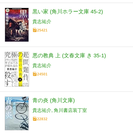
黒い家 (角川ホラー文庫 45-2)
貴志祐介
25421
悪の教典 上 (文春文庫 き 35-1)
貴志祐介
24501
青の炎 (角川文庫)
貴志祐介
角川書店装丁室
22832