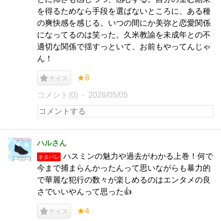
を得るためなら手段を選ばないところに、ある種
の爽快感を感じる。いつの間にか美弥と恋愛関係
になってるのは笑った。久米教諭を未成年との不
適切な関係で揺すっといて、お前もやってんじゃ
ん！
★8
ナイス
コメント(0)
2026/05/05
ハルさん
ハスミンの魅力や過去がわかる上巻！何で
ネタバレ
今まで捕まらんかったんって思いながらも暴力的
で華麗な犯行の数々が楽しめるのはエンタメの良
さでいいやんって思った👍
★4
ナイス