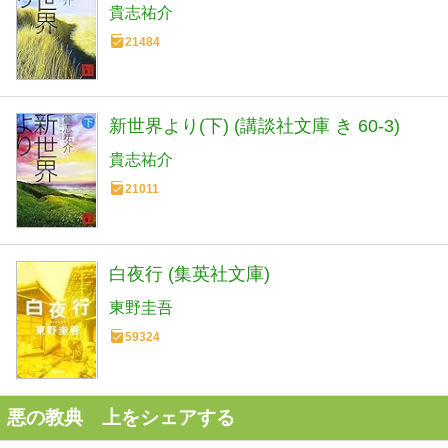
貴志祐介
21484
新世界より(下) (講談社文庫 き 60-3)
貴志祐介
21011
白夜行 (集英社文庫)
東野圭吾
59324
悪の教典 上をシェアする