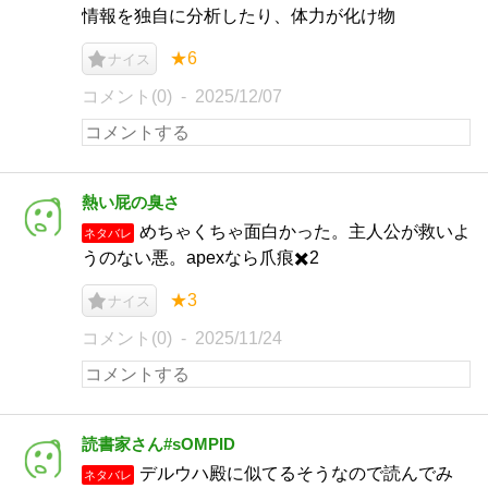
情報を独自に分析したり、体力が化け物
★6
ナイス
コメント(0)
2025/12/07
熱い屁の臭さ
めちゃくちゃ面白かった。主人公が救いよ
ネタバレ
うのない悪。apexなら爪痕✖️2
★3
ナイス
コメント(0)
2025/11/24
読書家さん#sOMPID
デルウハ殿に似てるそうなので読んでみ
ネタバレ