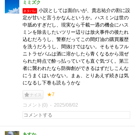
ミミズク
小説としては面白いが、貴志祐介の割に設
ネタバレ
定が甘いと言うかなんというか。ハスミンは世の
中舐めすぎだし、現実なら千載一遇の機会にハス
ミンを除去したいツリー辺りは放火事件の後たれ
込むだろうし、警察だってこの間灯油の購買履歴
を洗うだろうし、間抜けではない。そもそもフル
ニトラゼパムは酒に溶かしたら青くなるから混ぜ
られた時点で酔っ払っていても直ぐ気づく。第三
者に襲われたなら防御創ができるはずだしこんな
にうまくはいかない。まぁ、とりあえず続きは気
になるし下巻も読もうかな
★7
ナイス
コメント(0)
2025/08/02
あすか