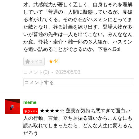
才。共感能力が著しく乏しく、自身もそれを理解
していて「普通の」人間に擬態しているが、見破
る者が出てくる。その存在がハスミンにとってま
た敵となり、葬る計画を練り出す。登場人物が多
いが普通の先生は一人も出てこない。みんななん
か変。怜花・圭介・雄一郎の３人組が、ハスミン
を追い詰めることができるのか。下巻へGo!
★44
ナイス
コメント(0)
2025/05/03
meme
★★★★☆ 蓮実が気持ち悪すぎて面白い
ネタバレ
人の行動、言葉、立ち居振る舞いからこんなにも
読み取れてしまったなら、どんな人生に変わるん
だろう