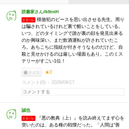
読書家さん#k9tntH
模倣犯のピースを思い出させる先生。周り
ネタバレ
は騙されているけれど裏で酷いことをしている。
いつ、どのタイミングで誰が裏の顔を発見出来る
のか興味深い。まだ飲酒運転が許されていたこ
ろ。あちこちに指紋が付きそうなものだけど、自
殺と見せかけるのは厳しい場面もあり。このミス
テリーがすごい1位！
★2
ナイス
コメント(0)
2026/06/17
誠也
『悪の教典（上）』を読み終えてまず心を
ネタバレ
突いたのは、ある種の戦慄だった。「人間は“善