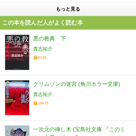
もっと見る
この本を読んだ人がよく読む本
悪の教典 下
貴志祐介
9136
クリムゾンの迷宮 (角川ホラー文庫)
貴志祐介
18675
一次元の挿し木 (宝島社文庫 『このミ