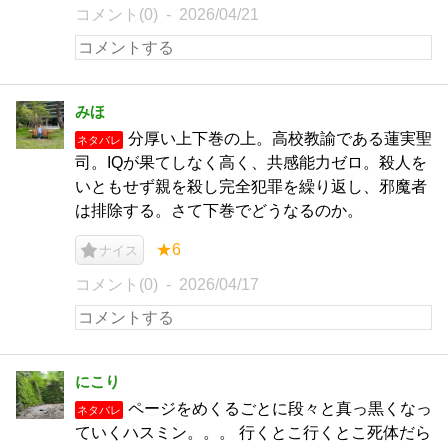
コメント(0)
2026/04/21
みほ
分厚い上下巻の上。高校教諭である蓮実聖
ネタバレ
司。IQが果てしなく高く、共感能力ゼロ。殺人を
いともせず親を殺し完全犯罪を繰り返し、邪魔者
は排除する。さて下巻でどうなるのか。
★6
ナイス
コメント(0)
2026/04/17
にこり
ページをめくるごとに段々と真っ黒くなっ
ネタバレ
ていくハスミン。。。 行くとこ行くとこ死体だら