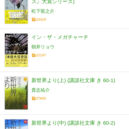
ス』大賞シリーズ)
松下龍之介
23419
イン・ザ・メガチャーチ
朝井リョウ
22147
新世界より(上) (講談社文庫 き 60-1)
貴志祐介
27805
新世界より(中) (講談社文庫 き 60-2)