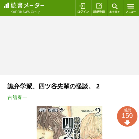
ログイン
新規登録
本を探
詭弁学派、四ツ谷先輩の怪談。 2
古舘春一
感想
159