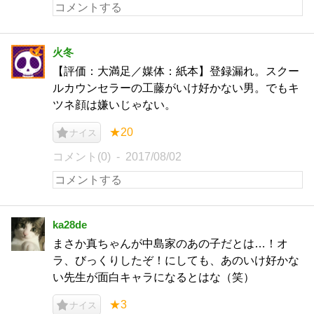
火冬
【評価：大満足／媒体：紙本】登録漏れ。スクー
ルカウンセラーの工藤がいけ好かない男。でもキ
ツネ顔は嫌いじゃない。
★20
ナイス
コメント(0)
2017/08/02
ka28de
まさか真ちゃんが中島家のあの子だとは…！オ
ラ、びっくりしたぞ！にしても、あのいけ好かな
い先生が面白キャラになるとはな（笑）
★3
ナイス