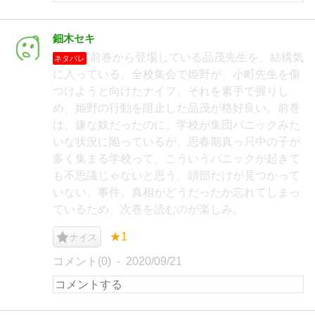
鈿木セキ
前巻から登場している品茂先生を、結構気
ネタバレ
に入っている。全校集会で姫野が、小町先生を傷
つけようと向けたナイフ。それを素手で握りし
め、姫野の行動を阻止した品茂が格好良い。前巻
は、嫌な奴だったのに。学校が集団パニックみた
いな状況に陥っているが、思春期真っ只中の子が
多く集まる学校って、こういうパニックが起きて
も不思議じゃないと思う。頭部だけが見つかって
いない、事件。真相がどうだったか忘れてしまっ
ているため、次巻を読むのが楽しみ。
★1
ナイス
コメント(0)
2020/09/21