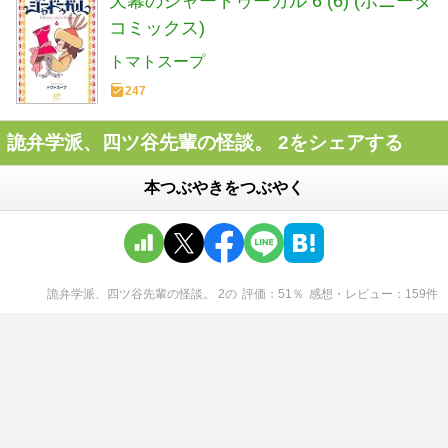
天幕のジャードゥーガル 6 (6) (ボニータ
コミックス)
トマトスープ
247
詭弁学派、四ツ谷先輩の怪談。 2をシェアする
本つぶやきをつぶやく
詭弁学派、四ツ谷先輩の怪談。 2
の
評価
51
％
感想・レビュー
159
件