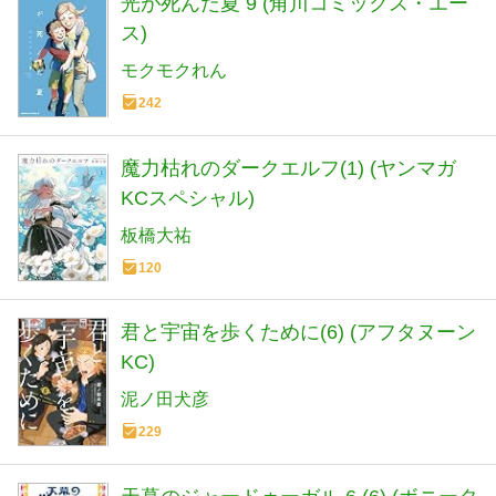
光が死んだ夏 9 (角川コミックス・エー
ス)
モクモクれん
242
魔力枯れのダークエルフ(1) (ヤンマガ
KCスペシャル)
板橋大祐
120
君と宇宙を歩くために(6) (アフタヌーン
KC)
泥ノ田犬彦
229