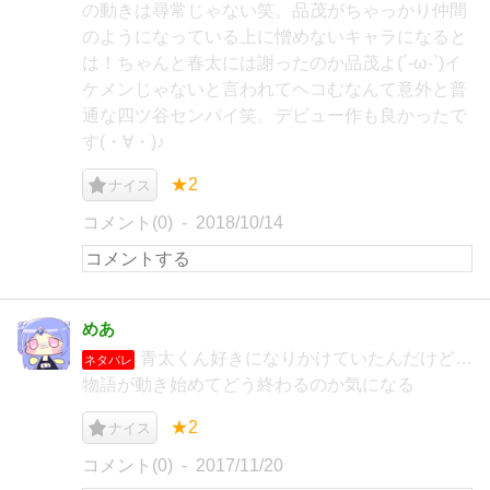
の動きは尋常じゃない笑。品茂がちゃっかり仲間
のようになっている上に憎めないキャラになると
は！ちゃんと春太には謝ったのか品茂よ(´-ω-`)イ
ケメンじゃないと言われてヘコむなんて意外と普
通な四ツ谷センパイ笑。デビュー作も良かったで
す(・∀・)♪
★2
ナイス
コメント(0)
2018/10/14
めあ
青太くん好きになりかけていたんだけど…
ネタバレ
物語が動き始めてどう終わるのか気になる
★2
ナイス
コメント(0)
2017/11/20