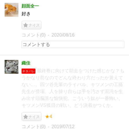
顔面全一
好き
ナイス
コメント(0)
2020/08/16
織佳
最終巻に向けて助走をつけた感じかな？も
ネタバレ
うかなり前なのでどんな終わり方だったか覚えて
ない…。四ツ谷先輩のライバル、キツメンの工藤
先生が登場。人を操り自らは手を汚さず混沌を生
み出す頭脳派な愉快犯。こういう奴が一番怖い。
キツメンVS狐目の戦い、どう決着がつくか。
★4
ナイス
コメント(0)
2019/07/12