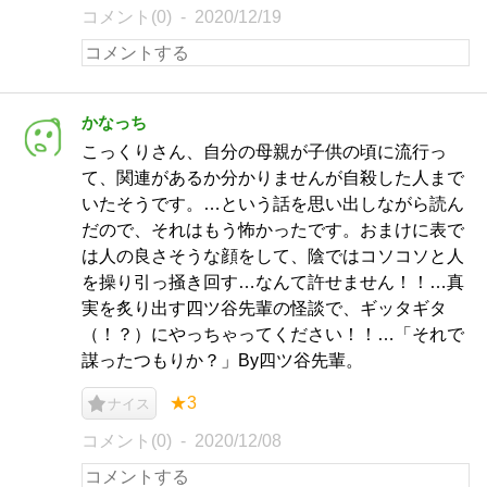
コメント(0)
2020/12/19
かなっち
こっくりさん、自分の母親が子供の頃に流行っ
て、関連があるか分かりませんが自殺した人まで
いたそうです。…という話を思い出しながら読ん
だので、それはもう怖かったです。おまけに表で
は人の良さそうな顔をして、陰ではコソコソと人
を操り引っ掻き回す…なんて許せません！！…真
実を炙り出す四ツ谷先輩の怪談で、ギッタギタ
（！？）にやっちゃってください！！…「それで
謀ったつもりか？」By四ツ谷先輩。
★3
ナイス
コメント(0)
2020/12/08