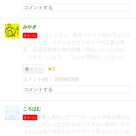
みやぎ
こっくりさん。鳥居マークと机の下はゾク
ネタバレ
ッとしたな。スクールカウンセラーの工藤が黒
幕。品茂先生前の巻の印象『死ね』だったのが
『うぜえ』になり、『なんか間抜け』になった。
★3
ナイス
コメント(0)
2019/02/08
ころはむ
2巻も面白い(*^▽^*)やっぱり学校が舞台な
ネタバレ
らこっくりさんは欠かせないですねー髪切りヨウ
コさんは真の演技力がアカデミー賞ものだなーあ