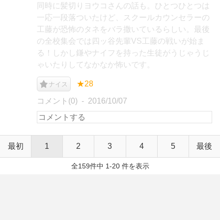
同時に髪切りヨウコさんの話も。ひとつひとつは
一応一段落ついたけど、スクールカウンセラーの
工藤が恐怖のタネをバラ撒いているらしい。最後
の全校集会では四ッ谷先輩VS工藤の戦いが始ま
る！しかし鎌やナイフを持った生徒がうじゃうじ
ゃいたりしてなかなか怖いです。
★28
ナイス
コメント(0)
2016/10/07
最初
1
2
3
4
5
最後
全159件中 1-20 件を表示