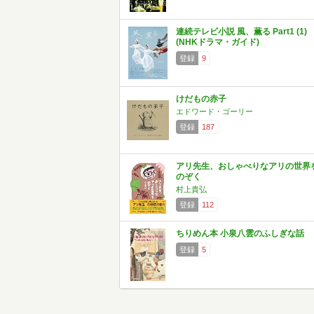
連続テレビ小説 風、薫る Part1 (1)
(NHKドラマ・ガイド)
登録
9
けだもの赤子
エドワード・ゴーリー
登録
187
アリ先生、おしゃべりなアリの世界
のぞく
村上貴弘
登録
112
ちりめん本 小泉八雲のふしぎな話
登録
5