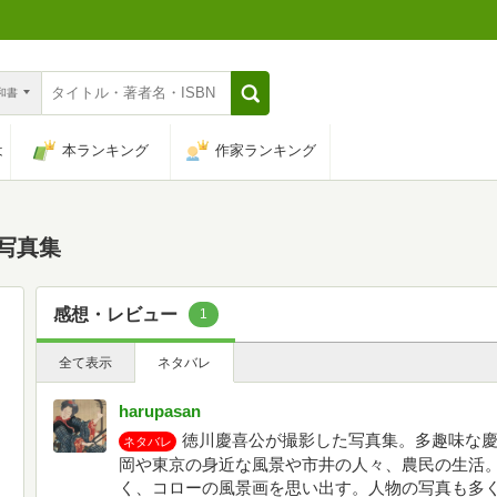
n和書
は
本ランキング
作家ランキング
写真集
感想・レビュー
1
全て表示
ネタバレ
harupasan
徳川慶喜公が撮影した写真集。多趣味な
ネタバレ
岡や東京の身近な風景や市井の人々、農民の生活
く、コローの風景画を思い出す。人物の写真も多