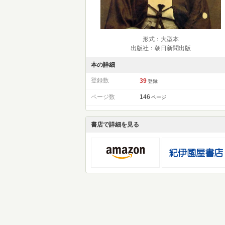
形式：大型本
出版社：朝日新聞出版
本の詳細
登録数
39
登録
ページ数
146
ページ
書店で詳細を見る