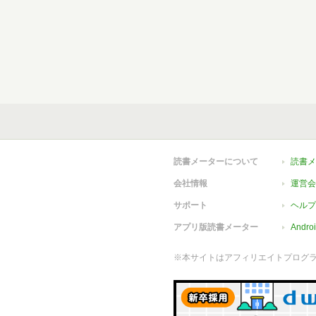
読書メーターについて
読書メ
会社情報
運営会
サポート
ヘルプ
アプリ版読書メーター
Andr
※本サイトはアフィリエイトプログ