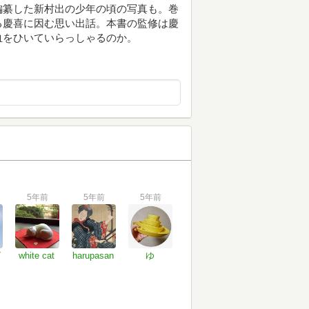
編纂した新村出の少年の頃の写真も。巻
る慶喜に因む思い出話。本書の監修は慶
血をひいていらっしゃるのか。
5年前
5年前
5年前
7
white cat
harupasan
ゆ