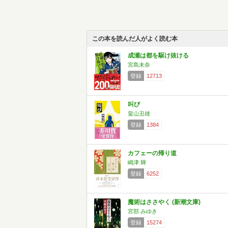
この本を読んだ人がよく読む本
成瀬は都を駆け抜ける
宮島未奈
登録
12713
叫び
畠山丑雄
登録
1384
カフェーの帰り道
嶋津 輝
登録
6252
魔術はささやく (新潮文庫)
宮部 みゆき
登録
15274