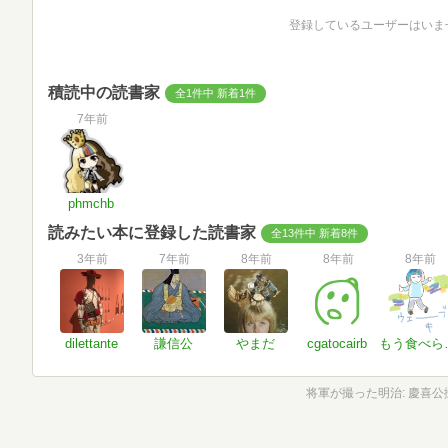
登録しているユーザーはいま
積読中の読書家
全1件中 新着1件
7年前
phmchb
読みたい本に登録した読書家
全13件中 新着8件
3年前
7年前
8年前
8年前
8年前
dilettante
謙信公
やまだ
cgatocairb
もう
将軍が撮った明治: 慶喜