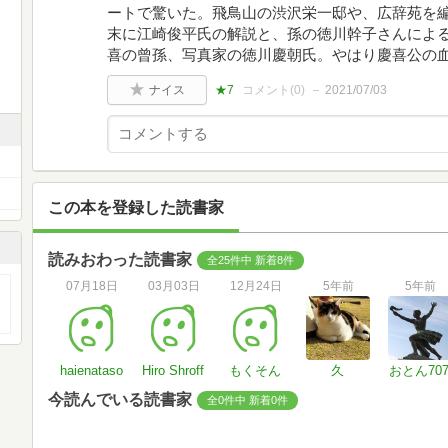
ートで驚いた。飛鳥山の渋沢栄一邸や、広辞苑を
末に江崎俊平氏の解説と、孫の徳川幹子さんによ
喜の曾孫、写真家の徳川慶朝氏。やはり慶喜公の
ナイス
★7
コメント(
0
)
2021/07/03
この本を登録した読書家
読みおわった読書家
全25件中 新着8件
07月18日
03月03日
12月24日
5年前
5年前
haienataso
Hiro Shroff
もくそん
久
おとん70
今読んでいる読書家
全0件中 新着0件