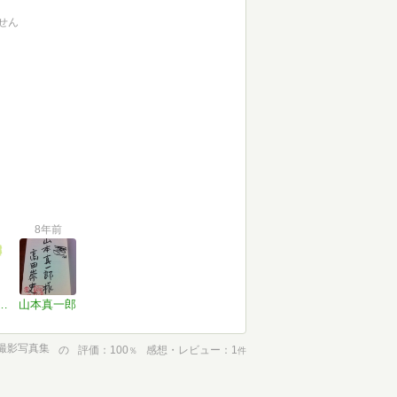
せん
8年前
食べられないよ
山本真一郎
公撮影写真集
の
評価
100
感想・レビュー
1
％
件