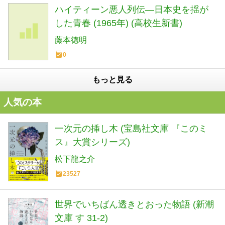
ハイティーン悪人列伝―日本史を揺が
した青春 (1965年) (高校生新書)
藤本徳明
0
もっと見る
人気の本
一次元の挿し木 (宝島社文庫 『このミ
ス』大賞シリーズ)
松下龍之介
23527
世界でいちばん透きとおった物語 (新潮
文庫 す 31-2)