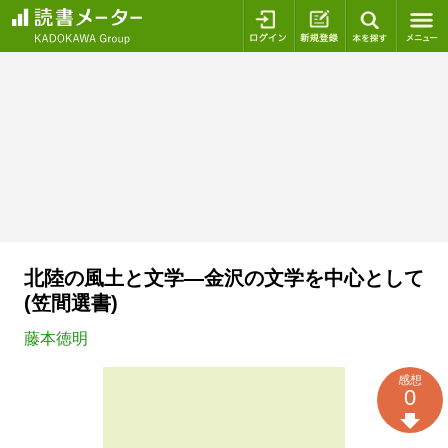
ログイン
新規登録
本を探
北陸の風土と文学―金沢の文学を中心として
(笠間選書)
藤本徳明
感想
0