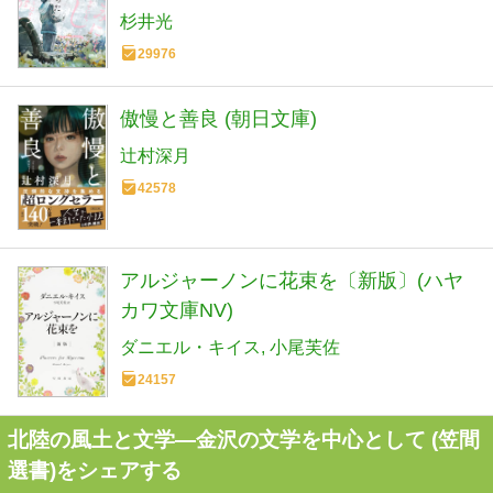
杉井光
29976
傲慢と善良 (朝日文庫)
辻村深月
42578
アルジャーノンに花束を〔新版〕(ハヤ
カワ文庫NV)
ダニエル・キイス
小尾芙佐
24157
北陸の風土と文学―金沢の文学を中心として (笠間
選書)をシェアする