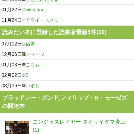
01月22日
wisteriac
11月24日
アライ・スメシー
読みたい本に登録した読書家最新5件(30)
07月12日
宿薺
12月06日
ジョージ
01月03日
ころも
02月02日
S
08月06日
いすと
ブラッドレー・ボンド,フィリップ・N・モーゼズ
の関連本
ニンジャスレイヤー ネオサイタマ炎上
(1)