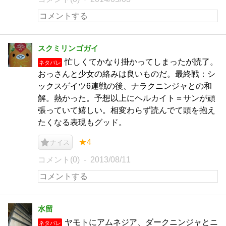
スクミリンゴガイ
忙しくてかなり掛かってしまったが読了。
ネタバレ
おっさんと少女の絡みは良いものだ。最終戦：シ
ックスゲイツ6連戦の後、ナラクニンジャとの和
解。熱かった。予想以上にヘルカイト＝サンが頑
張っていて嬉しい。相変わらず読んでて頭を抱え
たくなる表現もグッド。
★4
ナイス
コメント(0)
2013/08/11
水留
ヤモトにアムネジア、ダークニンジャとニ
ネタバレ