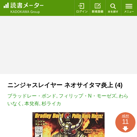
ログイン
新規登録
本を探
ニンジャスレイヤー ネオサイタマ炎上 (4)
ブラッドレー・ボンド
,
フィリップ・N・モーゼズ
,
わら
いなく
,
本兌有
,
杉ライカ
感想
11