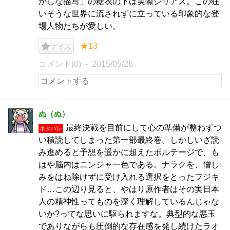
かしな描写」の糖衣の下は実際シリアス。この狂
いそうな世界に流されずに立っている印象的な登
場人物たちが愛しい。
★13
ナイス
コメント(0)
2015/05/26
ぬ（ぬ）
最終決戦を目前にして心の準備が整わずつ
ネタバレ
い積読してしまった第一部最終巻。しかしいざ読
み進めると予想を遥かに超えたボルテージで、も
はや脳内はニンジャ一色である。ナラクを、憎し
みをはね除けずに受け入れる選択をとったフジキ
ド…この辺り見ると、やはり原作者はその実日本
人の精神性ってものを深く理解しているんじゃな
いか?ってな思いに駆られますな。典型的な悪玉
でありながらも圧倒的な存在感を発し続けたラオ