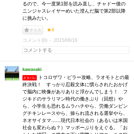
るので、今一度第1部を読み直し、チャドー後の
ニンジャスレイヤーめいた澄んだ脳で第2部以降
に挑みたい。
★4
ナイス
コメント(0)
2015/06/16
kawasaki
トコロザワ・ピラー攻略、ラオモトとの最
ネタバレ
終決戦！ すっかり忍殺文体に慣らされたおかげ
で脳内に映像がありありと浮かんでしまう！ フ
ジキドのサラリマン時代の働きぶり（回想）や
ら、小学生も恐れるムラハチやら、労働ダンピン
グチキンレースやら、操られ流される選挙やら、
ネオサイタマ……現代日本社会の（あるいは米国
社会も変わらぬ？）マッポーぶりをえぐる。「お