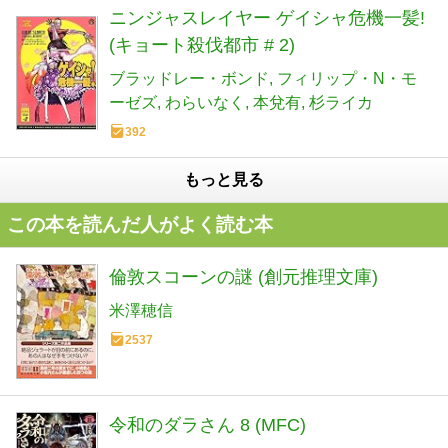
ニンジャスレイヤー ゲイシャ危機一髪!
(キョート殺伐都市 # 2)
ブラッドレー・ボンド
フィリップ・N・モ
ーゼズ
わらいなく
本兌有
杉ライカ
392
もっと見る
この本を読んだ人がよく読む本
倫敦スコーンの謎 (創元推理文庫)
米澤穂信
2537
令和のダラさん 8 (MFC)