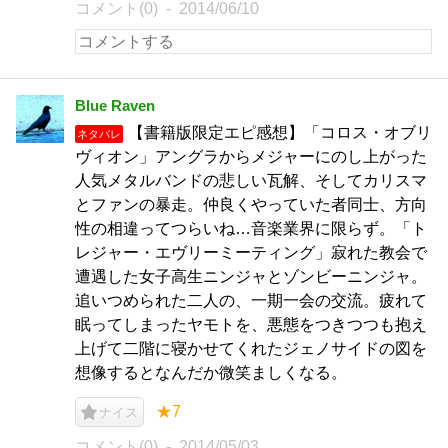
コメント(0)
2014/06/10
Blue Raven
【書籍版限定エピ感想】「コロス・オブリ
ネタバレ
ヴィオン」アングラからメジャーにのし上がった
人気メタルバンドの悲しい瓦解、そしてカリスマ
とファンの暴走。仲良くやっていた者同士、方向
性の相違ってつらいね…音楽業界に限らず。「ト
レジャー・エヴリーミーティング」寂れた教会で
遭遇した女子高生ニンジャとゾンビーニンジャ。
追いつめられた二人の、一期一会の交流。疲れて
眠ってしまったヤモトを、悪態をつきつつも抱え
上げて二階に寝かせてくれたジェノサイドの図を
想像するとなんだか微笑ましくなる。
★7
ナイス
コメント(0)
2014/05/03