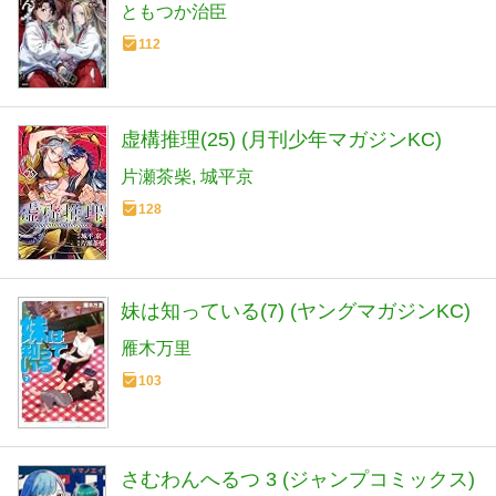
ともつか治臣
112
虚構推理(25) (月刊少年マガジンKC)
片瀬茶柴
城平京
128
妹は知っている(7) (ヤングマガジンKC)
雁木万里
103
さむわんへるつ 3 (ジャンプコミックス)