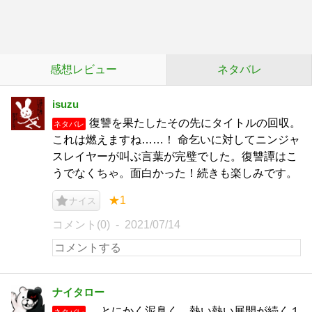
感想レビュー
ネタバレ
isuzu
復讐を果たしたその先にタイトルの回収。
ネタバレ
これは燃えますね……！ 命乞いに対してニンジャ
スレイヤーが叫ぶ言葉が完璧でした。復讐譚はこ
うでなくちゃ。面白かった！続きも楽しみです。
★1
ナイス
コメント(0)
2021/07/14
ナイタロー
とにかく泥臭く、熱い熱い展開が続く１
ネタバレ