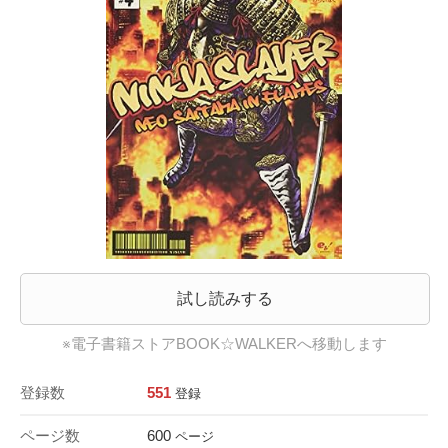
試し読みする
※電子書籍ストアBOOK☆WALKERへ移動します
登録数
551
登録
ページ数
600
ページ