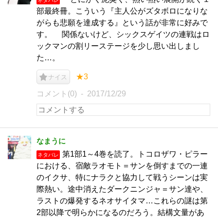
部最終冊。こういう『主人公がズタボロになりな
がらも悲願を達成する』という話が非常に好みで
す。 関係ないけど、シックスゲイツの連戦はロ
ックマンの割リーステージを少し思い出しまし
た…。
★3
ナイス
コメント(0)
2017/12/29
なまうに
第1部1～4巻を読了。トコロザワ・ピラー
ネタバレ
における、宿敵ラオモト＝サンを倒すまでの一連
のイクサ、特にナラクと協力して戦うシーンは実
際熱い。途中消えたダークニンジャ＝サン達や、
ラストの爆発するネオサイタマ…これらの謎は第
2部以降で明らかになるのだろう。結構文量があ