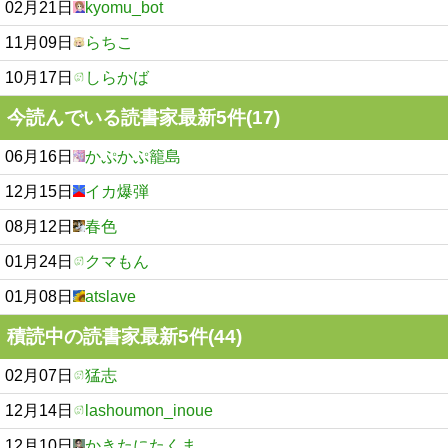
02月21日
kyomu_bot
11月09日
らちこ
10月17日
しらかば
今読んでいる読書家最新5件(17)
06月16日
かぷかぷ籠島
12月15日
イカ爆弾
08月12日
春色
01月24日
クマもん
01月08日
atslave
積読中の読書家最新5件(44)
02月07日
猛志
12月14日
lashoumon_inoue
12月10日
かきたにたくま