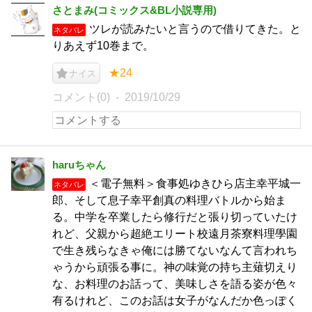
さとまみ(コミックス&BL小説専用)
ツレが読みたいと言うので借りてきた。と
ネタバレ
りあえず10巻まで。
★24
ナイス
コメント(0)
2019/10/29
haruちゃん
＜電子無料＞食事処ゆきひら店主幸平城一
ネタバレ
郎、そして息子幸平創真の料理バトルから始ま
る。中学を卒業したら修行だと張り切っていたけ
れど、父親から超絶エリート校遠月茶寮料理學園
で生き残らなきゃ俺には勝てないなんて言われち
ゃうから頑張る事に。神の味覚の持ち主薙切えり
な、お料理のお話って、美味しさを語る姿が色々
有るけれど、このお話は女子がなんだか色っぽく