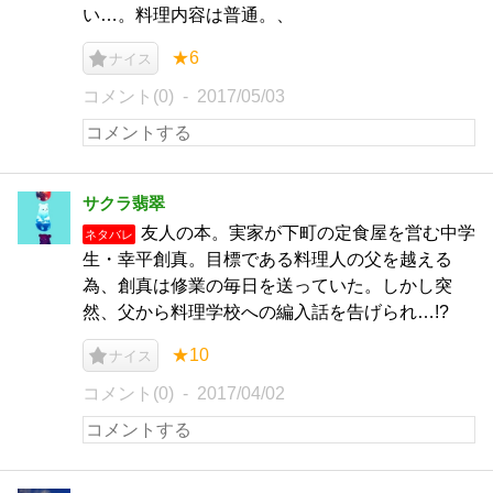
い…。料理内容は普通。、
★6
ナイス
コメント(0)
2017/05/03
サクラ翡翠
友人の本。実家が下町の定食屋を営む中学
ネタバレ
生・幸平創真。目標である料理人の父を越える
為、創真は修業の毎日を送っていた。しかし突
然、父から料理学校への編入話を告げられ…!?
★10
ナイス
コメント(0)
2017/04/02