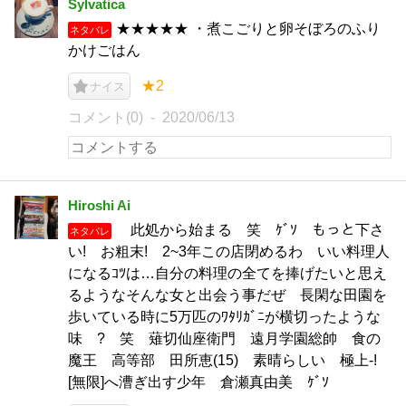
Sylvatica
★★★★★ ・煮こごりと卵そぼろのふり
ネタバレ
かけごはん
★2
ナイス
コメント(0)
2020/06/13
Hiroshi Ai
此処から始まる 笑 ｹﾞｿ もっと下さ
ネタバレ
い! お粗末! 2~3年この店閉めるわ いい料理人
になるｺﾂは…自分の料理の全てを捧げたいと思え
るようなそんな女と出会う事だぜ 長閑な田園を
歩いている時に5万匹のﾜﾀﾘｶﾞﾆが横切ったような
味 ? 笑 薙切仙座衛門 遠月学園総帥 食の
魔王 高等部 田所恵(15) 素晴らしい 極上-!
[無限]へ漕ぎ出す少年 倉瀬真由美 ｹﾞｿ