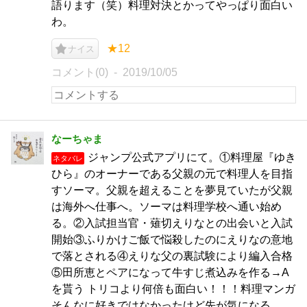
語ります（笑）料理対決とかってやっぱり面白い
わ。
★12
ナイス
コメント(0)
2019/10/05
なーちゃま
ジャンプ公式アプリにて。①料理屋『ゆき
ネタバレ
ひら』のオーナーである父親の元で料理人を目指
すソーマ。父親を超えることを夢見ていたが父親
は海外へ仕事へ。ソーマは料理学校へ通い始め
る。②入試担当官・薙切えりなとの出会いと入試
開始③ふりかけご飯で悩殺したのにえりなの意地
で落とされる④えりな父の裏試験により編入合格
⑤田所恵とペアになって牛すじ煮込みを作る→A
を貰う トリコより何倍も面白い！！！料理マンガ
そんなに好きではなかったけど先が気になる