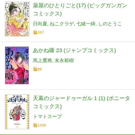
薬屋のひとりごと(17) (ビッグガンガン
コミックス)
日向夏
ねこクラゲ
七緒一綺
しのとうこ
307
あかね噺 23 (ジャンプコミックス)
馬上鷹将
末永裕樹
98
天幕のジャードゥーガル 1 (1) (ボニータ
コミックス)
トマトスープ
1436