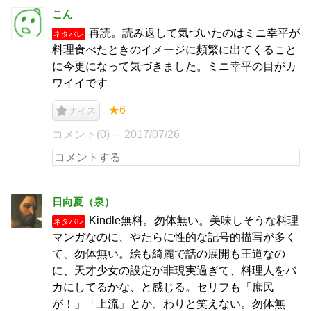
こん
再読。読み返して気づいたのはミニ幸平が
ネタバレ
料理食べたときのイメージに頻繁に出てくること
に今更になって気づきました。ミニ幸平の目がカ
ワイイです
★6
ナイス
コメント(0)
2017/07/26
日向夏（泉）
Kindle無料。勿体無い。美味しそうな料理
ネタバレ
マンガなのに、やたらに性的な記号的描写が多く
て、勿体無い。絵も綺麗で話の展開も王道なの
に、天才少女の設定が非現実過ぎて、料理人をバ
カにしてるかな、と感じる。セリフも「庶民
が！」「上流」とか、わりと笑えない。勿体無