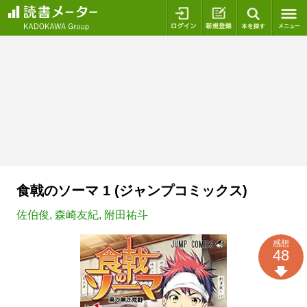
ログイン
新規登録
本を探
食戟のソーマ 1 (ジャンプコミックス)
佐伯俊
,
森崎友紀
,
附田祐斗
感想
48