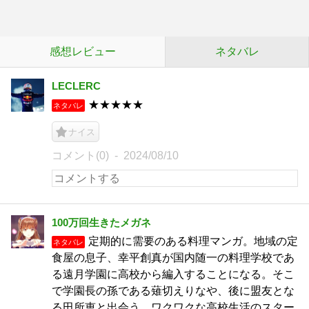
感想レビュー
ネタバレ
LECLERC
★★★★★
ネタバレ
ナイス
コメント(0)
2024/08/10
100万回生きたメガネ
定期的に需要のある料理マンガ。地域の定
ネタバレ
食屋の息子、幸平創真が国内随一の料理学校であ
る遠月学園に高校から編入することになる。そこ
で学園長の孫である薙切えりなや、後に盟友とな
る田所恵と出会う。ワクワクな高校生活のスター