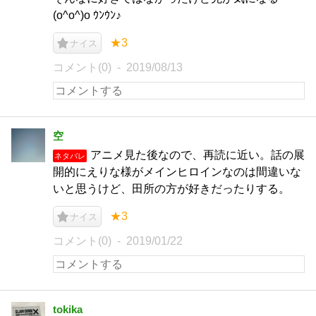
(o^o^)o ｳﾝｳﾝ♪
★3
ナイス
コメント(0)
2019/08/13
空
アニメ見た後なので、再読に近い。話の展
ネタバレ
開的にえりな様がメインヒロインなのは間違いな
いと思うけど、田所の方が好きだったりする。
★3
ナイス
コメント(0)
2019/01/22
tokika