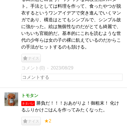
ト。手法としては料理を作って、食ったやつが脱
衣するというワンアイデアで突き進んでいくマン
ガであり、構造はとてもシンプルで、シンプル故
に強かった。絵は無個性なのだがとても綺麗で、
いちいち官能的だ。基本的にこれを読むような世
代の少年らは女の子の裸に飢えているのだからこ
の手法がヒットするのも頷ける。
ナイス
コメント(0)
2023/08/29
トモタン
勝負だ！！！おあがりよ！御粗末！ 化け
ネタバレ
るふりかけごはんを作ってみたくなった。
★2
ナイス