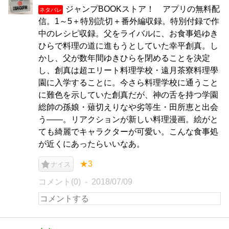
ジャンプBOOKストア！ アプリの無料配
ネタバレ
信。1～5＋特別読切＋番外編収録。特別付録で作
中のレシピ収録。父をライバルに、お食事処ゆき
ひらで料理の道に進もうとしていた幸平創真。し
かし、父が数年間ゆきひらを閉めることを決定
し、創真は超エリート料理学校・遠月茶寮料理學
園に入学することに。今さら料理学校に通うこと
に難色を示していた創真だが、神の舌を持つ学園
総帥の孫娘・薙切えりなや劣等生・田所恵と出会
う――。リアクションが新しい料理漫画。絵がと
ても綺麗でキャラクターが可愛い。こんな食事処
が近くにあったらいいなあ。
★3
ナイス
コメント(0)
2018/07/09