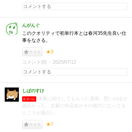
んがんぐ
このクオリティで初単行本とは春河35先生良い仕
事をなさる。
★3
ナイス
コメント(0)
2025/07/12
しばのすけ
後輩に紹介してもらった漫画。思いのほか
ネタバレ
面白かった。文豪の作品名がその能力になってる
ところが面白い。
★7
ナイス