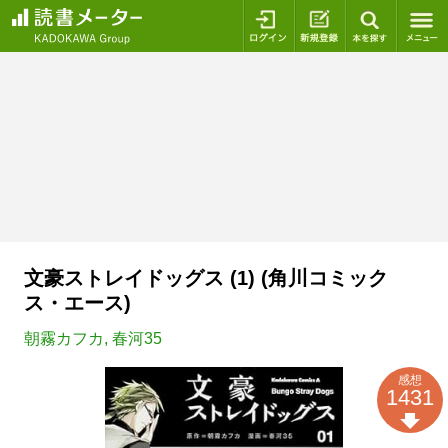
ログイン
新規登録
本を探
文豪ストレイドッグス (1) (角川コミック
ス・エース)
朝霧カフカ
,
春河35
感想
1431