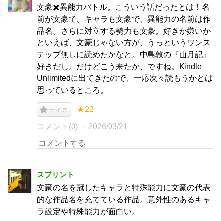
文豪✖️異能力バトル。こういう話だったとは！名
前が文豪で、キャラも文豪で、異能力の名前は作
品名。さらに対立する勢力も文豪。好きか嫌いか
といえば、文豪じゃない方が、うっというワンス
テップ無しに読めたかなと。中島敦の『山月記』
好きだし。だけどこう来たか、ですね。Kindle
Unlimitedに出てきたので、一応次々読もうかとは
思っているところ。
★22
ナイス
コメント(0)
2026/03/21
スプリント
文豪の名を冠したキャラと特殊能力に文豪の代表
的な作品名を充てている作品。意外性のあるキャ
ラ設定や特殊能力が面白い。