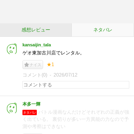
感想レビュー
ネタバレ
kansaijin_tala
ゲオ東加古川店でレンタル。
★1
ナイス
コメント(0)
2026/07/12
本多一輝
バトル漫画なんだけどそれぞれの正義が強
ネタバレ
く出ている。 裏切りが多い一方異能の力なので予
測や考察はできない