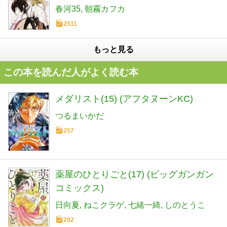
春河35
朝霧カフカ
2511
もっと見る
この本を読んだ人がよく読む本
メダリスト(15) (アフタヌーンKC)
つるまいかだ
257
薬屋のひとりごと(17) (ビッグガンガン
コミックス)
日向夏
ねこクラゲ
七緒一綺
しのとうこ
292