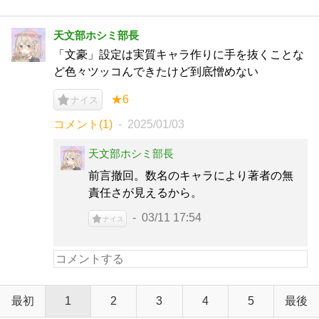
天文部ホシミ部長
「文豪」設定は実質キャラ作りに手を抜くことな
ど色々ツッコんできたけど到底憎めない
★6
ナイス
コメント(1)
2025/01/03
天文部ホシミ部長
前言撤回。数名のキャラにより著者の無
責任さが見えるから。
03/11 17:54
ナイス
最初
1
2
3
4
5
最後