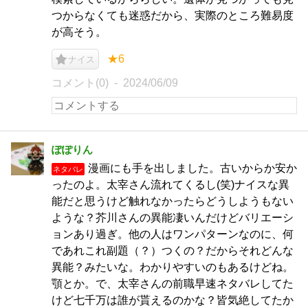
つからなくても迷惑だから、実際のところ難易度
が高そう。
★6
ナイス
コメント(0)
2024/06/09
ぽぽりん
漫画にも手を出しました。古いからか安か
ネタバレ
ったのよ。太宰さん流れてくるし(笑)ナイスな異
能だと思うけど触れなかったらどうしようもない
ような？芥川さんの異能凄いんだけどバリエーシ
ョンあり過ぎ。他の人はワンパターンなのに、何
であれこれ副題（？）つくの？だからそれどんな
異能？みたいな。わかりやすいのもあるけどね。
顎とか。で、太宰さんの前職早速ネタバレしてた
けど七千万は誰が貰えるのかな？皆気絶してたか