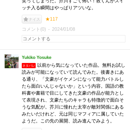
笑ってしまった。芥川すごく怖い！敦くんがスイ
ッチ入る瞬間はやっぱりアツいな。
★117
ナイス
コメント(0)
2024/01/08
Yukiko Yosuke
以前から気になっていた作品。無料お試し
ネタバレ
読みが可能になっていて読んでみた。後書きにあ
る通り、「文豪がイケメンになって能力バトルし
たら面白いんじゃないか」という内容。国語の教
科書や書籍で目にしてきた文豪の作品が能力とし
て表現され、文豪たちのキャラも特徴的で面白そ
うな気配が。芥川に憧れた太宰が敵対関係にある
みたいだけれど、元は同じマフィアに属していた
ようだ。この先の展開、読み進んでみよう。