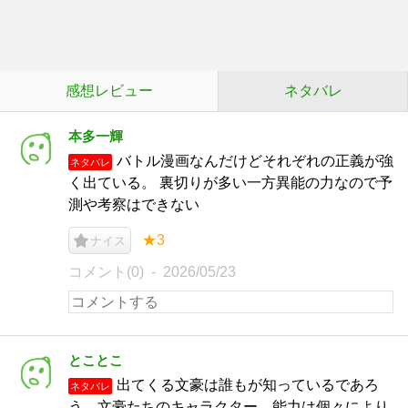
感想レビュー
ネタバレ
本多一輝
バトル漫画なんだけどそれぞれの正義が強
ネタバレ
く出ている。 裏切りが多い一方異能の力なので予
測や考察はできない
★3
ナイス
コメント(0)
2026/05/23
とことこ
出てくる文豪は誰もが知っているであろ
ネタバレ
う。文豪たちのキャラクター、能力は個々により