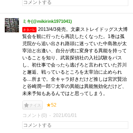
ミキ(@mikirink1971041)
2013/4/3発売。文豪ストレイドッグス大博
ネタバレ
覧会を観に行ったら再読したくなった。1巻は孤
児院から追い出され路頭に迷っていた中島敦が太
宰治と出逢い、自分が虎に変身する異能を持って
いることを知り、武装探偵社の入社試験をパス
し、初仕事で会ったら逃げろと言われていた芥川
と邂逅、戦っているところを太宰治に止められ
る…所まで。全キャラ好きだけど推しは宮沢賢治
と谷崎潤一郎♡太宰の異能は異能無効化だけど、
未来予知もあるんではと思ってしまう。
★52
ナイス
コメント(0)
2021/01/01