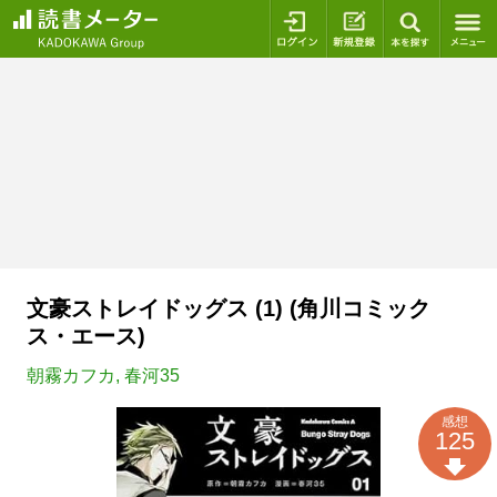
ログイン
新規登録
本を探
文豪ストレイドッグス (1) (角川コミック
ス・エース)
朝霧カフカ
,
春河35
感想
125