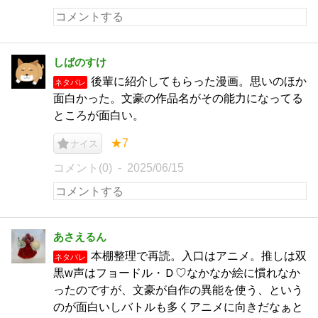
しばのすけ
後輩に紹介してもらった漫画。思いのほか
ネタバレ
面白かった。文豪の作品名がその能力になってる
ところが面白い。
★7
ナイス
コメント(0)
2025/06/15
あさえるん
本棚整理で再読。入口はアニメ。推しは双
ネタバレ
黒w声はフョードル・Ｄ♡なかなか絵に慣れなか
ったのですが、文豪が自作の異能を使う、という
のが面白いしバトルも多くアニメに向きだなぁと