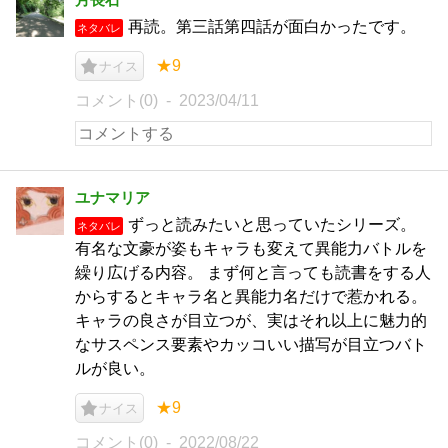
再読。第三話第四話が面白かったです。
ネタバレ
★9
ナイス
コメント(0)
2023/04/11
ユナマリア
ずっと読みたいと思っていたシリーズ。
ネタバレ
有名な文豪が姿もキャラも変えて異能力バトルを
繰り広げる内容。 まず何と言っても読書をする人
からするとキャラ名と異能力名だけで惹かれる。
キャラの良さが目立つが、実はそれ以上に魅力的
なサスペンス要素やカッコいい描写が目立つバト
ルが良い。
★9
ナイス
コメント(0)
2022/08/22