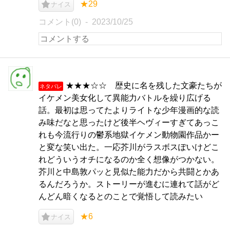
★29
ナイス
コメント(0)
2023/10/25
★★★☆☆ 歴史に名を残した文豪たちが
ネタバレ
イケメン美女化して異能力バトルを繰り広げる
話。最初は思ってたよりライトな少年漫画的な読
み味だなと思ったけど後半ヘヴィーすぎてあっこ
れも今流行りの鬱系地獄イケメン動物園作品かー
と変な笑い出た。一応芥川がラスボスぽいけどこ
れどういうオチになるのか全く想像がつかない。
芥川と中島敦パッと見似た能力だから共闘とかあ
るんだろうか。ストーリーが進むに連れて話がど
んどん暗くなるとのことで覚悟して読みたい
★6
ナイス