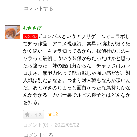
むささび
#コンパスというアプリゲームでコラボし
ネタバレ
て知っ作品。アニメ視聴済。素早い演出が細く細
かく鋭い。キャラ知ってるから、探偵社のこのキ
ャラって最初こういう関係からだったけかと思っ
たら違った。妹の腕は分からん。チャラさはカッ
コよさ。無能力化って能力戦じゃ強い感だが、対
人戦は別だよなぁ。つまり対人戦もなんか凄いん
だ。あとがきのちょっと面白かったな気持ちがな
んか分かる。カバー裏でルビの迷子とはどんなか
を知る。
★12
ナイス
コメント(0)
2022/05/02