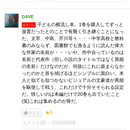
DAVE
子どもの横流し本。1巻を購入してずっと
ネタバレ
放置だったとのことで有難く引き継ぐことになっ
た。太宰、中島、芥川等々・・・中学高校と教科
書のみならず、図書館でも漁るように読んだ偉大
な作家の名前が・・・いや、作中合っているのは
名前と代表作（但し小説のタイトルではなく異能
の名前）だけなのだが、何故にこれに嵌まらなか
ったのかと首を傾げるほどシンプルに面白い。本
人と似ても似つかないビジュアルの文豪達が異能
を駆使して戦う、これだけで十分そそられる設定
だ。惜しいのは本編だけで20巻も出ていたこと
(笑)これは集めるのが骨だ。
★9
ナイス
コメント(0)
2021/02/04