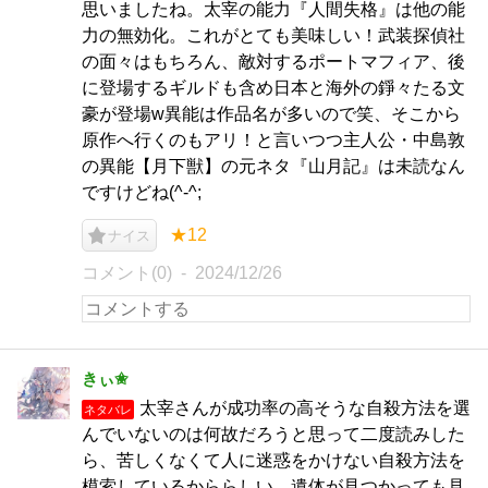
思いましたね。太宰の能力『人間失格』は他の能
力の無効化。これがとても美味しい！武装探偵社
の面々はもちろん、敵対するポートマフィア、後
に登場するギルドも含め日本と海外の錚々たる文
豪が登場w異能は作品名が多いので笑、そこから
原作へ行くのもアリ！と言いつつ主人公・中島敦
の異能【月下獣】の元ネタ『山月記』は未読なん
ですけどね(^-^;
★12
ナイス
コメント(0)
2024/12/26
きぃ✬
太宰さんが成功率の高そうな自殺方法を選
ネタバレ
んでいないのは何故だろうと思って二度読みした
ら、苦しくなくて人に迷惑をかけない自殺方法を
模索しているかららしい。遺体が見つかっても見