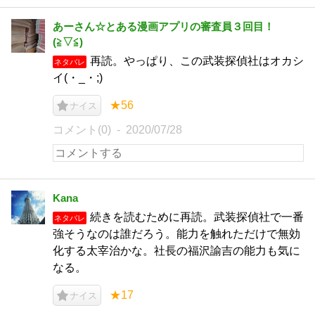
あーさん☆とある漫画アプリの審査員３回目！
(⁠≧⁠▽⁠≦⁠)
再読。やっぱり、この武装探偵社はオカシ
ネタバレ
イ(・_・;)
★56
ナイス
コメント(0)
2020/07/28
Kana
続きを読むために再読。武装探偵社で一番
ネタバレ
強そうなのは誰だろう。能力を触れただけで無効
化する太宰治かな。社長の福沢諭吉の能力も気に
なる。
★17
ナイス