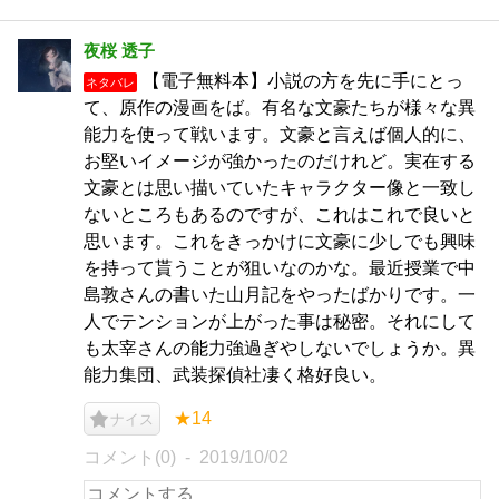
夜桜 透子
【電子無料本】小説の方を先に手にとっ
ネタバレ
て、原作の漫画をば。有名な文豪たちが様々な異
能力を使って戦います。文豪と言えば個人的に、
お堅いイメージが強かったのだけれど。実在する
文豪とは思い描いていたキャラクター像と一致し
ないところもあるのですが、これはこれで良いと
思います。これをきっかけに文豪に少しでも興味
を持って貰うことが狙いなのかな。最近授業で中
島敦さんの書いた山月記をやったばかりです。一
人でテンションが上がった事は秘密。それにして
も太宰さんの能力強過ぎやしないでしょうか。異
能力集団、武装探偵社凄く格好良い。
★14
ナイス
コメント(0)
2019/10/02