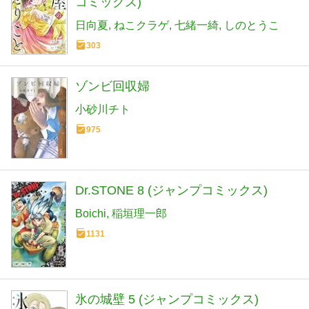
コミックス)
日向夏
ねこクラゲ
七緒一綺
しのとうこ
303
ゾンビ回収婦
小砂川チト
975
Dr.STONE 8 (ジャンプコミックス)
Boichi
稲垣理一郎
1131
氷の城壁 5 (ジャンプコミックス)