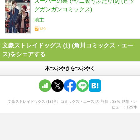
スーパーの裏でヤニ吸うふたり(9) (ビッ
グガンガンコミックス)
地主
129
文豪ストレイドッグス (1) (角川コミックス・エー
ス)をシェアする
本つぶやきをつぶやく
文豪ストレイドッグス (1) (角川コミックス・エース)
の
評価
33
％
感想・レ
ビュー
125
件