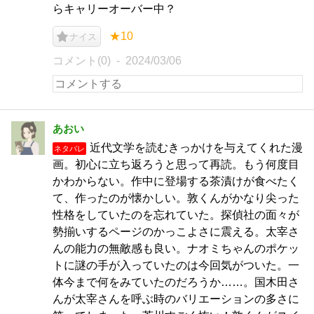
らキャリーオーバー中？
★10
ナイス
コメント(0)
2024/03/06
あおい
近代文学を読むきっかけを与えてくれた漫
ネタバレ
画。初心に立ち返ろうと思って再読。もう何度目
かわからない。作中に登場する茶漬けが食べたく
て、作ったのが懐かしい。敦くんがかなり尖った
性格をしていたのを忘れていた。探偵社の面々が
勢揃いするページのかっこよさに震える。太宰さ
んの能力の無敵感も良い。ナオミちゃんのポケッ
トに謎の手が入っていたのは今回気がついた。一
体今まで何をみていたのだろうか……。国木田さ
んが太宰さんを呼ぶ時のバリエーションの多さに