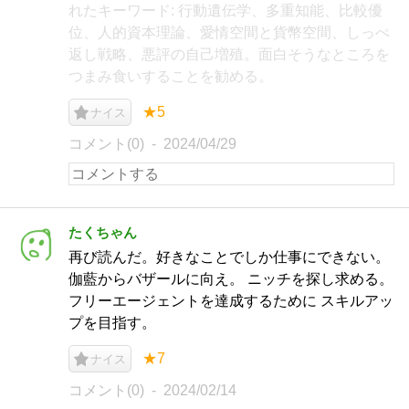
れたキーワード: 行動遺伝学、多重知能、比較優
位、人的資本理論、愛情空間と貨幣空間、しっぺ
返し戦略、悪評の自己増殖。面白そうなところを
つまみ食いすることを勧める。
★5
ナイス
コメント(0)
2024/04/29
たくちゃん
再び読んだ。好きなことでしか仕事にできない。
伽藍からバザールに向え。 ニッチを探し求める。
フリーエージェントを達成するために スキルアッ
プを目指す。
★7
ナイス
コメント(0)
2024/02/14