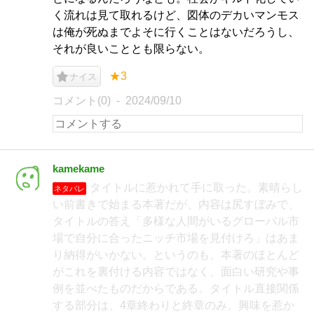
く流れは見て取れるけど、図体のデカいマンモス
は俺が死ぬまでよそに行くことはないだろうし、
それが良いこととも限らない。
★3
ナイス
コメント(0)
2024/09/10
kamekame
タイトルに惹かれて手に取った。素晴らし
ネタバレ
い前書きで始まる本著だが、内容は尻すぼみで、
タイトルの答え「多様な人間がいるグローバル市
場で自分に合ったニッチ市場を見付けろ」はあま
り納得がいかない。というのも、本著のほとんど
がこれを裏付ける内容ではなく、面白い研究や事
例を並べたものだからである。タイトル直接関係
する部分は、4章終わりと終章のみ。興味を惹か