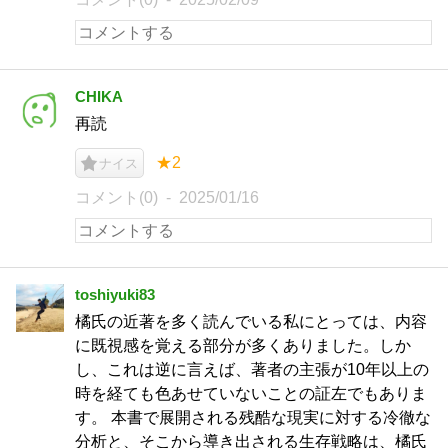
CHIKA
再読
★2
ナイス
コメント(0)
2025/01/16
toshiyuki83
橘氏の近著を多く読んでいる私にとっては、内容
に既視感を覚える部分が多くありました。しか
し、これは逆に言えば、著者の主張が10年以上の
時を経ても色あせていないことの証左でもありま
す。 本書で展開される残酷な現実に対する冷徹な
分析と、そこから導き出される生存戦略は、橘氏