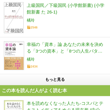
上級国民／下級国民 (小学館新書) (小学
館新書 た 26-1)
橘玲
2546
幸福の「資本」論 あなたの未来を決め
る「3つの資本」と「8つの人生パター
ン」
橘玲
2434
もっと見る
この本を読んだ人がよく読む本
本を読めなくなった人たち-コスパとテ