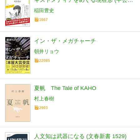
キストメディアをめぐる現在形 (中公新
書ラクレ 861)
稲田豊史
1667
イン・ザ・メガチャーチ
朝井リョウ
22085
夏帆 The Tale of KAHO
村上春樹
2903
人文知は武器になる (文春新書 1529)