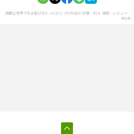
残酷な世界で生き延びるたったひとつの方法
の
評価
61
％
感想・レビュー
451
件