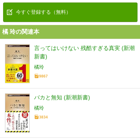
今すぐ登録する（無料）
橘 玲の関連本
言ってはいけない 残酷すぎる真実 (新潮
新書)
橘玲
9867
バカと無知 (新潮新書)
橘玲
3834