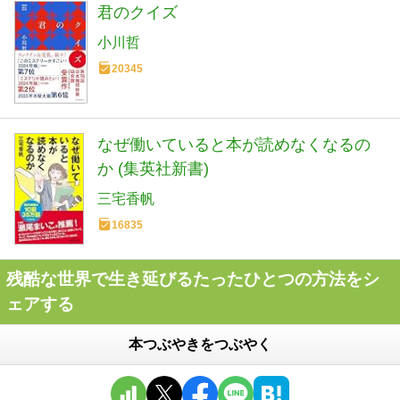
君のクイズ
小川哲
20345
なぜ働いていると本が読めなくなるの
か (集英社新書)
三宅香帆
16835
残酷な世界で生き延びるたったひとつの方法をシ
ェアする
本つぶやきをつぶやく