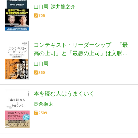
山口周
深井龍之介
705
コンテキスト・リーダーシップ 「最
高の上司」と「最悪の上司」は文脈で
決まる (光文社新書 1406)
山口周
360
本を読む人はうまくいく
長倉顕太
2509