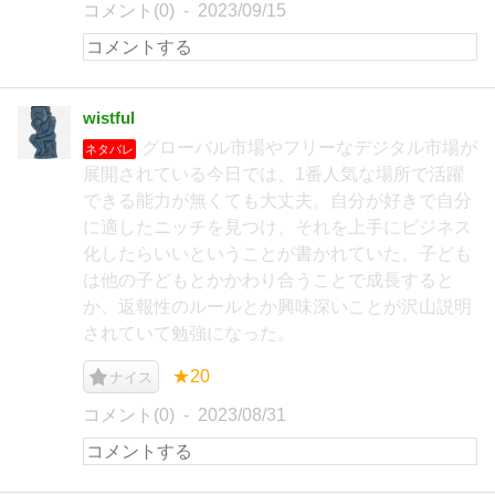
コメント(0)
2023/09/15
wistful
グローバル市場やフリーなデジタル市場が
ネタバレ
展開されている今日では、1番人気な場所で活躍
できる能力が無くても大丈夫。自分が好きで自分
に適したニッチを見つけ、それを上手にビジネス
化したらいいということが書かれていた。子ども
は他の子どもとかかわり合うことで成長すると
か、返報性のルールとか興味深いことが沢山説明
されていて勉強になった。
★20
ナイス
コメント(0)
2023/08/31