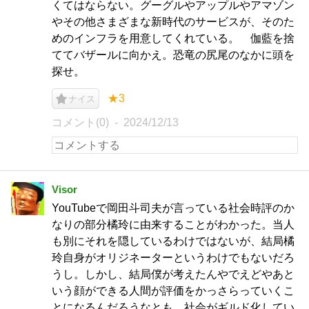
くてはならない。グーグルやアップルやアマゾン
やその他さまざまな新時代のサービスが、そのた
めのインフラを用意してくれている。 伽藍を捨
ててバザールに向かえ。恐竜の尻尾のなかに頭を
探せ。
★3
ナイス
コメント(0)
2024/12/13
Visor
YouTubeで岡田斗司夫が言っている社会時評のか
なりの部分橘玲に由来することがわかった。当人
も別にそれを隠しているわけではないが、結局橘
玲自身がオリジネーターというわけでもないだろ
うし。しかし、結局僕が考えたんやでえどやあと
いう顔ができる人間が評価をかっさらっていくこ
とになるんだろうなとも。社会がギルド化してい