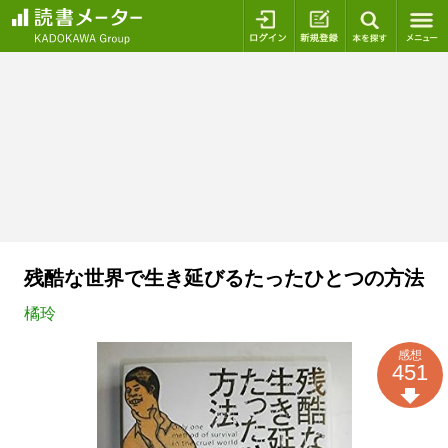
ログイン
新規登録
本を探
残酷な世界で生き延びるたったひとつの方法
橘玲
感想
451