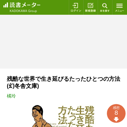
ログイン
新規登録
本を探
残酷な世界で生き延びるたったひとつの方法
(幻冬舎文庫)
橘玲
感想
8