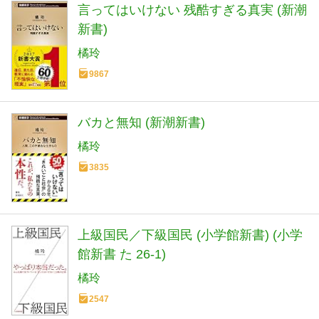
言ってはいけない 残酷すぎる真実 (新潮
新書)
橘玲
9867
バカと無知 (新潮新書)
橘玲
3835
上級国民／下級国民 (小学館新書) (小学
館新書 た 26-1)
橘玲
2547