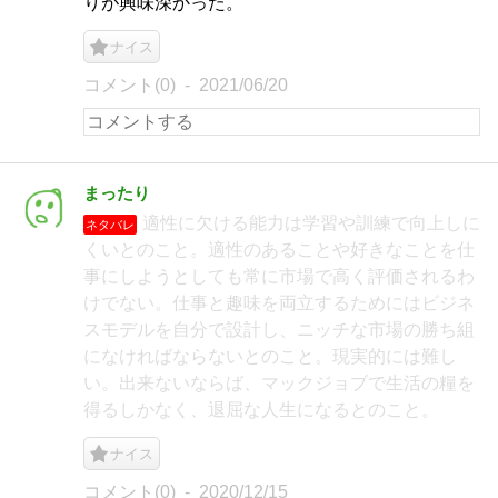
りが興味深かった。
ナイス
コメント(0)
2021/06/20
まったり
適性に欠ける能力は学習や訓練で向上しに
ネタバレ
くいとのこと。適性のあることや好きなことを仕
事にしようとしても常に市場で高く評価されるわ
けでない。仕事と趣味を両立するためにはビジネ
スモデルを自分で設計し、ニッチな市場の勝ち組
になければならないとのこと。現実的には難し
い。出来ないならば、マックジョブで生活の糧を
得るしかなく、退屈な人生になるとのこと。
ナイス
コメント(0)
2020/12/15