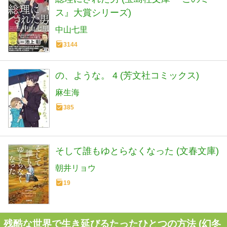
ス』大賞シリーズ)
中山七里
3144
の、ような。 4 (芳文社コミックス)
麻生海
385
そして誰もゆとらなくなった (文春文庫)
朝井リョウ
19
残酷な世界で生き延びるたったひとつの方法 (幻冬