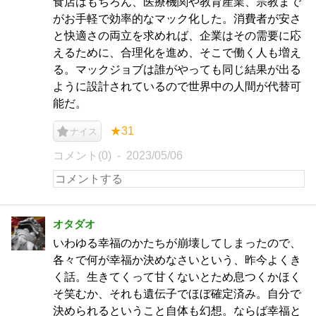
食店はもちろん、医療機関や教育産業、宗教まで
がお手軽で効率的なマック化した。消費者が安さ
と快適さの両立を求めれば、企業はその需要に応
えるために、合理化を進め、そこで働く人も増え
る。マックジョブは誰がやっても同じ結果が出る
ように設計されているので世界中の人間が代替可
能だ。
★31
ナイス
コメント(0)
2023/05/06
オタダオ
いわゆる幸福のかたちが崩壊してしまったので、
各々で何が幸福か決めなさいという、昨今よくき
く話。生きてくって甘くないとため息つくかほく
そ笑むか、それも遺伝子でほぼ確定済み。自分で
決められるということ自体も幻想。ならば幸福と