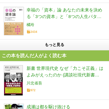
幸福の「資本」論 あなたの未来を決め
る「3つの資本」と「8つの人生パター
ン」
橘玲
2434
もっと見る
この本を読んだ人がよく読む本
新書 世界現代史 なぜ「力こそ正義」は
よみがえったのか (講談社現代新書
2798)
川北省吾
972
成瀬は都を駆け抜ける