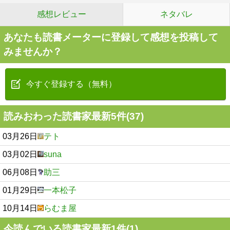
感想レビュー
ネタバレ
あなたも読書メーターに登録して感想を投稿して
みませんか？
今すぐ登録する（無料）
読みおわった読書家最新5件(37)
03月26日
テト
03月02日
suna
06月08日
助三
01月29日
一本松子
10月14日
らむま屋
今読んでいる読書家最新1件(1)