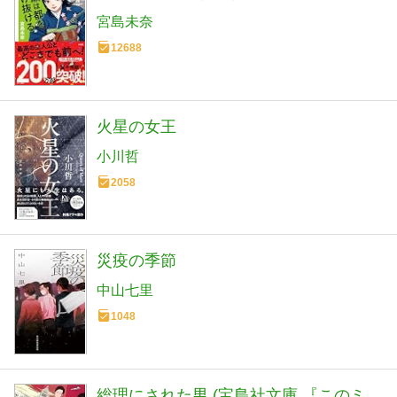
宮島未奈
12688
火星の女王
小川哲
2058
災疫の季節
中山七里
1048
総理にされた男 (宝島社文庫 『このミ