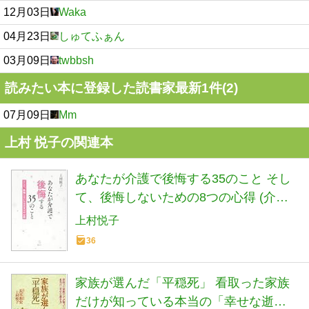
12月03日
Waka
04月23日
しゅてふぁん
03月09日
twbbsh
読みたい本に登録した読書家最新1件(2)
07月09日
Mm
上村 悦子の関連本
あなたが介護で後悔する35のこと そし
て、後悔しないための8つの心得 (介護
ライブラリー)
上村悦子
36
家族が選んだ「平穏死」 看取った家族
だけが知っている本当の「幸せな逝き