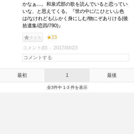
かなぁ…。和泉式部の歌を読んでいると恋ってい
いな、と思えてくる。『世の中に/こひといふ色
は/なけれども/ふかく身にしむ/物にぞありける(後
拾遺集/恋四/790)』
★23
ナイス
コメント(0)
2017/04/23
最初
1
最後
全3件中 1-3 件を表示