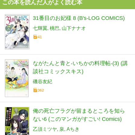
この本を読んだ人がよく読む本
31番目のお妃様 8 (B's-LOG COMICS)
七輝翼
桃巴
山下ナナオ
41
ながたんと青と-いちかの料理帖-(3) (講
談社コミックスキス)
磯谷友紀
362
俺の死亡フラグが留まるところを知ら
ない6 (このマンガがすごい! Comics)
乙須ミツヤ
泉
Aちき