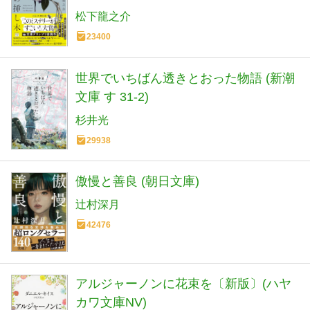
松下龍之介
23400
世界でいちばん透きとおった物語 (新潮
文庫 す 31-2)
杉井光
29938
傲慢と善良 (朝日文庫)
辻村深月
42476
アルジャーノンに花束を〔新版〕(ハヤ
カワ文庫NV)