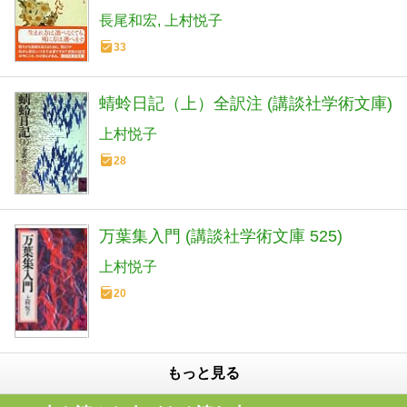
方」 (祥伝社黄金文庫)
長尾和宏
上村悦子
33
蜻蛉日記（上）全訳注 (講談社学術文庫)
上村悦子
28
万葉集入門 (講談社学術文庫 525)
上村悦子
20
もっと見る