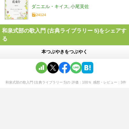
ダニエル・キイス
小尾芙佐
24124
和泉式部の歌入門 (古典ライブラリー 5)をシェアす
る
本つぶやきをつぶやく
和泉式部の歌入門 (古典ライブラリー 5)
の
評価
100
％
感想・レビュー
3
件