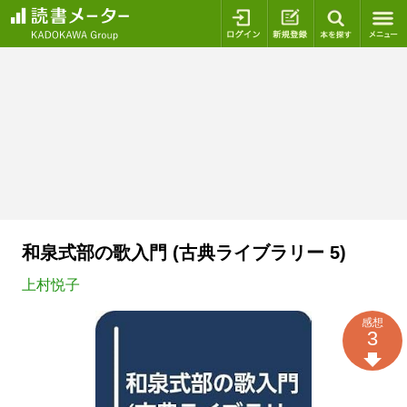
ログイン
新規登録
本を探
和泉式部の歌入門 (古典ライブラリー 5)
上村悦子
感想
3