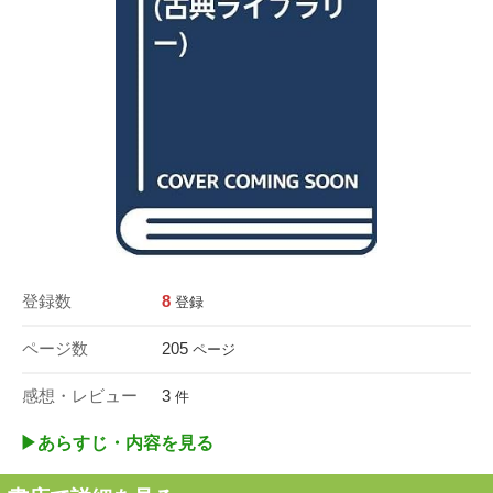
登録数
8
登録
ページ数
205
ページ
感想・レビュー
3
件
▶︎あらすじ・内容を見る