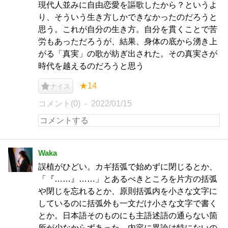
現代人並みに自由恋愛を謳歌したから？というよ
り、そういう生き方しかできなかったのだろうと
思う。これが自分の生き方。自分を貫くことで苦
労もあっただろうが、結果、身体の底から湧き上
がる「真実」の歌が紡ぎ出された。その真実さが
時代を越えるのだろうと思う
★14
ナイス
コメント(0)
2022/01/15
Waka
誤植がひどい。カギ括弧で始めずに閉じるとか、
「『……』……」とあるべきところを片方の括弧
や閉じを忘れるとか、原則括弧内を小さな文字に
しているのに括弧外も一文だけ小さな文字で書く
とか。日本語そのものにも主語述語の通らない箇
所が少なからずあった。内容に異論は特にないの