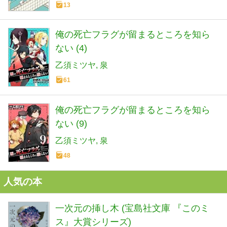
13
俺の死亡フラグが留まるところを知ら
ない (4)
乙須ミツヤ
泉
61
俺の死亡フラグが留まるところを知ら
ない (9)
乙須ミツヤ
泉
48
人気の本
一次元の挿し木 (宝島社文庫 『このミ
ス』大賞シリーズ)