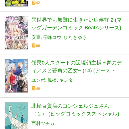
42
異世界でも無難に生きたい症候群 2 (マ
ッグガーデンコミック Beat'sシリーズ)
安泰
笹峰コウ
ひたきゆう
69
領民0人スタートの辺境領主様 ~青のデ
ィアスと蒼角の乙女~ (14) (アース・ス
ターコミックス)
ユンボ
風楼
キンタ
40
北極百貨店のコンシェルジュさん
（２） (ビッグコミックススペシャル)
西村ツチカ