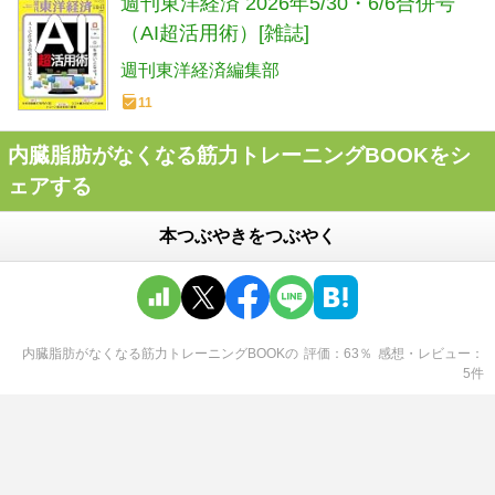
週刊東洋経済 2026年5/30・6/6合併号
（AI超活用術）[雑誌]
週刊東洋経済編集部
11
内臓脂肪がなくなる筋力トレーニングBOOKをシ
ェアする
本つぶやきをつぶやく
内臓脂肪がなくなる筋力トレーニングBOOK
の
評価
63
％
感想・レビュー
5
件