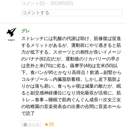
コメント(0)
2019/02/01
グレ
ストレッチには乳酸の代謝ば助け、筋修復ば促進
するメリットがあるが、運動前にやり過ぎると筋
力が低下する。スポーツとの相性が良いイメージ
のバナナ(62点)だが、運動後のリカバリーの早さ
は意外と米(70)に劣る。薩摩芋(48)は玄米(50)以
下。食パンが95とかなり高得点！飲酒→副腎から
コルチゾール→内臓脂肪蓄積。しかし皮下脂肪よ
りかは落ち易い。食っちゃ寝は減量の敵だが、眠
ると副交感神経優位になり消化吸収が活発に。筋
トレ→食事→睡眠で筋肉ぐんぐん成長↑↑次女三女
の幼稚園の音楽発表会の出番の合間に音楽ホール
で読了
★39
ナイス