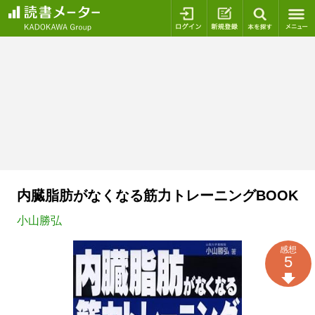
ログイン
新規登録
本を探
内臓脂肪がなくなる筋力トレーニングBOOK
小山勝弘
感想
5