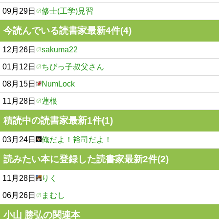
09月29日
修士(工学)見習
今読んでいる読書家最新4件(4)
12月26日
sakuma22
01月12日
ちびっ子叔父さん
08月15日
NumLock
11月28日
蓮根
積読中の読書家最新1件(1)
03月24日
俺だよ！裕司だよ！
読みたい本に登録した読書家最新2件(2)
11月28日
りく
06月26日
まむし
小山 勝弘の関連本