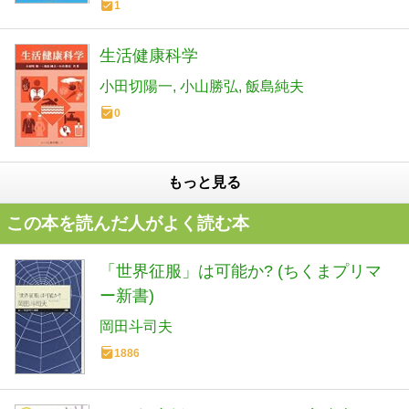
1
生活健康科学
小田切陽一
小山勝弘
飯島純夫
0
もっと見る
この本を読んだ人がよく読む本
「世界征服」は可能か? (ちくまプリマ
ー新書)
岡田斗司夫
1886