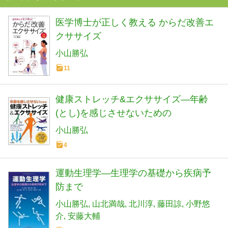
医学博士が正しく教える からだ改善エ
クササイズ
小山勝弘
11
健康ストレッチ&エクササイズ―年齢
(とし)を感じさせないための
小山勝弘
4
運動生理学―生理学の基礎から疾病予
防まで
小山勝弘
山北満哉
北川淳
藤田諒
小野悠
介
安藤大輔