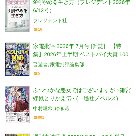
9割やめる生き方（プレジデント2026年
6/12号）
プレジデント社
16
家電批評 2026年 7月号 [雑誌] 【特
集】2026年上半期 ベストバイ大賞 100
晋遊舎
家電批評編集部
5
ふつつかな悪女ではございますが ~雛宮
蝶鼠とりかえ伝~ (一迅社ノベルス)
中村颯希
ゆき哉
801