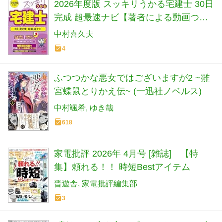
2026年度版 スッキリうかる宅建士 30日
完成 超最速ナビ【著者による動画つき/
赤シートつき/宅地建物取引士試験対策
中村喜久夫
テキスト】(TAC出版) (スッキリ宅建士
4
シリーズ)
ふつつかな悪女ではございますが2 ~雛
宮蝶鼠とりかえ伝~ (一迅社ノベルス)
中村颯希
ゆき哉
618
家電批評 2026年 4月号 [雑誌] 【特
集】頼れる！！ 時短Bestアイテム
晋遊舎
家電批評編集部
3