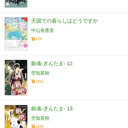
天国での暮らしはどうですか
中山有香里
535
銀魂-ぎんたま- 12
空知英秋
1811
銀魂-ぎんたま- 13
空知英秋
1663