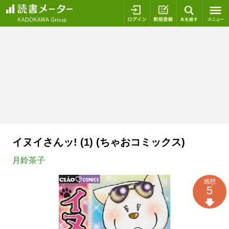
ログイン
新規登録
本を探
イヌイさんッ! (1) (ちゃおコミックス)
月鈴茶子
感想
5