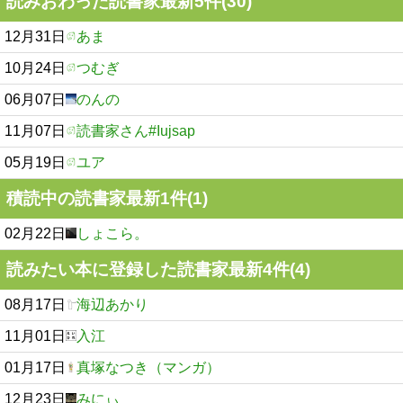
読みおわった読書家最新5件(30)
12月31日
あま
10月24日
つむぎ
06月07日
のんの
11月07日
読書家さん#Iujsap
05月19日
ユア
積読中の読書家最新1件(1)
02月22日
しょこら。
読みたい本に登録した読書家最新4件(4)
08月17日
海辺あかり
11月01日
入江
01月17日
真塚なつき（マンガ）
12月23日
みにぃ