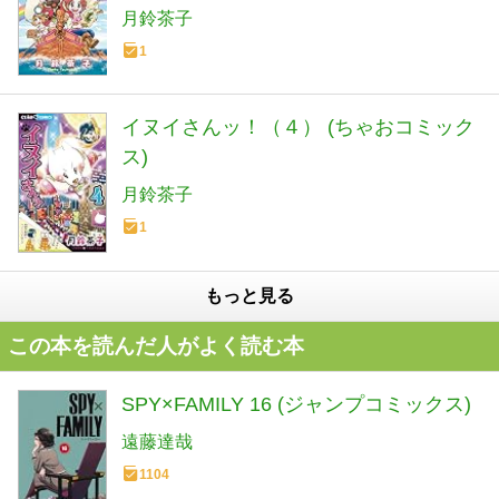
月鈴茶子
1
イヌイさんッ！（４） (ちゃおコミック
ス)
月鈴茶子
1
もっと見る
この本を読んだ人がよく読む本
SPY×FAMILY 16 (ジャンプコミックス)
遠藤達哉
1104