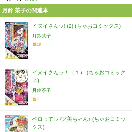
月鈴 茶子の関連本
イヌイさんッ! (2) (ちゃおコミックス)
月鈴茶子
18
イヌイさんッ！（１） (ちゃおコミック
ス)
月鈴茶子
1
ペロって! パグ美ちゃん♪ (ちゃおコミッ
クス)