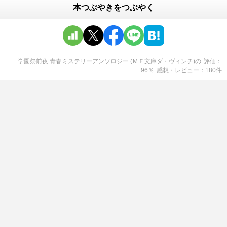
本つぶやきをつぶやく
学園祭前夜 青春ミステリーアンソロジー (ＭＦ文庫ダ・ヴィンチ)
の
評価
96
％
感想・レビュー
180
件