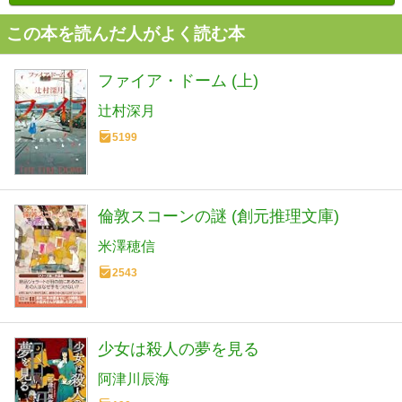
この本を読んだ人がよく読む本
ファイア・ドーム (上)
辻村深月
5199
倫敦スコーンの謎 (創元推理文庫)
米澤穂信
2543
少女は殺人の夢を見る
阿津川辰海