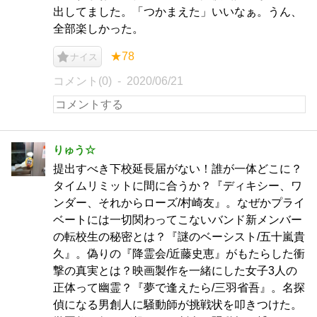
出してました。「つかまえた」いいなぁ。うん、
全部楽しかった。
★78
ナイス
コメント(0)
2020/06/21
りゅう☆
提出すべき下校延長届がない！誰が一体どこに？
タイムリミットに間に合うか？『ディキシー、ワ
ンダー、それからローズ/村崎友』。なぜかプライ
ベートには一切関わってこないバンド新メンバー
の転校生の秘密とは？『謎のベーシスト/五十嵐貴
久』。偽りの『降霊会/近藤史恵』がもたらした衝
撃の真実とは？映画製作を一緒にした女子3人の
正体って幽霊？『夢で逢えたら/三羽省吾』。名探
偵になる男創人に騒動師が挑戦状を叩きつけた。