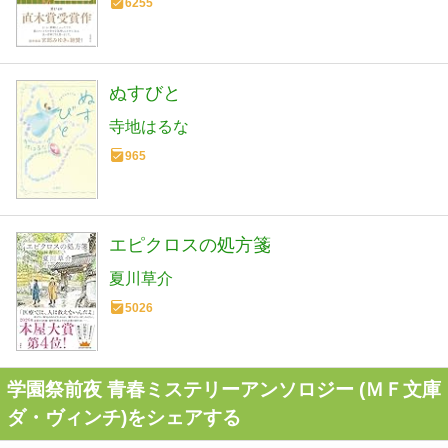
6255
ぬすびと
寺地はるな
965
エピクロスの処方箋
夏川草介
5026
学園祭前夜 青春ミステリーアンソロジー (ＭＦ文庫
ダ・ヴィンチ)をシェアする