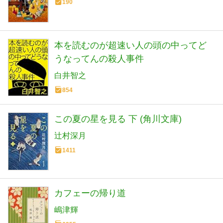
190
本を読むのが超速い人の頭の中ってど
うなってんの殺人事件
白井智之
854
この夏の星を見る 下 (角川文庫)
辻村深月
1411
カフェーの帰り道
嶋津輝