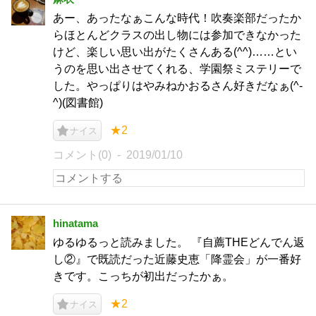
あー、あったなぁこんな時代！吹奏楽部だったか
らほとんどクラスの出し物には参加できなかった
けど、楽しい思い出がたくさんある(^^)……とい
うのを思い出させてくれる、学園祭ミステリーで
した。やっぱりはやみねかおるさん好きだなぁ(^-
^)(図書館)
★2
ナイス
コメント(0)
2019/01/10
hinatama
ゆるゆるっと読みました。 『自薦THEどんでん返
し②』で既読だった近藤史恵「降霊会」が一番好
きです。こっちが初出だったかぁ。
★2
ナイス