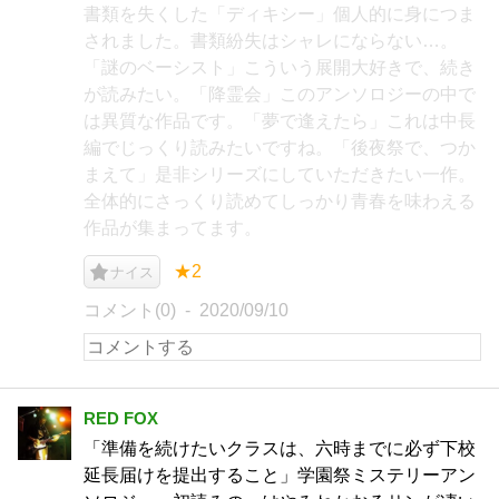
書類を失くした「ディキシー」個人的に身につま
されました。書類紛失はシャレにならない…。
「謎のベーシスト」こういう展開大好きで、続き
が読みたい。「降霊会」このアンソロジーの中で
は異質な作品です。「夢で逢えたら」これは中長
編でじっくり読みたいですね。「後夜祭で、つか
まえて」是非シリーズにしていただきたい一作。
全体的にさっくり読めてしっかり青春を味わえる
作品が集まってます。
★2
ナイス
コメント(0)
2020/09/10
RED FOX
「準備を続けたいクラスは、六時までに必ず下校
延長届けを提出すること」学園祭ミステリーアン