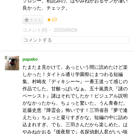
ソロジー。初読みの、はやみねかおるサンが凄い
良かった、チェック。
★10
ナイス
コメント(0)
2020/06/26
papako
たまたま見かけて。あっという間に読めたけど楽
しかった！タイトル通り学園祭にまつわる短編
集。村崎友『ディキシー〜』一番王道って感じの
作品でした。甘酸っぱいなぁ。五十嵐貴久『謎の
ベーシスト』謎はそれでしたか！ビジュアル説明
がなかったから、ちょっと驚いた。うん青春だ。
近藤史恵『降霊会』怖いです！三羽省吾『夢で逢
えたら』ちょっと凝りすぎかな。短編の中に詰め
込まれすぎ。でも、三羽さんだから楽しめた。は
やみねかおる『後夜祭で』名探偵創人君がいい味