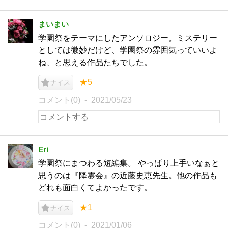
まいまい
学園祭をテーマにしたアンソロジー。ミステリー
としては微妙だけど、学園祭の雰囲気っていいよ
ね、と思える作品たちでした。
★5
ナイス
コメント(0)
2021/05/23
Eri
学園祭にまつわる短編集。 やっぱり上手いなぁと
思うのは『降霊会』の近藤史恵先生。他の作品も
どれも面白くてよかったです。
★1
ナイス
コメント(0)
2021/01/06