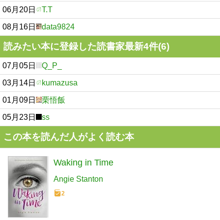
06月20日
T.T
08月16日
data9824
読みたい本に登録した読書家最新4件(6)
07月05日
Q_P_
03月14日
kumazusa
01月09日
栗悟飯
05月23日
ss
この本を読んだ人がよく読む本
Waking in Time
Angie Stanton
2