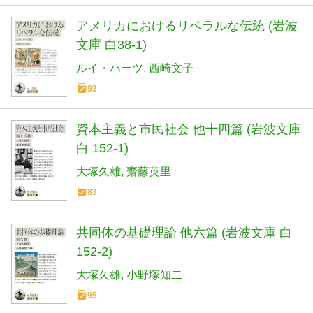
アメリカにおけるリベラルな伝統 (岩波
文庫 白38-1)
ルイ・ハーツ
西崎文子
93
資本主義と市民社会 他十四篇 (岩波文庫
白 152-1)
大塚久雄
齋藤英里
83
共同体の基礎理論 他六篇 (岩波文庫 白
152-2)
大塚久雄
小野塚知二
95