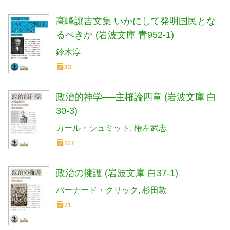
高峰譲吉文集 いかにして発明国民とな
るべきか (岩波文庫 青952-1)
鈴木淳
33
政治的神学──主権論四章 (岩波文庫 白
30-3)
カール・シュミット
権左武志
117
政治の擁護 (岩波文庫 白37-1)
バーナード・クリック
杉田敦
71