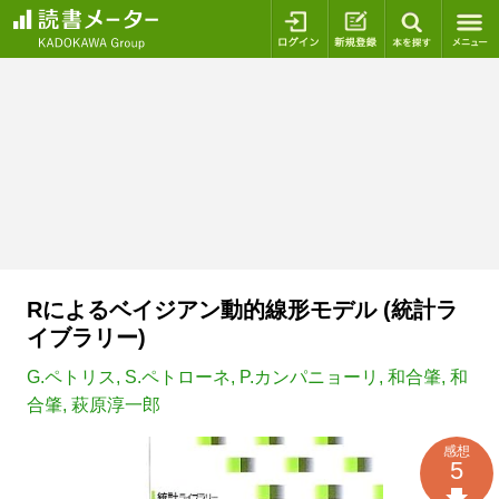
ログイン
新規登録
本を探
Rによるベイジアン動的線形モデル (統計ラ
イブラリー)
G.ペトリス
,
S.ペトローネ
,
P.カンパニョーリ
,
和合肇
,
和
合肇
,
萩原淳一郎
感想
5