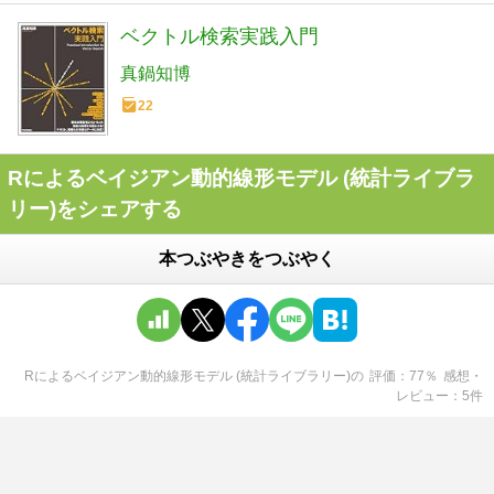
ベクトル検索実践入門
真鍋知博
22
Rによるベイジアン動的線形モデル (統計ライブラ
リー)をシェアする
本つぶやきをつぶやく
Rによるベイジアン動的線形モデル (統計ライブラリー)
の
評価
77
％
感想・
レビュー
5
件