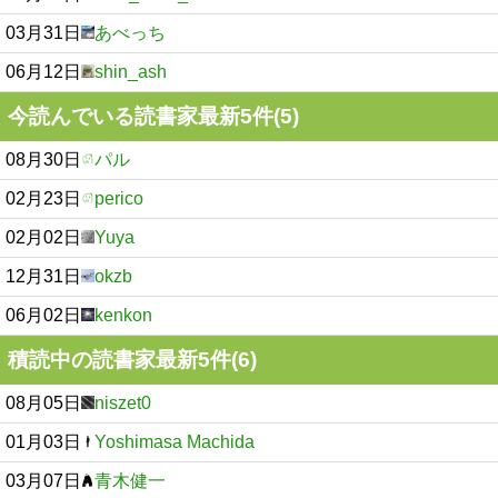
03月31日
あべっち
06月12日
shin_ash
今読んでいる読書家最新5件(5)
08月30日
パル
02月23日
perico
02月02日
Yuya
12月31日
okzb
06月02日
kenkon
積読中の読書家最新5件(6)
08月05日
niszet0
01月03日
Yoshimasa Machida
03月07日
青木健一