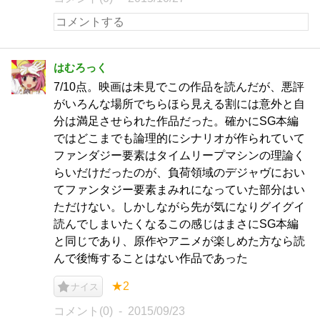
はむろっく
7/10点。映画は未見でこの作品を読んだが、悪評
がいろんな場所でちらほら見える割には意外と自
分は満足させられた作品だった。確かにSG本編
ではどこまでも論理的にシナリオが作られていて
ファンダジー要素はタイムリープマシンの理論く
らいだけだったのが、負荷領域のデジャヴにおい
てファンタジー要素まみれになっていた部分はい
ただけない。しかしながら先が気になりグイグイ
読んでしまいたくなるこの感じはまさにSG本編
と同じであり、原作やアニメが楽しめた方なら読
んで後悔することはない作品であった
★2
ナイス
コメント(0)
2015/09/23