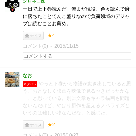
クロネコ団
一日で上下巻読んだ。俺まだ現役。色々読んで府
に落ちたことてんこ盛りなので負荷領域のデジャ
ブは読むことお薦め。
★4
ナイス
コメント(0)
2015/11/15
なお
やっと下巻から物語が動き出していると思
ネタバレ
う。おとなしく映画を映像で見るべきだったかな
ー、と思っている。別に文章もキャラ描画も問題
ないんだけど、やはり原作を超えるノベライズと
いうのは難しい物なんだな、と感じた。
★2
ナイス
コメント(0)
2015/10/27