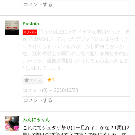
Pustota
思った以上にメロドラマな展開だった。原
ネタバレ
作では曖昧にしてあったデジャヴの意味をはっき
りさせてしまっている点が、少し面白くないか
な。紅莉栖視点で岡部の苦悩に想いを巡らすのは
よかった。最後の展開はどうしても涼宮ハルヒを
思い出してしまう。
★1
ナイス
コメント(0)
2018/10/28
みんにゃりん
これにてシュタゲ祭りは一旦終了、かな？1周目2
周目3周目の認識は文字で読んで腑に落ちた。内