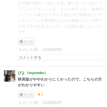
紅莉栖の岡部への想いが凄い事になってて読んで
て二人のファンになる、そんな本だった。 映画の
ノベライズ版なので当たり前だけど映画みたいで
したｗアニメの劇場版はなんか微妙らしいと噂？
されてるのを見ましたが、小説版は凄くよかった
です。
ナイス
コメント(0)
2022/04/03
ぴよ（toyoneko）
映画版がややわかりにくかったので。こちらの方
がわかりやすい
★1
ナイス
コメント(0)
2020/05/25