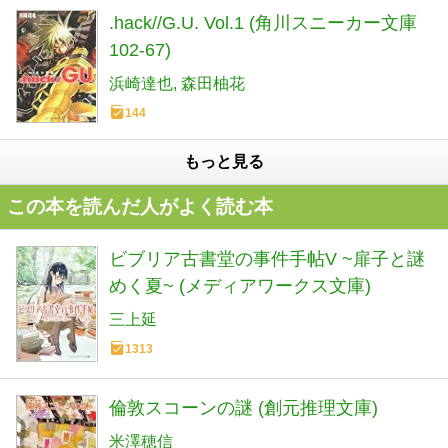
.hack//G.U. Vol.1 (角川スニーカー文庫
102-67)
浜崎達也
森田柚花
144
もっと見る
この本を読んだ人がよく読む本
ビブリア古書堂の事件手帖V ~扉子と謎
めく夏~ (メディアワークス文庫)
三上延
1313
倫敦スコーンの謎 (創元推理文庫)
米澤穂信