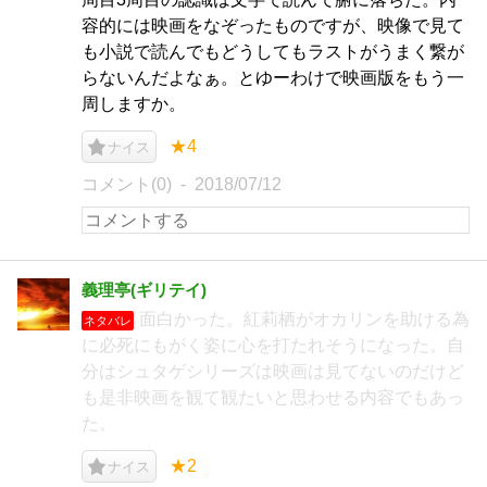
容的には映画をなぞったものですが、映像で見て
も小説で読んでもどうしてもラストがうまく繋が
らないんだよなぁ。とゆーわけで映画版をもう一
周しますか。
★4
ナイス
コメント(0)
2018/07/12
義理亭(ギリテイ)
面白かった。紅莉栖がオカリンを助ける為
ネタバレ
に必死にもがく姿に心を打たれそうになった。自
分はシュタゲシリーズは映画は見てないのだけど
も是非映画を観て観たいと思わせる内容でもあっ
た。
★2
ナイス