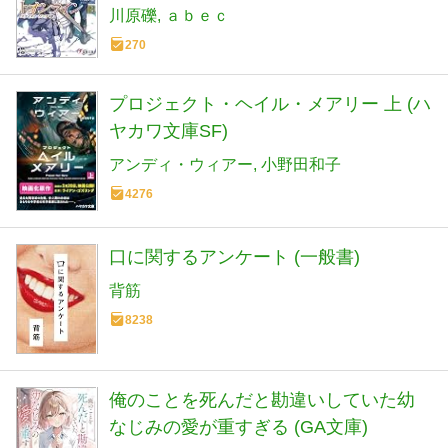
川原礫
ａｂｅｃ
270
プロジェクト・ヘイル・メアリー 上 (ハ
ヤカワ文庫SF)
アンディ・ウィアー
小野田和子
4276
口に関するアンケート (一般書)
背筋
8238
俺のことを死んだと勘違いしていた幼
なじみの愛が重すぎる (GA文庫)