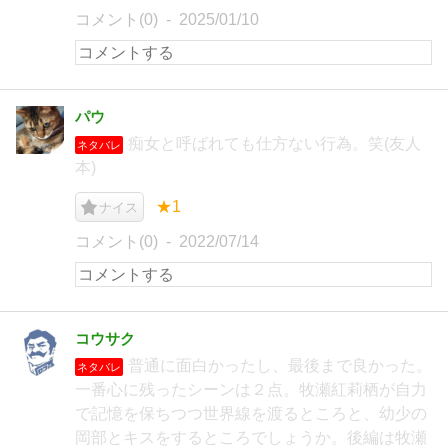
コメント(0)
2025/01/10
パウ
痴女と呼ばれても仕方ない行為。笑(友人
ネタバレ
本)
★1
ナイス
コメント(0)
2022/07/14
コウサク
普通に面白かったし、最後まで良かった。
ネタバレ
一番心に残ったシーンは２点。牧瀬紅莉栖が自力
で記憶を保ちつつ世界線を渡るところと、幼少の
岡部とキスをするところでしょうか。後編は牧瀬