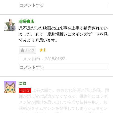
信長書店
尺不足だった映画の出来事を上手く補完されてい
ました。もう一度劇場版シュタインズゲートを見
てみようと思います。
★1
ナイス
コメント(0)
2015/01/22
コロ
上巻の続き。おおむね映画と同じ内容。岡
ネタバレ
部が消え皆の記憶がなくなるが、最終的にはラボ
メン皆が岡部を思い出して空虚な気持を抱え、紅
莉栖がタイムマシンを発明してしまうシュタイン