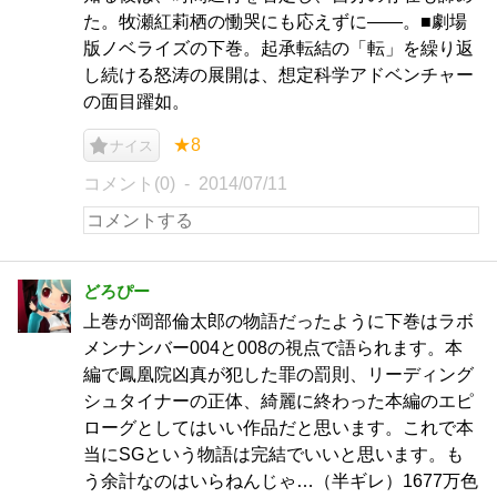
た。牧瀬紅莉栖の慟哭にも応えずに――。■劇場
版ノベライズの下巻。起承転結の「転」を繰り返
し続ける怒涛の展開は、想定科学アドベンチャー
の面目躍如。
★8
ナイス
コメント(0)
2014/07/11
どろぴー
上巻が岡部倫太郎の物語だったように下巻はラボ
メンナンバー004と008の視点で語られます。本
編で鳳凰院凶真が犯した罪の罰則、リーディング
シュタイナーの正体、綺麗に終わった本編のエピ
ローグとしてはいい作品だと思います。これで本
当にSGという物語は完結でいいと思います。も
う余計なのはいらねんじゃ…（半ギレ）1677万色