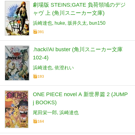
劇場版 STEINS;GATE 負荷領域のデジ
ャヴ 上 (角川スニーカー文庫)
浜崎達也
huke
坂井久太
bun150
391
.hack//AI buster (角川スニーカー文庫
102-4)
浜崎達也
依澄れい
193
ONE PIECE novel A 新世界篇 2 (JUMP
j BOOKS)
尾田栄一郎
浜崎達也
164