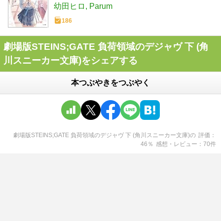
幼田ヒロ
Parum
186
劇場版STEINS;GATE 負荷領域のデジャヴ 下 (角
川スニーカー文庫)をシェアする
本つぶやきをつぶやく
劇場版STEINS;GATE 負荷領域のデジャヴ 下 (角川スニーカー文庫)
の
評価
46
％
感想・レビュー
70
件