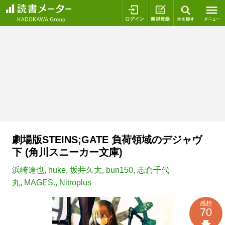
ログイン
新規登録
本を探
劇場版STEINS;GATE 負荷領域のデジャヴ
下 (角川スニーカー文庫)
浜崎達也
,
huke
,
坂井久太
,
bun150
,
志倉千代
丸
,
MAGES.
,
Nitroplus
感想
70