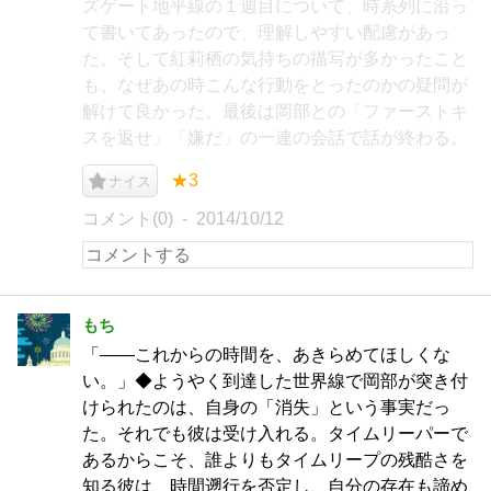
ズゲート地平線の１週目について、時系列に沿っ
て書いてあったので、理解しやすい配慮があっ
た。そして紅莉栖の気持ちの描写が多かったこと
も、なぜあの時こんな行動をとったのかの疑問が
解けて良かった。最後は岡部との「ファーストキ
スを返せ」「嫌だ」の一連の会話で話が終わる。
★3
ナイス
コメント(0)
2014/10/12
もち
「――これからの時間を、あきらめてほしくな
い。」◆ようやく到達した世界線で岡部が突き付
けられたのは、自身の「消失」という事実だっ
た。それでも彼は受け入れる。タイムリーパーで
あるからこそ、誰よりもタイムリープの残酷さを
知る彼は、時間遡行を否定し、自分の存在も諦め