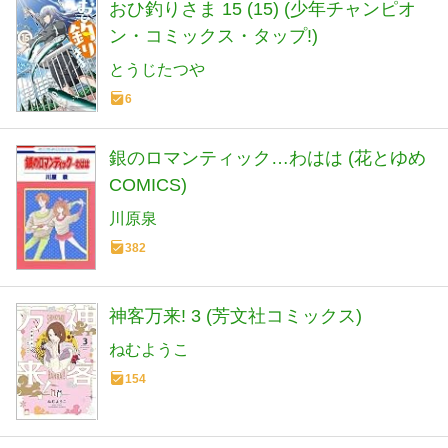
おひ釣りさま 15 (15) (少年チャンピオ
ン・コミックス・タップ!)
とうじたつや
6
銀のロマンティック…わはは (花とゆめ
COMICS)
川原泉
382
神客万来! 3 (芳文社コミックス)
ねむようこ
154