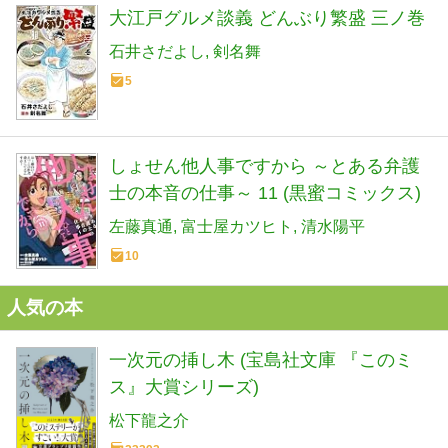
大江戸グルメ談義 どんぶり繁盛 三ノ巻
石井さだよし
剣名舞
5
しょせん他人事ですから ～とある弁護
士の本音の仕事～ 11 (黒蜜コミックス)
左藤真通
富士屋カツヒト
清水陽平
10
人気の本
一次元の挿し木 (宝島社文庫 『このミ
ス』大賞シリーズ)
松下龍之介