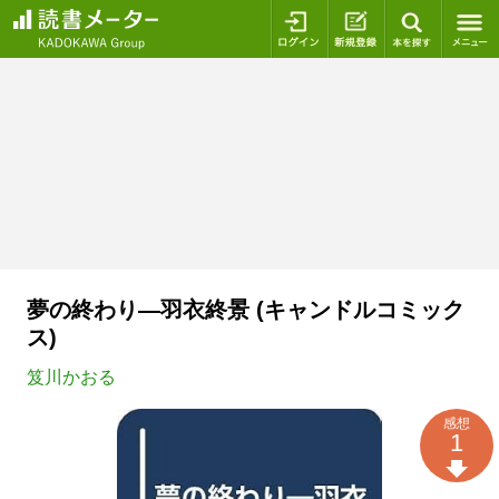
ログイン
新規登録
本を探
夢の終わり―羽衣終景 (キャンドルコミック
ス)
笈川かおる
感想
1