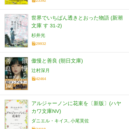
23392
世界でいちばん透きとおった物語 (新潮
文庫 す 31-2)
杉井光
29932
傲慢と善良 (朝日文庫)
辻村深月
42464
アルジャーノンに花束を〔新版〕(ハヤ
カワ文庫NV)
ダニエル・キイス
小尾芙佐