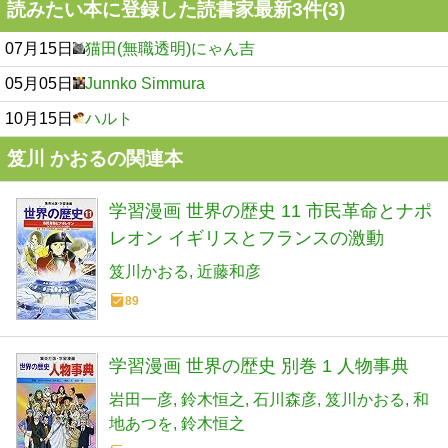
読みたい本に登録した読書家最新3件(3)
07月15日
猫田(無職透明)にゃん吉
05月05日
Junnko Simmura
10月15日
ハルト
笈川 かおるの関連本
学習漫画 世界の歴史 11 市民革命とナポ
レオン イギリスとフランスの激動
笈川かおる
近藤和彦
89
学習漫画 世界の歴史 別巻 1 人物事典
岩田一彦
鈴木恒之
石川森彦
笈川かおる
和
地あつを
鈴木恒之