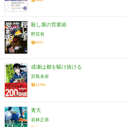
殺し屋の営業術
野宮有
9371
成瀬は都を駆け抜ける
宮島未奈
12764
青天
若林正恭