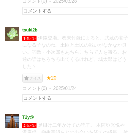
コメント(0)
2025/03/28
tsuki2b
伊織登場。巻末付録によると、武蔵の養子
ネタバレ
になる子なのね。土匪と土民の戦いがなかなか良
い。宿敵・小次郎もあちらこちらで人を斬る。お
通の話はちろちろ出てくるけれど、城太郎はどう
した？
★20
ナイス
コメント(0)
2025/01/24
T2y@
足掛け二年かけての読了。 本阿弥光悦や
ネタバレ
沢庵僧、柳生宗矩らとの出会いを経ての成長。 付