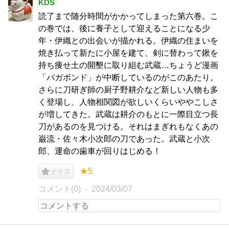
KDS
読了まで随分時間がかかってしまった第六巻。こ
の巻では、後に養子として迎えることになる少
年・伊織との出会いが描かれる。伊織の住まいを
焼き払って新たに小屋を建て、剣に替わって鍬を
持ち痩せ土の開墾に取り組む武蔵…ちょうど漫画
「バガボンド」が中断しているのがこのあたり。
さらに刀研ぎ師の厨子野耕介など新しい人物も多
く登場し、人物相関図が欲しいくらいややこしさ
が増してきた。武蔵は耕介のもとに一際目立つ長
刀があるのを見つける。それはまぎれもなくあの
巌流・佐々木小次郎の刀であった。武蔵と小次
郎、運命の歯車が回りはじめる！
★5
ナイス
コメント(0)
2024/03/07