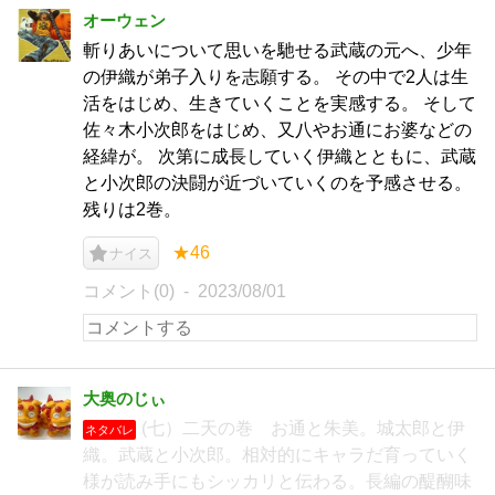
オーウェン
斬りあいについて思いを馳せる武蔵の元へ、少年
の伊織が弟子入りを志願する。 その中で2人は生
活をはじめ、生きていくことを実感する。 そして
佐々木小次郎をはじめ、又八やお通にお婆などの
経緯が。 次第に成長していく伊織とともに、武蔵
と小次郎の決闘が近づいていくのを予感させる。
残りは2巻。
★46
ナイス
コメント(0)
2023/08/01
大奥のじぃ
(七）二天の巻 お通と朱美。城太郎と伊
ネタバレ
織。武蔵と小次郎。相対的にキャラだ育っていく
様が読み手にもシッカリと伝わる。長編の醍醐味