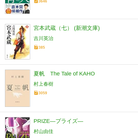
3646
宮本武蔵（七） (新潮文庫)
吉川英治
385
夏帆 The Tale of KAHO
村上春樹
3059
PRIZE―プライズ―
村山由佳