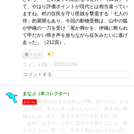
て、やはり評価ポイントが現代とは相当違ってい
ますね。村の住民を守り匪賊を撃退する「七人の
侍」的展開もあり。今回の動物受難は、山中の狐
が伊織の一刀を受け「尾か脚かを、伊織に斬られ
て甲だかい啼き声を放ちながら征矢みたいに逃げ
走った」（212頁）。
★7
ナイス
コメント(0)
2025/12/04
まなぶ（本コレクター）
相変わらず小次郎は小物。器の小さいおち
ネタバレ
ょこ野郎。又八もすっきりしないし。描き方が極
端よなぁ。あと、富士を見ての大好きな一説。
「あれになろう、これに成ろうと焦心るより、富
士のように、黙って、自分を動かないものに作り