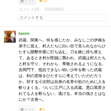
★15
ナイス
コメント(0)
2024/09/22
kaorin
武蔵、関東へ。何を感じたか、みなしごの伊織を
弟子に迎え、村人たちに白い目で見られながらひ
たすら開墾作業に打ち込む。刀を鍬に持ち替え
て。あるとき村が匪賊に襲われ、武蔵は村人たち
と村を守り、それから、尊敬されるようになる。
吉岡門下、抵抗できない幼い少年を斬った武蔵
は、剣の意味をひたすらに考えていたのだろう
か。対する小次郎は自身の名誉や欲のために人を
斬りまくる。ついに江戸に入る武蔵。悪口罵詈さ
れても人を斬らない、逃げる。本当の強さとはな
にか？次巻へ。
★1
ナイス