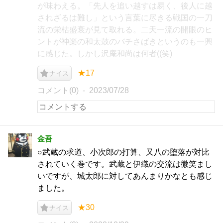
が味わえる。「先人を追い越すは易く、後人に越
されざるは難し」という言葉に尽きる戦国の一刀
流の栄枯盛衰が見て取れる。二天一流の開眼のヒ
ントが神楽の和太鼓のバチさばきというのも一興
に感じた。しかし沢庵和尚は何者((笑)
★17
ナイス
コメント(0)
2023/07/28
金吾
○武蔵の求道、小次郎の打算、又八の堕落が対比
されていく巻です。武蔵と伊織の交流は微笑まし
いですが、城太郎に対してあんまりかなとも感じ
ました。
★30
ナイス