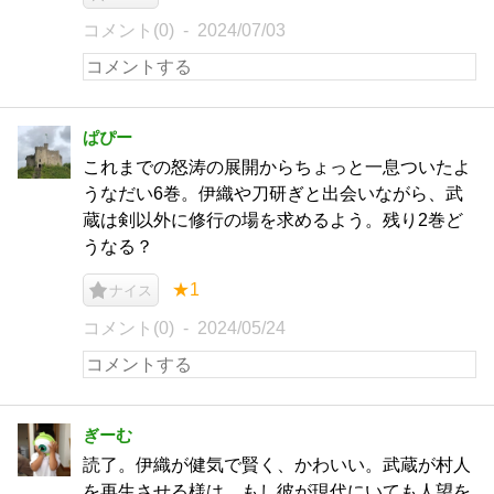
コメント(0)
2024/07/03
ぱぴー
これまでの怒涛の展開からちょっと一息ついたよ
うなだい6巻。伊織や刀研ぎと出会いながら、武
蔵は剣以外に修行の場を求めるよう。残り2巻ど
うなる？
★1
ナイス
コメント(0)
2024/05/24
ぎーむ
読了。伊織が健気で賢く、かわいい。武蔵が村人
を再生させる様は、もし彼が現代にいても人望を