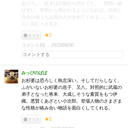
あげろ」。続きは記憶から消えてた。「世間へ媚
びずに、世間から仰がれるようになれば、自然と
自分の値うちは世の人がきめてくれる」。深い。
心に刻むべき名文。
★2
ナイス
コメント(0)
2025/06/30
みっぴのぱぱ
お杉婆は恐ろしく執念深い。そしてだらしなく、
ふがいないお杉婆の息子、又八。対照的に武蔵の
弟子となった将来、大成しそうな素質をもつ伊
織。悪賢くあざとい小次郎。登場人物のさまざま
な性格が絡み合い物語を面白くしてくれる。
★2
ナイス