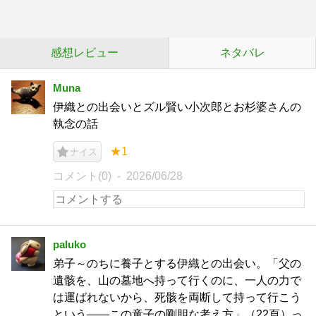
感想レビュー
ネタバレ
Muna
伊織との出会いとズル賢い小次郎とお杉婆さんの
執念の話
★1
ナイス
コメント(0)
2026/06/28
paluko
弟子～のちに養子とする伊織との出会い。「父の
遺骸を、山の墓地へ持って行くのに、一人の力で
は運ばれないから、死骸を両断して持って行こう
という――この童子の剛胆な考え方」（22頁）っ