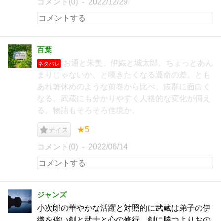
コメント(0)
2022/12/29
百葉
お通と朱美、伊織と城太郎。ちょっとあん
ネタバレ
まりじゃないか、と嘆きたくなる運命の差。とも
あれ箸休めのような前巻から比べ、抜群に面白く
なる。武蔵にも分かりやすく人格的な変化が伺え
る。物語もそろそろ佳境か。
★5
ナイス
コメント(0)
2022/06/14
ジャンズ
小次郎の華やかな活躍と対照的に武蔵は弟子の伊
織を伴い剣と武士と心の修行。剣に勝つよりおの