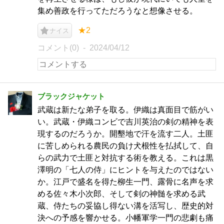
集め善政を行ってただろうなと想像させる。
★2
ナイス
コメント(0)
2024/04/12
ブラックジャケット
武蔵は新たな弟子を取る。伊織は真面目で筋がい
い。武蔵・伊織コンビで吉川英治の剣の精神を表
現するのだろうか。開墾地で汗を流す二人。土匪
に苦しめられる農民の負け犬根性を払拭して、自
らの武力で土匪と対抗する術を教える。これは黒
澤明の「七人の侍」にヒントを与えたのではない
か。江戸で盛名を得た柳生一門、露骨に名声を求
める佐々木小次郎、そして剣の神髄を求める武
蔵、侍たちの妥協し得ない溝を活写し、歴史的対
決への予感を響かせる。小幡軍学一門の悲劇も痛