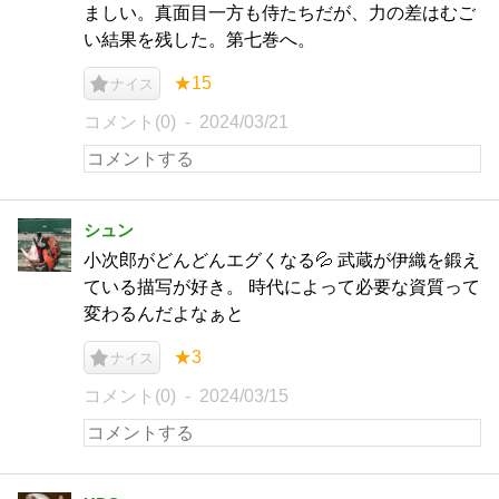
ましい。真面目一方も侍たちだが、力の差はむご
い結果を残した。第七巻へ。
★15
ナイス
コメント(0)
2024/03/21
シュン
小次郎がどんどんエグくなる💦 武蔵が伊織を鍛え
ている描写が好き。 時代によって必要な資質って
変わるんだよなぁと
★3
ナイス
コメント(0)
2024/03/15