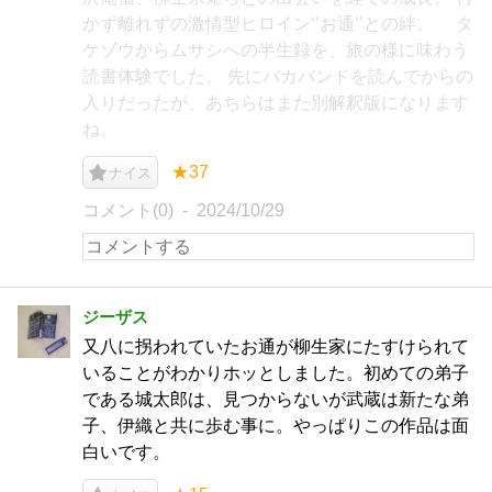
かず離れずの激情型ヒロイン‘’お通‘’との絆。 タ
ケゾウからムサシへの半生録を、旅の様に味わう
読書体験でした。 先にバカバンドを読んでからの
入りだったが、あちらはまた別解釈版になります
ね。
★37
ナイス
コメント(0)
2024/10/29
ジーザス
又八に拐われていたお通が柳生家にたすけられて
いることがわかりホッとしました。初めての弟子
である城太郎は、見つからないが武蔵は新たな弟
子、伊織と共に歩む事に。やっぱりこの作品は面
白いです。