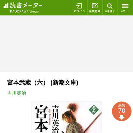
ログイン
新規登録
本を探
宮本武蔵（六） (新潮文庫)
吉川英治
感想
70