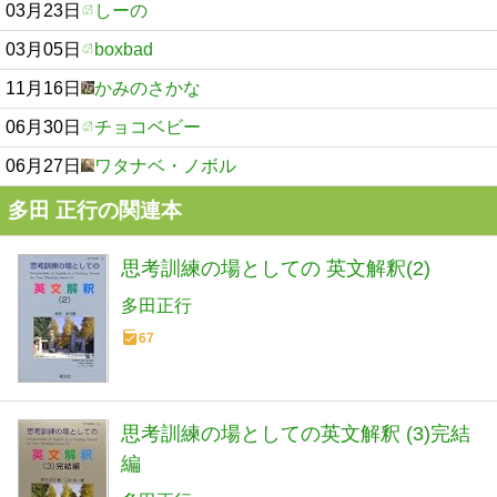
03月23日
しーの
03月05日
boxbad
11月16日
かみのさかな
06月30日
チョコベビー
06月27日
ワタナベ・ノボル
多田 正行の関連本
思考訓練の場としての 英文解釈(2)
多田正行
67
思考訓練の場としての英文解釈 (3)完結
編