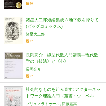
96
諸星大二郎短編集成 3 地下鉄を降りて
(ビッグコミックス)
諸星大二郎
37
長岡亮介 線型代数入門講義―現代数
学の《技法》と《心》
長岡亮介
57
社会的なものを組み直す: アクターネッ
トワーク理論入門（叢書・ウニベルシ
タス） (叢書・ウニベルシタス 1090)
ブリュノラトゥール
伊藤嘉高