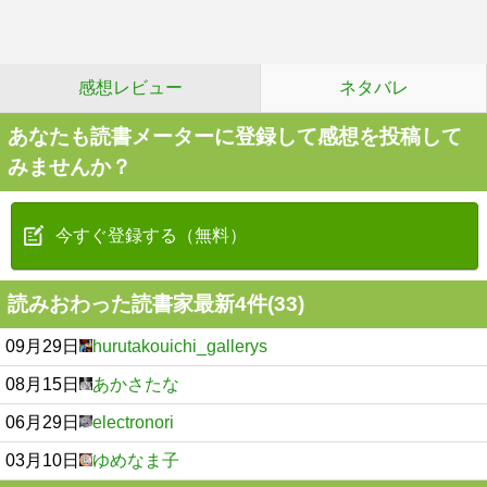
感想レビュー
ネタバレ
あなたも読書メーターに登録して感想を投稿して
みませんか？
今すぐ登録する（無料）
読みおわった読書家最新4件(33)
09月29日
hurutakouichi_gallerys
08月15日
あかさたな
06月29日
electronori
03月10日
ゆめなま子