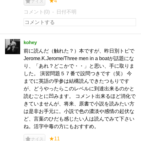
★4
ナイス
コメント(0)
日付不明
kohey
前に読んだ（触れた？）本ですが、昨日別トピで
Jerome.K.Jerome/Three men in a boatが話題にな
り、「あれ？どこかで・・」と思い、手に取りま
した。 演習問題５７番で設問つきです（笑） 今
までに英語の学参は結構読んできたつもりです
が、どうやったらこのレベルに到達出来るのかと
読むごとに凹みます。 コメント出来るほど消化で
きていませんが、将来、原書で小説を読みたい方
は是非お手元に。小説で色の濃淡や感情の起伏な
ど、言葉のひだも感じたい人は読んでみて下さい
ね。活字中毒の方にもおすすめ。
★11
ナイス