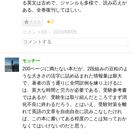
る英文は古めで、ジャンルも多様で、読み応えが
ある。全巻復刊してほしい。
★2
ナイス
コメント(0)
2016/08/05
モッチー
200ページに満たない本だが、2段組みの豆粒のよ
うな大きさの活字に詰め込まれた情報量は膨大
で、著者の言う通りに全問訳例を練り上げるに
は、莫大な時間と労力が必要である。受験参考書
ではあるが、受験生は取り組んだところでまず消
化不良に終わるだろう。とはいえ、受験対策を離
れて英語の文章を自由自在に読みこなしたけれ
ば、この本に書いてある程度のことは知っておか
なくてはいけないのだと思う。