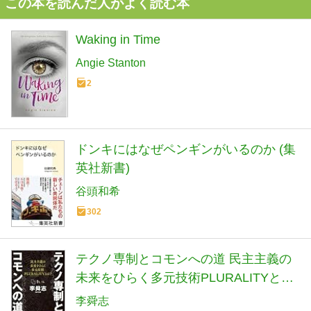
この本を読んだ人がよく読む本
Waking in Time
Angie Stanton
2
ドンキにはなぜペンギンがいるのか (集
英社新書)
谷頭和希
302
テクノ専制とコモンへの道 民主主義の
未来をひらく多元技術PLURALITYと
は? (集英社新書)
李舜志