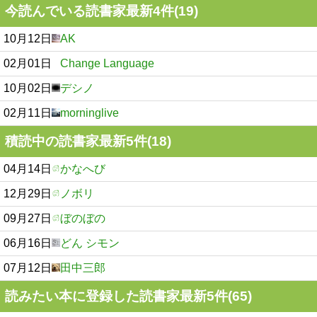
今読んでいる読書家最新4件(19)
10月12日
AK
02月01日
Change Language
10月02日
デシノ
02月11日
morninglive
積読中の読書家最新5件(18)
04月14日
かなへび
12月29日
ノボリ
09月27日
ぼのぼの
06月16日
どん シモン
07月12日
田中三郎
読みたい本に登録した読書家最新5件(65)