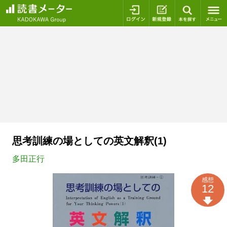
ログイン
新規登録
本を探
思考訓練の場としての英文解釈(1)
多田正行
感想
12