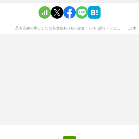
思考訓練の場としての英文解釈(1)
の
評価
76
％
感想・レビュー
12
件