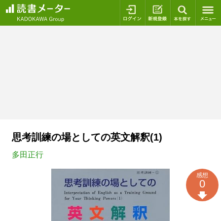
ログイン
新規登録
本を探
思考訓練の場としての英文解釈(1)
多田正行
感想
0