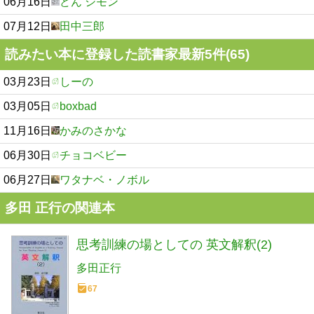
06月16日
どん シモン
07月12日
田中三郎
読みたい本に登録した読書家最新5件(65)
03月23日
しーの
03月05日
boxbad
11月16日
かみのさかな
06月30日
チョコベビー
06月27日
ワタナベ・ノボル
多田 正行の関連本
思考訓練の場としての 英文解釈(2)
多田正行
67