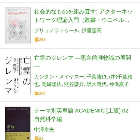
社会的なものを組み直す: アクターネッ
トワーク理論入門（叢書・ウニベルシ
タス） (叢書・ウニベルシタス 1090)
ブリュノラトゥール
伊藤嘉高
265
亡霊のジレンマ ―思弁的唯物論の展開
―
カンタン・メイヤスー
千葉雅也
(序)千葉雅
也
岡嶋隆佑
熊谷謙介
黒木萬代
神保夏子
206
テーマ別英単語 ACADEMIC [上級] 02
自然科学編
中澤幸夫
84