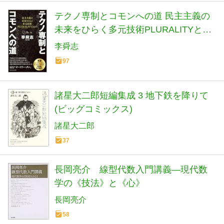
テクノ専制とコモンへの道 民主主義の
未来をひらく多元技術PLURALITYと
は? (集英社新書)
李舜志
97
諸星大二郎短編集成 3 地下鉄を降りて
(ビッグコミックス)
諸星大二郎
37
長岡亮介 線型代数入門講義―現代数
学の《技法》と《心》
長岡亮介
58