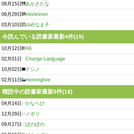
08月15日
あかさたな
06月29日
electronori
03月10日
ゆめなま子
今読んでいる読書家最新4件(19)
10月12日
AK
02月01日
Change Language
10月02日
デシノ
02月11日
morninglive
積読中の読書家最新5件(18)
04月14日
かなへび
12月29日
ノボリ
09月27日
ぼのぼの