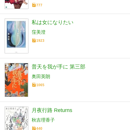
777
私は女になりたい
窪美澄
1923
普天を我が手に 第三部
奥田英朗
1065
月夜行路 Returns
秋吉理香子
440