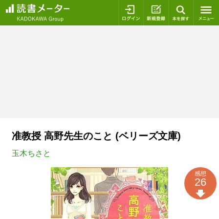
ログイン
新規登録
本を探
准教授 高野先生のこと (ベリーズ文庫)
玉木ちさと
感想
26