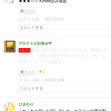
★★★☆☆ Kindle読み放題
ナイス
コメント(0)
2017/10/31
デルケト@お休み中
院生の割に幼いヒロインだなぁ。勉強は出
ネタバレ
来るけど、恋愛は初めてだから仕方ないのか。お
手紙というツールは好き。
★1
ナイス
コメント(0)
2016/11/04
ひまわり
ふわふわと甘いお話しでした。ヒロインが歳の割