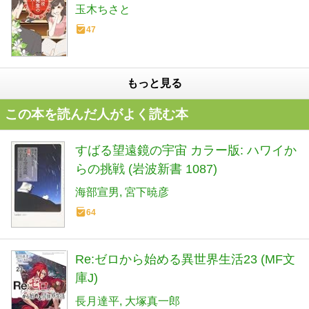
玉木ちさと
47
もっと見る
この本を読んだ人がよく読む本
すばる望遠鏡の宇宙 カラー版: ハワイか
らの挑戦 (岩波新書 1087)
海部宣男
宮下暁彦
64
Re:ゼロから始める異世界生活23 (MF文
庫J)
長月達平
大塚真一郎