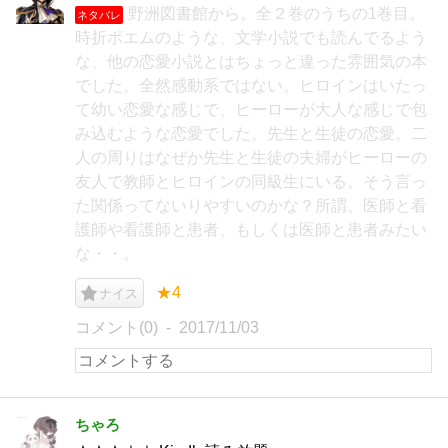
野洲図書館から。全２巻のうちの1巻目。
ネタバレ
時折ポエムのような、文学小説でも読んでるよう
な、他の恋愛小説とはちょっと違った雰囲気の本
でした。全然感動系ではない。ヒロインはいたっ
て幼い恋愛な感じで、ヒーローが大人な感じで包
み込むような恋愛でした。先生と生徒の恋愛。二
人の周りはなぜか先生と生徒の夫婦がヒーローの
友人で教師とヒロインの同級生にいる。そう言っ
た関係ってないりやすいのかな？所謂、医師と看
護師や看護師と患者、もしくは医師と患者みたい
な・・。
★4
ナイス
コメント(0)
2017/11/03
ちゃろ