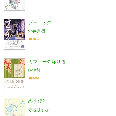
ブティック
池井戸潤
1812
カフェーの帰り道
嶋津輝
6265
ぬすびと
寺地はるな