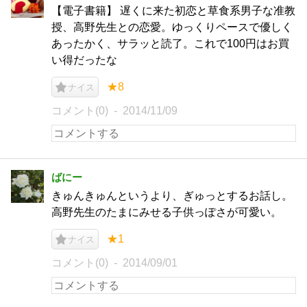
【電子書籍】 遅くに来た初恋と草食系男子な准教
授、高野先生との恋愛。ゆっくりペースで優しく
あったかく、サラッと読了。これで100円はお買
い得だったな
★8
ナイス
コメント(0)
2014/11/09
ばにー
きゅんきゅんというより、ぎゅっとするお話し。
高野先生のたまにみせる子供っぽさが可愛い。
★1
ナイス
コメント(0)
2014/09/01