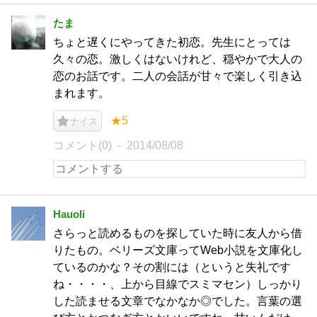
たま
ちょと遅くにやってきた初恋。先生にとっては
久々の恋。激しくはないけれど、穏やかで大人の
恋のお話です。二人の会話が甘々で楽しく引き込
まれます。
★5
ナイス
コメント(0)
2014/08/08
Hauoli
さらっと読めるものを探していた時に友人から借
りたもの。ベリーズ文庫ってWeb小説を文庫化し
ているのかな？その割には（というと失礼です
ね・・・・、上から目線でスミマセン）しっかり
した読ませる文章でなかなか◎でした。言葉の選