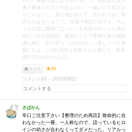
らい、事務仕事のお手伝いをして。神経質な変り
者と敬遠されてた先生なのに、一緒にいて気詰ま
りじゃないし、居心地が良くて。惹かれてゆく気
持ちが止まらなくて。22歳で初恋の女子と、久し
ぶりの恋に臆病になっている先生のゆっくり進む
穏や～かな恋物語。最初に二人で事務仕事の場面
綴じ綴じ・折り折り・詰め詰め……楽しそうな事
務だなぁ、と(笑) 目次も全部そんな感じで、緊張
感0でほのぼのなお話。
★26
ナイス
コメント(0)
2020/03/22
さばかん
辛口ご注意下さい【整理のため再読】致命的に合
わなかった一冊。一人称なので、語っているヒロ
インの幼さが合わなくってダメだった。リアルっ