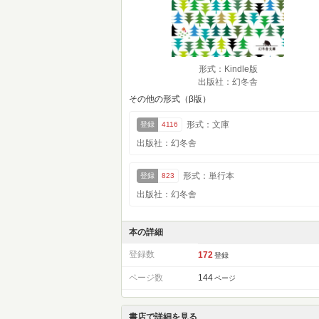
形式：Kindle版
出版社：幻冬舎
その他の形式（β版）
形式：文庫
登録
4116
出版社：幻冬舎
形式：単行本
登録
823
出版社：幻冬舎
本の詳細
登録数
172
登録
ページ数
144
ページ
書店で詳細を見る