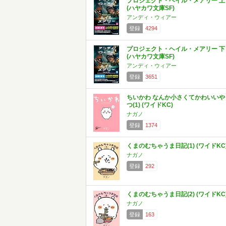
プロジェクト・ヘイル・メアリー 上
(ハヤカワ文庫SF)
アンディ・ウィアー
登録
4294
プロジェクト・ヘイル・メアリー 下
(ハヤカワ文庫SF)
アンディ・ウィアー
登録
3651
ちいかわ なんか小さくてかわいいや
つ(1) (ワイドKC)
ナガノ
登録
1374
くまのむちゃうま日記(1) (ワイドKC
ナガノ
登録
292
くまのむちゃうま日記(2) (ワイドKC
ナガノ
登録
163