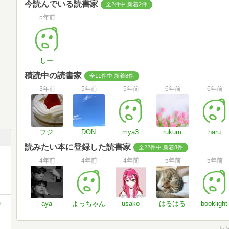
今読んでいる読書家
全2件中 新着2件
5年前
しー
積読中の読書家
全11件中 新着8件
3年前
5年前
5年前
6年前
6年前
フジ
DON
mya3
rukuru
haru
読みたい本に登録した読書家
全22件中 新着8件
4年前
4年前
4年前
5年前
5年前
)
aya
よっちゃん
usako
はるはる
booklight