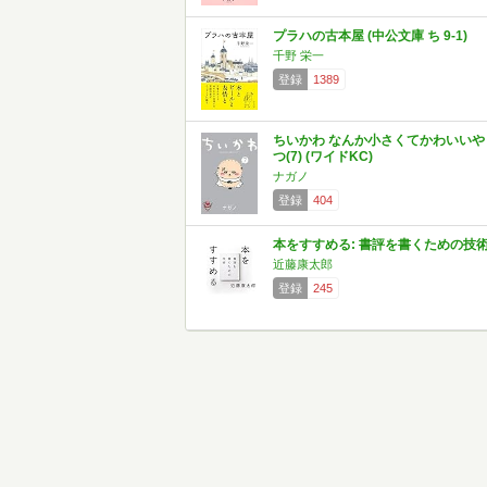
プラハの古本屋 (中公文庫 ち 9-1)
千野 栄一
登録
1389
ちいかわ なんか小さくてかわいいや
つ(7) (ワイドKC)
ナガノ
登録
404
本をすすめる: 書評を書くための技
近藤康太郎
登録
245