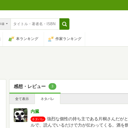
n和書
は
本ランキング
作家ランキング
感想・レビュー
3
全て表示
ネタバレ
内臓
強烈な個性の持ち主である片桐さんだが
ネタバレ
ルで、読んでいるだけで力が伝わってくる。酒を