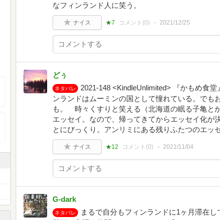
なフィンランド人に笑う。
ナイス
★7
コメント(
0
)
2021/12/25
どぅ
2021-148 <KindleUnlimited>
ネタバレ
ンランドはムーミンの国として憧れている。でも
も。 時々くすりと笑える（北海道の眠る子亀と
エッセイ。なので、帰ってきてからエッセイ化が
とにびっくり。アンリミにある残りふたつのエッ
ナイス
★12
コメント(
0
)
2021/11/04
G-dark
まるで自分もフィンランドに1ヶ月滞在し
ネタバレ