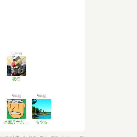
11年前
夜行
5年前
5年前
水無月十六(ニール・フィレル)
もやも