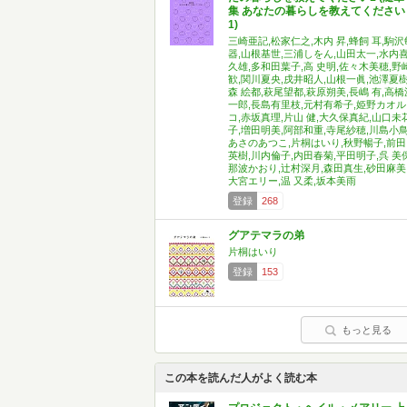
集 あなたの暮らしを教えてください
1)
三崎亜記,松家仁之,木内 昇,蜂飼 耳,駒沢
器,山根基世,三浦しをん,山田太一,水内
久雄,多和田葉子,高 史明,佐々木美穂,野
歓,関川夏央,戌井昭人,山根一眞,池澤夏樹
森 絵都,萩尾望都,萩原朔美,長嶋 有,高橋
一郎,長島有里枝,元村有希子,姫野カオル
コ,赤坂真理,片山 健,大久保真紀,山口未
子,増田明美,阿部和重,寺尾紗穂,川島小鳥
あさのあつこ,片桐はいり,秋野暢子,前田
英樹,川内倫子,内田春菊,平田明子,呉 美保
那波かおり,辻村深月,森田真生,砂田麻美
大宮エリー,温 又柔,坂本美雨
登録
268
グアテマラの弟
片桐はいり
登録
153
もっと見る
この本を読んだ人がよく読む本