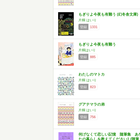
もぎりよ今夜も有難う (幻冬舎文庫)
片桐 はいり
登録
1331
もぎりよ今夜も有難う
片桐はいり
登録
885
わたしのマトカ
片桐 はいり
登録
823
グアテマラの弟
片桐 はいり
登録
756
何げなくて恋しい記憶 随筆集 あ
たの暮らしを教えてください1 (随筆