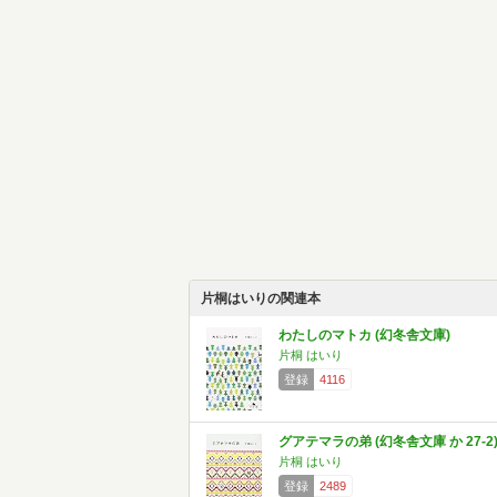
片桐はいりの関連本
わたしのマトカ (幻冬舎文庫)
片桐 はいり
登録
4116
グアテマラの弟 (幻冬舎文庫 か 27-2
片桐 はいり
登録
2489