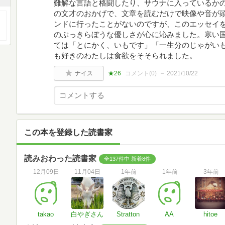
難解な言語と格闘したり、サウナに入っているか
の文才のおかげで、文章を読むだけで映像や音が
ンドに行ったことがないのですが、このエッセイ
のぶっきらぼうな優しさが心に沁みました。寒い
ては「とにかく、いもです」「一生分のじゃがい
も好きのわたしは食欲をそそられました。
ナイス
★26
コメント(
0
)
2021/10/22
この本を登録した読書家
読みおわった読書家
全137件中 新着8件
12月09日
11月04日
1年前
1年前
3年前
takao
白やぎさん
Stratton
AA
hitoe