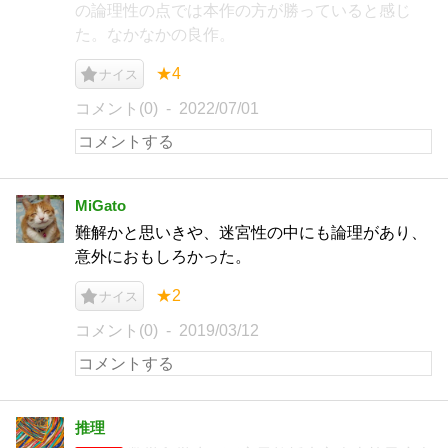
の論理性の点では本作の方が勝っていると感じ
た。なかなかの良作。
★4
ナイス
コメント(0)
2022/07/01
MiGato
難解かと思いきや、迷宮性の中にも論理があり、
意外におもしろかった。
★2
ナイス
コメント(0)
2019/03/12
推理