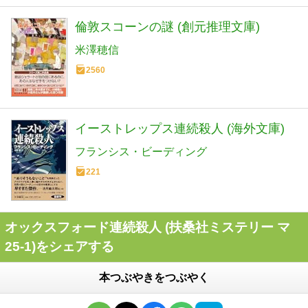
倫敦スコーンの謎 (創元推理文庫)
米澤穂信
2560
イーストレップス連続殺人 (海外文庫)
フランシス・ビーディング
221
オックスフォード連続殺人 (扶桑社ミステリー マ
25-1)をシェアする
本つぶやきをつぶやく