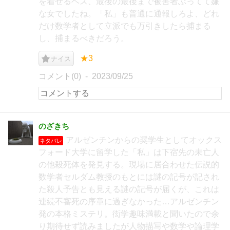
を着せるベス、最後の最後まで被害者ぶってて嫌
な女でしたね。「私」も普通に通報しろよ、どれ
だけ数学者として立派でも万引きしたら捕まる
し、捕まるべきだろう。
★3
ナイス
コメント(0)
2023/09/25
のざきち
アルゼンチンからの奨学生としてオックス
ネタバレ
フォード大学に留学した「私」は下宿先の未亡人
の他殺死体を発見する。現場に居合わせた伝説的
数学者セルダム教授のもとには謎の記号が記され
た殺人予告とも見える謎の記号が届くが、これは
連続不審死の序章に過ぎなかった…アルゼンチン
発の本格ミステリ。衒学趣味満載と聞いたので余
り期待せず読みましたが人物描写や数学や論理学