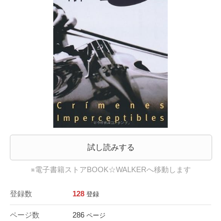
試し読みする
※電子書籍ストアBOOK☆WALKERへ移動します
登録数
128
登録
ページ数
286
ページ