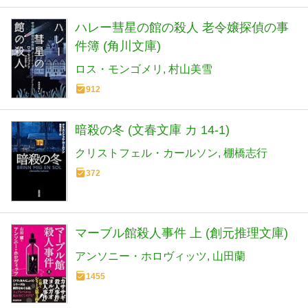
ハレー彗星の館の殺人 老令嬢探偵の事
件簿 (角川文庫)
ロス・モンゴメリ
村山美雪
912
暗殺の冬 (文春文庫 カ 14-1)
クリストフェル・カールソン
棚橋志行
372
マーブル館殺人事件 上 (創元推理文庫)
アンソニー・ホロヴィッツ
山田蘭
1455