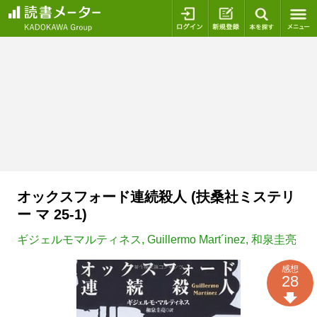
ログイン
新規登録
本を探
オックスフォード連続殺人 (扶桑社ミステリ
ー マ 25-1)
ギジェルモマルティネス
,
Guillermo Mart´inez
,
和泉圭亮
感想
28