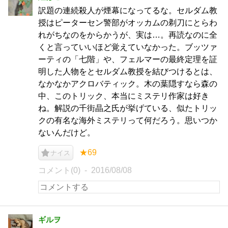
訳題の連続殺人が煙幕になってるな。セルダム教
授はピーターセン警部がオッカムの剃刀にとらわ
れがちなのをからかうが、実は…。再読なのに全
くと言っていいほど覚えていなかった。ブッツァ
ーティの「七階」や、フェルマーの最終定理を証
明した人物をとセルダム教授を結びつけるとは、
なかなかアクロバティック。木の葉隠すなら森の
中、このトリック、本当にミステリ作家は好き
ね。解説の千街晶之氏が挙げている、似たトリッ
クの有名な海外ミステリって何だろう。思いつか
ないんだけど。
★69
ナイス
コメント(0)
2016/08/08
ギルヲ