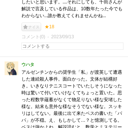
したいと思います。....それにしても、千街さんが
解説で言及している作品は、10数年たった今でも
わからない...誰か教えてくれませんかね...
★18
ナイス
コメント(0)
2023/09/13
ウハタ
アルゼンチンからの奨学生「私」が渡英して遭遇
した連続殺人事件。面白かった。文体が結構好
き。いきなりテニスコートでいたしそうになった
時は驚いて付いていけなくてちょっと置いた。思
った程数学蘊蓄がなくて物足りない様な安堵した
様な。結末も意外な様なそうでない様な。スッキ
リはしてない。最後に出て来たベスの書いた「パ
パ」が不穏。え、もしかして…？と憶測してる。
ベスは強かよね。解説読むと、数学とミステリー