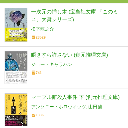
一次元の挿し木 (宝島社文庫 『このミ
ス』大賞シリーズ)
松下龍之介
23529
瞬きすら許さない (創元推理文庫)
ジョー・キャラハン
741
マーブル館殺人事件 下 (創元推理文庫)
アンソニー・ホロヴィッツ
山田蘭
1336