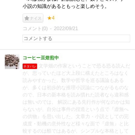
小説の知識があるともっと楽しめそう。
★4
ナイス
コメント(0)
2022/09/21
コーヒー豆焙煎中
文学畑の作家ということで恐る恐る読んだ
ネタバレ
が、思っていたほど大上段に構えたところはなく
読みやすかった。数学や哲学を巡る議論もある
が、多くは初歩的な推理小説論につながるものな
ので、日本の新本格を読み慣れた読者なら違和感
は無いのでは。 解説にある先行作が何なのかは知
らないが、自分は事件の捏造という点で『虚無へ
の供物』を思い出した。文章力・小説としての完
成度・動機の意外性など様々な面で『虚無』と比
較するのは酷ではあるが、シンプルな本格として