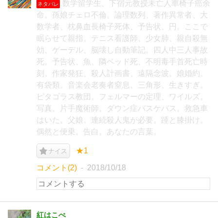
数学留学生、下宿元教授未亡人車椅子癌余
ネタバレ
命。孫娘チェロ不倫。論理数列、著作異常者、大
数学者、枕鼻血長椅子死体、予告状、円。ここで
眠らせて親指。テニス看護師、少女肺、親自殺無
効、ゲーデル、脳壊し自動筆記。四人中三人事故
死。予告状、魚、隣ベッド死、不明毒手首死亡時
刻。作家発狂、殺人計画書、遠隔念波。娘婚約。
有袋類。音楽会老奏者窒息、三角形、生きすぎ。
ピタゴラス教団。フェルマーの定理、ワイルズ。
写真。片手魔術師。ダウン症バスケバス。救急車
はいた。父娘。連続殺人鬼が必要。踵と膝掛け。
偶然と便乗。告白。あなたの言葉。
★1
ナイス
コメント(2)
2018/10/18
紅はこべ