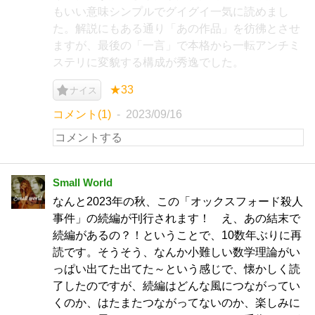
もいい意味シンプルでグイグイ一気に読めまし
た。解説にもある通り「あの作品」を彷彿とさせ
ますが、最後の「一言」で本格から一転アンチミ
ステリに変貌する構成が秀逸でした。
★33
ナイス
コメント(1)
2023/09/16
Small World
なんと2023年の秋、この「オックスフォード殺人
事件」の続編が刊行されます！ え、あの結末で
続編があるの？！ということで、10数年ぶりに再
読です。そうそう、なんか小難しい数学理論がい
っぱい出てた出てた～という感じで、懐かしく読
了したのですが、続編はどんな風につながってい
くのか、はたまたつながってないのか、楽しみに