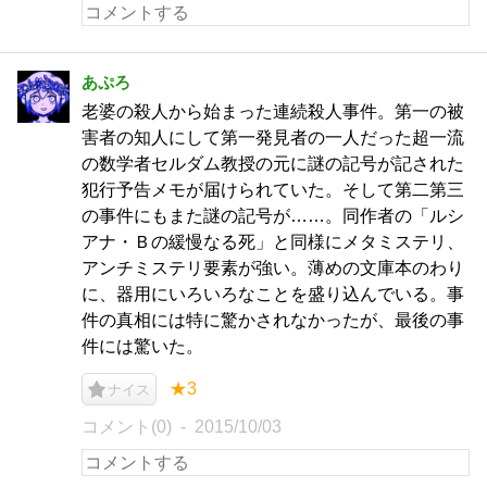
あぷろ
老婆の殺人から始まった連続殺人事件。第一の被
害者の知人にして第一発見者の一人だった超一流
の数学者セルダム教授の元に謎の記号が記された
犯行予告メモが届けられていた。そして第二第三
の事件にもまた謎の記号が……。同作者の「ルシ
アナ・Ｂの緩慢なる死」と同様にメタミステリ、
アンチミステリ要素が強い。薄めの文庫本のわり
に、器用にいろいろなことを盛り込んでいる。事
件の真相には特に驚かされなかったが、最後の事
件には驚いた。
★3
ナイス
コメント(0)
2015/10/03