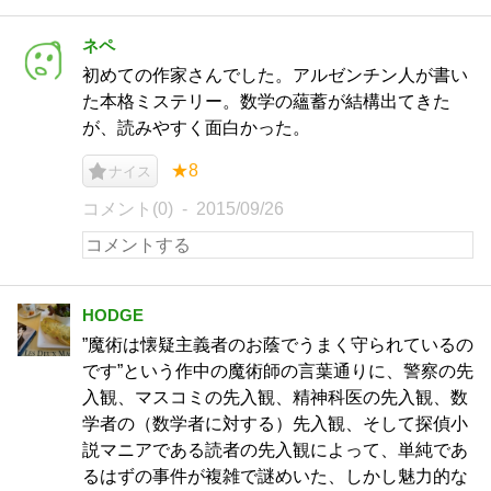
ネペ
初めての作家さんでした。アルゼンチン人が書い
た本格ミステリー。数学の蘊蓄が結構出てきた
が、読みやすく面白かった。
★8
ナイス
コメント(0)
2015/09/26
HODGE
”魔術は懐疑主義者のお蔭でうまく守られているの
です”という作中の魔術師の言葉通りに、警察の先
入観、マスコミの先入観、精神科医の先入観、数
学者の（数学者に対する）先入観、そして探偵小
説マニアである読者の先入観によって、単純であ
るはずの事件が複雑で謎めいた、しかし魅力的な