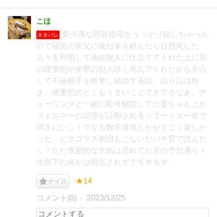
こほ
要介護な同居祖母をうっかり殺しちゃった
ネタバレ
ので秘密の実父に後始末を頼んだら自然死した
人々を利用して連続殺人に仕立ててくれた上に別
の便乗犯が全部の犯人ぽく死んでくれたから安心
して不倫相手を略奪し結婚する話。語り口は好
き。便乗犯のとこもうまいことできてるなあ。チ
ューリングと一緒に暗号解読してた婆ちゃんとか
フェルマーの定理が証明されるって〜イエー皆で
聞きにいこ！てなる数学者達とかがすごく楽しか
った。ピタゴラス教団もこないだバチ官で読んだ
し！ただ表面的な大筋は恐れてた方の予想通り＋
水面下の何かは明言されずでモヤモヤ。
★14
ナイス
コメント(0)
2023/12/25