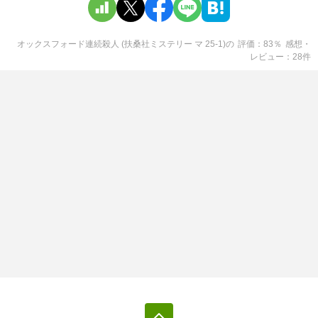
オックスフォード連続殺人 (扶桑社ミステリー マ 25-1)
の
評価
83
％
感想・
レビュー
28
件