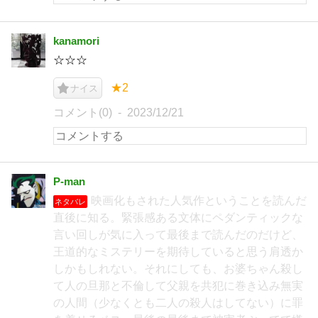
kanamori
☆☆☆
★2
ナイス
コメント(0)
2023/12/21
P-man
映画化もされた人気作ということを読んだ
ネタバレ
直後に知る。緊張感ある文体にペダンティックな
言い回しが気に入って最後まで読んだのだけど、
王道的なミステリーを期待していると思う肩透か
しかもしれない。それにしても、お婆ちゃん殺し
て人の旦那と不倫して父親を共犯に巻き込み無実
の人間（少なくとも二人の殺人はしてない）に罪