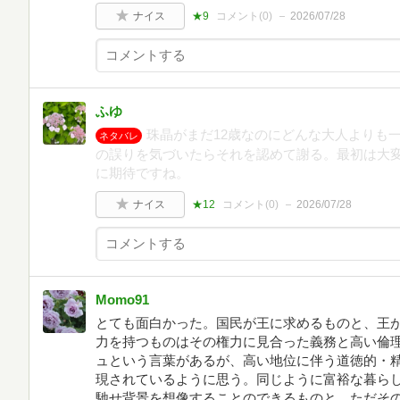
ナイス
★9
コメント(
0
)
2026/07/28
ふゆ
珠晶がまだ12歳なのにどんな大人よりも
ネタバレ
の誤りを気づいたらそれを認めて謝る。最初は大
に期待ですね。
ナイス
★12
コメント(
0
)
2026/07/28
Momo91
とても面白かった。国民が王に求めるものと、王
力を持つものはその権力に見合った義務と高い倫
ュという言葉があるが、高い地位に伴う道徳的・
現されているように思う。同じように富裕な暮ら
馳せ背景を想像することのできるものと、ただそ