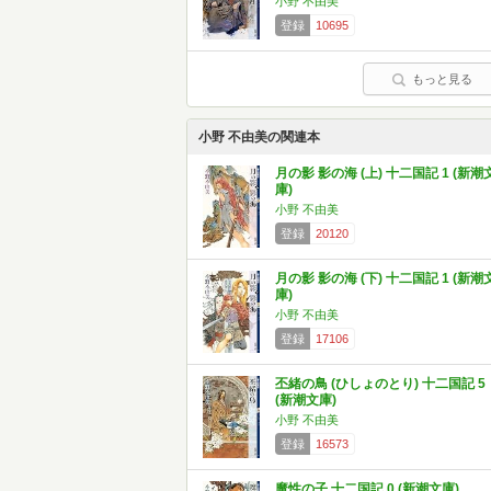
小野 不由美
登録
10695
もっと見る
小野 不由美の関連本
月の影 影の海 (上) 十二国記 1 (新潮
庫)
小野 不由美
登録
20120
月の影 影の海 (下) 十二国記 1 (新潮
庫)
小野 不由美
登録
17106
丕緒の鳥 (ひしょのとり) 十二国記 5
(新潮文庫)
小野 不由美
登録
16573
魔性の子 十二国記 0 (新潮文庫)