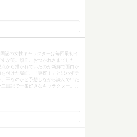
二国記の女性キャラクターは毎回最初イ
ですが笑。頑丘、おつかれさまでした
視点から描かれていたのが新鮮で面白か
前を付けた場面。「更夜！」と思わずテ
か、王なのかと予想しながら読んでいた
十二国記で一番好きなキャラクター。ま