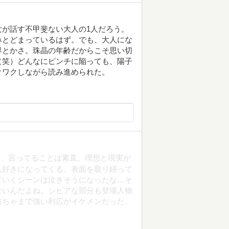
が話す不甲斐ない大人の1人だろう。
みとどまっているはず。でも、大人にな
界とかさ。珠晶の年齢だからこそ思い切
（笑）どんなにピンチに陥っても、陽子
クワクしながら読み進められた。
も、言ってることは素直。理想と現実が
ん好きになってくる。表面を取り繕って
ていくシーンは泣きそうになったな…そ
ないんだよね。シビアな部分も登場人物
坊ちゃまで強い利広がイケメンだった。