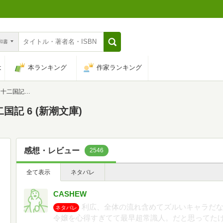
n和書
は
本ランキング
作家ランキング
6 (新潮文庫)
国記 6 (新潮文庫)
感想・レビュー
2546
全て表示
ネタバレ
CASHEW
利広、全体の流れ含めてズルいキャラだ
ネタバレ
令嬢を心得すぎてて最早超常識人。だと思ってた