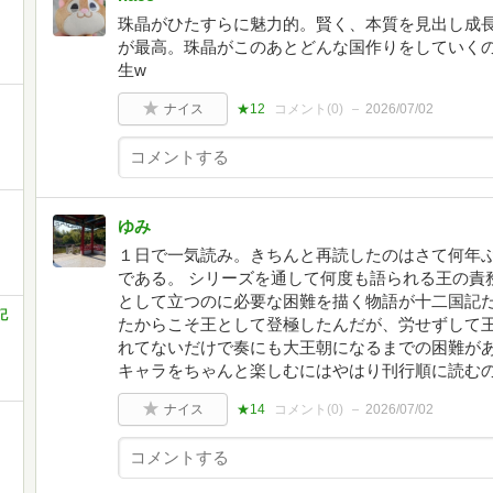
珠晶がひたすらに魅力的。賢く、本質を見出し成
が最高。珠晶がこのあとどんな国作りをしていく
生w
ナイス
★12
コメント(
0
)
2026/07/02
ゆみ
１日で一気読み。きちんと再読したのはさて何年
である。 シリーズを通して何度も語られる王の責
として立つのに必要な困難を描く物語が十二国記
記
たからこそ王として登極したんだが、労せずして
れてないだけで奏にも大王朝になるまでの困難があ
キャラをちゃんと楽しむにはやはり刊行順に読む
ナイス
★14
コメント(
0
)
2026/07/02