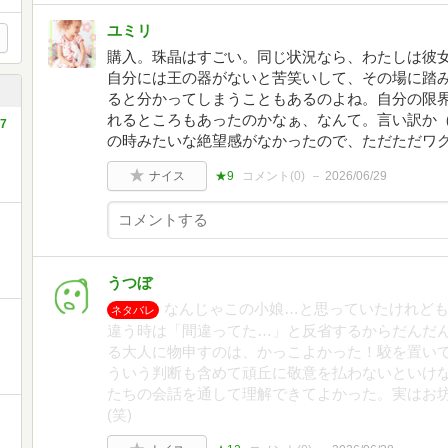
ユミリ
購入。珠晶はすごい。同じ状況なら、わたしは彼女
自分には王の器がないと苦笑いして、その場に踏
ると分かってしまうこともあるのよね。自分の限
れるところもあったのかなぁ、なんて。言い訳か
7
の時みたいな絶望感がなかったので、ただただワ
ナイス
★9
コメント(
0
)
2026/06/29
うつぼ
なんじゃこの小娘…と思っていたけれど
ネタバレ
違う時は「間違ってた…」と反省するからだんだ
る大人に物申すのは、かっこよかった！駮を置い
ういう判断も含めて頑丘に敬意を払わないといけ
たちの会話を通して理解できてよかった。実はお
(笑)