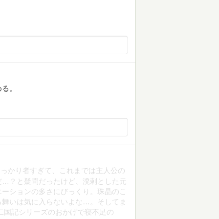
める。
しっかり者すぎて、これまでは主人公の
だ…？と疑問だったけど、溌剌とした元
エーションの多さにびっくり。珠晶のこ
る舞いは気に入らないよな…。そしてま
二国記シリーズのおかげで寝不足の