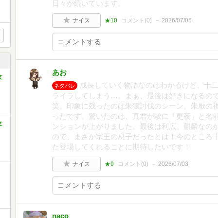
日々が続いています。
ナイス
★10
コメント(
0
)
2026/07/05
あお
文
成長していく物語なのはわかるけど、十
ネタバレ
ライラしてしまう…。まぁ、最後は好きになるの
笑。印象に残ったのは朱猿討伐のシーン。朱厭の
ったです。驚いたのは、真君が駮に「更夜」と名
文
ンションが上がりました。最後は利広。麒麟なの
ので、まさか宗王の息子だったとは！今のところ
た登場してくれることに期待したいです！
ナイス
★9
コメント(
0
)
2026/07/03
naco