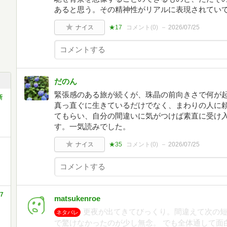
あると思う。その精神性がリアルに表現されてい
ナイス
★17
コメント(
0
)
2026/07/25
だのん
緊張感のある旅が続くが、珠晶の前向きさで何が
新
真っ直ぐに生きているだけでなく、まわりの人に
てもらい、自分の間違いに気がつけば素直に受け
す。一気読みでした。
ナイス
★35
コメント(
0
)
2026/07/25
7
matsukenroe
更夜が出てきてびっくり。間違えて次の
ネタバレ
で驚けなかったのが少し無念。 でも全体通して面