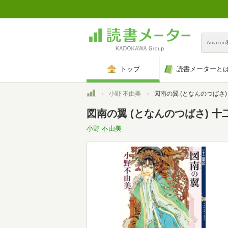
Amazo
トップ
読書メーターと
トップ
小野 不由美
図南の翼 (となんのつばさ) 十二国記 
図南の翼 (となんのつばさ) 十二
小野 不由美