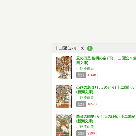
十二国記シリーズ
8
風の万里 黎明の空 (下) 十二国記 4 (
潮文庫)
小野 不由美
登録
11148
丕緒の鳥 (ひしょのとり) 十二国記 5
(新潮文庫)
小野 不由美
登録
16573
華胥の幽夢 (かしょのゆめ) 十二国記 
(新潮文庫)
小野 不由美
登録
9190