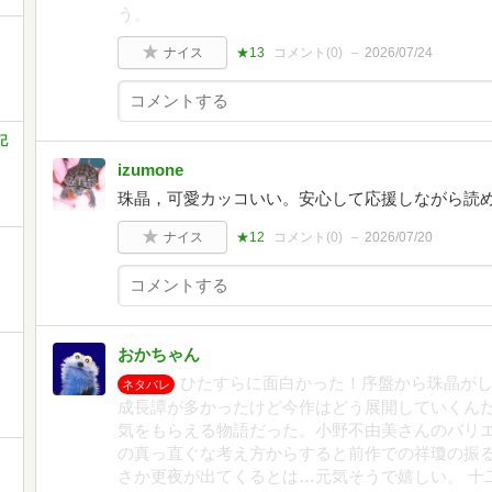
う。
ナイス
★13
コメント(
0
)
2026/07/24
記
izumone
珠晶，可愛カッコいい。安心して応援しながら読
ナイス
★12
コメント(
0
)
2026/07/20
おかちゃん
ひたすらに面白かった！序盤から珠晶が
ネタバレ
成長譚が多かったけど今作はどう展開していくん
気をもらえる物語だった。小野不由美さんのバリ
の真っ直ぐな考え方からすると前作での祥瓊の振
さか更夜が出てくるとは…元気そうで嬉しい。 十