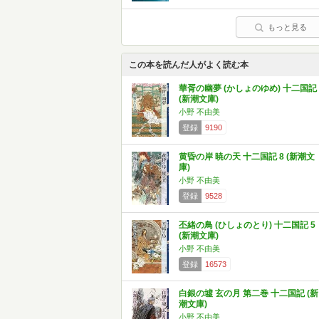
もっと見る
この本を読んだ人がよく読む本
華胥の幽夢 (かしょのゆめ) 十二国記 
(新潮文庫)
小野 不由美
登録
9190
黄昏の岸 暁の天 十二国記 8 (新潮文
庫)
小野 不由美
登録
9528
丕緒の鳥 (ひしょのとり) 十二国記 5
(新潮文庫)
小野 不由美
登録
16573
白銀の墟 玄の月 第二巻 十二国記 (新
潮文庫)
小野 不由美