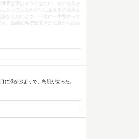
な世界は実はそうではない。それを分か
供にとって大人がクソに見えるのは大人
正論なんだけどさ、一途に一生懸命って
でも、丕緒の鳥で出てきた民草たちのお
かさが目に浮かぶようで、鳥肌が立った。