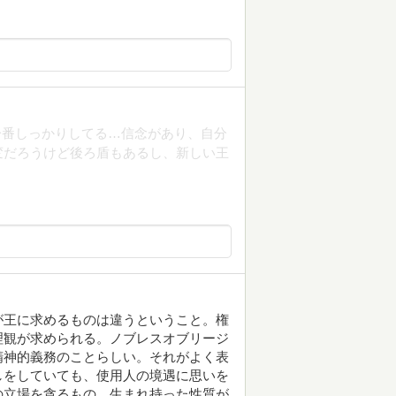
一番しっかりしてる…信念があり、自分
変だろうけど後ろ盾もあるし、新しい王
が王に求めるものは違うということ。権
理観が求められる。ノブレスオブリージ
精神的義務のことらしい。それがよく表
しをしていても、使用人の境遇に思いを
の立場を貪るもの。生まれ持った性質が