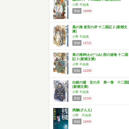
小野 不由美
登録
15689
風の海 迷宮の岸 十二国記 2 (新潮文
庫)
小野 不由美
登録
13721
東の海神(わだつみ) 西の滄海 十二国
記 3 (新潮文庫)
小野 不由美
登録
12290
白銀の墟 玄の月 第一巻 十二国
(新潮文庫)
小野 不由美
登録
12162
残穢(ざんえ)
小野 不由美
登録
11945