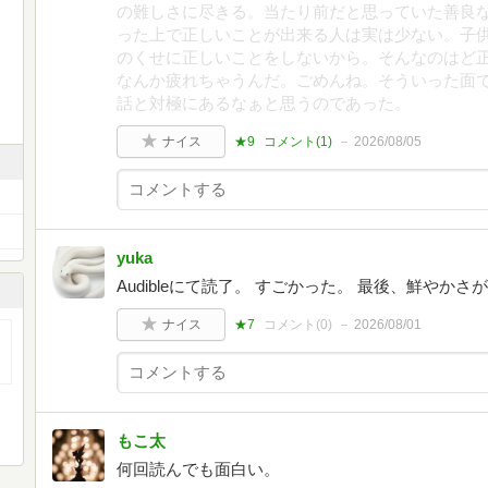
の難しさに尽きる。当たり前だと思っていた善良
った上で正しいことが出来る人は実は少ない。子
のくせに正しいことをしないから。そんなのはど
なんか疲れちゃうんだ。ごめんね。そういった面
話と対極にあるなぁと思うのであった。
ナイス
★9
コメント(
1
)
2026/08/05
yuka
Audibleにて読了。 すごかった。 最後、鮮や
ナイス
★7
コメント(
0
)
2026/08/01
もこ太
何回読んでも面白い。