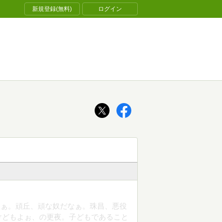
新規登録(無料)
ログイン
なぁ。頑丘、頑な奴だなぁ。珠昌、悪役
けどもよぉ、の更夜。子どもであること