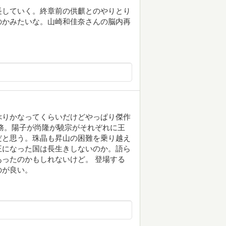
長していく。終章前の供麒とのやりとり
のかみたいな。山崎和佳奈さんの脳内再
ぶりかなってくらいだけどやっぱり傑作
務。陽子が尚隆が驍宗がそれぞれに王
だと思う。珠晶も昇山の困難を乗り越え
王になった国は長生きしないのか。語ら
ったのかもしれないけど。 登場する
のが良い。