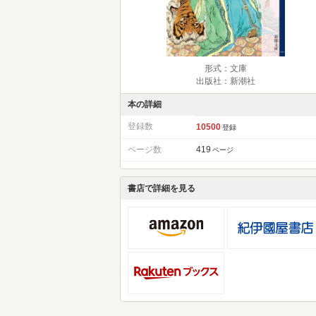
形式：文庫
出版社：新潮社
本の詳細
登録数
10500
登録
ページ数
419
ページ
書店で詳細を見る