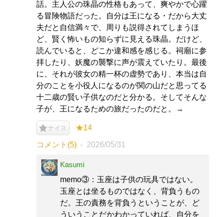
話。主人公の珠晶の性格もあって、爽やかで心躍
る冒険物語だった。自分は王になる・だから大丈
夫だと自信満々で、周りも説得されてしまうほ
ど、賢く怖いもの知らずに見える珠晶。だけど、
読んでいると、どこか違和感を感じる。祠廟に参
拝したり、妖魔の襲撃に声が震えていたり。最後
に、それが彼女の精一杯の虚勢であり、本当は自
分のことを小役人になるのが関の山だと思ってる
十二歳の賢い子供なのだと分かる。そしてそんな
子が、王になるための旅だったのだと。→
★14
ナイス
コメント(5)
2026/05/31
Kasumi
memo③：玉座は子供の玩具ではない。
玉座とは坐るものではなく、背負うもの
だ。王の責務を背負うということが、ど
ういうことだかわかっていれば、自分を