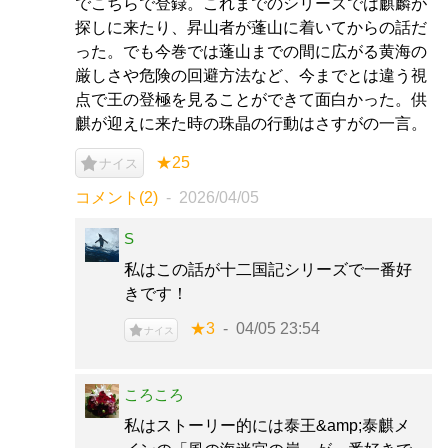
でこちらで登録。これまでのシリーズでは麒麟が
探しに来たり、昇山者が蓬山に着いてからの話だ
った。でも今巻では蓬山までの間に広がる黄海の
厳しさや危険の回避方法など、今までとは違う視
点で王の登極を見ることができて面白かった。供
麒が迎えに来た時の珠晶の行動はさすがの一言。
★25
ナイス
コメント(2)
2026/04/05
S
私はこの話が十二国記シリーズで一番好
きです！
★3
04/05 23:54
ナイス
ころころ
私はストーリー的には泰王&amp;泰麒メ