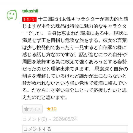
takashii
十二国記は女性キャラクターが魅力的と感
ネタバレ
じますが本作の珠晶は特段に魅力的なキャラクタ
ーでした。 自身は恵まれた環境にある中、現状に
満足せず王を目指し危険な旅をする。彼女の言葉
は少し挑発的であったり一見すると自信家の様に
感じる話し方なのですが、話が進むにつれ自分や
周囲を鼓舞する為に敢えて強くあろうとする姿勢
だったのだと理解出来てきます。 思慮深く自身の
弱さを理解しているけれど誰かが王にならないと
皆が救われないという強い覚悟で黄海に臨んでい
る。だからこそ弱い自分にとって応援したいと思
えたのだと思います。
★10
ナイス
コメント(0)
2026/05/24