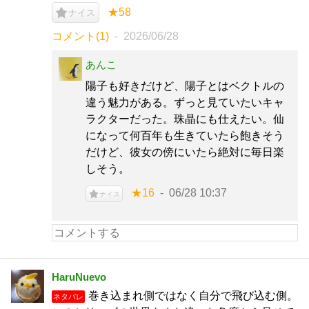
★58
ナイス
コメント(1)
2026/06/28
あんこ
陽子も好きだけど、陽子とはベクトルの
違う魅力がある。ずっと見ていたいキャ
ラクターだった。珠晶にも仕えたい。仙
になって何百年も生きていたら飽きそう
だけど、彼女の傍にいたら絶対に毎日楽
しそう。
★16
06/28 10:37
ナイス
HaruNuevo
巻き込まれ側ではなく自分で飛び込む側。
ネタバレ