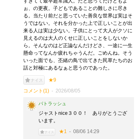
すぎてて最早超常識人。だと思ってたけどもよ
ぉ、の更夜。子どもであることの難しさに尽き
る。当たり前だと思っていた善良な世界は実はそ
うではない。それを分かった上で正しいことが出
来る人は実は少ない。子供にとって大人がクソに
見えるのは大人のくせに正しいことをしないか
ら。そんなのはど正論なんだけどさ、一途に一生
懸命ってなんか疲れちゃうんだ。ごめんね。そう
いった面でも、丕緒の鳥で出てきた民草たちのお
話と対極にあるなぁと思うのであった。
★9
ナイス
コメント(1)
2026/08/05
パトラッシュ
ジャストnice３００！ ありがとうござ
います。
★1
08/06 14:29
ナイス