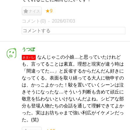
★9
ナイス
コメント(0)
2026/07/03
うつぼ
なんじゃこの小娘…と思っていたけれど
ネタバレ
も、言ってることは素直。理想と現実が違う時は
「間違ってた…」と反省するからだんだん好きに
なってくる。表面を取り繕ってる大人に物申すの
は、かっこよかった！駮を置いていくシーンは泣
きそうになったな…そういう判断も含めて頑丘に
敬意を払わないといけないんだよね。シビアな部
分も登場人物たちの会話を通して理解できてよか
った。実はお坊ちゃまで強い利広がイケメンだっ
た。(笑)