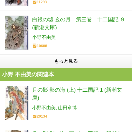
11293
白銀の墟 玄の月 第三巻 十二国記 ９
(新潮文庫)
小野不由美
10608
もっと見る
小野 不由美の関連本
月の影 影の海 (上) 十二国記 1 (新潮文
庫)
小野不由美
山田章博
20134