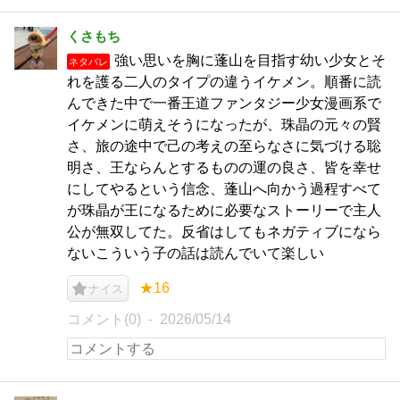
くさもち
強い思いを胸に蓬山を目指す幼い少女とそ
ネタバレ
れを護る二人のタイプの違うイケメン。順番に読
んできた中で一番王道ファンタジー少女漫画系で
イケメンに萌えそうになったが、珠晶の元々の賢
さ、旅の途中で己の考えの至らなさに気づける聡
明さ、王ならんとするものの運の良さ、皆を幸せ
にしてやるという信念、蓬山へ向かう過程すべて
が珠晶が王になるために必要なストーリーで主人
公が無双してた。反省はしてもネガティブになら
ないこういう子の話は読んでいて楽しい
★16
ナイス
コメント(0)
2026/05/14