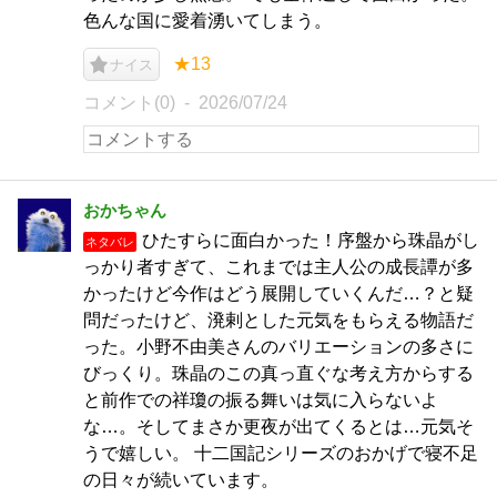
色んな国に愛着湧いてしまう。
★13
ナイス
コメント(0)
2026/07/24
おかちゃん
ひたすらに面白かった！序盤から珠晶がし
ネタバレ
っかり者すぎて、これまでは主人公の成長譚が多
かったけど今作はどう展開していくんだ…？と疑
問だったけど、溌剌とした元気をもらえる物語だ
った。小野不由美さんのバリエーションの多さに
びっくり。珠晶のこの真っ直ぐな考え方からする
と前作での祥瓊の振る舞いは気に入らないよ
な…。そしてまさか更夜が出てくるとは…元気そ
うで嬉しい。 十二国記シリーズのおかげで寝不足
の日々が続いています。