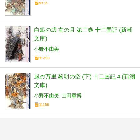
9535
白銀の墟 玄の月 第二巻 十二国記 (新潮
文庫)
小野不由美
11293
風の万里 黎明の空 (下) 十二国記 4 (新潮
文庫)
小野不由美
山田章博
11156
白銀の墟 玄の月 第一巻 十二国記
(新潮文庫)