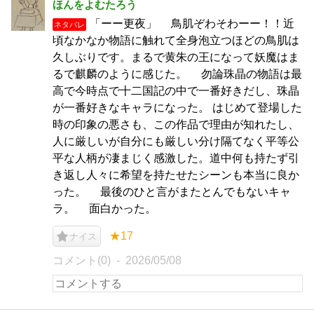
ほんをよむたろう
「ーー更夜」 鳥肌ぞわそわーー！！近
ネタバレ
頃なかなか物語に触れて全身泡立つほどの鳥肌は
久しぶりです。まるで黄朱の王になって妖魔はま
るで麒麟のように感じた。 勿論珠晶の物語は最
高で今時点で十二国記の中で一番好きだし、珠晶
が一番好きなキャラになった。 はじめて登場した
時の印象の悪さも、この作品で理由が知れたし、
人に厳しいが自分にも厳しい分け隔てなく平等公
平な人柄が凄まじく感激した。道中何も持たず引
き返し人々に希望を持たせたシーンも本当に良か
った。 最後のひと言がまたとんでもないキャ
ラ。 面白かった。
★17
ナイス
コメント(0)
2026/05/08