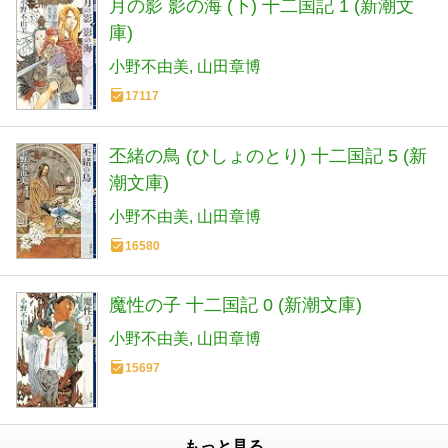
月の影 影の海 (下) 十二国記 1 (新潮文
庫)
小野不由美
山田章博
17117
丕緒の鳥 (ひしょのとり) 十二国記 5 (新
潮文庫)
小野不由美
山田章博
16580
魔性の子 十二国記 0 (新潮文庫)
小野不由美
山田章博
15697
もっと見る