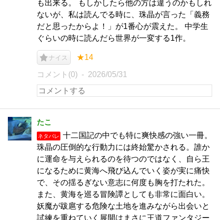
も出来る。 もしかしたら他の方は違うのかもしれ
ないが、私は読んでる時に、珠晶が言った「義務
だと思ったからよ！」が1番心が震えた。 中学生
ぐらいの時に読んだら世界が一変する1作。
★14
ナイス
コメント(0)
2026/05/31
たこ
十二国記の中でも特に爽快感の強い一冊。
ネタバレ
珠晶の圧倒的な行動力には終始驚かされる。誰か
に運命を与えられるのを待つのではなく、自ら王
になるために黄海へ飛び込んでいく姿が実に痛快
で、その揺るぎない意志に何度も胸を打たれた。
また、黄海を巡る冒険譚としても非常に面白い。
妖魔が跋扈する危険な土地を進みながら出会いと
試練を重ねていく展開はまさに王道ファンタジー