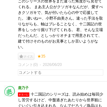
このシリーズの世界をまた違った角度から見せて
くれる。 まあ主人公がクソガキなんだが、愛すべ
きクソガキで、気が付いたら心の中で応援して
た。 凄いねー、小野不由美さん。違った手法を取
りながらも、軸はブレることなく、十二国記の世
界をしっかり掘り下げてくれる。 君、そんな立場
だったんだ、としっかりオチまで用意されてて、
建て付けそのものがお見事としか言いようがな
い。
★35
ナイス
コメント(0)
2026/06/20
鹿乃子
十二国記のシリーズは、読み始めは毎回少
ネタバレ
し苦労するけど、中盤過ぎたあたりから世界観に
ぐいぐい引き込まれる、なんでだろう／珠晶はも