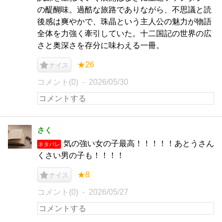
の醍醐味。過酷な旅路でありながら、不思議と読
後感は爽やかで、珠晶という主人公の魅力が物語
全体を力強く牽引していた。十二国記の世界の広
さと奥深さを存分に味わえる一冊。
★26
ナイス
コメント(0)
2026/05/30
さく
気の強い女の子最高！！！！！あとうさん
ネタバレ
くさい男の子も！！！！
★8
ナイス
コメント(0)
2026/05/27