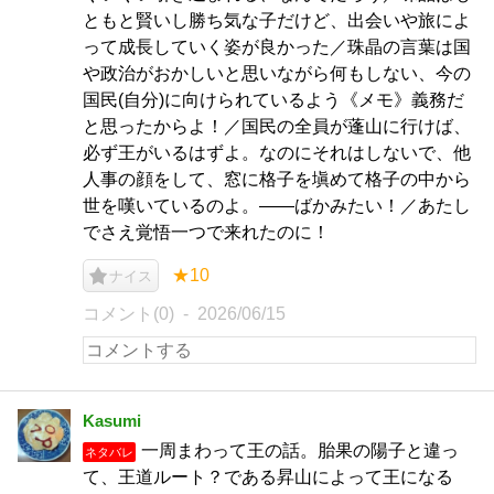
ともと賢いし勝ち気な子だけど、出会いや旅によ
って成長していく姿が良かった／珠晶の言葉は国
や政治がおかしいと思いながら何もしない、今の
国民(自分)に向けられているよう《メモ》義務だ
と思ったからよ！／国民の全員が蓬山に行けば、
必ず王がいるはずよ。なのにそれはしないで、他
人事の顔をして、窓に格子を塡めて格子の中から
世を嘆いているのよ。――ばかみたい！／あたし
でさえ覚悟一つで来れたのに！
★10
ナイス
コメント(0)
2026/06/15
Kasumi
一周まわって王の話。胎果の陽子と違っ
ネタバレ
て、王道ルート？である昇山によって王になる