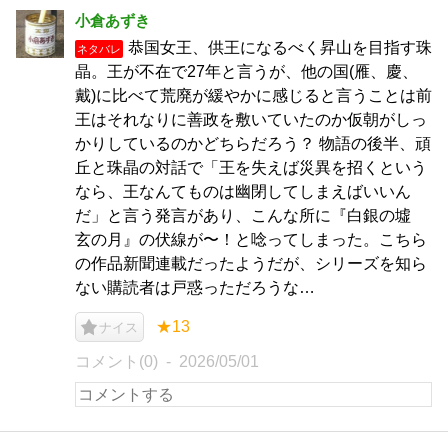
小倉あずき
恭国女王、供王になるべく昇山を目指す珠
ネタバレ
晶。王が不在で27年と言うが、他の国(雁、慶、
戴)に比べて荒廃が緩やかに感じると言うことは前
王はそれなりに善政を敷いていたのか仮朝がしっ
かりしているのかどちらだろう？ 物語の後半、頑
丘と珠晶の対話で「王を失えば災異を招くという
なら、王なんてものは幽閉してしまえばいいん
だ」と言う発言があり、こんな所に『白銀の墟
玄の月』の伏線が〜！と唸ってしまった。こちら
の作品新聞連載だったようだが、シリーズを知ら
ない購読者は戸惑っただろうな…
★13
ナイス
コメント(0)
2026/05/01