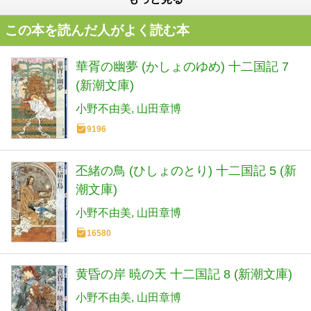
この本を読んだ人がよく読む本
華胥の幽夢 (かしょのゆめ) 十二国記 7
(新潮文庫)
小野不由美
山田章博
9196
丕緒の鳥 (ひしょのとり) 十二国記 5 (新
潮文庫)
小野不由美
山田章博
16580
黄昏の岸 暁の天 十二国記 8 (新潮文庫)
小野不由美
山田章博