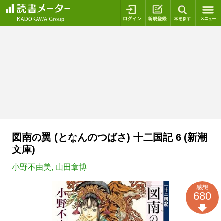
ログイン
新規登録
本を探
図南の翼 (となんのつばさ) 十二国記 6 (新潮
文庫)
小野不由美
,
山田章博
感想
680