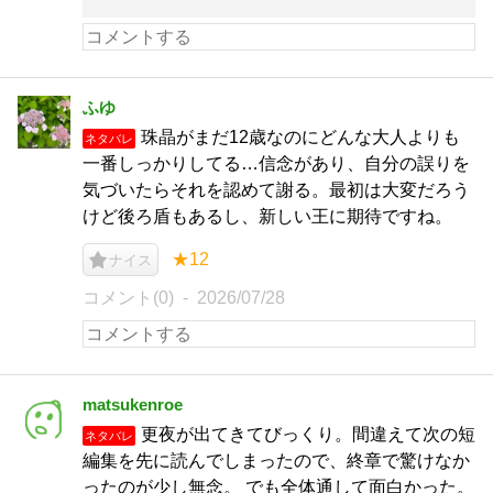
ふゆ
珠晶がまだ12歳なのにどんな大人よりも
ネタバレ
一番しっかりしてる…信念があり、自分の誤りを
気づいたらそれを認めて謝る。最初は大変だろう
けど後ろ盾もあるし、新しい王に期待ですね。
★12
ナイス
コメント(0)
2026/07/28
matsukenroe
更夜が出てきてびっくり。間違えて次の短
ネタバレ
編集を先に読んでしまったので、終章で驚けなか
ったのが少し無念。 でも全体通して面白かった。