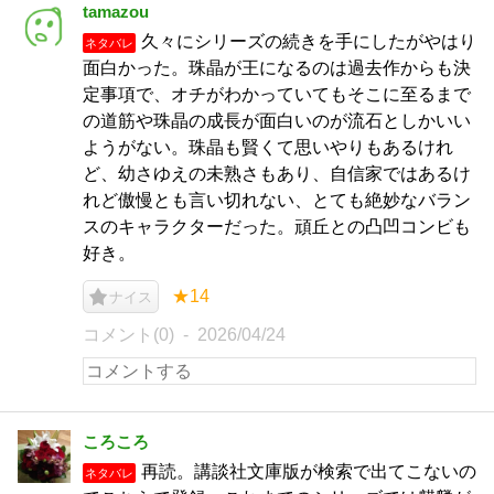
tamazou
久々にシリーズの続きを手にしたがやはり
ネタバレ
面白かった。珠晶が王になるのは過去作からも決
定事項で、オチがわかっていてもそこに至るまで
の道筋や珠晶の成長が面白いのが流石としかいい
ようがない。珠晶も賢くて思いやりもあるけれ
ど、幼さゆえの未熟さもあり、自信家ではあるけ
れど傲慢とも言い切れない、とても絶妙なバラン
スのキャラクターだった。頑丘との凸凹コンビも
好き。
★14
ナイス
コメント(0)
2026/04/24
ころころ
再読。講談社文庫版が検索で出てこないの
ネタバレ