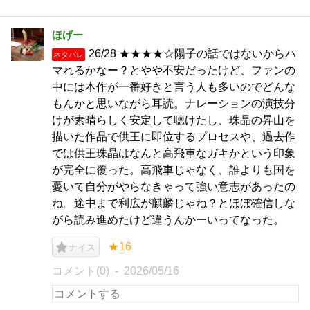
ほげー
26/28 ★★★★☆陽子の話ではないからハ
ネタバレ
マれるかなー？とやや不安だったけど、ファンの
中には本作が一番好きと言う人も多いのでどんな
もんかと思いながら耳読。ナレーションの演技分
けが素晴らしく安定して聴けたし、珠晶の昇山を
描いた作品で供王に即位するプロセスや、過去作
では供王珠晶はなんと高飛車なガキかという印象
が完全に覆った。高飛車じゃなく、誰よりも国を
憂いて自分がやらなきゃって強い意志があったの
ね。途中まで利広が麒麟じゃね？とほぼ確信しな
がら読み進めたけど違うんかーいってなった。
★16
ナイス
コメント(0)
2026/05/16