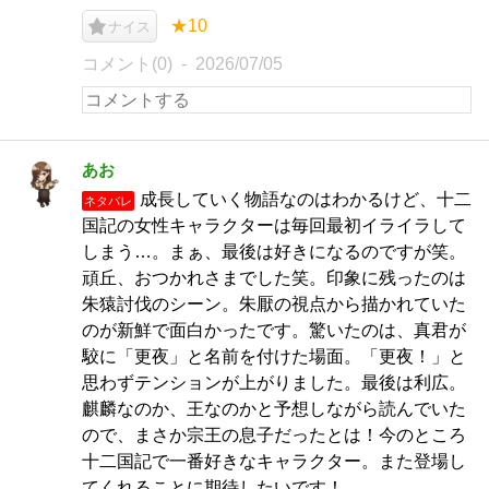
★10
ナイス
コメント(0)
2026/07/05
あお
成長していく物語なのはわかるけど、十二
ネタバレ
国記の女性キャラクターは毎回最初イライラして
しまう…。まぁ、最後は好きになるのですが笑。
頑丘、おつかれさまでした笑。印象に残ったのは
朱猿討伐のシーン。朱厭の視点から描かれていた
のが新鮮で面白かったです。驚いたのは、真君が
駮に「更夜」と名前を付けた場面。「更夜！」と
思わずテンションが上がりました。最後は利広。
麒麟なのか、王なのかと予想しながら読んでいた
ので、まさか宗王の息子だったとは！今のところ
十二国記で一番好きなキャラクター。また登場し
てくれることに期待したいです！