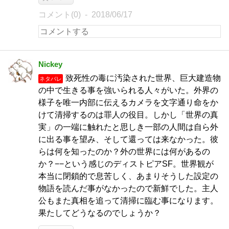
コメント(0)
2018/06/17
Nickey
致死性の毒に汚染された世界、巨大建造物
ネタバレ
の中で生きる事を強いられる人々がいた。外界の
様子を唯一内部に伝えるカメラを文字通り命をか
けて清掃するのは罪人の役目。しかし「世界の真
実」の一端に触れたと思しき一部の人間は自ら外
に出る事を望み、そして還っては来なかった。彼
らは何を知ったのか？外の世界には何があるの
か？−−という感じのディストピアSF。世界観が
本当に閉鎖的で息苦しく、あまりそうした設定の
物語を読んだ事がなかったので新鮮でした。主人
公もまた真相を追って清掃に臨む事になります。
果たしてどうなるのでしょうか？