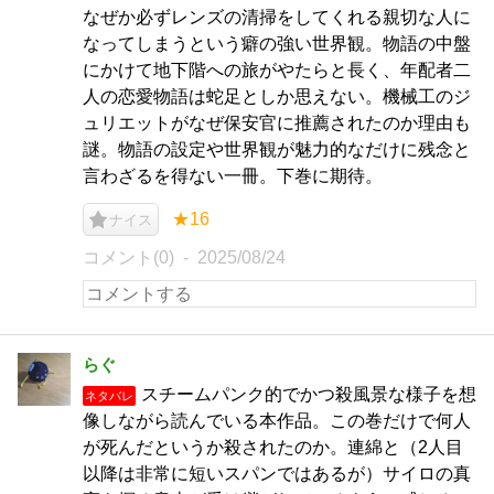
なぜか必ずレンズの清掃をしてくれる親切な人に
なってしまうという癖の強い世界観。物語の中盤
にかけて地下階への旅がやたらと長く、年配者二
人の恋愛物語は蛇足としか思えない。機械工のジ
ュリエットがなぜ保安官に推薦されたのか理由も
謎。物語の設定や世界観が魅力的なだけに残念と
言わざるを得ない一冊。下巻に期待。
★16
ナイス
コメント(0)
2025/08/24
らぐ
スチームパンク的でかつ殺風景な様子を想
ネタバレ
像しながら読んでいる本作品。この巻だけで何人
が死んだというか殺されたのか。連綿と（2人目
以降は非常に短いスパンではあるが）サイロの真