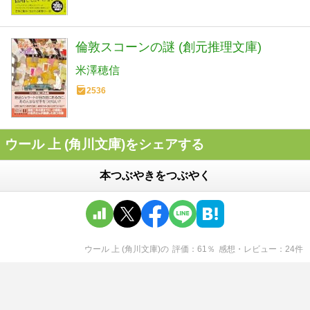
倫敦スコーンの謎 (創元推理文庫)
米澤穂信
2536
ウール 上 (角川文庫)をシェアする
本つぶやきをつぶやく
ウール 上 (角川文庫)
の
評価
61
％
感想・レビュー
24
件