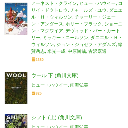
アーネスト・クライン
ヒュー・ハウイー
コ
リイ・ドクトロウ
チャールズ・ユウ
ダニエ
ル・Ｈ・ウィルソン
チャーリー・ジェー
ン・アンダース
ホリー・ブラック
ショーニ
ン・マグワイア
デヴィッド・バー・カート
リー
ミッキー・ニールソン
ダニエル・Ｈ・
ウィルソン
ジョン・ジョゼフ・アダムズ
緒
賀岳志
米光一成
中原尚哉
古沢嘉通
1380
ウール 下 (角川文庫)
ヒュー・ハウイー
雨海弘美
825
シフト (上) (角川文庫)
ヒュー・ハウイー
雨海弘美