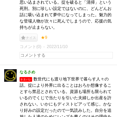
思い込まされている。掟を破ると「清掃」という
死刑。別に珍しい設定ではないのに、どんどんお
話に吸い込まれて夢中になってしまった。魅力的
な登場人物が次々に死んでしまうので、応援の気
持ちが止まらない。
★9
ナイス
コメント(0)
2022/11/10
なるさめ
数世代にも渡り地下世界で暮らす人々の
ネタバレ
話。掟により外界に出ることはおろか想像するこ
とすら禁忌とされている。資源も場所も限られて
いるのでくじで当たりを引いた夫婦しか出産を許
されない。いかにもディストピアって感じ。かな
り好みの設定だったので一気読みした。自分を追
放した人達のためにレンズを磨くのはその理由を