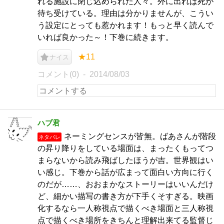
れる施設に閉じ込められた人々。外に出れば死が
待ち受けている。理由は分かりませんが、こうい
う設定にとっても惹かれます！もっと早く読んで
いれば良かった～！下巻に続きます。
★11
ナイス
コメント(0)
2014/08/03
ハブ君
ネーミングセンスが皆無。ばあさんが階段
ネタバレ
の昇り降りをしている場面は、まったくもってつ
まらないから読み飛ばしたほうが吉。世界観はい
い感じ。下巻から話が広まって面白い方向に行く
のだが……、おおまかなストーリーはいいんだけ
ど、細かい描写の書き方が下手くそすぎる。映画
化するなら一人称視点で描くべき場面と三人称視
点で描くべき場所をきちんと理解出来てる監督じ