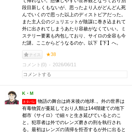
て帰れない。想像しやすい世界観となっており別
段目新しくもないが、思ったより人がどんどん死
んでいくので思った以上のディストピアだった。
また主人公のジュリエットが陰謀に巻き込まれて
外に出されてしまうあたり容赦がなくていい。ミ
ステリー要素も内包しており、サイロの全容も今
だ謎。ここからどうなるのか。以下【下】へ。
★38
ナイス
コメント(0)
2026/06/11
K・M
物語の舞台は終末後の地球‥。外の世界は
ネタバレ
有毒物質が蔓延しており人類は144階建ての地下
都市《サイロ》で細々と生き延びているとのこ
と。犯罪者は外でのレンズ磨きの刑を執行され
る。最初はレンズの清掃を拒否するが外に出ると