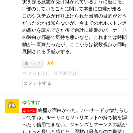
実を探る意志が受け継がれているように感じる。
IT部のしていることに関して本当に虫唾が走る。
このシステムが作り上げられた当初の目的がどう
だったのかは知らないが、今までのホルストン達
の想いを読んできた後で余計に終盤のバーナード
の独白が邪悪で気持ち悪いなと。これまでは時間
軸が一直線だったが、ここからは複数視点が同時
展開される予感がする。
★6
ナイス
コメント(0)
2025/07/01
ゆうすけ
終盤が面白かった。バーナードが憎たらし
ネタバレ
いですね。ルーカスもジュリエットの持ち物を調
べたり信用できない。ジャンズとマーンズの話が
ちょっと長いと感じた。題材は最高なので期待し