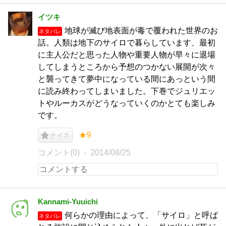
イツキ
地球が滅び地表面が毒で覆われた世界のお
ネタバレ
話。人類は地下のサイロで暮らしています、最初
に主人公だと思った人物や重要人物が早々に退場
してしまうところから予想のつかない展開が次々
と襲ってきて夢中になっている間にあっという間
に読み終わってしまいました。下巻でジュリエッ
トやルーカスがどうなっていくのかとても楽しみ
です。
★9
ナイス
コメント(0)
2014/08/25
Kannami-Yuuichi
何らかの理由によって、「サイロ」と呼ば
ネタバレ