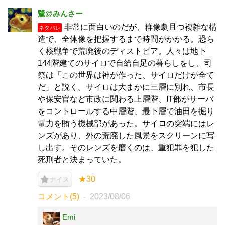
鷺@みんさー
非常に面白いのだが、群像劇且つ複雑な構
ネタバレ
造で、全体像を把握するまで時間がかかる。恐ら
く核戦争で荒廃後のディストピア。人々は地下
144階建てのサイロで自給自足の暮らしをし、司
祭は「この世界は神が作った、サイロだけが全て
だ」と説く。サイロは大まかに三層に別れ、市長
や保安官など市政に関わる上層階、IT部がサーバ
をコントロールする中層階、最下層で油田を掘り
電力を賄う機械部があった。サイロの突端にはレ
ンズがあり、外の荒廃した風景をスクリーンに写
し出す。そのレンズを磨くのは、重犯罪を犯した
死刑者と決まっていた。
★30
ナイス
コメント(5)
2023/08/06
Emi