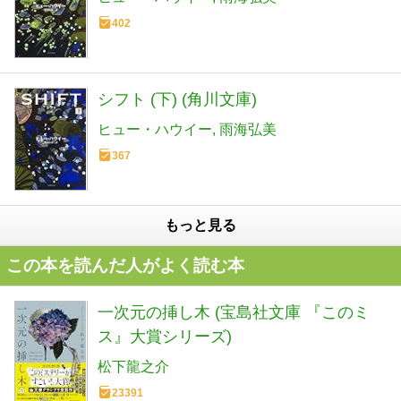
402
シフト (下) (角川文庫)
ヒュー・ハウイー
雨海弘美
367
もっと見る
この本を読んだ人がよく読む本
一次元の挿し木 (宝島社文庫 『このミ
ス』大賞シリーズ)
松下龍之介
23391