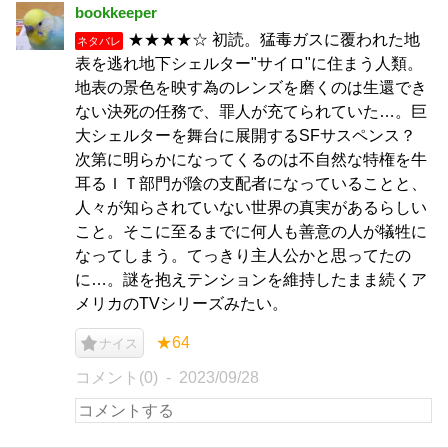
bookkeeper
★★★★☆ 初読。猛毒ガスに覆われた地
ネタバレ
表を逃れ地下シェルター"サイロ"に住まう人類。
地表の景色を映す為のレンズを磨くのは生還でき
ない決死の任務で、罪人が充てられていた…。巨
大シェルターを舞台に展開するSFサスペンス？
次第に明らかになってくるのは不自然な特権を牛
耳るＩＴ部門が陰の支配者になっていることと、
人々が知らされていない世界の真実があるらしい
こと。そこに至るまでに何人も善意の人が犠牲に
なってしまう。てっきり主人公かと思ってたの
に…。謎を抱えテンションを維持したまま続くア
メリカのTVシリーズみたい。
★64
ナイス
コメント(0)
2023/09/28