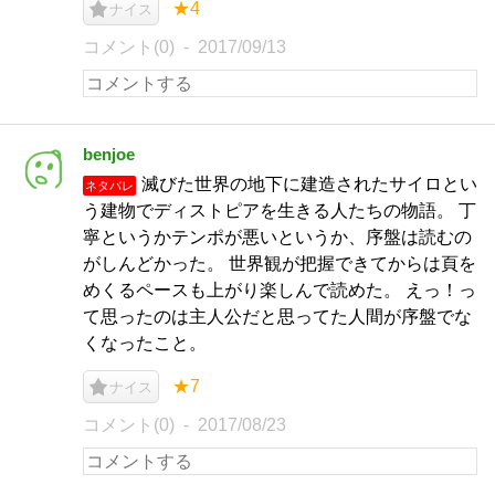
★4
ナイス
コメント(0)
2017/09/13
benjoe
滅びた世界の地下に建造されたサイロとい
ネタバレ
う建物でディストピアを生きる人たちの物語。 丁
寧というかテンポが悪いというか、序盤は読むの
がしんどかった。 世界観が把握できてからは頁を
めくるペースも上がり楽しんで読めた。 えっ！っ
て思ったのは主人公だと思ってた人間が序盤でな
くなったこと。
★7
ナイス
コメント(0)
2017/08/23