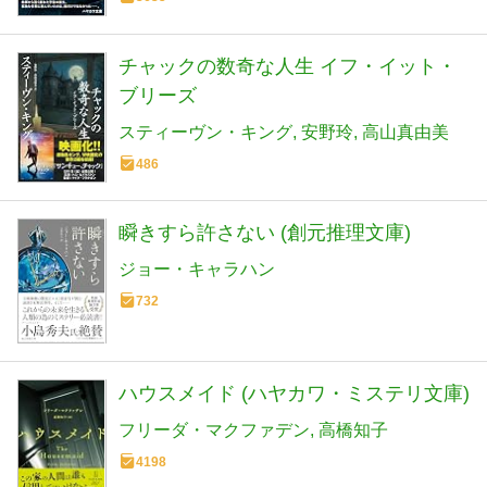
チャックの数奇な人生 イフ・イット・
ブリーズ
スティーヴン・キング
安野玲
高山真由美
486
瞬きすら許さない (創元推理文庫)
ジョー・キャラハン
732
ハウスメイド (ハヤカワ・ミステリ文庫)
フリーダ・マクファデン
高橋知子
4198