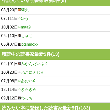
今読んでいる読書家最新5件(8)
08月20日
莉央
07月11日
ゆう
10月02日
maa9
05月10日
ちゃこ
05月07日
xxshinoxx
積読中の読書家最新5件(13)
02月01日
みかんだいふく
10月23日
ねこにんじん
07月08日
あおい¥
12月14日
きらきら
09月12日
わっちー
読みたい本に登録した読書家最新5件(183)