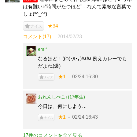
は有難い♪”時間がたつほど”…なんて素敵な言葉で
しょ(*^_^*)
★34
ナイス
コメント(17)
2014/02/23
emi*
なるほど！((φ(･д･｡)ﾎｫﾎｫ 例えカレーでも
だよね(爆)
★1
02/24 16:30
ナイス
おれんじぺこ♪(17年生)
今日は、何にしよう…
★1
02/24 16:43
ナイス
17件のコメントを全て見る