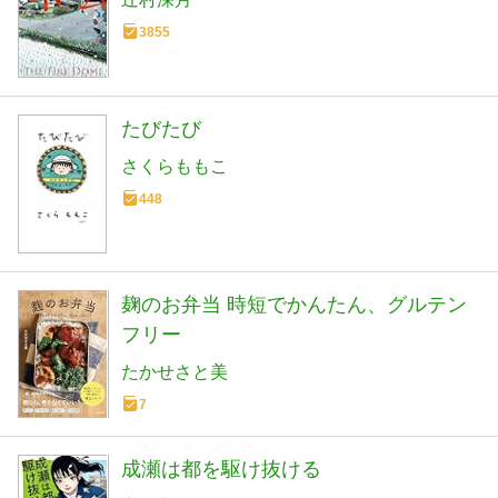
3855
たびたび
さくらももこ
448
麹のお弁当 時短でかんたん、グルテン
フリー
たかせさと美
7
成瀬は都を駆け抜ける