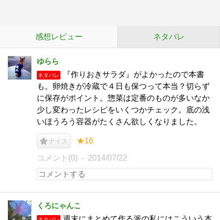
感想レビュー
ネタバレ
ゆらら
『作りおきサラダ』がよかったので本書
ネタバレ
も。卵焼きが冷蔵で４日も保つって本当？切らず
に保存がポイント。惣菜は定番のものが多いなか
少し変わったレシピをいくつかチェック。底の浅
いほうろう容器がたくさん欲しくなりました。
★16
ナイス
コメント(0)
2014/07/22
くろにゃんこ
週末にまとめて作る派の私にはこういう本
ネタバレ