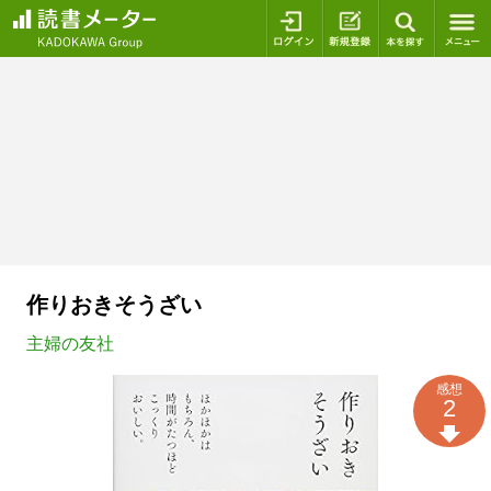
ログイン
新規登録
本を探
作りおきそうざい
主婦の友社
感想
2