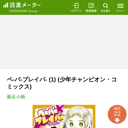
ログイン
新規登録
本を探
ペ-パ-ブレイバ- (1) (少年チャンピオン・コ
ミックス)
藤近小梅
感想
22