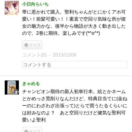
小日向らいち
帯に惹かれて購入。聖利ちゃんがとにかくアホ可
愛い！前髪可愛い！！素直で空回り気味な所が彼
女の魅力かな。後半から物語が大きく動き出した
ので、2巻に期待。楽しみです(*^o^*)
ナイス
コメント(0)
2013/12/08
きゃめる
チャンピオン期待の新人初単行本。絵とかネーム
とかめっさ荒削りなんだけど、特典目当てに(金ね
ーのにわざわざ出張って)とらで買うたるくらいに
は好みなのよ？ あと空回りだけど健気な聖利可
愛いよ聖利
ナイス