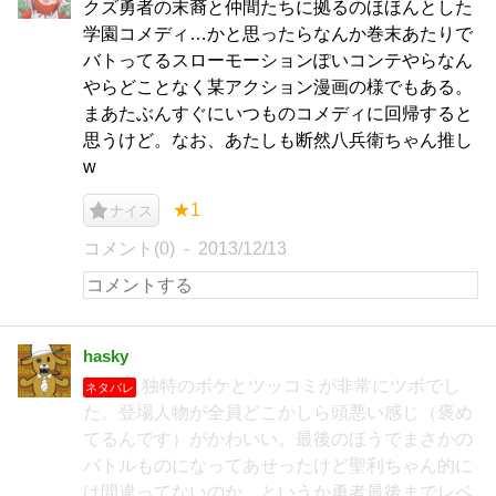
クズ勇者の末裔と仲間たちに拠るのほほんとした
学園コメディ…かと思ったらなんか巻末あたりで
バトってるスローモーションぽいコンテやらなん
やらどことなく某アクション漫画の様でもある。
まあたぶんすぐにいつものコメディに回帰すると
思うけど。なお、あたしも断然八兵衛ちゃん推し
w
★1
ナイス
コメント(0)
2013/12/13
hasky
独特のボケとツッコミが非常にツボでし
ネタバレ
た。登場人物が全員どこかしら頭悪い感じ（褒め
てるんです）がかわいい。最後のほうでまさかの
バトルものになってあせったけど聖利ちゃん的に
は間違ってないのか。というか勇者最後までレベ