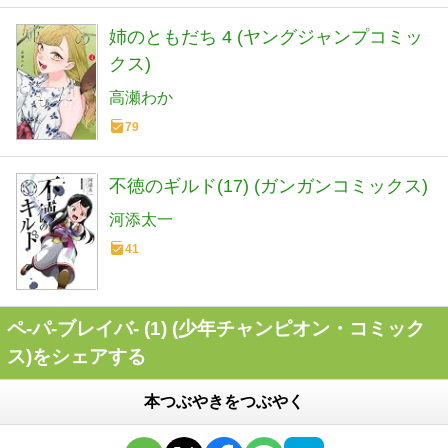
姉のともだち 4 (ヤングジャンプコミッ
クス)
高瀬わか
79
不徳のギルド(17) (ガンガンコミックス)
河添太一
41
ペ-パ-ブレイバ- (1) (少年チャンピオン・コミック
ス)をシェアする
本つぶやきをつぶやく