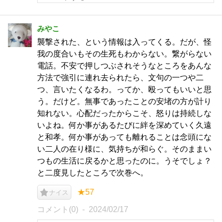
みやこ
襲撃された、という情報は入ってくる。だが、怪
我の度合いもその生死もわからない。繋がらない
電話。不安で押しつぶされそうなところをあんな
方法で強引に連れ去られたら、文句の一つや二
つ、言いたくなるわ。ってか、殴ってもいいと思
う。だけど。無事であったことの安堵の方が計り
知れない。心配だったからこそ、怒りは持続しな
いよね。何か事があるたびに絆を深めていく久遠
と和孝。何か事があっても離れることは念頭にな
い二人の在り様に、気持ちが和らぐ。そのままい
つもの生活に戻るかと思ったのに。うそでしょ？
と二度見したところで次巻へ。
★57
ナイス
コメント(0)
2024/02/17