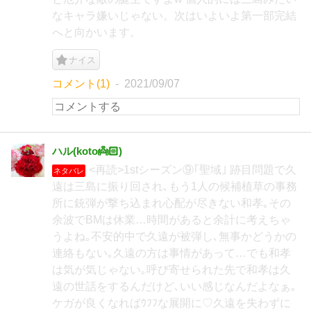
なキャラ嫌いじゃない。次はいよいよ第一部完結
へと向かいます。
ナイス
コメント(1)
2021/09/07
ハル(koto👼🏻‎)
<再読>1stシーズン⑨｢聖域｣ 跡目問題で久
ネタバレ
遠は三島に振り回され､もう1人の候補植草の事務
所に銃弾が撃ち込まれ心配が尽きない和孝｡その
余波でBMは休業…時間があると余計に考えちゃ
うよね｡不安的中で久遠が被弾し､無事かどうかの
連絡もない｡久遠の方は事情があって…でも和孝
は気が気じゃない｡呼び寄せられた先で和孝は久
遠の世話をするんだけど､いい感じなんだよなぁ｡
ケガが良くなればｳﾌﾌな展開に♡久遠を失わずに