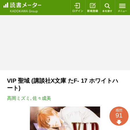
ログイン
新規登録
本を探
VIP 聖域 (講談社X文庫 たF- 17 ホワイトハ
ート)
高岡ミズミ
,
佐々成美
感想
91