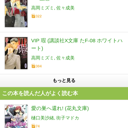
高岡ミズミ
佐々成美
322
VIP 瑕 (講談社X文庫 たF-08 ホワイトハ
ート)
高岡ミズミ
佐々成美
304
もっと見る
この本を読んだ人がよく読む本
愛の巣へ還れ! (花丸文庫)
樋口美沙緒
街子マドカ
74