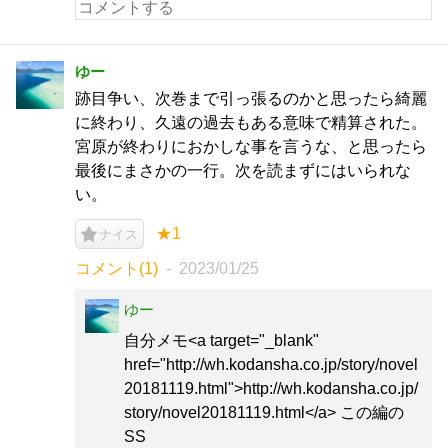
ゆー
跡目争い、次巻まで引っ張るのかと思ったら綺麗
に終わり、久遠の過去もある意味で精算された。
宮原が終わりにおかしな事を言うな、と思ったら
最後にまさかの一行。次を読まずにはいられな
い。
★1
ナイス
コメント(1)
2023/01/25
ゆー
自分メモ<a target="_blank"
href="http://wh.kodansha.co.jp/story/novel
20181119.html">http://wh.kodansha.co.jp/
story/novel20181119.html</a> この編の
SS