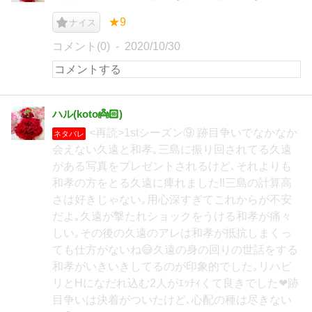
★9
ナイス
コメント(0)
2020/10/30
ハル(koto👼🏻‎)
<再読>1stシーズン⑨ 跡目争いでなかなか
ネタバレ
会えない久遠と和孝｡三島に振り回されてる久遠
がある写真をプレゼントされるけど､それよりも
和孝の方をとる久遠に痺れました‼︎三島の計算高
さは好きじゃない｡用心深すぎてこれからが不安
だよ｡久遠が撃たれショックをうける和孝が痛々
しい｡その後の久遠のアレは和孝が抵抗しまくっ
ても仕方がないね😅久遠の身の回りの世話をする
和孝がいきいきしてるのが印象的でした｡リハビ
リとHになだれ込む2人がｴｯﾁｨくて良きでした❤跡
目争いは決着がついたけど､心配の種は尽きない