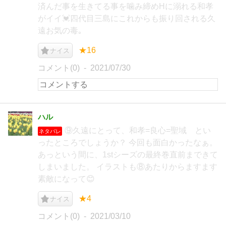
済んだ事を生きてる事を噛み締めHに溺れる和孝
がイイ💓四代目三島にこれからも振り回される久
遠お気の毒｡
★16
ナイス
コメント(0)
2021/07/30
ハル
⑨久遠にとって、和孝=良心=聖域 とい
ネタバレ
ったところでしょうか？ 今回も面白かったなぁ。
あっという間に、1stシーズの最終巻直前まできて
しまいました。 イラストも⑧あたりからますます
素敵になって😊
★4
ナイス
コメント(0)
2021/03/10