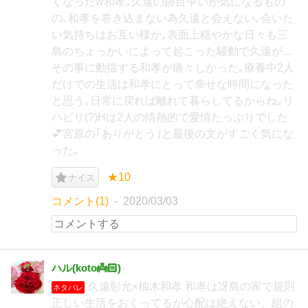
くなった‪w和孝｡久遠の跡目争いが気になるもの
の､和孝を巻き込まない為久遠と会えない｡会いた
い気持ちはお互い様か｡表面上穏やかな日々も三
島のちょっかいによって起こった騒動で久遠が…
その事に動揺する和孝が痛々しかった｡療養中2人
だけでの生活は和孝にとって幸せな時間になった
と思う｡日常に戻れば離れて暮らしてるからね｡リ
ハビリ(?)Hは2人の情熱的で愛情たっぷりでした
💕宮原の｢ありがとう｣と最後の文がすごく気にな
った｡
★10
ナイス
コメント(1)
2020/03/03
ハル(koto👼🏻‎)
久遠彰允×柚木和孝 和孝は冴島の家で規則
ネタバレ
正しい生活をおくってるが心配は絶えない。組の