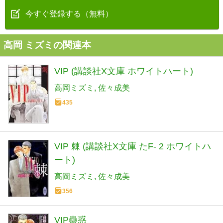
今すぐ登録する（無料）
高岡 ミズミの関連本
VIP (講談社X文庫 ホワイトハート)
高岡ミズミ
佐々成美
435
VIP 棘 (講談社X文庫 たF- 2 ホワイトハ
ート)
高岡ミズミ
佐々成美
356
VIP蠱惑