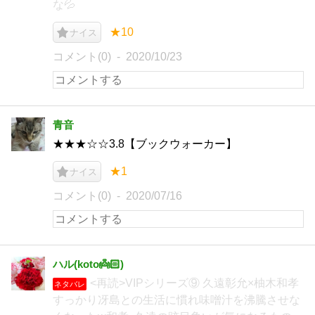
な💦
★10
ナイス
コメント(0)
2020/10/23
青音
★★★☆☆3.8【ブックウォーカー】
★1
ナイス
コメント(0)
2020/07/16
ハル(koto👼🏻‎)
<再読>VIPシリーズ⑨ 久遠彰允×柚木和孝
ネタバレ
すっかり冴島との生活に慣れ味噌汁を沸騰させな