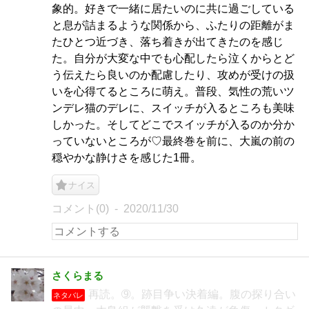
象的。好きで一緒に居たいのに共に過ごしている
と息が詰まるような関係から、ふたりの距離がま
たひとつ近づき、落ち着きが出てきたのを感じ
た。自分が大変な中でも心配したら泣くからとど
う伝えたら良いのか配慮したり、攻めが受けの扱
いを心得てるところに萌え。普段、気性の荒いツ
ンデレ猫のデレに、スイッチが入るところも美味
しかった。そしてどこでスイッチが入るのか分か
っていないところが♡最終巻を前に、大嵐の前の
穏やかな静けさを感じた1冊。
ナイス
コメント(0)
2020/11/30
さくらまる
再読。➈。跡目争い決着編。腹の探り合い
ネタバレ