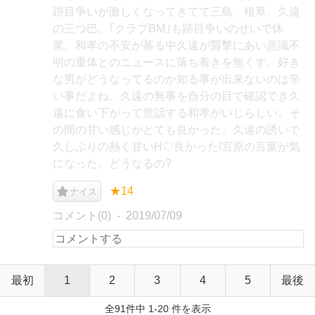
跡目争いが激しくなってきてて三島、植草、久遠
の三つ巴。｢クラブBM｣も跡目争いのせいで休
業。和孝の不安が募る中久遠が襲撃にあい意識不
明の重体とのニュースに落ち着きを無くす。好き
な男がどうなってるのか知る事が出来ないのは辛
い事だよね。久遠の無事を自分の目で確認でき久
遠に食い下がって世話する和孝がいじらしい。そ
の間の甘い感じがとても良かった。久遠の誘いで
久しぶりの熱く甘いH♡良かった!宮原の言葉が気
になった。どうなるの?
★14
ナイス
コメント(0)
2019/07/09
最初
1
2
3
4
5
最後
全91件中 1-20 件を表示