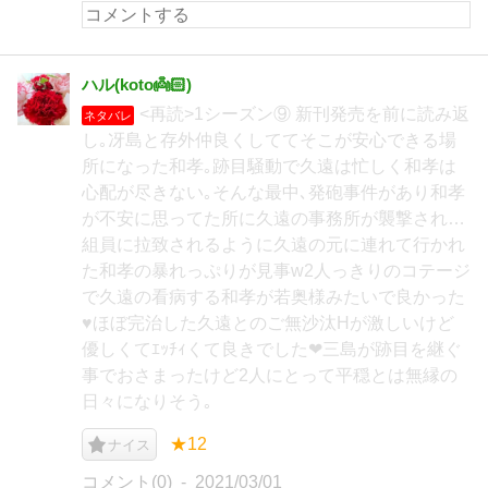
ハル(koto👼🏻‎)
<再読>1シーズン⑨ 新刊発売を前に読み返
ネタバレ
し｡冴島と存外仲良くしててそこが安心できる場
所になった和孝｡跡目騒動で久遠は忙しく和孝は
心配が尽きない｡そんな最中､発砲事件があり和孝
が不安に思ってた所に久遠の事務所が襲撃され…
組員に拉致されるように久遠の元に連れて行かれ
た和孝の暴れっぷりが見事‪w2人っきりのコテージ
で久遠の看病する和孝が若奥様みたいで良かった
♥ほぼ完治した久遠とのご無沙汰Hが激しいけど
優しくてｴｯﾁｨくて良きでした❤三島が跡目を継ぐ
事でおさまったけど2人にとって平穏とは無縁の
日々になりそう｡
★12
ナイス
コメント(0)
2021/03/01