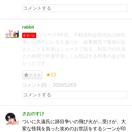
rabbit
シリーズ9作目。不動清和会四代目の跡目
ネタバレ
争いの渦中にいる久遠だが、組事務所で爆発が起
きたことを和孝はニュースで知る…別荘での久遠
との再開で甲斐甲斐しくお世話する和孝の姿が良
かったです。
★13
ナイス
コメント(0)
2020/12/03
さおのすけ
ついに久遠氏に跡目争いの飛び火が…受けが、大
変な怪我を負った攻めのお世話をするシーンが印