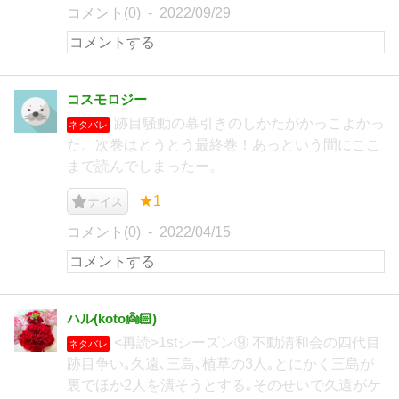
コメント(0)
2022/09/29
コスモロジー
跡目騒動の幕引きのしかたがかっこよかっ
ネタバレ
た。次巻はとうとう最終巻！あっという間にここ
まで読んでしまったー。
★1
ナイス
コメント(0)
2022/04/15
ハル(koto👼🏻‎)
<再読>1stシーズン⑨ 不動清和会の四代目
ネタバレ
跡目争い｡久遠､三島､植草の3人｡とにかく三島が
裏でほか2人を潰そうとする｡そのせいで久遠がケ