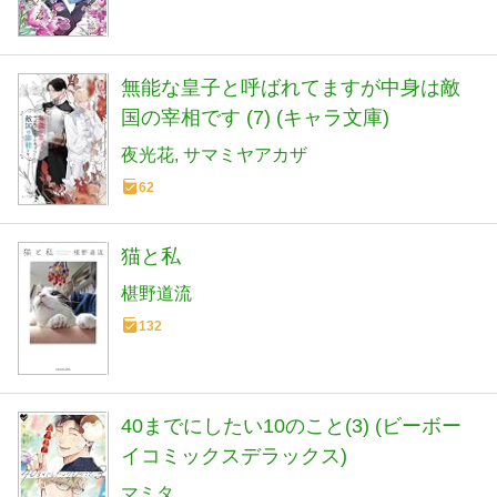
無能な皇子と呼ばれてますが中身は敵
国の宰相です (7) (キャラ文庫)
夜光花
サマミヤアカザ
62
猫と私
椹野道流
132
40までにしたい10のこと(3) (ビーボー
イコミックスデラックス)
マミタ