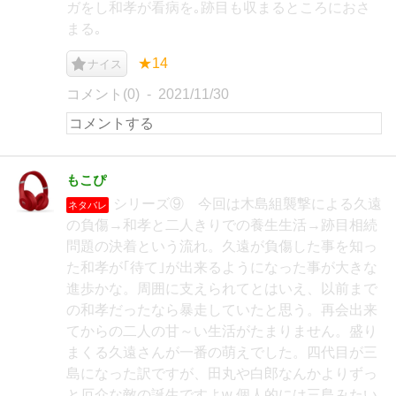
ガをし和孝が看病を｡跡目も収まるところにおさ
まる｡
★14
ナイス
コメント(0)
2021/11/30
もこぴ
シリーズ⑨ 今回は木島組襲撃による久遠
ネタバレ
の負傷→和孝と二人きりでの養生生活→跡目相続
問題の決着という流れ。久遠が負傷した事を知っ
た和孝が｢待て｣が出来るようになった事が大きな
進歩かな。周囲に支えられてとはいえ、以前まで
の和孝だったなら暴走していたと思う。再会出来
てからの二人の甘～い生活がたまりません。盛り
まくる久遠さんが一番の萌えでした。四代目が三
島になった訳ですが、田丸や白郎なんかよりずっ
と厄介な敵の誕生ですよw 個人的には三島みたい