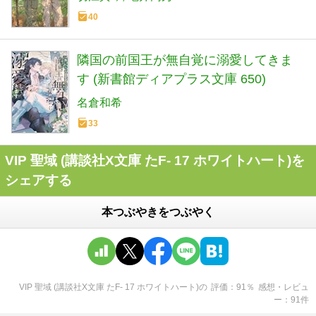
40
隣国の前国王が無自覚に溺愛してきま
す (新書館ディアプラス文庫 650)
名倉和希
33
VIP 聖域 (講談社X文庫 たF- 17 ホワイトハート)を
シェアする
本つぶやきをつぶやく
VIP 聖域 (講談社X文庫 たF- 17 ホワイトハート)
の
評価
91
％
感想・レビュ
ー
91
件