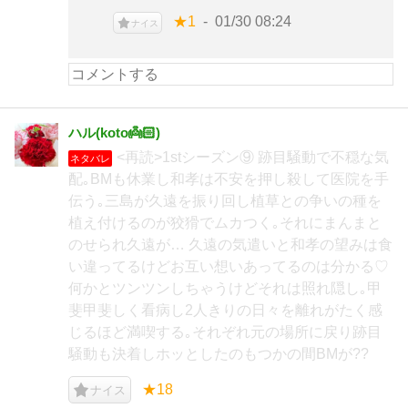
★1
01/30 08:24
ナイス
ハル(koto👼🏻‎)
<再読>1stシーズン⑨ 跡目騒動で不穏な気
ネタバレ
配｡BMも休業し和孝は不安を押し殺して医院を手
伝う｡三島が久遠を振り回し植草との争いの種を
植え付けるのが狡猾でムカつく｡それにまんまと
のせられ久遠が… 久遠の気遣いと和孝の望みは食
い違ってるけどお互い想いあってるのは分かる♡
何かとツンツンしちゃうけどそれは照れ隠し｡甲
斐甲斐しく看病し2人きりの日々を離れがたく感
じるほど満喫する｡それぞれ元の場所に戻り跡目
騒動も決着しホッとしたのもつかの間BMが??
★18
ナイス