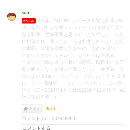
sao
VIP⑨。跡目争いがピークを迎え久遠が被
ネタバレ
弾。状況がわからずメディアからの情報で不安に
なる和孝。意識不明と思っていたら怪しい二人組
に拉致され、着いたところは和孝も知っていた組
の別荘。久遠を看病しながらの二人の時間が、こ
れまでとちがって甘い♡。そういえば表紙も、こ
れまでと印象が違って甘い雰囲気。跡目争いは三
島が組長になり久遠が若頭になって一件落着。次
はいよいよ1stシーズンラストと思っていたら最後
に「えっ、BMが！」ってところで続く。⑩へ急
げ！（⑨が2014年1月で⑩は2016年12月発行。続
けて読める幸せ）
★10
ナイス
コメント(0)
2024/06/04