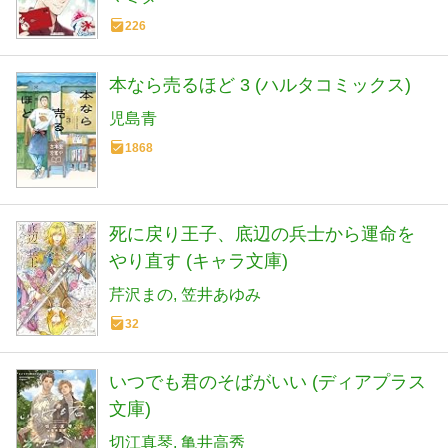
226
本なら売るほど 3 (ハルタコミックス)
児島青
1868
死に戻り王子、底辺の兵士から運命を
やり直す (キャラ文庫)
芹沢まの
笠井あゆみ
32
いつでも君のそばがいい (ディアプラス
文庫)
切江真琴
亀井高秀