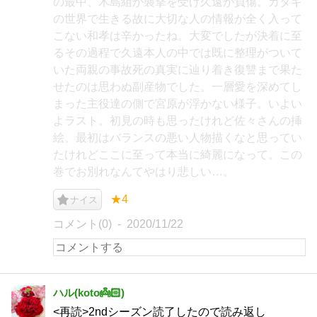
の最中、木島組が襲撃を受け久遠が負傷。カタギ
の世界で生きる故に大切な人の情報が全く入って
こない和孝は辛かったね。大変でしたが決着に至
るその過程で久遠本人の中では既に整理がついて
いた両親の事故死の真実に辿り着き復讐まで果た
せたのは思わぬ副産物でした。一層愛を深めてし
まった主役達の側で宮原が浮かない様子。いよい
よラスト。初見の時も思ったけれど佐々さんの挿
絵。最初はバランスの悪い人物描くなと思ってい
たけれどここに至って本当に綺麗になって。この
巻でお別れなんてやはり悲しい…。
★4
ナイス
コメント(0)
2020/11/22
ハル(koto👼🏻‎)
<再読>2ndシーズン読了したので読み返し